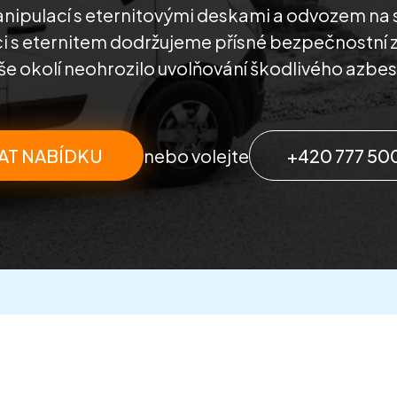
ipulací s eternitovými deskami a odvozem na 
ci s eternitem dodržujeme přísné bezpečnostní 
še okolí neohrozilo uvolňování škodlivého azbes
AT NABÍDKU
nebo volejte
+420 777 50