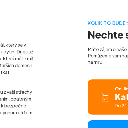
KOLIK TO BUDE 
Nechte s
l, který se v
Máte zájem o naše 
h krytin. Dnes už
Pomůžeme vám najít 
u, která může mít
na míru.
 starších domech
etkat.
On-li
tu
z vaší střechy
Ka
ením, opatrným
k k bezpečné
Do 24 
 abychom při tom