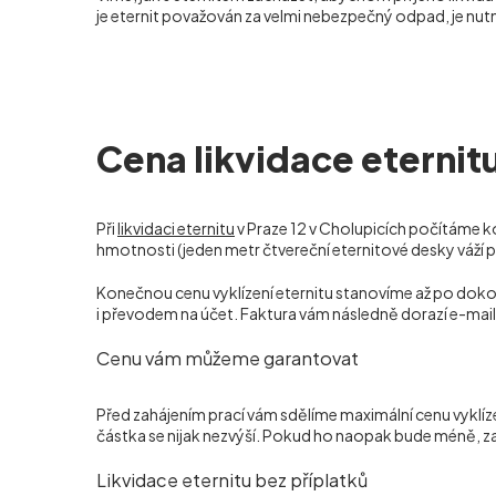
je eternit považován za velmi nebezpečný odpad, je nutn
Cena likvidace eternitu
Při
likvidaci eternitu
v Praze 12 v Cholupicích počítáme 
hmotnosti (jeden metr čtvereční eternitové desky váží při
Konečnou cenu vyklízení eternitu stanovíme až po dokon
i převodem na účet. Faktura vám následně dorazí e-mai
Cenu vám můžeme garantovat
Před zahájením prací vám sdělíme maximální cenu vyklíz
částka se nijak nezvýší. Pokud ho naopak bude méně, za
Likvidace eternitu bez příplatků