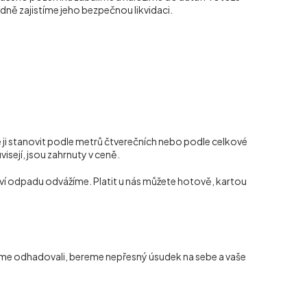
dně zajistíme jeho bezpečnou likvidaci.
i stanovit podle metrů čtverečních nebo podle celkové
visejí, jsou zahrnuty v ceně.
ví odpadu odvážíme. Platit u nás můžete hotově, kartou
jsme odhadovali, bereme nepřesný úsudek na sebe a vaše