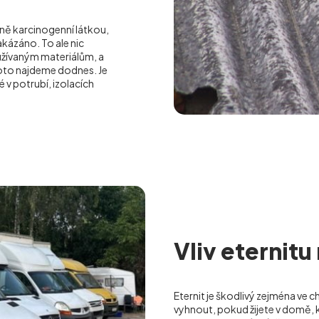
ilně karcinogenní látkou,
akázáno. To ale nic
oužívaným materiálům, a
roto najdeme dodnes. Je
 v potrubí, izolacích
Vliv eternitu
Eternit je škodlivý zejména ve c
vyhnout, pokud žijete v domě, k