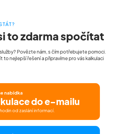
STÁT?
i to zdarma spočítat
služby? Povězte nám, s čím potřebujete pomoci.
to nejlepší řešení a připravíme pro vás kalkulaci
ne nabídka
lkulace do e-mailu
hodin od zaslání informací.