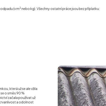
2
í odpadu (v m
nebo kg). Všechny ostatní práce jsou bez příplatku:
ou, která už se ale vžila
á se o směs 90 %
ctví začala používat už
o trvanlivost a odolnost