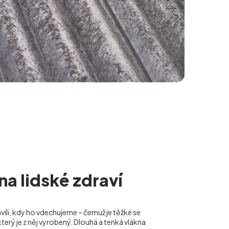
 na lidské zdraví
hvíli, kdy ho vdechujeme – čemuž je těžké se
terý je z něj vyrobený. Dlouhá a tenká vlákna