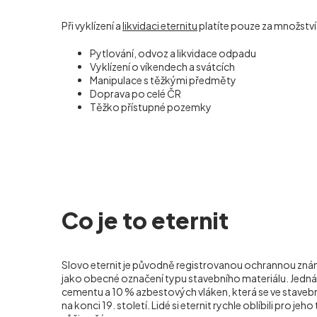
Při vyklízení a
likvidaci eternitu
platíte pouze za množstv
Pytlování, odvoz a likvidace odpadu
Vyklízení o víkendech a svátcích
Manipulace s těžkými předměty
Doprava po celé ČR
Těžko přístupné pozemky
Co je to eternit
Slovo eternit je původně registrovanou ochrannou známk
jako obecné označení typu stavebního materiálu. Jedn
cementu a 10 % azbestových vláken, která se ve stavebni
na konci 19. století. Lidé si eternit rychle oblíbili pro jeh