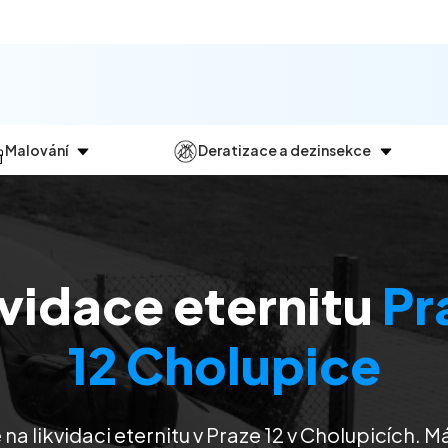
Malování
Deratizace a dezinsekce
Jak
probíhá?
Průběh
a
dezinsekce
Malování bytů
Deratizace
Malování domů
Dezinfekce
kvidace eternitu
Pr
Malování kanceláří
Dezinsekce
Malování komerčních prostor
12 Cholupice
 na likvidaci eternitu v Praze 12 v Cholupicích. 