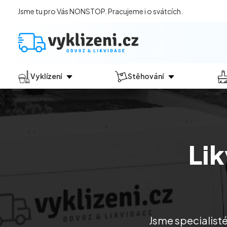
Jsme tu pro Vás NONSTOP. Pracujeme i o svátcích.
Vyklízení
Stěhování
Jak vyklízení probíhá?
Jak
probíhá?
Vyklízení pozůstalostí
Stěhování domácností
Vyklízení domů
Stěhování kanceláří
Li
Vyklízení bytů
Vyklízení po povodních
Vyklízení komerčních prostor
Vyklízení sklepů a garáží
Vyklízení zahrad
Jsme specialisté
Likvidace eternitu