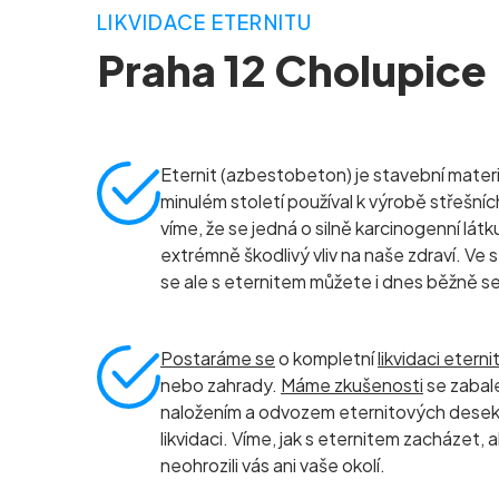
LIKVIDACE ETERNITU
Praha 12 Cholupice
Eternit (azbestobeton) je stavební materiá
minulém století používal k výrobě střešníc
víme, že se jedná o silně karcinogenní látk
extrémně škodlivý vliv na naše zdraví. Ve
se ale s eternitem můžete i dnes běžně s
Postaráme se
o kompletní
likvidaci eterni
nebo zahrady.
Máme zkušenosti
se zabal
naložením a odvozem eternitových dese
likvidaci. Víme, jak s eternitem zacházet,
neohrozili vás ani vaše okolí.