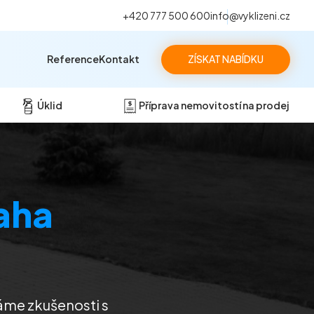
+420 777 500 600
info@vyklizeni.cz
Reference
Kontakt
ZÍSKAT NABÍDKU
Úklid
Příprava nemovitostí na prodej
aha
Máme zkušenosti s