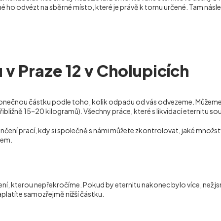
é ho odvézt na sběrné místo, které je právě k tomu určené. Tam násle
 v Praze 12 v Cholupicích
konečnou částku podle toho, kolik odpadu od vás odvezeme. Můžeme j
bližně 15–20 kilogramů). Všechny práce, které s likvidací eternitu sou
čení prací, kdy si společně s námi můžete zkontrolovat, jaké množst
lem.
ení, kterou nepřekročíme. Pokud by eternitu nakonec bylo více, než 
platíte samozřejmě nižší částku.