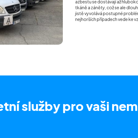
azbestu se dostávají až hluboko 
tkáně a záněty, což se ale dlou
jistě vyvolává postupné problém
nejhorších případech vede ke 
tní služby
pro vaši nem