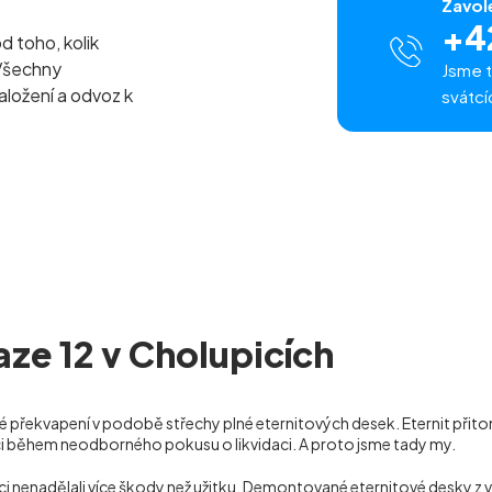
Zavol
+4
od toho, kolik
Všechny
Jsme t
naložení a odvoz k
svátcí
aze 12 v Cholupicích
 překvapení v podobě střechy plné eternitových desek. Eternit přitom
ci během neodborného pokusu o likvidaci. A proto jsme tady my.
daci nenadělali více škody než užitku. Demontované eternitové desky 