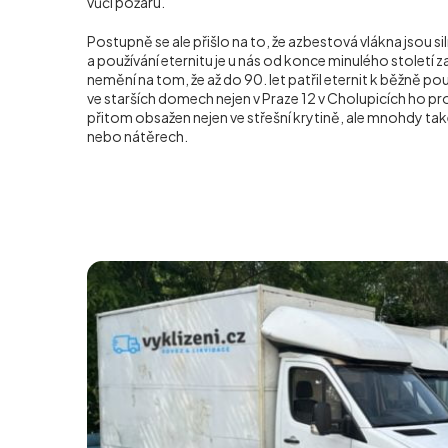
vůči požáru.
Postupně se ale přišlo na to, že azbestová vlákna jsou s
a používání eternitu je u nás od konce minulého století z
nemění na tom, že až do 90. let patřil eternit k běžně p
ve starších domech nejen v Praze 12 v Cholupicích ho p
přitom obsažen nejen ve střešní krytině, ale mnohdy také
nebo nátěrech.