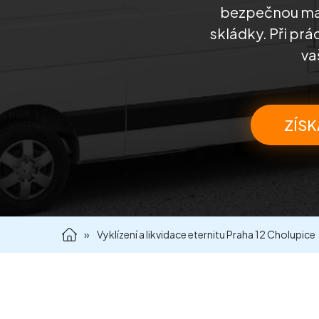
bezpečnou man
skládky. Při prá
va
ZÍSK
»
Vyklízení a likvidace eternitu Praha 12 Cholupice