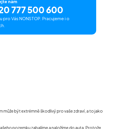
ejte nám
20 777 500 600
u pro Vás NONSTOP. Pracujeme i o
ch.
 může být extrémně škodlivý pro vaše zdraví, a to jako
z vašeho pozemku zabalíme a naložíme do auta. Protože