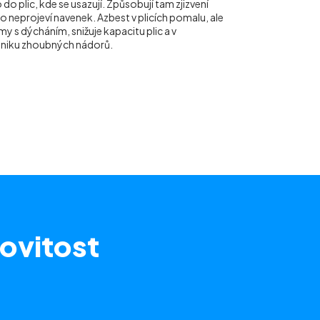
do plic, kde se usazují. Způsobují tam zjizvení
ho neprojeví navenek. Azbest v plicích pomalu, ale
y s dýcháním, snižuje kapacitu plic a v
vzniku zhoubných nádorů.
ovitost