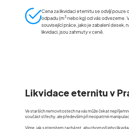
Cena za likvidaci eternitu se odvíjí pouze 
3
odpadu (m
nebo kg) od vás odvezeme. 
související práce, jako je zabalení desek, 
likvidaci, jsou zahrnuty v ceně.
Likvidace eternitu v Pr
Ve starších nemovitostech na vás může čekat nepříjemné
součást střechy, ale především při neopatrné manipula
Víme, jak s eternitem zacházet, abychom při jeho likvi