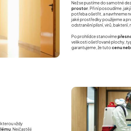
Než se pustíme do samotné de
prostor
. Při ní posoudíme, jaký
potřeba ošetřit, a navrhneme 
jaké prostředky použijeme a proč 
odstranění plísní, virů, bakterií
Po prohlídce stanovíme
přesno
velikosti ošetřované plochy, 
garantujeme, že tuto
cenu ne
 kterou vždy
blému
. Nejčastěji