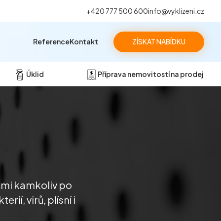
+420 777 500 600
info@vyklizeni.cz
Reference
Kontakt
ZÍSKAT NABÍDKU
Úklid
Příprava nemovitostí na prodej
ámi kamkoliv po
í, virů, plísní i