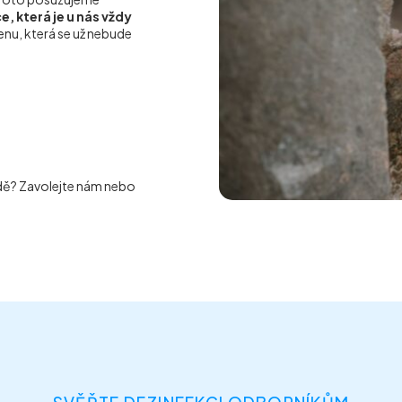
, která je u nás vždy
nu, která se už nebude
adě? Zavolejte nám nebo