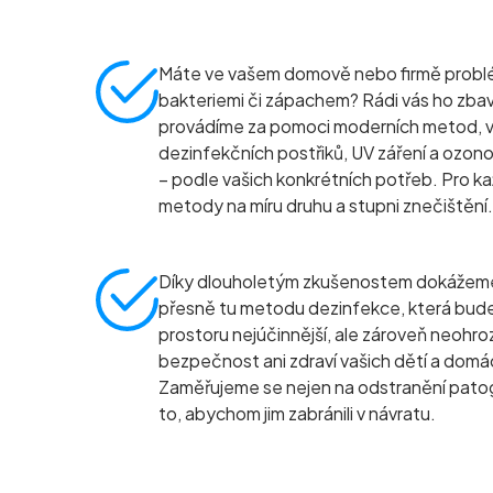
Máte ve vašem domově nebo firmě problém 
bakteriemi či zápachem? Rádi vás ho zba
provádíme za pomoci moderních metod, 
dezinfekčních postřiků, UV záření a ozo
– podle vašich konkrétních potřeb. Pro k
metody na míru druhu a stupni znečištění.
Díky dlouholetým zkušenostem dokážeme 
přesně tu metodu dezinfekce, která bud
prostoru nejúčinnější, ale zároveň neohroz
bezpečnost ani zdraví vašich dětí a domá
Zaměřujeme se nejen na odstranění patog
to, abychom jim zabránili v návratu.