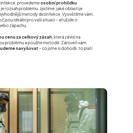
zinfekce, provedeme
osobní prohlídku
 je rozsah problému, zjistíme, jaké oblasti je
nejvhodnější metody dezinfekce. Vysvětlíme vám,
jsou ideální pro vaši situaci – ať už jde o
, nebo zápachu.
u cenu za celkový zásah
, která závisí na
typu problému a použité metodě. Zároveň vám
budeme navyšovat
– co jsme si dohodli, to platí.