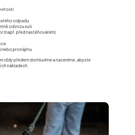
vitosti
škerého odpadu
etně odvozu suti
tor (např. před nastěhováním)
kce
ji nebo pronájmu
mi vždy předem domluvíme a naceníme, abyste
ých nákladech.