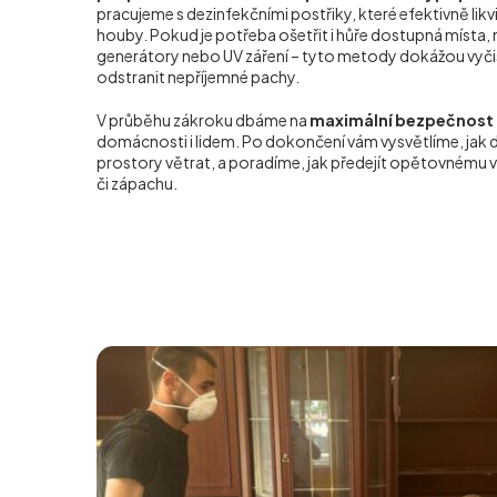
pracujeme s dezinfekčními postřiky, které efektivně likvidu
houby. Pokud je potřeba ošetřit i hůře dostupná místa
generátory nebo UV záření – tyto metody dokážou vyčist
odstranit nepříjemné pachy.
V průběhu zákroku dbáme na
maximální bezpečnost 
domácnosti i lidem. Po dokončení vám vysvětlíme, jak 
prostory větrat, a poradíme, jak předejít opětovnému
či zápachu.