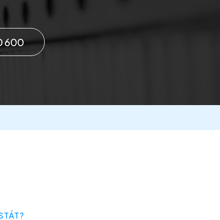
0 600
STÁT?