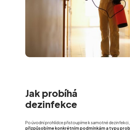
Jak probíhá
dezinfekce
Po úvodní prohlídce přistoupíme k samotné dezinfekci,
přizpůsobíme konkrétním podmínkám a typu pro