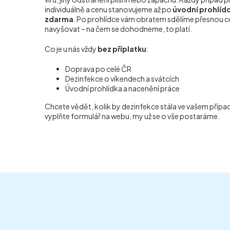
individuálně a cenu stanovujeme až po
úvodní prohlídce
zdarma
. Po prohlídce vám obratem sdělíme přesnou ce
navyšovat – na čem se dohodneme, to platí.
Co je u nás vždy
bez příplatku
:
Doprava po celé ČR
Dezinfekce o víkendech a svátcích
Úvodní prohlídka a nacenění práce
Chcete vědět, kolik by dezinfekce stála ve vašem příp
vyplňte formulář na webu, my už se o vše postaráme.