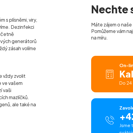
Nechte s
s plísněmi, viry,
Máte zájem o naše 
víme. Dezinfekci
Pomůžeme vám najít 
včetně
na míru.
nových generátorů
aždý zásah volíme
On-li
Ka
vždy zvolit
e ve vašem
Do 24 
í vaši
cích mazlíčků.
enů, ale také na
Zavol
+4
Jsme t
svátcí