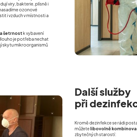
jí viry, bakterie, plísně i
, nasadíme ozonové
it i vzduch v místnosti a
a šetrnost
k vybavení
dlouho je potřeba nechat
 výskytu mikroorganismů
Další služby
při dezinfekc
Kromě dezinfekce se rádi postará
můžete
libovolně kombinova
zbytečných starostí: