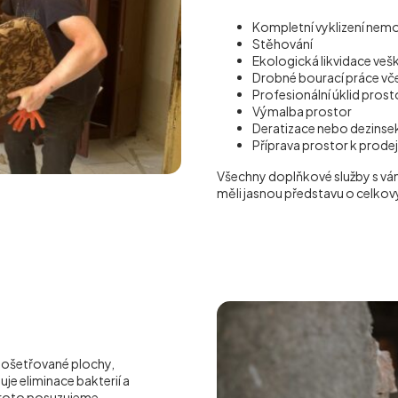
Kompletní vyklizení nemo
Stěhování
Ekologická likvidace ve
Drobné bourací práce vč
Profesionální úklid pros
Výmalba prostor
Deratizace nebo dezinse
Příprava prostor k prode
Všechny doplňkové služby s vá
měli jasnou představu o celkov
i ošetřované plochy,
uje eliminace bakterií a
 proto posuzujeme