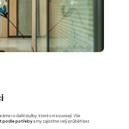
i
me i o další služby, které s ní souvisejí. Vše
t podle potřeby
a my zajistíme celý průběh bez