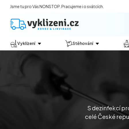
Jsme tu pro Vás NONSTOP. Pracujeme i o svátcích.
Vyklízení
Stěhování
Jak vyklízení probíhá?
Jak
probíhá?
Vyklízení pozůstalostí
Stěhování domácností
Vyklízení domů
Stěhování kanceláří
Vyklízení bytů
Vyklízení po povodních
Vyklízení komerčních prostor
S dezinfekcí p
Vyklízení sklepů a garáží
celé České repub
Vyklízení zahrad
Likvidace eternitu