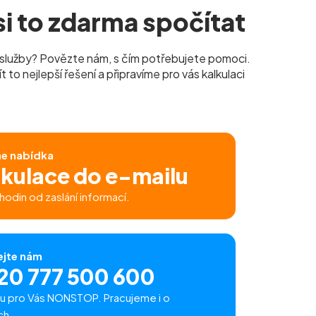
i to zdarma spočítat
služby? Povězte nám, s čím potřebujete pomoci.
to nejlepší řešení a připravíme pro vás kalkulaci
ne nabídka
lkulace do e-mailu
hodin od zaslání informací.
ejte nám
20 777 500 600
u pro Vás NONSTOP. Pracujeme i o
ch.