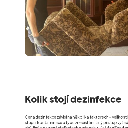
Kolik stojí dezinfekce
Cena dezinfekce závisí na několika faktorech – velikost
stupni kontaminace a typu znečištění. Jiný přístup vyžad
virů, jiný odstranění plísní nebo zápachu. Každý případ