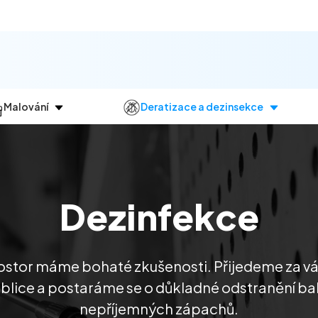
Malování
Deratizace a dezinsekce
Jak
probíhá?
Průběh
a
dezinsekce
Malování bytů
Deratizace
Malování domů
Dezinfekce
Dezinfekce
Malování kanceláří
Dezinsekce
Malování komerčních prostor
rostor máme bohaté zkušenosti. Přijedeme za v
lice a postaráme se o důkladné odstranění bakteri
nepříjemných zápachů.