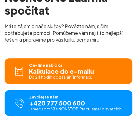
spočítat
Máte zájem o naše služby? Povězte nám, s čím
potřebujete pomoci. Pomůžeme vám najít to nejlepší
řešení a připravíme pro vás kalkulaci na míru.
On-line nabídka
Kalkulace do e-mailu
Do 24 hodin od zaslání informací.
Zavolejte nám
+420 777 500 600
Jsme tu pro Vás NONSTOP. Pracujeme i o svátcích.