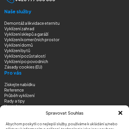
Naše služby
Demontáž a likvidace eternitu
Vyklízení zahrad
Vyklízení sklepů a garáží
Vyklízení komerčních prostor
Vyklízení domů
Vyklízení bytů
Vyklízení pozůstalostí
Vyklízení
po povodních
Zásady cookies (EU)
Pro vás
Získejte nabídku
Reference
Průběh vyklízení
Rady a tipy
Kontakt
Sledujte nás
Spravovat Souhlas
Abychom poskytli co nejlepší služby, používáme k ukládání a/nebo