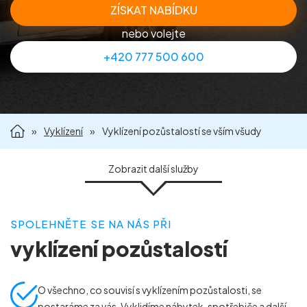
ZÍSKAT NABÍDKU
Příprava nemovitostí na prodej
nebo volejte
+420 777 500 600
Reference
Kontakt
»
Vyklízení
»
Vyklízení pozůstalostí se vším všudy
Zobrazit
další služby
SPOLEHNĚTE SE NA NÁS PŘI
JAK VYKLÍZENÍ PROBÍHÁ?
vyklízení pozůstalostí
LIKVIDACE ETERNITU A ODSTRANĚNÍ AZBESTOBETONU
VYKLÍZENÍ BYTŮ
VYKLÍZENÍ DOMŮ
O všechno, co souvisí s vyklízením pozůstalosti, se
postaráme za vás. Vyklidíme nábytek, spotřebiče a další