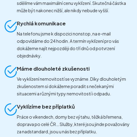
sdělíme vám maximální cenu vyklízení. Skutečná částka
může být nakonec nižší, ale nikdy nebude vyšší.
Rychlá komunikace
Na telefonu jsme k dispozici nonstop, na e-mail
odpovídáme do 24 hodin. A termín vyklízení pro vás
dokážeme najít nejpozději do tří dnů od potvrzení
objednávky.
Máme dlouholeté zkušenosti
Ve vyklízení nemovitostí se vyznáme. Díky dlouholetým
zkušenostem si dokážeme poradit s nečekanými
situacemi a různými typy nemovitostí i odpadu.
Vyklízíme bez příplatků
Práce o víkendech, domy bez výtahu, těžká břemena,
doprava po celé ČR… Služby, které jsou jinde považovány
za nadstandard, jsou u nás bez příplatku.