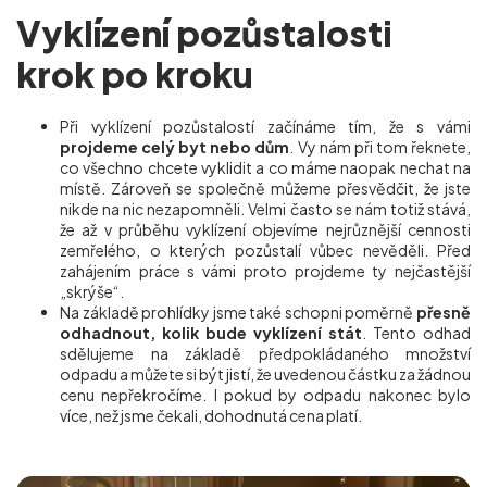
Vyklízení pozůstalosti
krok po kroku
Při vyklízení pozůstalostí začínáme tím, že s vámi
projdeme celý byt nebo dům
. Vy nám při tom řeknete,
co všechno chcete vyklidit a co máme naopak nechat na
místě. Zároveň se společně můžeme přesvědčit, že jste
nikde na nic nezapomněli. Velmi často se nám totiž stává,
že až v průběhu vyklízení objevíme nejrůznější cennosti
zemřelého, o kterých pozůstalí vůbec nevěděli. Před
zahájením práce s vámi proto projdeme ty nejčastější
„skrýše“.
Na základě prohlídky jsme také schopni poměrně
přesně
odhadnout, kolik bude vyklízení stát
. Tento odhad
sdělujeme na základě předpokládaného množství
odpadu a můžete si být jistí, že uvedenou částku za žádnou
cenu nepřekročíme. I pokud by odpadu nakonec bylo
více, než jsme čekali, dohodnutá cena platí.