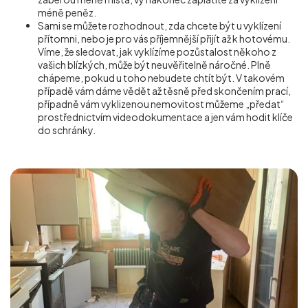
méně peněz.
Sami se můžete rozhodnout, zda chcete být u vyklízení
přítomni, nebo je pro vás příjemnější přijít až k hotovému.
Víme, že sledovat, jak vyklízíme pozůstalost někoho z
vašich blízkých, může být neuvěřitelně náročné. Plně
chápeme, pokud u toho nebudete chtít být. V takovém
případě vám dáme vědět až těsně před skončením prací,
případně vám vyklizenou nemovitost můžeme „předat“
prostřednictvím videodokumentace a jen vám hodit klíče
do schránky.