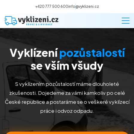
+420 777 500 600
info@vyklizeni.cz
Vyklízení
pozůstalostí
Vyklízení
se vším všudy
Stěhování
S vyklízením pozůstalostí máme dlouholeté
Malování
zkušenosti. Dojedeme za vámi kamkoliv po celé
České republice a postaráme se o veškeré vyklízecí
Deratizace a dezinsekce
práce i odvoz odpadu.
Úklid