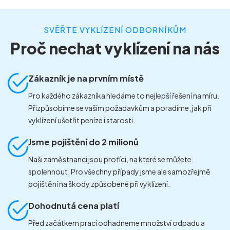
SVĚŘTE VYKLÍZENÍ ODBORNÍKŮM
Proč nechat vyklízení na nás
Zákazník je na prvním místě
Pro každého zákazníka hledáme to nejlepší řešení na míru.
Přizpůsobíme se vašim požadavkům a poradíme, jak při
vyklízení ušetřit peníze i starosti.
Jsme pojištění do 2 milionů
Naši zaměstnanci jsou profíci, na které se můžete
spolehnout. Pro všechny případy jsme ale samozřejmě
pojištění na škody způsobené při vyklízení.
Dohodnutá cena platí
Před začátkem prací odhadneme množství odpadu a