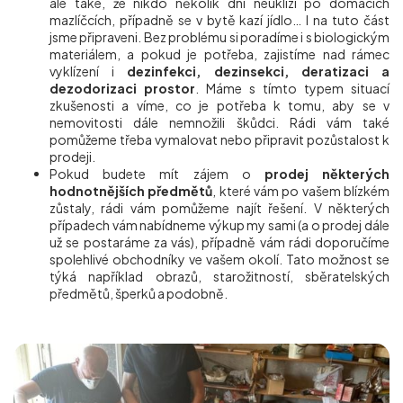
ale také, že nikdo několik dní neuklízí po domácích
mazlíčcích, případně se v bytě kazí jídlo… I na tuto část
jsme připraveni. Bez problému si poradíme i s biologickým
materiálem, a pokud je potřeba, zajistíme nad rámec
vyklízení i
dezinfekci, dezinsekci, deratizaci a
dezodorizaci prostor
. Máme s tímto typem situací
zkušenosti a víme, co je potřeba k tomu, aby se v
nemovitosti dále nemnožili škůdci. Rádi vám také
pomůžeme třeba vymalovat nebo připravit pozůstalost k
prodeji.
Pokud budete mít zájem o
prodej některých
hodnotnějších předmětů
, které vám po vašem blízkém
zůstaly, rádi vám pomůžeme najít řešení. V některých
případech vám nabídneme výkup my sami (a o prodej dále
už se postaráme za vás), případně vám rádi doporučíme
spolehlivé obchodníky ve vašem okolí. Tato možnost se
týká například obrazů, starožitností, sběratelských
předmětů, šperků a podobně.