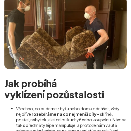
Jak probíhá
vyklízení pozůstalosti
Všechno, co budeme z bytu nebo domu odnášet, vždy
nejdříve
rozebíráme na co nejmenší díly
– skříně,
postel, nábytek, ale i celou kuchyň nebo koupelnu. Nám se
tak s předměty lépe manipuluje, a protože nám v autě
zaberou méně místa, vy nakonec zaplatíte za vyklízení