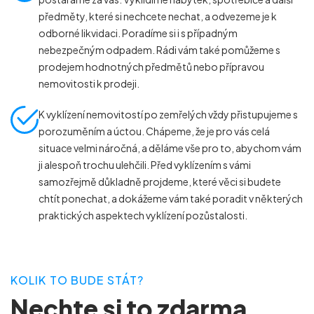
VYKLÍZENÍ KOMERČNÍCH PROSTOR
předměty, které si nechcete nechat, a odvezeme je k
VYKLÍZENÍ PO POVODNÍCH
VYKLÍZENÍ POZŮSTALOSTÍ
odborné likvidaci. Poradíme si i s případným
nebezpečným odpadem. Rádi vám také pomůžeme s
VYKLÍZENÍ SKLEPŮ A GARÁŽÍ
VYKLÍZENÍ ZAHRAD
prodejem hodnotných předmětů nebo přípravou
nemovitosti k prodeji.
K vyklízení nemovitostí po zemřelých vždy přistupujeme s
porozuměním a úctou. Chápeme, že je pro vás celá
situace velmi náročná, a děláme vše pro to, abychom vám
ji alespoň trochu ulehčili. Před vyklízením s vámi
samozřejmě důkladně projdeme, které věci si budete
chtít ponechat, a dokážeme vám také poradit v některých
praktických aspektech vyklízení pozůstalosti.
KOLIK TO BUDE STÁT?
Nechte si to zdarma