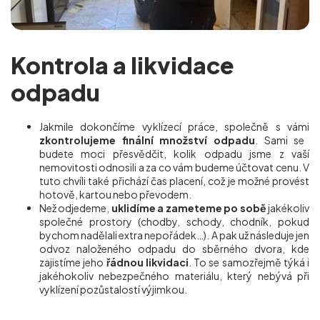
Kontrola a likvidace
odpadu
Jakmile dokončíme vyklízecí práce, společně s vámi
zkontrolujeme finální množství odpadu
. Sami se
budete moci přesvědčit, kolik odpadu jsme z vaší
nemovitosti odnosili a za co vám budeme účtovat cenu. V
tuto chvíli také přichází čas placení, což je možné provést
hotově, kartou nebo převodem.
Než odjedeme,
uklidíme a zameteme po sobě
jakékoliv
společné prostory (chodby, schody, chodník, pokud
bychom nadělali extra nepořádek…). A pak už následuje jen
odvoz naloženého odpadu do sběrného dvora, kde
zajistíme jeho
řádnou likvidaci
. To se samozřejmě týká i
jakéhokoliv nebezpečného materiálu, který nebývá při
vyklízení pozůstalostí výjimkou.