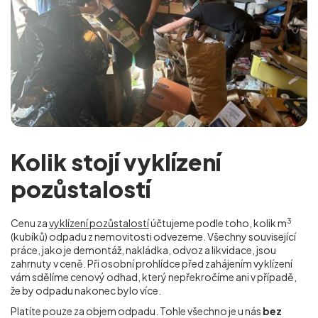
Kolik stojí vyklízení
pozůstalostí
3
Cenu za
vyklízení pozůstalostí
účtujeme podle toho, kolik m
(kubíků) odpadu z nemovitosti odvezeme. Všechny související
práce, jako je demontáž, nakládka, odvoz a likvidace, jsou
zahrnuty v ceně. Při osobní prohlídce před zahájením vyklízení
vám sdělíme cenový odhad, který nepřekročíme ani v případě,
že by odpadu nakonec bylo více.
Platíte pouze za objem odpadu. Tohle všechno je u nás
bez