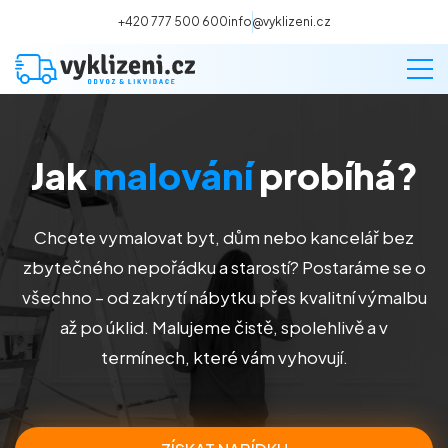
+420 777 500 600
info@vyklizeni.cz
Jak
malování
probíhá?
Vyklízení
Stěhování
Chcete vymalovat byt, dům nebo kancelář bez
zbytečného nepořádku a starostí? Postaráme se o
Malování
všechno – od zakrytí nábytku přes kvalitní výmalbu
až po úklid. Malujeme čistě, spolehlivě a v
Deratizace a dezinsekce
termínech, které vám vyhovují.
Úklid