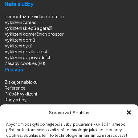
Naše služby
Demontáž a likvidace eternitu
Vyklízení zahrad
Vyklízení sklepů a garáží
Vyklízení komerčních prostor
Vyklízení domů
Vyklízení bytů
Vyklízení pozůstalostí
Vyklízení
po povodních
Zásady cookies (EU)
Pro vás
Získejte nabídku
Reference
Průběh vyklízení
Rady a tipy
Kontakt
Sledujte nás
Spravovat Souhlas
Abychom poskytli co nejlepší služby, používáme k ukládání a/nebo
přístupu k informacím o zařízení, technologie jako jsou soubory
cookies. Souhlas s těmito technologiemi nám umožní zpracovávat