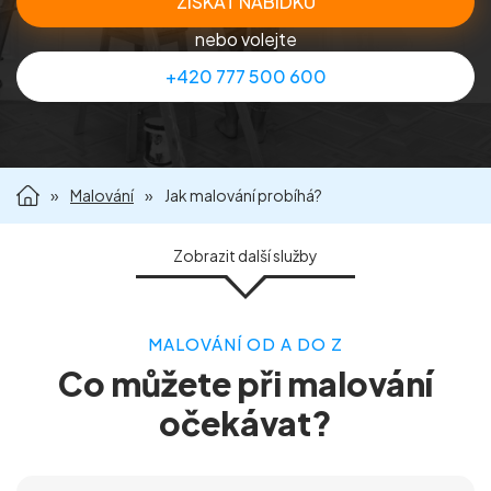
ZÍSKAT NABÍDKU
Příprava nemovitostí na prodej
nebo volejte
+420 777 500 600
Reference
Kontakt
»
Malování
»
Jak malování probíhá?
Zobrazit
další služby
MALOVÁNÍ OD A DO Z
JAK MALOVÁNÍ PROBÍHÁ?
MALOVÁNÍ BYTŮ
Co můžete při malování
MALOVÁNÍ DOMŮ
MALOVÁNÍ KANCELÁŘÍ
očekávat?
MALOVÁNÍ KOMERČNÍCH PROSTOR