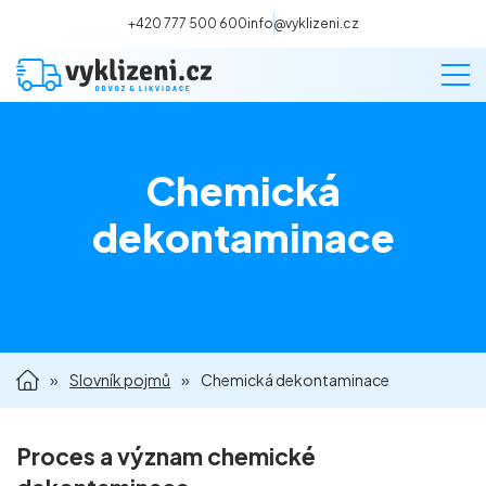
+420 777 500 600
info@vyklizeni.cz
Chemická
Vyklízení
dekontaminace
Stěhování
Malování
»
Slovník pojmů
»
Chemická dekontaminace
Deratizace a dezinsekce
Úklid
Proces a význam chemické