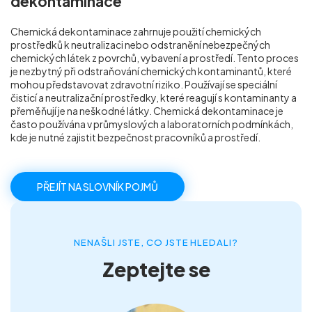
dekontaminace
Příprava nemovitostí na prodej
Chemická dekontaminace zahrnuje použití chemických
prostředků k neutralizaci nebo odstranění nebezpečných
chemických látek z povrchů, vybavení a prostředí. Tento proces
Reference
je nezbytný při odstraňování chemických kontaminantů, které
mohou představovat zdravotní riziko. Používají se speciální
čisticí a neutralizační prostředky, které reagují s kontaminanty a
Kontakt
přeměňují je na neškodné látky. Chemická dekontaminace je
často používána v průmyslových a laboratorních podmínkách,
kde je nutné zajistit bezpečnost pracovníků a prostředí.
PŘEJÍT NA SLOVNÍK POJMŮ
NENAŠLI JSTE, CO JSTE HLEDALI?
Zeptejte se