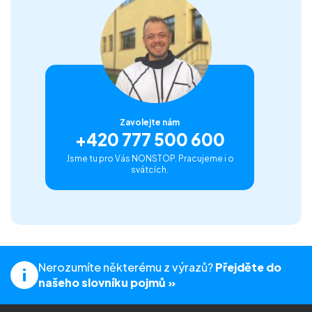
Zavolejte nám
+420 777 500 600
Jsme tu pro Vás NONSTOP. Pracujeme i o
svátcích.
Nerozumíte některému z výrazů?
Přejděte do
našeho slovníku pojmů »