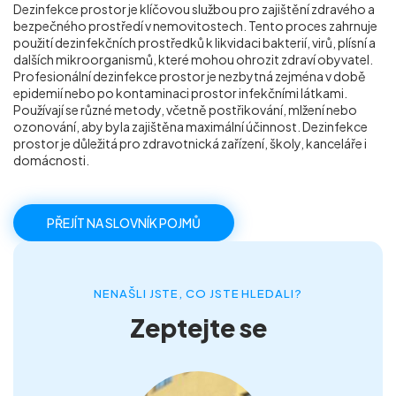
Dezinfekce prostor je klíčovou službou pro zajištění zdravého a
Příprava nemovitostí na prodej
bezpečného prostředí v nemovitostech. Tento proces zahrnuje
použití dezinfekčních prostředků k likvidaci bakterií, virů, plísní a
dalších mikroorganismů, které mohou ohrozit zdraví obyvatel.
Reference
Profesionální dezinfekce prostor je nezbytná zejména v době
epidemií nebo po kontaminaci prostor infekčními látkami.
Používají se různé metody, včetně postřikování, mlžení nebo
ozonování, aby byla zajištěna maximální účinnost. Dezinfekce
Kontakt
prostor je důležitá pro zdravotnická zařízení, školy, kanceláře i
domácnosti.
PŘEJÍT NA SLOVNÍK POJMŮ
NENAŠLI JSTE, CO JSTE HLEDALI?
Zeptejte se