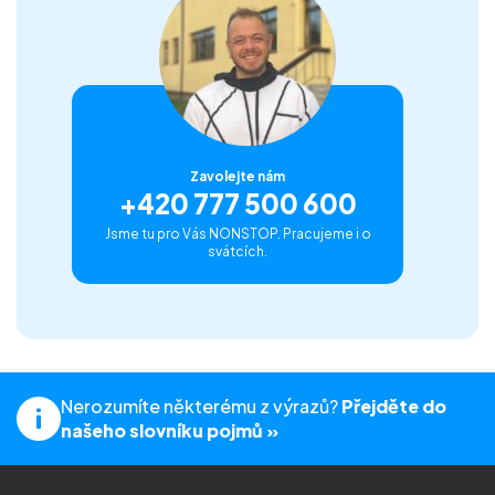
Zavolejte nám
+420 777 500 600
Jsme tu pro Vás NONSTOP. Pracujeme i o
svátcích.
Nerozumíte některému z výrazů?
Přejděte do
našeho slovníku pojmů »