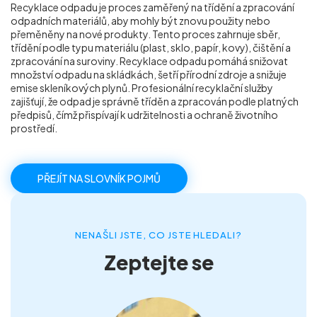
Recyklace odpadu je proces zaměřený na třídění a zpracování
Příprava nemovitostí na prodej
odpadních materiálů, aby mohly být znovu použity nebo
přeměněny na nové produkty. Tento proces zahrnuje sběr,
třídění podle typu materiálu (plast, sklo, papír, kovy), čištění a
Reference
zpracování na suroviny. Recyklace odpadu pomáhá snižovat
množství odpadu na skládkách, šetří přírodní zdroje a snižuje
emise skleníkových plynů. Profesionální recyklační služby
zajišťují, že odpad je správně tříděn a zpracován podle platných
Kontakt
předpisů, čímž přispívají k udržitelnosti a ochraně životního
prostředí.
PŘEJÍT NA SLOVNÍK POJMŮ
NENAŠLI JSTE, CO JSTE HLEDALI?
Zeptejte se