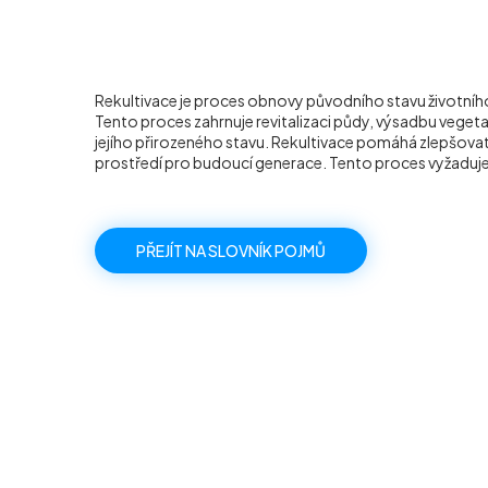
Rekultivace je proces obnovy původního stavu životního
Tento proces zahrnuje revitalizaci půdy, výsadbu vegeta
jejího přirozeného stavu. Rekultivace pomáhá zlepšovat 
prostředí pro budoucí generace. Tento proces vyžaduje
PŘEJÍT NA SLOVNÍK POJMŮ