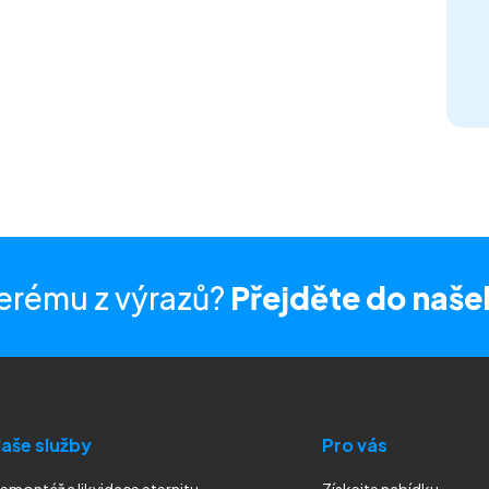
erému z výrazů?
Přejděte do naše
aše služby
Pro vás