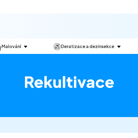
Malování
Deratizace a dezinsekce
Jak
probíhá?
Průběh
a
dezinsekce
Malování bytů
Deratizace
Rekultivace
Malování domů
Dezinfekce
Malování kanceláří
Dezinsekce
Malování komerčních prostor