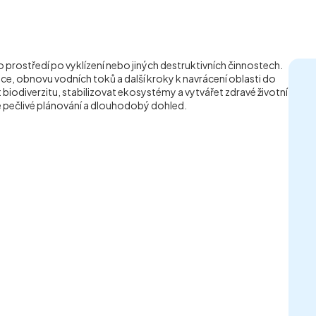
 prostředí po vyklízení nebo jiných destruktivních činnostech.
ce, obnovu vodních toků a další kroky k navrácení oblasti do
biodiverzitu, stabilizovat ekosystémy a vytvářet zdravé životní
 pečlivé plánování a dlouhodobý dohled.