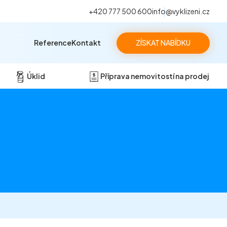
+420 777 500 600
info@vyklizeni.cz
Reference
Kontakt
ZÍSKAT NABÍDKU
Úklid
Příprava nemovitostí na prodej