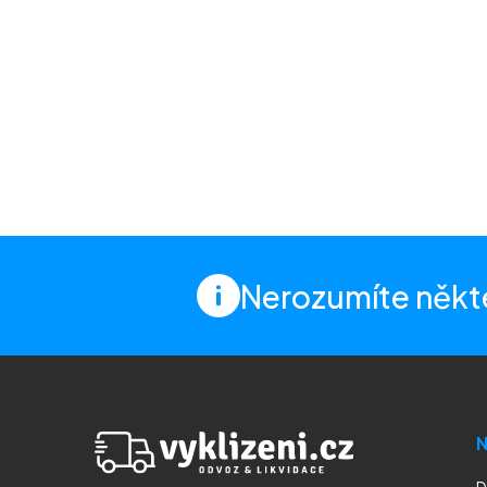
Nerozumíte někt
N