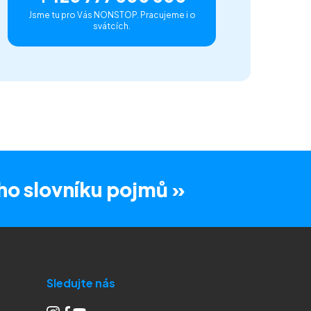
Jsme tu pro Vás NONSTOP. Pracujeme i o
svátcích.
ho slovníku pojmů »
Sledujte nás