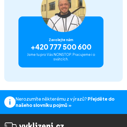
Zavolejte nám
+420 777 500 600
Jsme tu pro Vás NONSTOP. Pracujeme i o
svátcích.
Nerozumíte některému z výrazů?
Přejděte do
našeho slovníku pojmů »