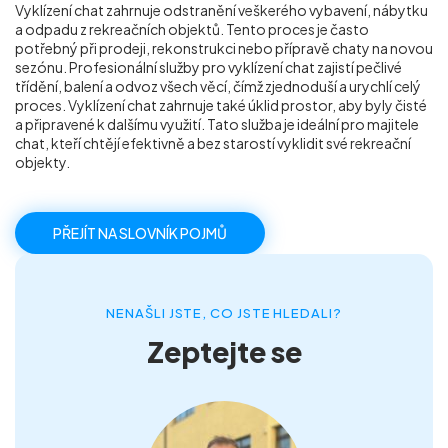
Vyklízení chat zahrnuje odstranění veškerého vybavení, nábytku
Příprava nemovitostí na prodej
a odpadu z rekreačních objektů. Tento proces je často
potřebný při prodeji, rekonstrukci nebo přípravě chaty na novou
sezónu. Profesionální služby pro vyklízení chat zajistí pečlivé
Reference
třídění, balení a odvoz všech věcí, čímž zjednoduší a urychlí celý
proces. Vyklízení chat zahrnuje také úklid prostor, aby byly čisté
a připravené k dalšímu využití. Tato služba je ideální pro majitele
chat, kteří chtějí efektivně a bez starostí vyklidit své rekreační
Kontakt
objekty.
PŘEJÍT NA SLOVNÍK POJMŮ
NENAŠLI JSTE, CO JSTE HLEDALI?
Zeptejte se