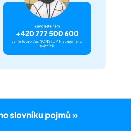
Zavolejte nám
+420 777 500 600
Jsme tu pro Vás NONSTOP. Pracujeme i o
svátcích.
ho slovníku pojmů »