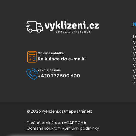
N
D
V
V
V
On-line nabídka
Kalkulace do e-mailu
V
V
V
Zavolejte nám
+420 777 500 600
V
Z
© 2026 Vyklizeni.cz (
mapa stránek
)
Chráněno službou
reCAPTCHA
Ochrana soukromí
-
Smluvní podmínky