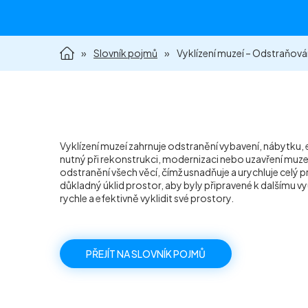
»
Slovník pojmů
»
Vyklízení muzeí – Odstraňová
Vyklízení muzeí zahrnuje odstranění vybavení, nábytku,
nutný při rekonstrukci, modernizaci nebo uzavření muzea. 
odstranění všech věcí, čímž usnadňuje a urychluje celý p
důkladný úklid prostor, aby byly připravené k dalšímu využ
rychle a efektivně vyklidit své prostory.
PŘEJÍT NA SLOVNÍK POJMŮ