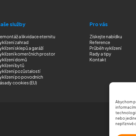
aše služby
Pro vás
emontáž a likvidace eternitu
Získejte nabídku
yklízení zahrad
Reference
yklízení sklepů a garáží
Průběh vyklízení
yklízení komerčních prostor
Rady a tipy
yklízení domů
Kontakt
yklízení bytů
yklízení pozůstalostí
yklízení
po povodních
ásady cookies (EU)
Abychom pos
informacím 
technologie
nebo jedin
nepříznivě o