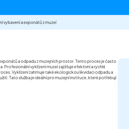
ní vybavení a exponátů z muzeí
 exponátů a odpadu z muzejních prostor. Tento proces je často
Profesionální vyklízení muzeí zajišťuje efektivní a rychlé
roces. Vyklízení zahrnuje také ekologickou likvidaci odpadu a
ití. Tato služba je ideální pro muzejní instituce, které potřebují