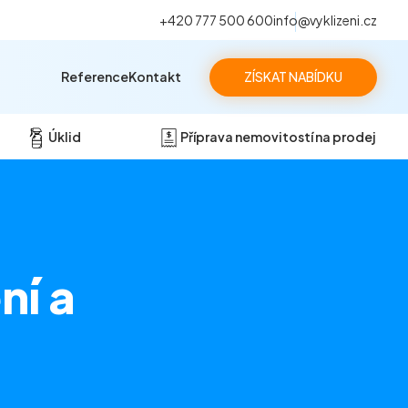
+420 777 500 600
info@vyklizeni.cz
Reference
Kontakt
ZÍSKAT NABÍDKU
Úklid
Příprava nemovitostí na prodej
ní a