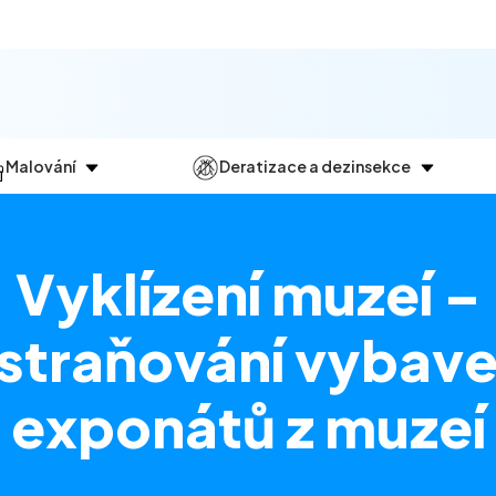
Malování
Deratizace a dezinsekce
Jak
probíhá?
Průběh
a
dezinsekce
Malování bytů
Deratizace
Vyklízení muzeí –
Malování domů
Dezinfekce
Malování kanceláří
Dezinsekce
traňování vybave
Malování komerčních prostor
exponátů z muzeí