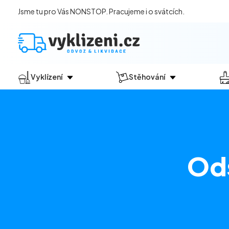
Jsme tu pro Vás NONSTOP. Pracujeme i o svátcích.
Vyklízení
Stěhování
Jak vyklízení probíhá?
Jak
probíhá?
Vyklízení pozůstalostí
Stěhování domácností
Vyklízení domů
Stěhování kanceláří
Vyklízení bytů
Ods
Vyklízení po povodních
Vyklízení komerčních prostor
Vyklízení sklepů a garáží
Vyklízení zahrad
Likvidace eternitu