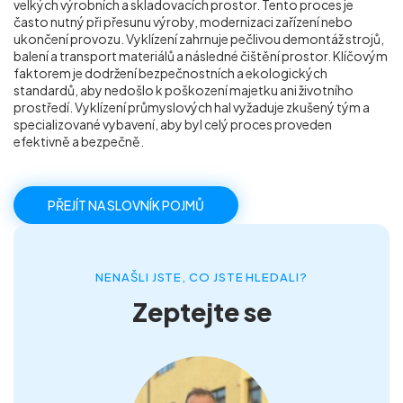
velkých výrobních a skladovacích prostor. Tento proces je
Příprava nemovitostí na prodej
často nutný při přesunu výroby, modernizaci zařízení nebo
ukončení provozu. Vyklízení zahrnuje pečlivou demontáž strojů,
balení a transport materiálů a následné čištění prostor. Klíčovým
faktorem je dodržení bezpečnostních a ekologických
Reference
standardů, aby nedošlo k poškození majetku ani životního
prostředí. Vyklízení průmyslových hal vyžaduje zkušený tým a
specializované vybavení, aby byl celý proces proveden
Kontakt
efektivně a bezpečně.
PŘEJÍT NA SLOVNÍK POJMŮ
NENAŠLI JSTE, CO JSTE HLEDALI?
Zeptejte se