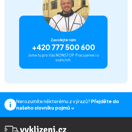
Zavolejte nám
+420 777 500 600
Jsme tu pro Vás NONSTOP. Pracujeme i o
svátcích.
Nerozumíte některému z výrazů?
Přejděte do
našeho slovníku pojmů »