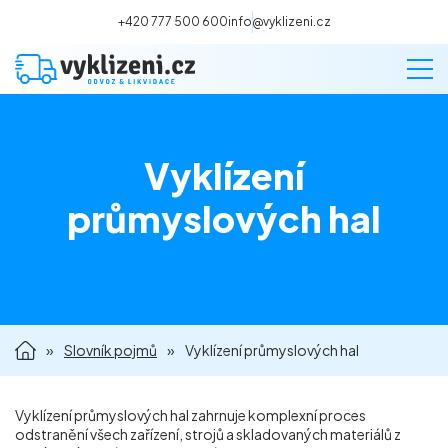
+420 777 500 600
info@vyklizeni.cz
Vyklízení
Vyklízení
průmyslových hal
Stěhování
Malování
»
Slovník pojmů
»
Vyklízení průmyslových hal
Deratizace a dezinsekce
Úklid
Vyklízení průmyslových hal zahrnuje komplexní proces
odstranění všech zařízení, strojů a skladovaných materiálů z