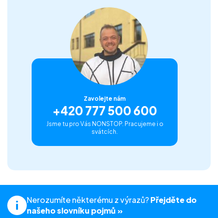
Zavolejte nám
+420 777 500 600
Jsme tu pro Vás NONSTOP. Pracujeme i o
svátcích.
Nerozumíte některému z výrazů?
Přejděte do
našeho slovníku pojmů »