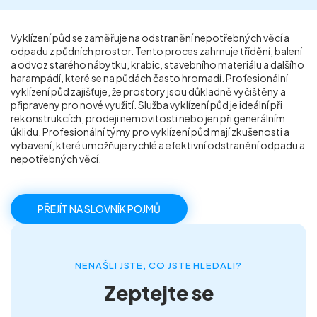
Příprava nemovitostí na prodej
Vyklízení půd se zaměřuje na odstranění nepotřebných věcí a
odpadu z půdních prostor. Tento proces zahrnuje třídění, balení
Reference
a odvoz starého nábytku, krabic, stavebního materiálu a dalšího
harampádí, které se na půdách často hromadí. Profesionální
vyklízení půd zajišťuje, že prostory jsou důkladně vyčištěny a
Kontakt
připraveny pro nové využití. Služba vyklízení půd je ideální při
rekonstrukcích, prodeji nemovitosti nebo jen při generálním
úklidu. Profesionální týmy pro vyklízení půd mají zkušenosti a
vybavení, které umožňuje rychlé a efektivní odstranění odpadu a
nepotřebných věcí.
PŘEJÍT NA SLOVNÍK POJMŮ
NENAŠLI JSTE, CO JSTE HLEDALI?
Zeptejte se