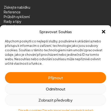
Získejte nabídku
Reference
Průběh vyklízení
Rady a tipy
Kontakt
Sledujte nás
Spravovat Souhlas
Abychom poskytli co nejlepší služby, používáme k ukládání a/nebo
přístupu k informacím o zařízení, technologie jako jsou soubory
cookies. Souhlas s těmito technologiemi nám umožní zpracovávat
údaje, jako je chování při procházení nebo jedinečná ID na tomto
webu. Nesouhlas nebo odvolání souhlasu může nepříznivě ovlivnit
© 2026 Vyklizeni.cz (
mapa stránek
)
určité vlastnosti a funkce.
Designed by
MEDIA ENERGY
Příjmout
Chráněno službou
reCAPTCHA
Ochrana soukromí
-
Smluvní podmínky
Odmítnout
Zobrazit předvolby
Zavolejte nám
+420 777 500 600
Zásady cookies
Zásady zpracování osobních údajů