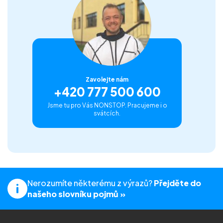
Zavolejte nám
+420 777 500 600
Jsme tu pro Vás NONSTOP. Pracujeme i o
svátcích.
Nerozumíte některému z výrazů?
Přejděte do
našeho slovníku pojmů »