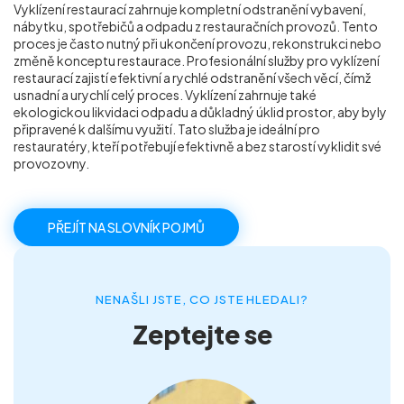
Vyklízení restaurací zahrnuje kompletní odstranění vybavení,
Příprava nemovitostí na prodej
nábytku, spotřebičů a odpadu z restauračních provozů. Tento
proces je často nutný při ukončení provozu, rekonstrukci nebo
změně konceptu restaurace. Profesionální služby pro vyklízení
Reference
restaurací zajistí efektivní a rychlé odstranění všech věcí, čímž
usnadní a urychlí celý proces. Vyklízení zahrnuje také
ekologickou likvidaci odpadu a důkladný úklid prostor, aby byly
připravené k dalšímu využití. Tato služba je ideální pro
Kontakt
restauratéry, kteří potřebují efektivně a bez starostí vyklidit své
provozovny.
PŘEJÍT NA SLOVNÍK POJMŮ
NENAŠLI JSTE, CO JSTE HLEDALI?
Zeptejte se