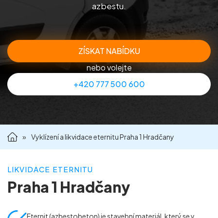
azbestu.
Příprava nemovitostí na prodej
Reference
ZÍSKAT NABÍDKU
nebo volejte
Kontakt
+420 777 500 600
»
Vyklízení a likvidace eternitu Praha 1 Hradčany
LIKVIDACE ETERNITU
Praha 1 Hradčany
Eternit (azbestobeton) je stavební materiál, který se v