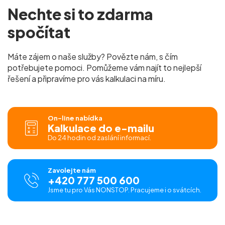
Nechte si to
zdarma
spočítat
Máte zájem o naše služby? Povězte nám, s čím
potřebujete pomoci. Pomůžeme vám najít to nejlepší
řešení a připravíme pro vás
kalkulaci na míru.
On-line nabídka
Kalkulace do e-mailu
Do 24 hodin od zaslání informací.
Zavolejte nám
+420 777 500 600
Jsme tu pro Vás NONSTOP. Pracujeme i o svátcích.