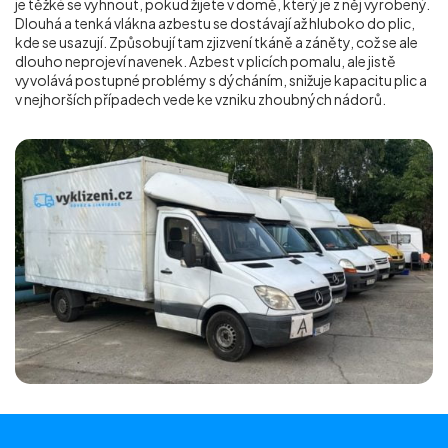
je těžké se vyhnout, pokud žijete v domě, který je z něj vyrobený.
Dlouhá a tenká vlákna azbestu se dostávají až hluboko do plic,
kde se usazují. Způsobují tam zjizvení tkáně a záněty, což se ale
dlouho neprojeví navenek. Azbest v plicích pomalu, ale jistě
vyvolává postupné problémy s dýcháním, snižuje kapacitu plic a
v nejhorších případech vede ke vzniku zhoubných nádorů.