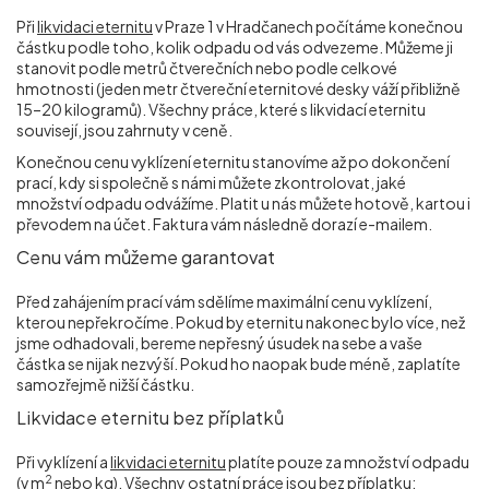
Při
likvidaci eternitu
v Praze 1 v Hradčanech počítáme konečnou
částku podle toho, kolik odpadu od vás odvezeme. Můžeme ji
stanovit podle metrů čtverečních nebo podle celkové
hmotnosti (jeden metr čtvereční eternitové desky váží přibližně
15–20 kilogramů). Všechny práce, které s likvidací eternitu
souvisejí, jsou zahrnuty v ceně.
Konečnou cenu vyklízení eternitu stanovíme až po dokončení
prací, kdy si společně s námi můžete zkontrolovat, jaké
množství odpadu odvážíme. Platit u nás můžete hotově, kartou i
převodem na účet. Faktura vám následně dorazí e-mailem.
Cenu vám můžeme garantovat
Před zahájením prací vám sdělíme maximální cenu vyklízení,
kterou nepřekročíme. Pokud by eternitu nakonec bylo více, než
jsme odhadovali, bereme nepřesný úsudek na sebe a vaše
částka se nijak nezvýší. Pokud ho naopak bude méně, zaplatíte
samozřejmě nižší částku.
Likvidace eternitu bez příplatků
Při vyklízení a
likvidaci eternitu
platíte pouze za množství odpadu
2
(v m
nebo kg). Všechny ostatní práce jsou bez příplatku: