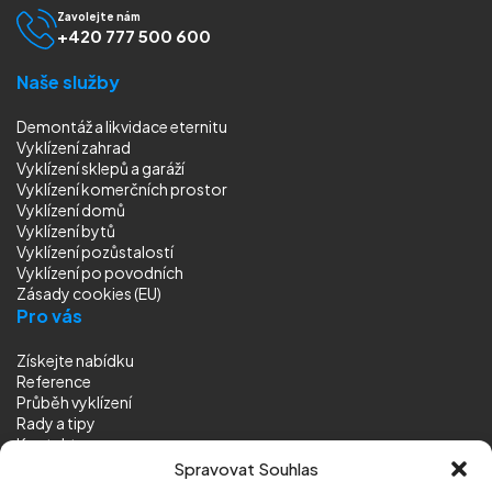
Zavolejte nám
+420 777 500 600
Naše služby
Demontáž a likvidace eternitu
Vyklízení zahrad
Vyklízení sklepů a garáží
Vyklízení komerčních prostor
Vyklízení domů
Vyklízení bytů
Vyklízení pozůstalostí
Vyklízení
po povodních
Zásady cookies (EU)
Pro vás
Získejte nabídku
Reference
Průběh vyklízení
Rady a tipy
Kontakt
Sledujte nás
Spravovat Souhlas