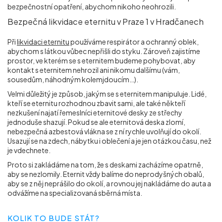
bezpečnostní opatření, abychom nikoho neohrozili.
Bezpečná likvidace eternitu v Praze 1 v Hradčanech
Při
likvidaci eternitu
používáme respirátor a ochranný oblek,
abychom s látkou vůbec nepřišli do styku. Zároveň zajistíme
prostor, ve kterém se s eternitem budeme pohybovat, aby
kontakt s eternitem nehrozil ani nikomu dalšímu (vám,
sousedům, náhodným kolemjdoucím…).
Velmi důležitý je způsob, jakým se s eternitem manipuluje. Lidé,
kteří se eternitu rozhodnou zbavit sami, ale také někteří
nezkušení najatí řemeslníci eternitové desky ze střechy
jednoduše shazují. Pokud se ale eternitová deska zlomí,
nebezpečná azbestová vlákna se z ní rychle uvolňují do okolí.
Usazují se na zdech, nábytku i oblečení a je jen otázkou času, než
je vdechnete.
Proto si zakládáme na tom, že s deskami zacházíme opatrně,
aby se nezlomily. Eternit vždy balíme do neprodyšných obalů,
aby se z něj neprášilo do okolí, a rovnou jej nakládáme do auta a
odvážíme na specializovaná sběrná místa.
KOLIK TO BUDE STÁT?