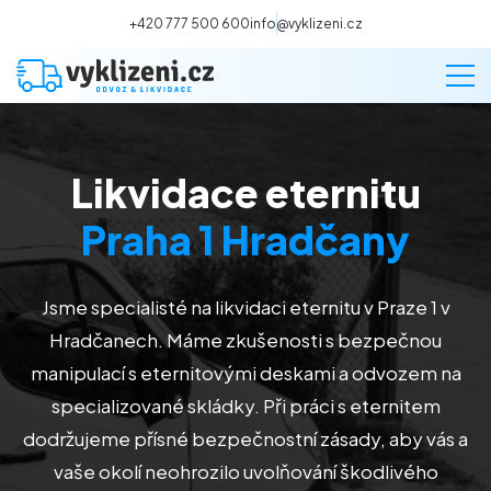
+420 777 500 600
info@vyklizeni.cz
Likvidace eternitu
Vyklízení
Praha 1 Hradčany
Stěhování
Jsme specialisté na likvidaci eternitu v Praze 1 v
Malování
Hradčanech. Máme zkušenosti s bezpečnou
manipulací s eternitovými deskami a odvozem na
Deratizace a dezinsekce
specializované skládky. Při práci s eternitem
dodržujeme přísné bezpečnostní zásady, aby vás a
Úklid
vaše okolí neohrozilo uvolňování škodlivého