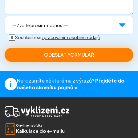
Souhlasím se
zpracováním osobních údajů
Nerozumíte některému z výrazů?
Přejděte do
našeho slovníku pojmů »
On-line nabídka
Kalkulace do e-mailu