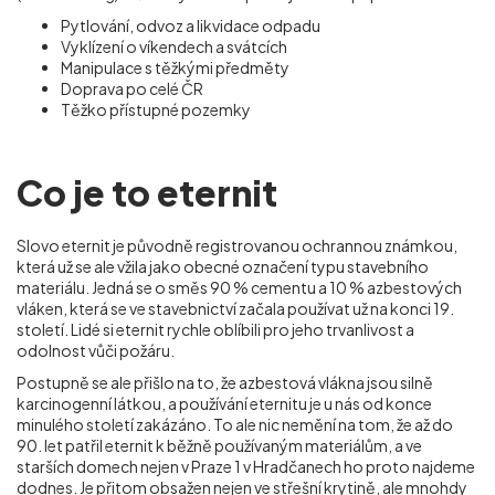
Pytlování, odvoz a likvidace odpadu
Vyklízení o víkendech a svátcích
Manipulace s těžkými předměty
Doprava po celé ČR
Těžko přístupné pozemky
Co je to eternit
Slovo eternit je původně registrovanou ochrannou známkou,
která už se ale vžila jako obecné označení typu stavebního
materiálu. Jedná se o směs 90 % cementu a 10 % azbestových
vláken, která se ve stavebnictví začala používat už na konci 19.
století. Lidé si eternit rychle oblíbili pro jeho trvanlivost a
odolnost vůči požáru.
Postupně se ale přišlo na to, že azbestová vlákna jsou silně
karcinogenní látkou, a používání eternitu je u nás od konce
minulého století zakázáno. To ale nic nemění na tom, že až do
90. let patřil eternit k běžně používaným materiálům, a ve
starších domech nejen v Praze 1 v Hradčanech ho proto najdeme
dodnes. Je přitom obsažen nejen ve střešní krytině, ale mnohdy