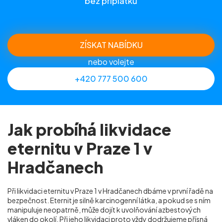
bez příplatků
ZÍSKAT NABÍDKU
nebo volejte
+420 777 500 600
Jak probíhá likvidace
eternitu v Praze 1 v
Hradčanech
Při likvidaci eternitu v Praze 1 v Hradčanech dbáme v první řadě na
bezpečnost. Eternit je silně karcinogenní látka, a pokud se s ním
manipuluje neopatrně, může dojít k uvolňování azbestových
vláken do okolí. Při jeho likvidaci proto vždy dodržujeme přísná