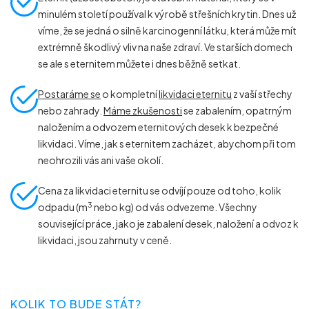
minulém století používal k výrobě střešních krytin. Dnes už
víme, že se jedná o silně karcinogenní látku, která může mít
extrémně škodlivý vliv na naše zdraví. Ve starších domech
se ale s eternitem můžete i dnes běžně setkat.
Postaráme se
o kompletní
likvidaci eternitu
z vaší střechy
nebo zahrady.
Máme zkušenosti
se zabalením, opatrným
naložením a odvozem eternitových desek k bezpečné
likvidaci. Víme, jak s eternitem zacházet, abychom při tom
neohrozili vás ani vaše okolí.
Cena za likvidaci eternitu se odvíjí pouze od toho, kolik
3
odpadu (m
nebo kg) od vás odvezeme. Všechny
související práce, jako je zabalení desek, naložení a odvoz k
likvidaci, jsou zahrnuty v ceně.
KOLIK TO BUDE STÁT?