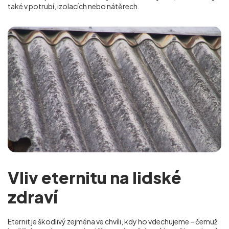
také v potrubí, izolacích nebo nátěrech.
Vliv eternitu na lidské
zdraví
Eternit je škodlivý zejména ve chvíli, kdy ho vdechujeme – čemuž