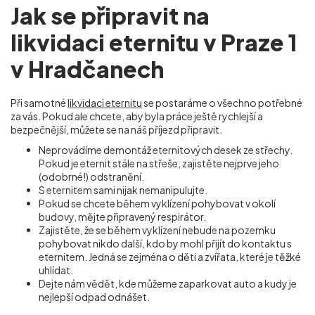
Jak se připravit na
likvidaci eternitu v Praze 1
v Hradčanech
Při samotné
likvidaci eternitu
se postaráme o všechno potřebné
za vás. Pokud ale chcete, aby byla práce ještě rychlejší a
bezpečnější, můžete se na náš příjezd připravit.
Neprovádíme demontáž eternitových desek ze střechy.
Pokud je eternit stále na střeše, zajistěte nejprve jeho
(odobrné!) odstranění.
S eternitem sami nijak nemanipulujte.
Pokud se chcete během vyklízení pohybovat v okolí
budovy, mějte připravený respirátor.
Zajistěte, že se během vyklízení nebude na pozemku
pohybovat nikdo další, kdo by mohl přijít do kontaktu s
eternitem. Jedná se zejména o děti a zvířata, které je těžké
uhlídat.
Dejte nám vědět, kde můžeme zaparkovat auto a kudy je
nejlepší odpad odnášet.