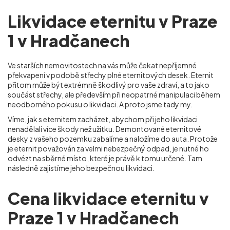
Likvidace eternitu v Praze
1 v Hradčanech
Ve starších nemovitostech na vás může čekat nepříjemné
překvapení v podobě střechy plné eternitových desek. Eternit
přitom může být extrémně škodlivý pro vaše zdraví, a to jako
součást střechy, ale především při neopatrné manipulaci během
neodborného pokusu o likvidaci. A proto jsme tady my.
Víme, jak s eternitem zacházet, abychom při jeho likvidaci
nenadělali více škody než užitku. Demontované eternitové
desky z vašeho pozemku zabalíme a naložíme do auta. Protože
je eternit považován za velmi nebezpečný odpad, je nutné ho
odvézt na sběrné místo, které je právě k tomu určené. Tam
následně zajistíme jeho bezpečnou likvidaci.
Cena likvidace eternitu v
Praze 1 v Hradčanech