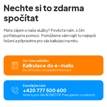
Nechte si to zdarma
spočítat
Máte zájem o naše služby? Povězte nám, s čím
potřebujete pomoci. Pomůžeme vám najít to nejlepší
řešení a připravíme pro vás kalkulaci na míru.
On-line nabídka
Kalkulace do e-mailu
Do 24 hodin od zaslání informací.
Zavolejte nám
+420 777 500 600
Jsme tu pro Vás NONSTOP. Pracujeme i o svátcích.