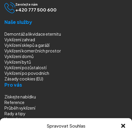
Zavolejte nám
+420 777 500 600
Naše služby
Demontáž a likvidace eternitu
Vyklízení zahrad
Vyklízení sklepů a garáží
Vyklízení komerčních prostor
Vyklízení domů
Vyklízení bytů
Vyklízení pozůstalostí
Vyklízení
po povodních
Zásady cookies (EU)
Pro vás
Získejte nabídku
Reference
Průběh vyklízení
Rady a tipy
Kontakt
Sledujte nás
Spravovat Souhlas