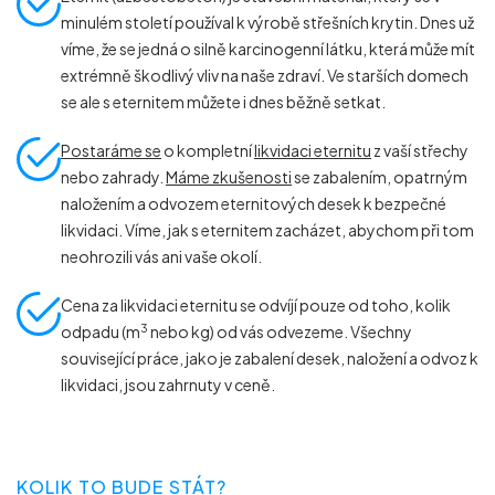
minulém století používal k výrobě střešních krytin. Dnes už
víme, že se jedná o silně karcinogenní látku, která může mít
extrémně škodlivý vliv na naše zdraví. Ve starších domech
se ale s eternitem můžete i dnes běžně setkat.
Postaráme se
o kompletní
likvidaci eternitu
z vaší střechy
nebo zahrady.
Máme zkušenosti
se zabalením, opatrným
naložením a odvozem eternitových desek k bezpečné
likvidaci. Víme, jak s eternitem zacházet, abychom při tom
neohrozili vás ani vaše okolí.
Cena za likvidaci eternitu se odvíjí pouze od toho, kolik
3
odpadu (m
nebo kg) od vás odvezeme. Všechny
související práce, jako je zabalení desek, naložení a odvoz k
likvidaci, jsou zahrnuty v ceně.
KOLIK TO BUDE STÁT?