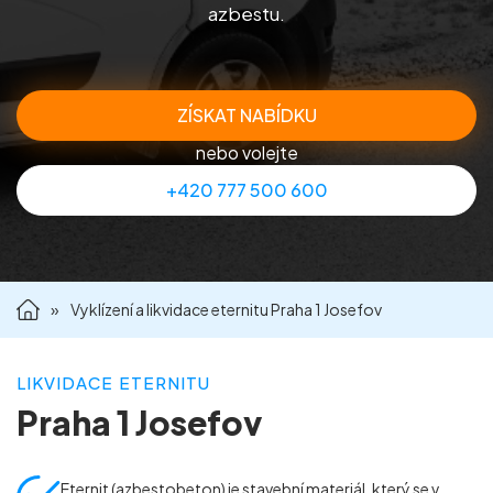
azbestu.
Příprava nemovitostí na prodej
Reference
ZÍSKAT NABÍDKU
nebo volejte
Kontakt
+420 777 500 600
»
Vyklízení a likvidace eternitu Praha 1 Josefov
LIKVIDACE ETERNITU
Praha 1 Josefov
Eternit (azbestobeton) je stavební materiál, který se v