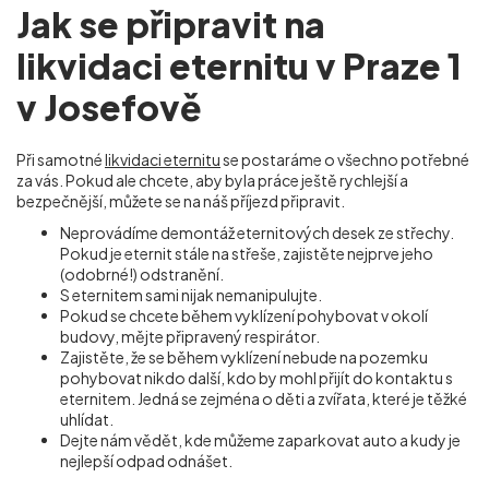
Jak se připravit na
likvidaci eternitu v Praze 1
v Josefově
Při samotné
likvidaci eternitu
se postaráme o všechno potřebné
za vás. Pokud ale chcete, aby byla práce ještě rychlejší a
bezpečnější, můžete se na náš příjezd připravit.
Neprovádíme demontáž eternitových desek ze střechy.
Pokud je eternit stále na střeše, zajistěte nejprve jeho
(odobrné!) odstranění.
S eternitem sami nijak nemanipulujte.
Pokud se chcete během vyklízení pohybovat v okolí
budovy, mějte připravený respirátor.
Zajistěte, že se během vyklízení nebude na pozemku
pohybovat nikdo další, kdo by mohl přijít do kontaktu s
eternitem. Jedná se zejména o děti a zvířata, které je těžké
uhlídat.
Dejte nám vědět, kde můžeme zaparkovat auto a kudy je
nejlepší odpad odnášet.