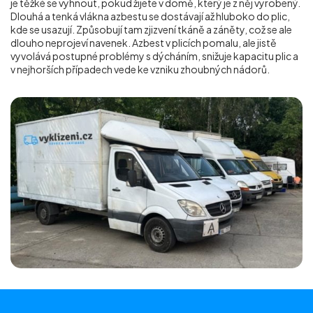
je těžké se vyhnout, pokud žijete v domě, který je z něj vyrobený.
Dlouhá a tenká vlákna azbestu se dostávají až hluboko do plic,
kde se usazují. Způsobují tam zjizvení tkáně a záněty, což se ale
dlouho neprojeví navenek. Azbest v plicích pomalu, ale jistě
vyvolává postupné problémy s dýcháním, snižuje kapacitu plic a
v nejhorších případech vede ke vzniku zhoubných nádorů.