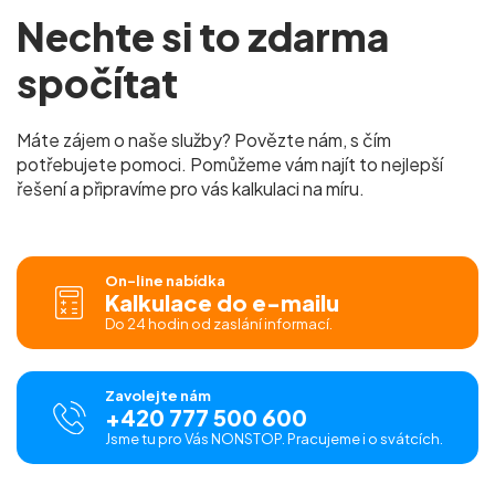
Nechte si to zdarma
spočítat
Máte zájem o naše služby? Povězte nám, s čím
potřebujete pomoci. Pomůžeme vám najít to nejlepší
řešení a připravíme pro vás kalkulaci na míru.
On-line nabídka
Kalkulace do e-mailu
Do 24 hodin od zaslání informací.
Zavolejte nám
+420 777 500 600
Jsme tu pro Vás NONSTOP. Pracujeme i o svátcích.