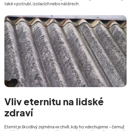
také v potrubí, izolacích nebo nátěrech.
Vliv eternitu na lidské
zdraví
Eternit je škodlivý zejména ve chvíli, kdy ho vdechujeme – čemuž