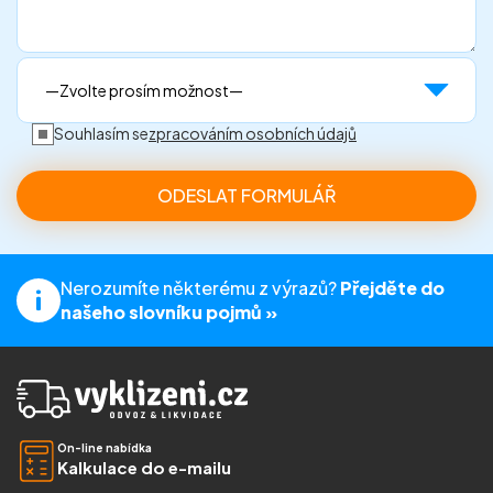
Souhlasím se
zpracováním osobních údajů
Nerozumíte některému z výrazů?
Přejděte do
našeho slovníku pojmů »
On-line nabídka
Kalkulace do e-mailu