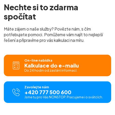
Nechte si to
zdarma
spočítat
Máte zájem o naše služby? Povězte nám, s čím
potřebujete pomoci. Pomůžeme vám najít to nejlepší
řešení a připravíme pro vás
kalkulaci na míru.
On-line nabídka
Kalkulace do e-mailu
Do 24 hodin od zaslání informací.
Zavolejte nám
+420 777 500 600
Jsme tu pro Vás NONSTOP. Pracujeme i o svátcích.