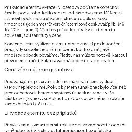
Při
likvidaci eternitu
v Praze 1 v Josefově počítáme konečnou
částku podle toho, kolik odpadu od vás odvezeme. Můžeme ji
stanovit podle metrů čtverečních nebo podle celkové
hmotnosti (jeden metr čtvereční eternitové desky váží přibližně
15–20 kilogramů). Všechny práce, které s likvidací eternitu
souvisejí, jsou zahrnuty v ceně.
Konečnou cenu vyklízení eternitu stanovíme až po dokončení
prací, kdy si společně s námi můžete zkontrolovat, jaké
množství odpadu odvážíme. Platit u nás můžete hotově, kartou i
převodem na účet. Faktura vám následně dorazí e-mailem.
Cenu vám můžeme garantovat
Před zahájením prací vám sdělíme maximální cenu vyklízení,
kterou nepřekročíme. Pokud by eternitu nakonec bylo více, než
jsme odhadovali, bereme nepřesný úsudek na sebe a vaše
částka se nijak nezvýší. Pokud ho naopak bude méně, zaplatíte
samozřejmě nižší částku.
Likvidace eternitu bez příplatků
Při vyklízení a
likvidaci eternitu
platíte pouze za množství odpadu
2
(v m
nebo kg). Všechny ostatní práce jsou bez příplatku: