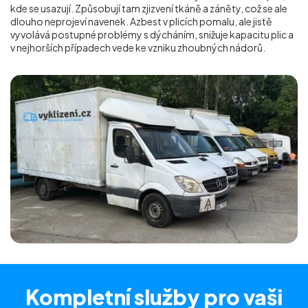
kde se usazují. Způsobují tam zjizvení tkáně a záněty, což se ale
dlouho neprojeví navenek. Azbest v plicích pomalu, ale jistě
vyvolává postupné problémy s dýcháním, snižuje kapacitu plic a
v nejhorších případech vede ke vzniku zhoubných nádorů.
Kompletní služby
pro vaši