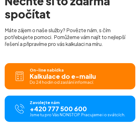
Nechte si to zdarma
spočítat
Máte zájem o naše služby? Povězte nám, s čím
potřebujete pomoci. Pomůžeme vám najít to nejlepší
řešení a připravíme pro vás kalkulaci na míru.
On-line nabídka
Kalkulace do e-mailu
Do 24 hodin od zaslání informací.
Zavolejte nám
+420 777 500 600
Jsme tu pro Vás NONSTOP. Pracujeme i o svátcích.