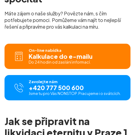
Máte zájem o naše služby? Povězte nám, s čím
potřebujete pomoci. Pomůžeme vám najít to nejlepší
řešení a připravíme pro vás
kalkulaci na míru.
On-line nabídka
Kalkulace do e-mailu
Do 24 hodin od zaslání informací.
Zavolejte nám
+420 777 500 600
Jsme tu pro Vás NONSTOP. Pracujeme i o svátcích.
Jak se připravit na
likvidaci eternitu v Praze 1