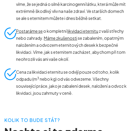
víme, že se jedná o silně karcinogenní látku, která může mít
extrémně škodlivý vliv na naše zdraví. Ve starších domech
se ale s eternitem můžete i dnes běžně setkat.
Postaráme se
o kompletní
likvidaci eternitu
z vaší střechy
nebo zahrady.
Máme zkušenosti
se zabalením, opatrným
naložením a odvozem eternitových desek k bezpečné
likvidaci. Víme, jak s eternitem zacházet, abychom při tom
neohrozili vás ani vaše okolí.
Cena za likvidaci eternitu se odvíjí pouze od toho, kolik
3
odpadu (m
nebo kg) od vás odvezeme. Všechny
související práce, jako je zabalení desek, naložení a odvoz k
likvidaci, jsou zahrnuty v ceně.
KOLIK TO BUDE STÁT?