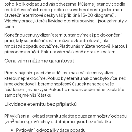
toho, kolik odpadu od vás odvezeme. Můžeme ji stanovit podle
metrů čtverečních nebo podle celkové hmotnosti (jeden metr
čtvereční eternitové desky váží přibližně 15–20 kilogramů).
Všechny práce, které s likvidací eternitu souvisejí, jsou zahrnuty v
ceně.
Konečnou cenu vyklízení eternitu stanovíme až po dokončení
prací, kdy si společně s námi můžete zkontrolovat, jaké
množství odpadu odvážíme. Platit u nás můžete hotově, kartou i
převodem na účet. Faktura vám následně dorazí e-mailem.
Cenu vám můžeme garantovat
Před zahájením prací vám sdělíme maximální cenu vyklízení,
kterou nepřekročíme. Pokud by eternitu nakonec bylo více, než
jsme odhadovali, bereme nepřesný úsudek na sebe a vaše
částka se nijak nezvýší. Pokud ho naopak bude méně, zaplatíte
samozřejmě nižší částku.
Likvidace eternitu bez příplatků
Při vyklízení a
likvidaci eternitu
platíte pouze za množství odpadu
2
(v m
nebo kg). Všechny ostatní práce jsou bez příplatku:
Pytlování, odvoz a likvidace odpadu