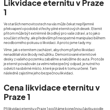
Likvidace eternitu v Praze
1
Ve starších nemovitostech na vás může čekat nepříjemné
překvapení v podobě střechy plné eternitových desek. Eternit
přitom může být extrémně škodlivý pro vaše zdraví, a to jako
součást střechy, ale především při neopatrné manipulaci během
neodborného pokusu o likvidaci. A proto jsme tady my.
Víme, jak s eternitem zacházet, abychom při jeho likvidaci
nenadělali více škody než užitku. Demontované eternitové
desky z vašeho pozemku zabalíme a naložíme do auta. Protože
je eternit považován za velmi nebezpečný odpad, je nutné ho
odvézt na sběrné místo, které je právě k tomu určené. Tam
následně zajistíme jeho bezpečnou likvidaci.
Cena likvidace eternitu v
Praze 1
Při
likvidaci eternitu
v Praze 1 počítáme konečnou částku podle