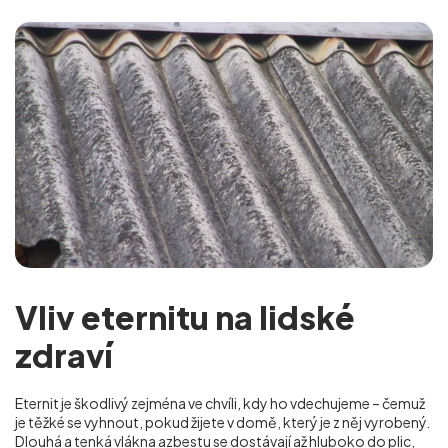
Vliv eternitu na lidské
zdraví
Eternit je škodlivý zejména ve chvíli, kdy ho vdechujeme – čemuž
je těžké se vyhnout, pokud žijete v domě, který je z něj vyrobený.
Dlouhá a tenká vlákna azbestu se dostávají až hluboko do plic,