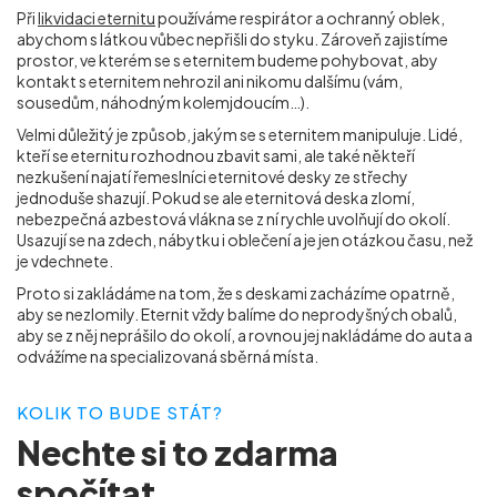
Při
likvidaci eternitu
používáme respirátor a ochranný oblek,
abychom s látkou vůbec nepřišli do styku. Zároveň zajistíme
prostor, ve kterém se s eternitem budeme pohybovat, aby
kontakt s eternitem nehrozil ani nikomu dalšímu (vám,
sousedům, náhodným kolemjdoucím…).
Velmi důležitý je způsob, jakým se s eternitem manipuluje. Lidé,
kteří se eternitu rozhodnou zbavit sami, ale také někteří
nezkušení najatí řemeslníci eternitové desky ze střechy
jednoduše shazují. Pokud se ale eternitová deska zlomí,
nebezpečná azbestová vlákna se z ní rychle uvolňují do okolí.
Usazují se na zdech, nábytku i oblečení a je jen otázkou času, než
je vdechnete.
Proto si zakládáme na tom, že s deskami zacházíme opatrně,
aby se nezlomily. Eternit vždy balíme do neprodyšných obalů,
aby se z něj neprášilo do okolí, a rovnou jej nakládáme do auta a
odvážíme na specializovaná sběrná místa.
KOLIK TO BUDE STÁT?
Nechte si to
zdarma
spočítat