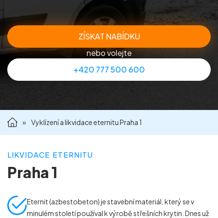
Příprava nemovitostí na prodej
ZÍSKAT NABÍDKU
Reference
nebo volejte
+420 777 500 600
Kontakt
»
Vyklízení a likvidace eternitu Praha 1
LIKVIDACE ETERNITU
Praha 1
Eternit (azbestobeton) je stavební materiál, který se v
minulém století používal k výrobě střešních krytin. Dnes už