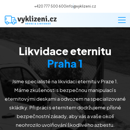
+420 777 500 600
info@vyklizeni.cz
Likvidace eternitu
Vyklízení
Praha 1
Stěhování
Jsme specialisté na likvidaci eternitu v Praze 1.
Malování
Máme zkušenosti s bezpečnou manipulací s
eternitovými deskami a odvozem na specializované
Deratizace a dezinsekce
skládky. Při práci s eternitem dodržujeme přísné
bezpečnostní zásady, aby vás a vaše okolí
Úklid
neohrozilo uvolňování škodlivého azbestu.