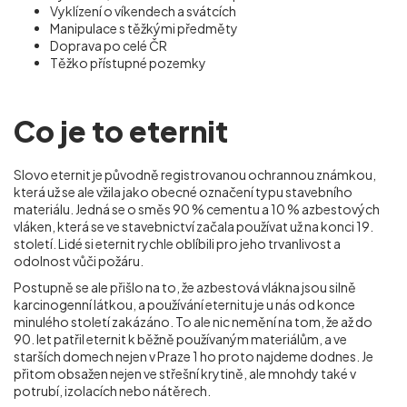
Vyklízení o víkendech a svátcích
Manipulace s těžkými předměty
Doprava po celé ČR
Těžko přístupné pozemky
Co je to eternit
Slovo eternit je původně registrovanou ochrannou známkou,
která už se ale vžila jako obecné označení typu stavebního
materiálu. Jedná se o směs 90 % cementu a 10 % azbestových
vláken, která se ve stavebnictví začala používat už na konci 19.
století. Lidé si eternit rychle oblíbili pro jeho trvanlivost a
odolnost vůči požáru.
Postupně se ale přišlo na to, že azbestová vlákna jsou silně
karcinogenní látkou, a používání eternitu je u nás od konce
minulého století zakázáno. To ale nic nemění na tom, že až do
90. let patřil eternit k běžně používaným materiálům, a ve
starších domech nejen v Praze 1 ho proto najdeme dodnes. Je
přitom obsažen nejen ve střešní krytině, ale mnohdy také v
potrubí, izolacích nebo nátěrech.