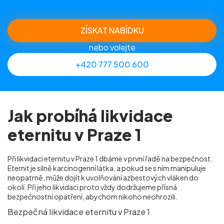
ZÍSKAT NABÍDKU
nebo volejte
+420 777 500 600
Jak probíhá likvidace
eternitu v Praze 1
Při likvidaci eternitu v Praze 1 dbáme v první řadě na bezpečnost.
Eternit je silně karcinogenní látka, a pokud se s ním manipuluje
neopatrně, může dojít k uvolňování azbestových vláken do
okolí. Při jeho likvidaci proto vždy dodržujeme přísná
bezpečnostní opatření, abychom nikoho neohrozili.
Bezpečná likvidace eternitu v Praze 1