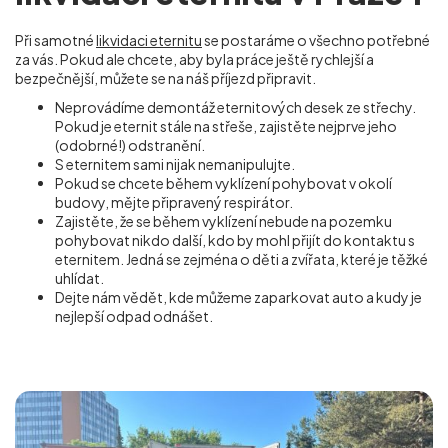
Při samotné
likvidaci eternitu
se postaráme o všechno potřebné
za vás. Pokud ale chcete, aby byla práce ještě rychlejší a
bezpečnější, můžete se na náš příjezd připravit.
Neprovádíme demontáž eternitových desek ze střechy.
Pokud je eternit stále na střeše, zajistěte nejprve jeho
(odobrné!) odstranění.
S eternitem sami nijak nemanipulujte.
Pokud se chcete během vyklízení pohybovat v okolí
budovy, mějte připravený respirátor.
Zajistěte, že se během vyklízení nebude na pozemku
pohybovat nikdo další, kdo by mohl přijít do kontaktu s
eternitem. Jedná se zejména o děti a zvířata, které je těžké
uhlídat.
Dejte nám vědět, kde můžeme zaparkovat auto a kudy je
nejlepší odpad odnášet.