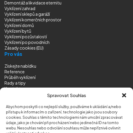
Demontáž a likvidace eternitu
Vyklízení zahrad
Vyklízení sklepů a garáží
Vyklízení komerčních prostor
Vyklízení domů
Vyklízení bytů
Vyklízení pozůstalostí
Vyklízení
po povodních
Zásady cookies (EU)
Pro vás
Získejte nabídku
Reference
Průběh vyklízení
Rady a tipy
Kontakt
Sledujte nás
Spravovat Souhlas
Abychom poskytli co nejlepší služby, používáme k ukládání a/nebo
přístupu k informacím o zařízení, technologie jako jsou soubory
cookies. Souhlas s těmito technologiemi nám umožní zpracovávat
údaje, jako je chování při procházení nebo jedinečná ID na tomto
webu. Nesouhlas nebo odvolání souhlasu může nepříznivě ovlivnit
© 2026 Vyklizeni.cz (
mapa stránek
)