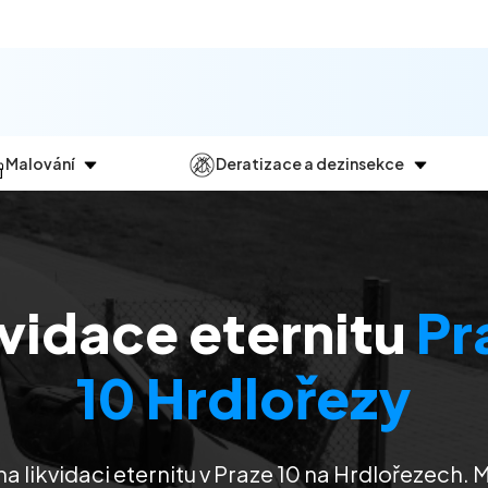
Malování
Deratizace a dezinsekce
Jak
probíhá?
Průběh
a
dezinsekce
Malování bytů
Deratizace
Malování domů
Dezinfekce
kvidace eternitu
Pr
Malování kanceláří
Dezinsekce
Malování komerčních prostor
10 Hrdlořezy
na likvidaci eternitu v Praze 10 na Hrdlořezech.