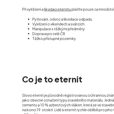
Při vyklízení a
likvidaci eternitu
platíte pouze za množstv
Pytlování, odvoz a likvidace odpadu
Vyklízení o víkendech a svátcích
Manipulace s těžkými předměty
Doprava po celé ČR
Těžko přístupné pozemky
Co je to eternit
Slovo eternit je původně registrovanou ochrannou známk
jako obecné označení typu stavebního materiálu. Jedn
cementu a 10 % azbestových vláken, která se ve stavebni
na konci 19. století. Lidé si eternit rychle oblíbili pro jeh