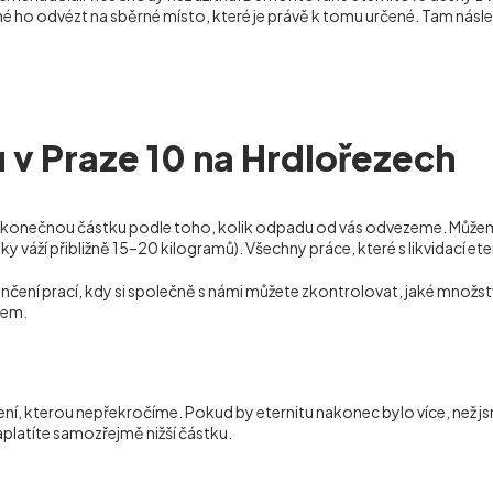
é ho odvézt na sběrné místo, které je právě k tomu určené. Tam násle
u v Praze 10 na Hrdlořezech
 konečnou částku podle toho, kolik odpadu od vás odvezeme. Můžeme
 váží přibližně 15–20 kilogramů). Všechny práce, které s likvidací eter
čení prací, kdy si společně s námi můžete zkontrolovat, jaké množst
lem.
ení, kterou nepřekročíme. Pokud by eternitu nakonec bylo více, než 
platíte samozřejmě nižší částku.