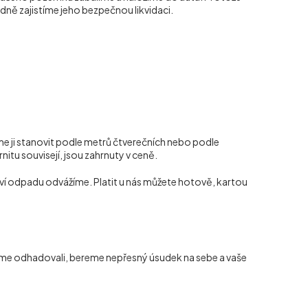
dně zajistíme jeho bezpečnou likvidaci.
 ji stanovit podle metrů čtverečních nebo podle
nitu souvisejí, jsou zahrnuty v ceně.
ví odpadu odvážíme. Platit u nás můžete hotově, kartou
jsme odhadovali, bereme nepřesný úsudek na sebe a vaše