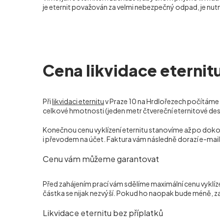
je eternit považován za velmi nebezpečný odpad, je nutn
Cena likvidace eternit
Při
likvidaci eternitu
v Praze 10 na Hrdlořezech počítáme
celkové hmotnosti (jeden metr čtvereční eternitové desky
Konečnou cenu vyklízení eternitu stanovíme až po dokon
i převodem na účet. Faktura vám následně dorazí e-mai
Cenu vám můžeme garantovat
Před zahájením prací vám sdělíme maximální cenu vyklíz
částka se nijak nezvýší. Pokud ho naopak bude méně, za
Likvidace eternitu bez příplatků