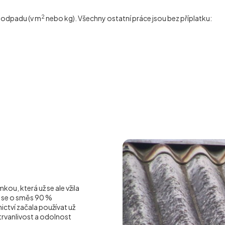
2
í odpadu (v m
nebo kg). Všechny ostatní práce jsou bez příplatku:
ou, která už se ale vžila
á se o směs 90 %
ctví začala používat už
o trvanlivost a odolnost