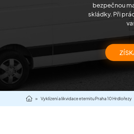
bezpečnou man
skládky. Při prá
va
ZÍSK
»
Vyklízení a likvidace eternitu Praha 10 Hrdlořezy