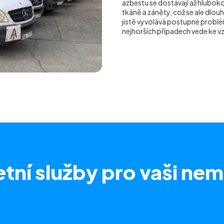
azbestu se dostávají až hluboko 
tkáně a záněty, což se ale dlou
jistě vyvolává postupné problém
nejhorších případech vede ke 
tní služby
pro vaši nem