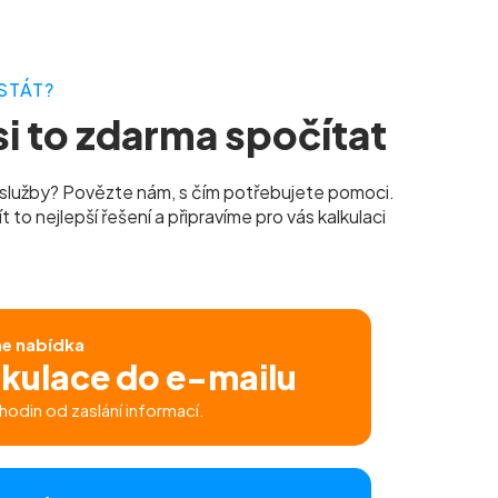
STÁT?
i to zdarma spočítat
služby? Povězte nám, s čím potřebujete pomoci.
to nejlepší řešení a připravíme pro vás kalkulaci
ne nabídka
lkulace do e-mailu
hodin od zaslání informací.