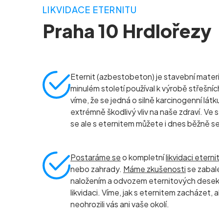
LIKVIDACE ETERNITU
Praha 10 Hrdlořezy
Eternit (azbestobeton) je stavební materiá
minulém století používal k výrobě střešníc
víme, že se jedná o silně karcinogenní látk
extrémně škodlivý vliv na naše zdraví. Ve
se ale s eternitem můžete i dnes běžně s
Postaráme se
o kompletní
likvidaci eterni
nebo zahrady.
Máme zkušenosti
se zabal
naložením a odvozem eternitových dese
likvidaci. Víme, jak s eternitem zacházet,
neohrozili vás ani vaše okolí.