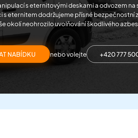
ipulací s eternitovými deskami a odvozem na 
ci s eternitem dodržujeme přísné bezpečnostní 
še okolí neohrozilo uvolňování škodlivého azbes
AT NABÍDKU
nebo volejte
+420 777 50