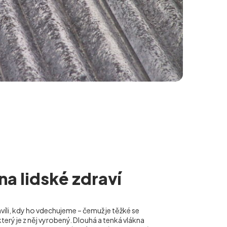
 na lidské zdraví
hvíli, kdy ho vdechujeme – čemuž je těžké se
terý je z něj vyrobený. Dlouhá a tenká vlákna