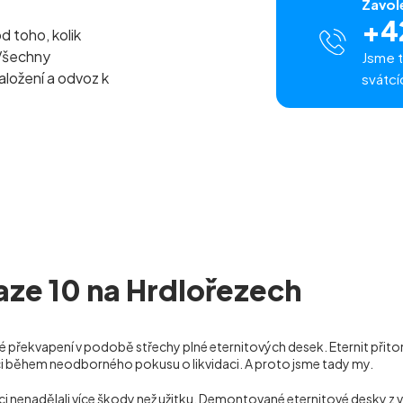
Zavol
+4
od toho, kolik
Všechny
Jsme t
naložení a odvoz k
svátcí
raze 10 na Hrdlořezech
 překvapení v podobě střechy plné eternitových desek. Eternit přitom
ci během neodborného pokusu o likvidaci. A proto jsme tady my.
daci nenadělali více škody než užitku. Demontované eternitové desky 