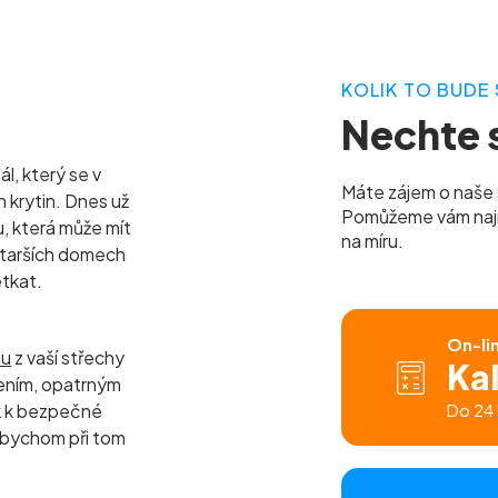
KOLIK TO BUDE 
Nechte s
l, který se v
Máte zájem o naše 
h krytin. Dnes už
Pomůžeme vám najít 
u, která může mít
na míru.
 starších domech
etkat.
On-li
tu
z vaší střechy
Ka
ením, opatrným
k k bezpečné
Do 24 
 abychom při tom