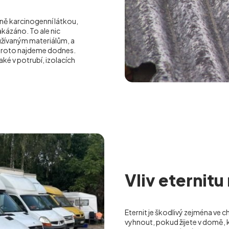
ilně karcinogenní látkou,
akázáno. To ale nic
oužívaným materiálům, a
 proto najdeme dodnes.
aké v potrubí, izolacích
Vliv eternitu
Eternit je škodlivý zejména ve c
vyhnout, pokud žijete v domě, k