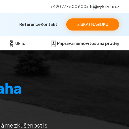
+420 777 500 600
info@vyklizeni.cz
Reference
Kontakt
ZÍSKAT NABÍDKU
Úklid
Příprava nemovitostí na prodej
aha
 Máme zkušenosti s