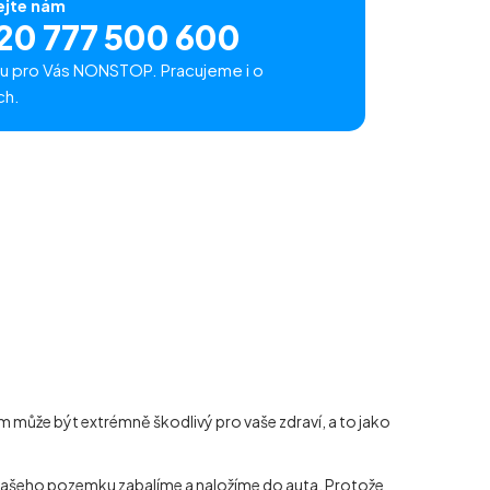
ejte nám
20 777 500 600
u pro Vás NONSTOP. Pracujeme i o
ch.
 může být extrémně škodlivý pro vaše zdraví, a to jako
z vašeho pozemku zabalíme a naložíme do auta. Protože