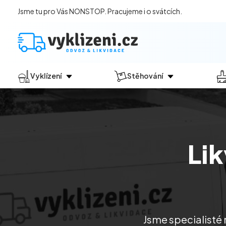
Jsme tu pro Vás NONSTOP. Pracujeme i o svátcích.
Vyklízení
Stěhování
Jak vyklízení probíhá?
Jak
probíhá?
Vyklízení pozůstalostí
Stěhování domácností
Vyklízení domů
Stěhování kanceláří
Li
Vyklízení bytů
Vyklízení po povodních
Vyklízení komerčních prostor
Vyklízení sklepů a garáží
Vyklízení zahrad
Jsme specialisté 
Likvidace eternitu