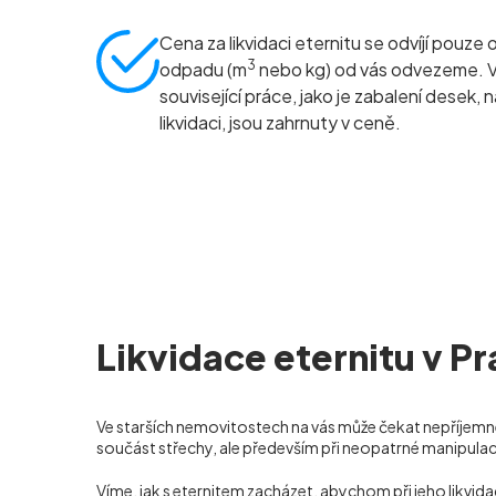
Cena za likvidaci eternitu se odvíjí pouze 
3
odpadu (m
nebo kg) od vás odvezeme. 
související práce, jako je zabalení desek, 
likvidaci, jsou zahrnuty v ceně.
Likvidace eternitu v P
Ve starších nemovitostech na vás může čekat nepříjemné
součást střechy, ale především při neopatrné manipula
Víme, jak s eternitem zacházet, abychom při jeho likvi