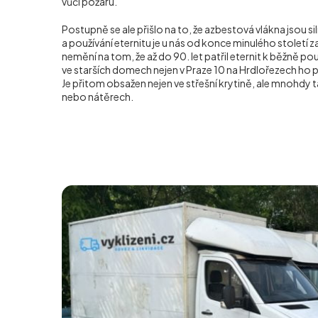
vůči požáru.
Postupně se ale přišlo na to, že azbestová vlákna jsou s
a používání eternitu je u nás od konce minulého století z
nemění na tom, že až do 90. let patřil eternit k běžně p
ve starších domech nejen v Praze 10 na Hrdlořezech ho
Je přitom obsažen nejen ve střešní krytině, ale mnohdy t
nebo nátěrech.