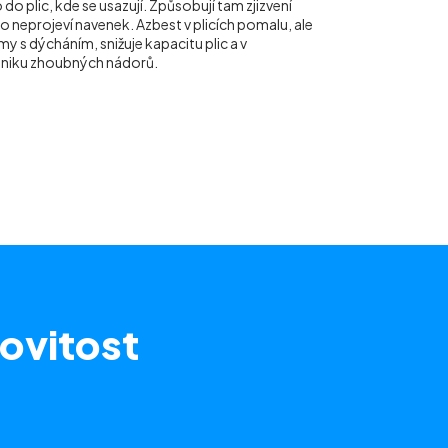
do plic, kde se usazují. Způsobují tam zjizvení
ho neprojeví navenek. Azbest v plicích pomalu, ale
y s dýcháním, snižuje kapacitu plic a v
vzniku zhoubných nádorů.
ovitost