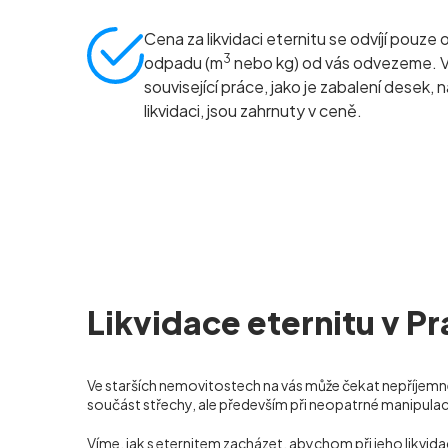
Cena za likvidaci eternitu se odvíjí pouze 
3
odpadu (m
nebo kg) od vás odvezeme. 
související práce, jako je zabalení desek, 
likvidaci, jsou zahrnuty v ceně.
Likvidace eternitu v Pr
Ve starších nemovitostech na vás může čekat nepříjemné
součást střechy, ale především při neopatrné manipula
Víme, jak s eternitem zacházet, abychom při jeho likvi