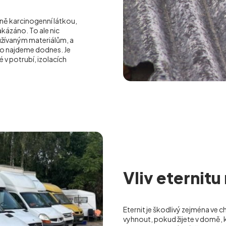
ilně karcinogenní látkou,
akázáno. To ale nic
oužívaným materiálům, a
oto najdeme dodnes. Je
 v potrubí, izolacích
Vliv eternitu
Eternit je škodlivý zejména ve c
vyhnout, pokud žijete v domě, k