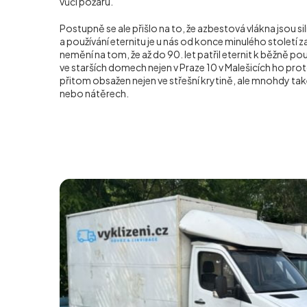
vůči požáru.
Postupně se ale přišlo na to, že azbestová vlákna jsou s
a používání eternitu je u nás od konce minulého století z
nemění na tom, že až do 90. let patřil eternit k běžně p
ve starších domech nejen v Praze 10 v Malešicích ho pr
přitom obsažen nejen ve střešní krytině, ale mnohdy také
nebo nátěrech.