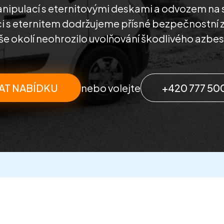
ipulací s eternitovými deskami a odvozem na 
ci s eternitem dodržujeme přísné bezpečnostní 
še okolí neohrozilo uvolňování škodlivého azbes
AT NABÍDKU
nebo volejte
+420 777 50