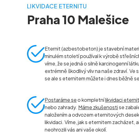
LIKVIDACE ETERNITU
Praha 10 Malešice
Eternit (azbestobeton) je stavební materiá
minulém století používal k výrobě střešníc
víme, že se jedná o silně karcinogenní látk
extrémně škodlivý vliv na naše zdraví. Ve
se ale s eternitem můžete i dnes běžně s
Postaráme se
o kompletní
likvidaci eterni
nebo zahrady.
Máme zkušenosti
se zabal
naložením a odvozem eternitových dese
likvidaci. Víme, jak s eternitem zacházet,
neohrozili vás ani vaše okolí.