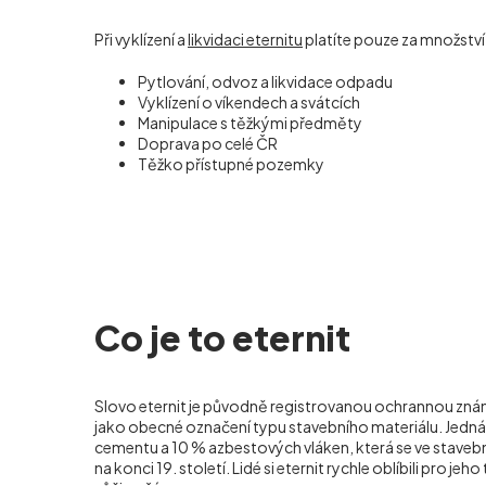
Při vyklízení a
likvidaci eternitu
platíte pouze za množstv
Pytlování, odvoz a likvidace odpadu
Vyklízení o víkendech a svátcích
Manipulace s těžkými předměty
Doprava po celé ČR
Těžko přístupné pozemky
Co je to eternit
Slovo eternit je původně registrovanou ochrannou známk
jako obecné označení typu stavebního materiálu. Jedn
cementu a 10 % azbestových vláken, která se ve stavebni
na konci 19. století. Lidé si eternit rychle oblíbili pro jeh