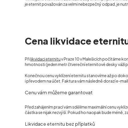
je eternit považován za velmi nebezpečný odpad, je nutn
Cena likvidace eternitu
Při
likvidaci eternitu
v Praze 10 v Malešicích počítáme k
hmotnosti (jeden metr čtvereční eternitové desky váží při
Konečnou cenu vyklízení eternitu stanovíme až po dokon
i převodem na účet. Faktura vám následně dorazí e-mai
Cenu vám můžeme garantovat
Před zahájením prací vám sdělíme maximální cenu vyklíz
částka se nijak nezvýší. Pokud ho naopak bude méně, za
Likvidace eternitu bez příplatků