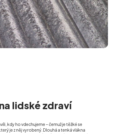
 na lidské zdraví
hvíli, kdy ho vdechujeme – čemuž je těžké se
terý je z něj vyrobený. Dlouhá a tenká vlákna