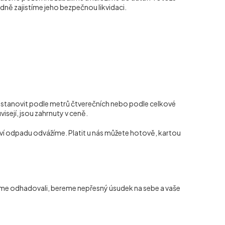
dně zajistíme jeho bezpečnou likvidaci.
 stanovit podle metrů čtverečních nebo podle celkové
visejí, jsou zahrnuty v ceně.
ví odpadu odvážíme. Platit u nás můžete hotově, kartou
jsme odhadovali, bereme nepřesný úsudek na sebe a vaše