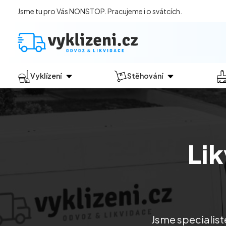
Jsme tu pro Vás NONSTOP. Pracujeme i o svátcích.
Vyklízení
Stěhování
Jak vyklízení probíhá?
Jak
probíhá?
Vyklízení pozůstalostí
Stěhování domácností
Vyklízení domů
Stěhování kanceláří
Li
Vyklízení bytů
Vyklízení po povodních
Vyklízení komerčních prostor
Vyklízení sklepů a garáží
Vyklízení zahrad
Jsme specialisté
Likvidace eternitu