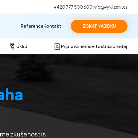
+420 777 500 600
info@vyklizeni.cz
Reference
Kontakt
ZÍSKAT NABÍDKU
Úklid
Příprava nemovitostí na prodej
aha
Máme zkušenosti s