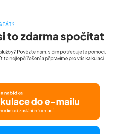
STÁT?
i to zdarma spočítat
služby? Povězte nám, s čím potřebujete pomoci.
to nejlepší řešení a připravíme pro vás kalkulaci
ne nabídka
lkulace do e-mailu
hodin od zaslání informací.