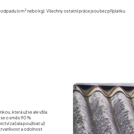
2
í odpadu (v m
nebo kg). Všechny ostatní práce jsou bez příplatku:
ou, která už se ale vžila
á se o směs 90 %
ctví začala používat už
o trvanlivost a odolnost