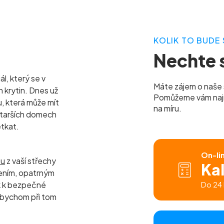
KOLIK TO BUDE 
Nechte s
l, který se v
Máte zájem o naše 
h krytin. Dnes už
Pomůžeme vám najít 
u, která může mít
na míru.
 starších domech
etkat.
On-li
tu
z vaší střechy
Ka
ením, opatrným
k k bezpečné
Do 24 
 abychom při tom