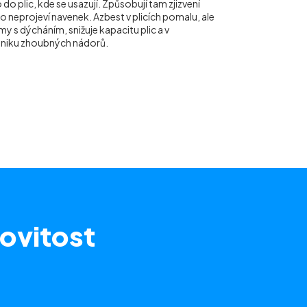
do plic, kde se usazují. Způsobují tam zjizvení
ho neprojeví navenek. Azbest v plicích pomalu, ale
y s dýcháním, snižuje kapacitu plic a v
vzniku zhoubných nádorů.
ovitost