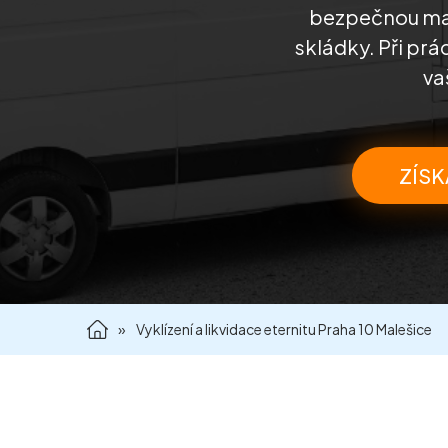
bezpečnou man
skládky. Při prá
va
ZÍSK
»
Vyklízení a likvidace eternitu Praha 10 Malešice