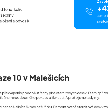
Zavol
+4
od toho, kolik
Všechny
Jsme t
naložení a odvoz k
svátcí
aze 10 v Malešicích
 překvapení v podobě střechy plné eternitových desek. Eternit přitom
ci během neodborného pokusu o likvidaci. A proto jsme tady my.
daci nenadělali více škody než užitku. Demontované eternitové desky 