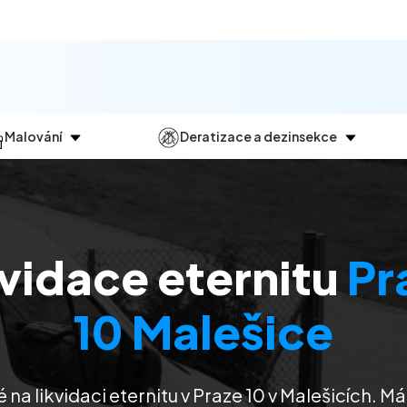
Malování
Deratizace a dezinsekce
Jak
probíhá?
Průběh
a
dezinsekce
Malování bytů
Deratizace
Malování domů
Dezinfekce
kvidace eternitu
Pr
Malování kanceláří
Dezinsekce
Malování komerčních prostor
10 Malešice
 na likvidaci eternitu v Praze 10 v Malešicích. 