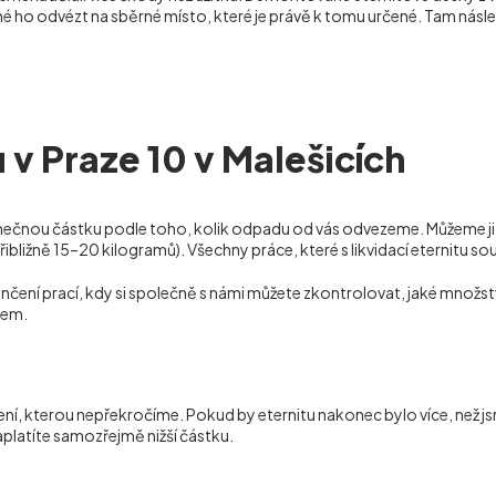
é ho odvézt na sběrné místo, které je právě k tomu určené. Tam násle
 v Praze 10 v Malešicích
onečnou částku podle toho, kolik odpadu od vás odvezeme. Můžeme ji
bližně 15–20 kilogramů). Všechny práce, které s likvidací eternitu sou
čení prací, kdy si společně s námi můžete zkontrolovat, jaké množst
lem.
ení, kterou nepřekročíme. Pokud by eternitu nakonec bylo více, než 
platíte samozřejmě nižší částku.