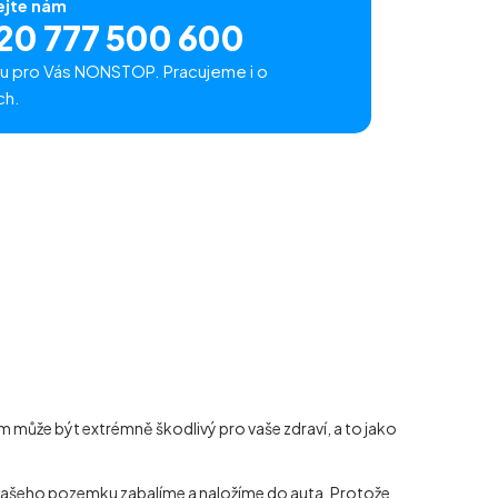
ejte nám
20 777 500 600
u pro Vás NONSTOP. Pracujeme i o
ch.
 může být extrémně škodlivý pro vaše zdraví, a to jako
z vašeho pozemku zabalíme a naložíme do auta. Protože