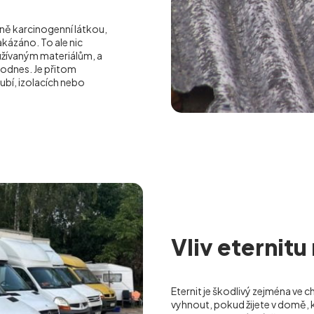
ilně karcinogenní látkou,
akázáno. To ale nic
oužívaným materiálům, a
dodnes. Je přitom
ubí, izolacích nebo
Vliv eternitu
Eternit je škodlivý zejména ve c
vyhnout, pokud žijete v domě, k