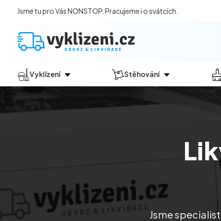
Jsme tu pro Vás NONSTOP. Pracujeme i o svátcích.
Vyklízení
Stěhování
Jak vyklízení probíhá?
Jak
probíhá?
Vyklízení pozůstalostí
Stěhování domácností
Vyklízení domů
Stěhování kanceláří
Li
Vyklízení bytů
Vyklízení po povodních
Vyklízení komerčních prostor
Vyklízení sklepů a garáží
Vyklízení zahrad
Jsme specialist
Likvidace eternitu