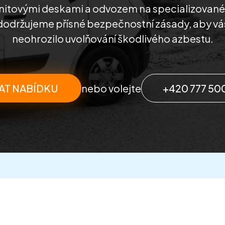
rnitovými deskami a odvozem na specializované s
dodržujeme přísné bezpečnostní zásady, aby vás
neohrozilo uvolňování škodlivého azbestu.
AT NABÍDKU
nebo volejte
+420 777 50