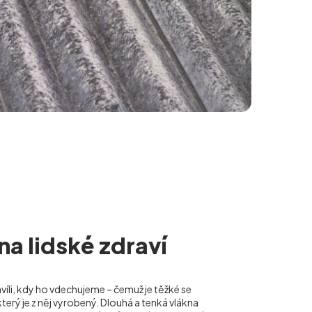
 na lidské zdraví
hvíli, kdy ho vdechujeme – čemuž je těžké se
terý je z něj vyrobený. Dlouhá a tenká vlákna