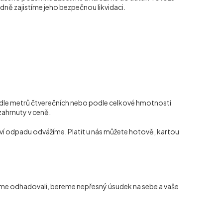
dně zajistíme jeho bezpečnou likvidaci.
dle metrů čtverečních nebo podle celkové hmotnosti
 zahrnuty v ceně.
ví odpadu odvážíme. Platit u nás můžete hotově, kartou
jsme odhadovali, bereme nepřesný úsudek na sebe a vaše