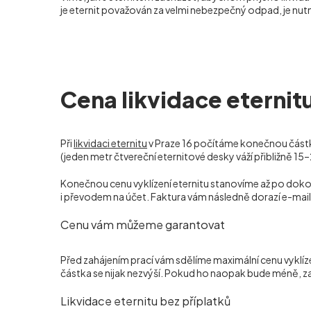
je eternit považován za velmi nebezpečný odpad, je nutn
Cena likvidace eternitu
Při
likvidaci eternitu
v Praze 16 počítáme konečnou částk
(jeden metr čtvereční eternitové desky váží přibližně 15–
Konečnou cenu vyklízení eternitu stanovíme až po dokon
i převodem na účet. Faktura vám následně dorazí e-mai
Cenu vám můžeme garantovat
Před zahájením prací vám sdělíme maximální cenu vyklíz
částka se nijak nezvýší. Pokud ho naopak bude méně, za
Likvidace eternitu bez příplatků