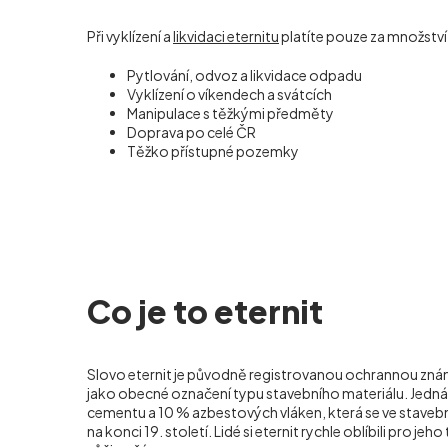
Při vyklízení a
likvidaci eternitu
platíte pouze za množstv
Pytlování, odvoz a likvidace odpadu
Vyklízení o víkendech a svátcích
Manipulace s těžkými předměty
Doprava po celé ČR
Těžko přístupné pozemky
Co je to eternit
Slovo eternit je původně registrovanou ochrannou známk
jako obecné označení typu stavebního materiálu. Jedn
cementu a 10 % azbestových vláken, která se ve stavebni
na konci 19. století. Lidé si eternit rychle oblíbili pro jeh