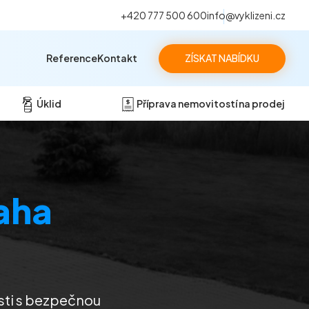
+420 777 500 600
info@vyklizeni.cz
Reference
Kontakt
ZÍSKAT NABÍDKU
Úklid
Příprava nemovitostí na prodej
aha
osti s bezpečnou