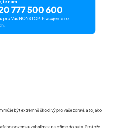
ejte nám
20 777 500 600
u pro Vás NONSTOP. Pracujeme i o
ch.
 může být extrémně škodlivý pro vaše zdraví, a to jako
z vašeho pozemku zabalíme a naložíme do auta. Protože