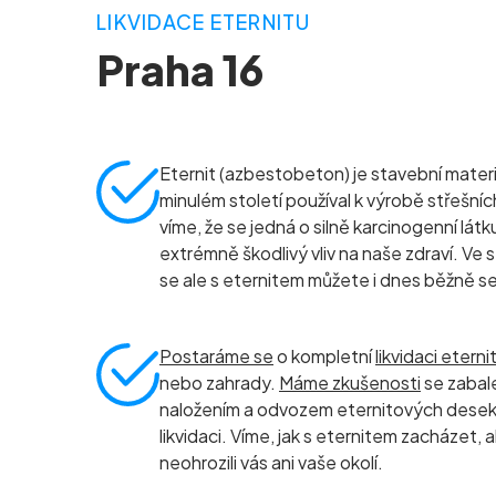
LIKVIDACE ETERNITU
Praha 16
Eternit (azbestobeton) je stavební materiá
minulém století používal k výrobě střešníc
víme, že se jedná o silně karcinogenní látk
extrémně škodlivý vliv na naše zdraví. Ve
se ale s eternitem můžete i dnes běžně s
Postaráme se
o kompletní
likvidaci eterni
nebo zahrady.
Máme zkušenosti
se zabal
naložením a odvozem eternitových dese
likvidaci. Víme, jak s eternitem zacházet,
neohrozili vás ani vaše okolí.