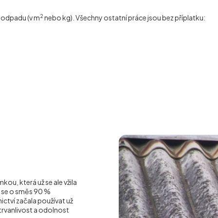
2
í odpadu (v m
nebo kg). Všechny ostatní práce jsou bez příplatku:
ou, která už se ale vžila
á se o směs 90 %
ctví začala používat už
o trvanlivost a odolnost