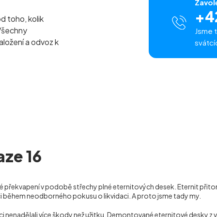
Zavol
+4
od toho, kolik
Všechny
Jsme t
naložení a odvoz k
svátcí
aze 16
 překvapení v podobě střechy plné eternitových desek. Eternit přitom
ci během neodborného pokusu o likvidaci. A proto jsme tady my.
daci nenadělali více škody než užitku. Demontované eternitové desky 