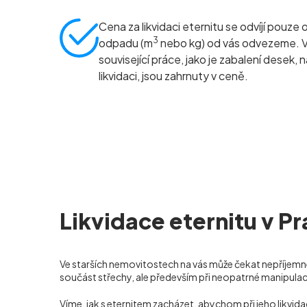
Cena za likvidaci eternitu se odvíjí pouze 
3
odpadu (m
nebo kg) od vás odvezeme. 
související práce, jako je zabalení desek, 
likvidaci, jsou zahrnuty v ceně.
Likvidace eternitu v Pr
Ve starších nemovitostech na vás může čekat nepříjemné
součást střechy, ale především při neopatrné manipula
Víme, jak s eternitem zacházet, abychom při jeho likvi