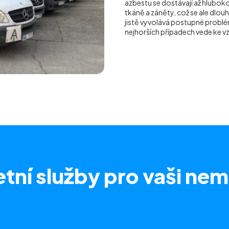
azbestu se dostávají až hluboko 
tkáně a záněty, což se ale dlou
jistě vyvolává postupné problém
nejhorších případech vede ke 
tní služby
pro vaši nem