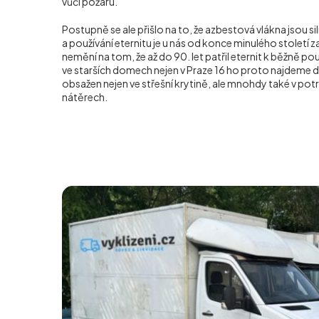
vůči požáru.
Postupně se ale přišlo na to, že azbestová vlákna jsou s
a používání eternitu je u nás od konce minulého století z
nemění na tom, že až do 90. let patřil eternit k běžně p
ve starších domech nejen v Praze 16 ho proto najdeme 
obsažen nejen ve střešní krytině, ale mnohdy také v potr
nátěrech.