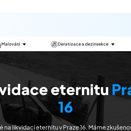
Malování
Deratizace a dezinsekce
Jak
probíhá?
Průběh
a
dezinsekce
Malování bytů
Deratizace
Malování domů
Dezinfekce
kvidace eternitu
Pr
Malování kanceláří
Dezinsekce
Malování komerčních prostor
16
é na likvidaci eternitu v Praze 16. Máme zkušen