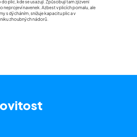
do plic, kde se usazují. Způsobují tam zjizvení
ho neprojeví navenek. Azbest v plicích pomalu, ale
y s dýcháním, snižuje kapacitu plic a v
vzniku zhoubných nádorů.
ovitost