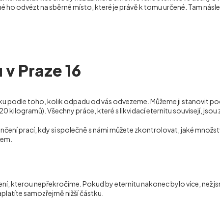
é ho odvézt na sběrné místo, které je právě k tomu určené. Tam násle
 v Praze 16
u podle toho, kolik odpadu od vás odvezeme. Můžeme ji stanovit po
20 kilogramů). Všechny práce, které s likvidací eternitu souvisejí, jsou
čení prací, kdy si společně s námi můžete zkontrolovat, jaké množst
lem.
ení, kterou nepřekročíme. Pokud by eternitu nakonec bylo více, než 
platíte samozřejmě nižší částku.