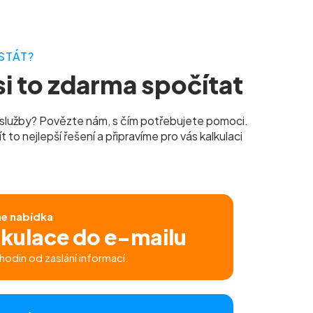
STÁT?
i to zdarma spočítat
služby? Povězte nám, s čím potřebujete pomoci.
to nejlepší řešení a připravíme pro vás kalkulaci
ne nabídka
lkulace do e-mailu
hodin od zaslání informací.