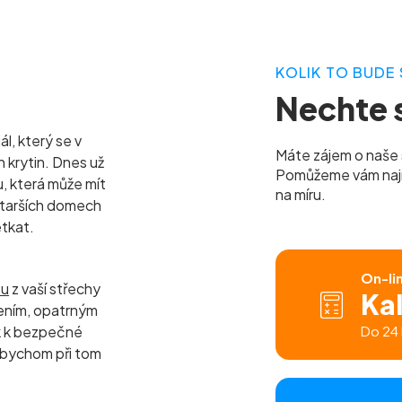
KOLIK TO BUDE 
Nechte s
l, který se v
Máte zájem o naše 
h krytin. Dnes už
Pomůžeme vám najít 
u, která může mít
na míru.
 starších domech
etkat.
On-li
tu
z vaší střechy
Ka
ením, opatrným
k k bezpečné
Do 24 
 abychom při tom