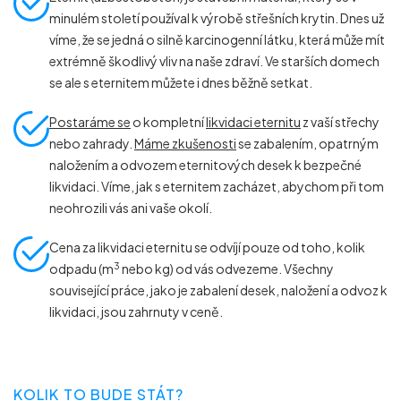
minulém století používal k výrobě střešních krytin. Dnes už
víme, že se jedná o silně karcinogenní látku, která může mít
extrémně škodlivý vliv na naše zdraví. Ve starších domech
se ale s eternitem můžete i dnes běžně setkat.
Postaráme se
o kompletní
likvidaci eternitu
z vaší střechy
nebo zahrady.
Máme zkušenosti
se zabalením, opatrným
naložením a odvozem eternitových desek k bezpečné
likvidaci. Víme, jak s eternitem zacházet, abychom při tom
neohrozili vás ani vaše okolí.
Cena za likvidaci eternitu se odvíjí pouze od toho, kolik
3
odpadu (m
nebo kg) od vás odvezeme. Všechny
související práce, jako je zabalení desek, naložení a odvoz k
likvidaci, jsou zahrnuty v ceně.
KOLIK TO BUDE STÁT?