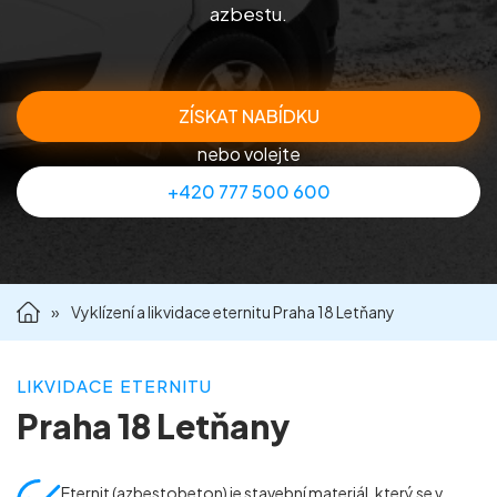
azbestu.
Příprava nemovitostí na prodej
Reference
ZÍSKAT NABÍDKU
nebo volejte
Kontakt
+420 777 500 600
»
Vyklízení a likvidace eternitu Praha 18 Letňany
LIKVIDACE ETERNITU
Praha 18 Letňany
Eternit (azbestobeton) je stavební materiál, který se v