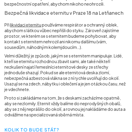
bezpečnostní opatření, abychom nikoho neohrozili.
Bezpečná likvidace eternitu v Praze 18 na Letňanech
Při
likvidaci eternitu
používáme respirátor a ochranný oblek,
abychom s látkou vůbec nepřišli do styku. Zároveň zajistíme
prostor, ve kterém se s eternitem budeme pohybovat, aby
kontakt s eternitem nehrozil ani nikomu dalšímu (vám,
sousedům, náhodným kolemjdoucím…).
Velmi důležitý je způsob, jakým se s eternitem manipuluje. Lidé,
kteří se eternitu rozhodnou zbavit sami, ale také někteří
nezkušení najatí řemeslníci eternitové desky ze střechy
jednoduše shazují. Pokud se ale eternitová deska zlomí,
nebezpečná azbestová vlákna se z ní rychle uvolňují do okolí.
Usazují se na zdech, nábytku i oblečení a je jen otázkou času, než
je vdechnete.
Proto si zakládáme na tom, že s deskami zacházíme opatrně,
aby se nezlomily. Eternit vždy balíme do neprodyšných obalů,
aby se z něj neprášilo do okolí, a rovnou jej nakládáme do auta a
odvážíme na specializovaná sběrná místa.
KOLIK TO BUDE STÁT?