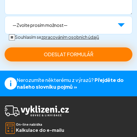
Souhlasím se
zpracováním osobních údajů
Nerozumíte některému z výrazů?
Přejděte do
našeho slovníku pojmů »
On-line nabídka
Kalkulace do e-mailu