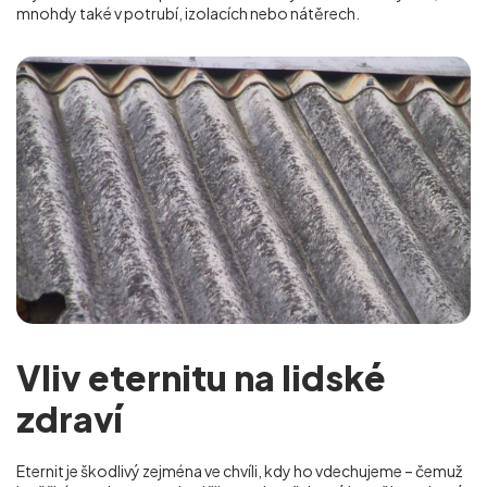
mnohdy také v potrubí, izolacích nebo nátěrech.
Vliv eternitu na lidské
zdraví
Eternit je škodlivý zejména ve chvíli, kdy ho vdechujeme – čemuž