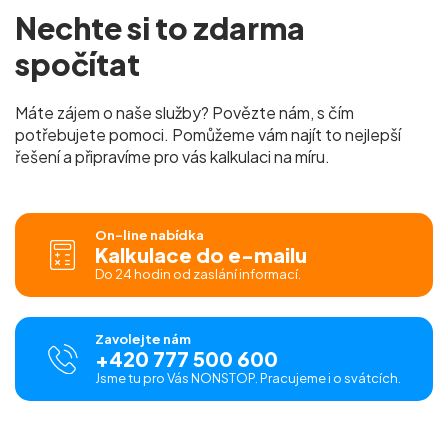
Nechte si to
zdarma
spočítat
Máte zájem o naše služby? Povězte nám, s čím
potřebujete pomoci. Pomůžeme vám najít to nejlepší
řešení a připravíme pro vás
kalkulaci na míru.
On-line nabídka
Kalkulace do e-mailu
Do 24 hodin od zaslání informací.
Zavolejte nám
+420 777 500 600
Jsme tu pro Vás NONSTOP. Pracujeme i o svátcích.