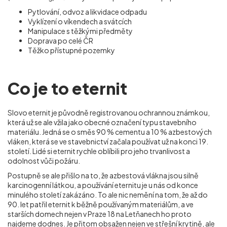
Pytlování, odvoz a likvidace odpadu
Vyklízení o víkendech a svátcích
Manipulace s těžkými předměty
Doprava po celé ČR
Těžko přístupné pozemky
Co je to eternit
Slovo eternit je původně registrovanou ochrannou známkou,
která už se ale vžila jako obecné označení typu stavebního
materiálu. Jedná se o směs 90 % cementu a 10 % azbestových
vláken, která se ve stavebnictví začala používat už na konci 19.
století. Lidé si eternit rychle oblíbili pro jeho trvanlivost a
odolnost vůči požáru.
Postupně se ale přišlo na to, že azbestová vlákna jsou silně
karcinogenní látkou, a používání eternitu je u nás od konce
minulého století zakázáno. To ale nic nemění na tom, že až do
90. let patřil eternit k běžně používaným materiálům, a ve
starších domech nejen v Praze 18 na Letňanech ho proto
najdeme dodnes. Je přitom obsažen nejen ve střešní krytině, ale