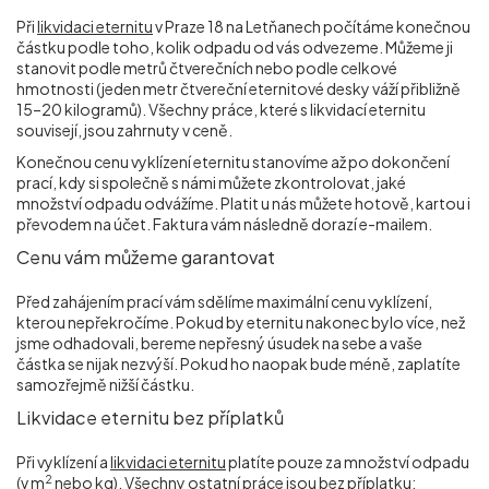
Při
likvidaci eternitu
v Praze 18 na Letňanech počítáme konečnou
částku podle toho, kolik odpadu od vás odvezeme. Můžeme ji
stanovit podle metrů čtverečních nebo podle celkové
hmotnosti (jeden metr čtvereční eternitové desky váží přibližně
15–20 kilogramů). Všechny práce, které s likvidací eternitu
souvisejí, jsou zahrnuty v ceně.
Konečnou cenu vyklízení eternitu stanovíme až po dokončení
prací, kdy si společně s námi můžete zkontrolovat, jaké
množství odpadu odvážíme. Platit u nás můžete hotově, kartou i
převodem na účet. Faktura vám následně dorazí e-mailem.
Cenu vám můžeme garantovat
Před zahájením prací vám sdělíme maximální cenu vyklízení,
kterou nepřekročíme. Pokud by eternitu nakonec bylo více, než
jsme odhadovali, bereme nepřesný úsudek na sebe a vaše
částka se nijak nezvýší. Pokud ho naopak bude méně, zaplatíte
samozřejmě nižší částku.
Likvidace eternitu bez příplatků
Při vyklízení a
likvidaci eternitu
platíte pouze za množství odpadu
2
(v m
nebo kg). Všechny ostatní práce jsou bez příplatku: