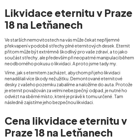
Likvidace eternitu v Praze
18 na Letňanech
Ve starších nemovitostech na vás může čekat nepříjemné
překvapení v podobě střechy plné eternitových desek. Eternit
přitom může být extrémně škodlivý pro vaše zdraví, a to jako
součást střechy, ale především při neopatrné manipulaci během
neodborného pokusu o likvidaci. A proto jsme tady my.
Víme, jak s eternitem zacházet, abychom při jeho likvidaci
nenadělali více škody než užitku. Demontované eternitové
desky z vašeho pozemku zabalíme a naložíme do auta. Protože
je eternit považován za velmi nebezpečný odpad, je nutné ho
odvézt na sběrné místo, které je právě k tomu určené. Tam
následně zajistíme jeho bezpečnou likvidaci.
Cena likvidace eternitu v
Praze 18 na Letňanech