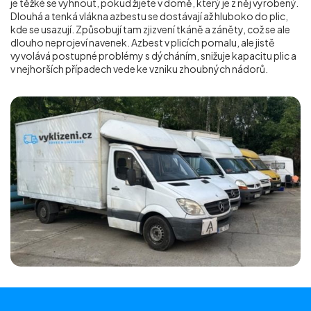
je těžké se vyhnout, pokud žijete v domě, který je z něj vyrobený.
Dlouhá a tenká vlákna azbestu se dostávají až hluboko do plic,
kde se usazují. Způsobují tam zjizvení tkáně a záněty, což se ale
dlouho neprojeví navenek. Azbest v plicích pomalu, ale jistě
vyvolává postupné problémy s dýcháním, snižuje kapacitu plic a
v nejhorších případech vede ke vzniku zhoubných nádorů.