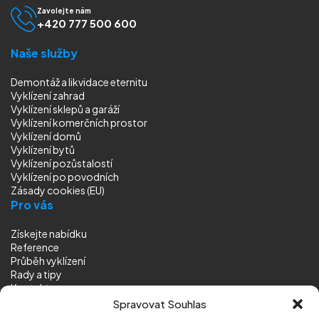
Zavolejte nám
+420 777 500 600
Naše služby
Demontáž a likvidace eternitu
Vyklízení zahrad
Vyklízení sklepů a garáží
Vyklízení komerčních prostor
Vyklízení domů
Vyklízení bytů
Vyklízení pozůstalostí
Vyklízení
po povodních
Zásady cookies (EU)
Pro vás
Získejte nabídku
Reference
Průběh vyklízení
Rady a tipy
Kontakt
Sledujte nás
Spravovat Souhlas