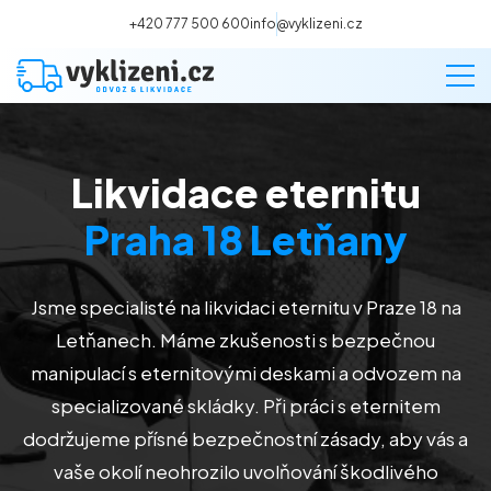
+420 777 500 600
info@vyklizeni.cz
Likvidace eternitu
Vyklízení
Praha 18 Letňany
Stěhování
Jsme specialisté na likvidaci eternitu v Praze 18 na
Malování
Letňanech. Máme zkušenosti s bezpečnou
manipulací s eternitovými deskami a odvozem na
Deratizace a dezinsekce
specializované skládky. Při práci s eternitem
dodržujeme přísné bezpečnostní zásady, aby vás a
Úklid
vaše okolí neohrozilo uvolňování škodlivého