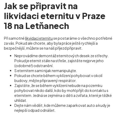
Jak se připravit na
likvidaci eternitu v Praze
18 na Letňanech
Při samotné
likvidaci eternitu
se postaráme o všechno potřebné
za vás. Pokud ale chcete, aby byla práce ještě rychlejší a
bezpečnější, můžete se na náš příjezd připravit.
Neprovádíme demontáž eternitových desek ze střechy.
Pokud je eternit stále na střeše, zajistěte nejprve jeho
(odobrné!) odstranění.
S eternitem sami nijak nemanipulujte.
Pokud se chcete během vyklízení pohybovat v okolí
budovy, mějte připravený respirátor.
Zajistěte, že se během vyklízení nebude na pozemku
pohybovat nikdo další, kdo by mohl přijít do kontaktu s
eternitem. Jedná se zejména o děti a zvířata, které je těžké
uhlídat.
Dejte nám vědět, kde můžeme zaparkovat auto a kudy je
nejlepší odpad odnášet.