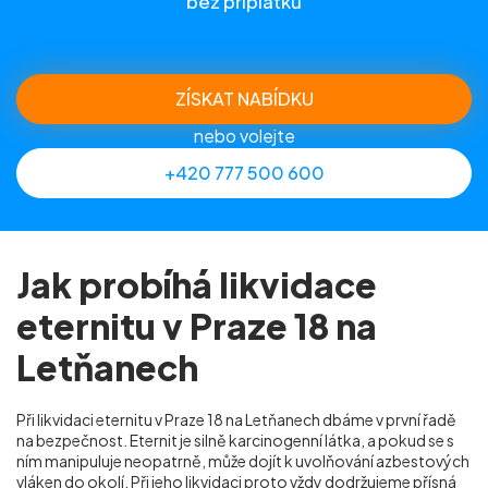
bez příplatků
ZÍSKAT NABÍDKU
nebo volejte
+420 777 500 600
Jak probíhá likvidace
eternitu v Praze 18 na
Letňanech
Při likvidaci eternitu v Praze 18 na Letňanech dbáme v první řadě
na bezpečnost. Eternit je silně karcinogenní látka, a pokud se s
ním manipuluje neopatrně, může dojít k uvolňování azbestových
vláken do okolí. Při jeho likvidaci proto vždy dodržujeme přísná