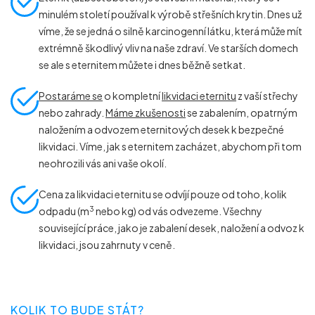
minulém století používal k výrobě střešních krytin. Dnes už
víme, že se jedná o silně karcinogenní látku, která může mít
extrémně škodlivý vliv na naše zdraví. Ve starších domech
se ale s eternitem můžete i dnes běžně setkat.
Postaráme se
o kompletní
likvidaci eternitu
z vaší střechy
nebo zahrady.
Máme zkušenosti
se zabalením, opatrným
naložením a odvozem eternitových desek k bezpečné
likvidaci. Víme, jak s eternitem zacházet, abychom při tom
neohrozili vás ani vaše okolí.
Cena za likvidaci eternitu se odvíjí pouze od toho, kolik
3
odpadu (m
nebo kg) od vás odvezeme. Všechny
související práce, jako je zabalení desek, naložení a odvoz k
likvidaci, jsou zahrnuty v ceně.
KOLIK TO BUDE STÁT?