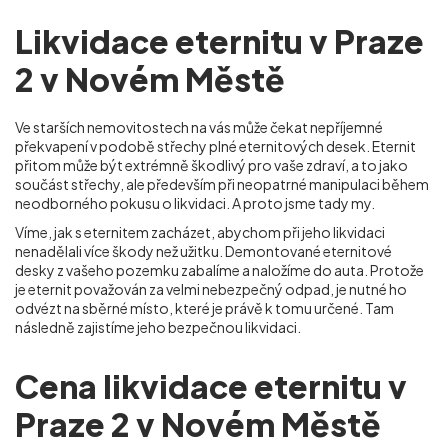
Likvidace eternitu v Praze
2 v Novém Městě
Ve starších nemovitostech na vás může čekat nepříjemné
překvapení v podobě střechy plné eternitových desek. Eternit
přitom může být extrémně škodlivý pro vaše zdraví, a to jako
součást střechy, ale především při neopatrné manipulaci během
neodborného pokusu o likvidaci. A proto jsme tady my.
Víme, jak s eternitem zacházet, abychom při jeho likvidaci
nenadělali více škody než užitku. Demontované eternitové
desky z vašeho pozemku zabalíme a naložíme do auta. Protože
je eternit považován za velmi nebezpečný odpad, je nutné ho
odvézt na sběrné místo, které je právě k tomu určené. Tam
následně zajistíme jeho bezpečnou likvidaci.
Cena likvidace eternitu v
Praze 2 v Novém Městě