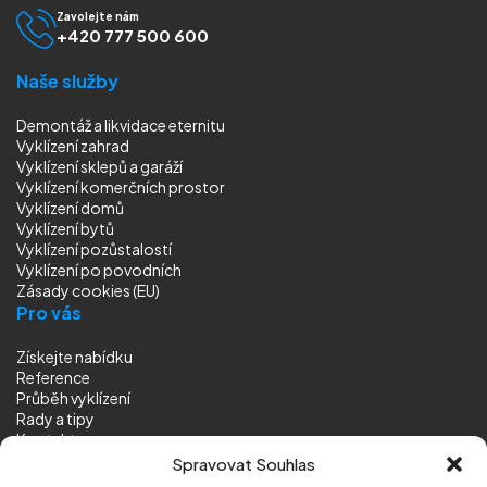
Zavolejte nám
+420 777 500 600
Naše služby
Demontáž a likvidace eternitu
Vyklízení zahrad
Vyklízení sklepů a garáží
Vyklízení komerčních prostor
Vyklízení domů
Vyklízení bytů
Vyklízení pozůstalostí
Vyklízení
po povodních
Zásady cookies (EU)
Pro vás
Získejte nabídku
Reference
Průběh vyklízení
Rady a tipy
Kontakt
Sledujte nás
Spravovat Souhlas