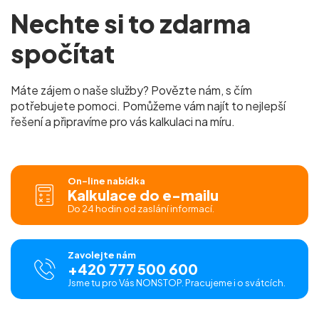
Nechte si to zdarma
spočítat
Máte zájem o naše služby? Povězte nám, s čím
potřebujete pomoci. Pomůžeme vám najít to nejlepší
řešení a připravíme pro vás kalkulaci na míru.
On-line nabídka
Kalkulace do e-mailu
Do 24 hodin od zaslání informací.
Zavolejte nám
+420 777 500 600
Jsme tu pro Vás NONSTOP. Pracujeme i o svátcích.