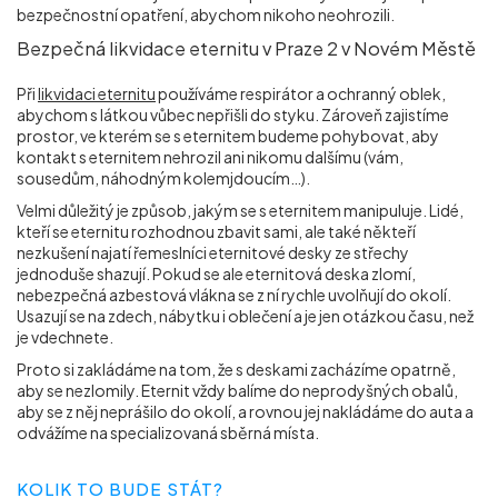
bezpečnostní opatření, abychom nikoho neohrozili.
Bezpečná likvidace eternitu v Praze 2 v Novém Městě
Při
likvidaci eternitu
používáme respirátor a ochranný oblek,
abychom s látkou vůbec nepřišli do styku. Zároveň zajistíme
prostor, ve kterém se s eternitem budeme pohybovat, aby
kontakt s eternitem nehrozil ani nikomu dalšímu (vám,
sousedům, náhodným kolemjdoucím…).
Velmi důležitý je způsob, jakým se s eternitem manipuluje. Lidé,
kteří se eternitu rozhodnou zbavit sami, ale také někteří
nezkušení najatí řemeslníci eternitové desky ze střechy
jednoduše shazují. Pokud se ale eternitová deska zlomí,
nebezpečná azbestová vlákna se z ní rychle uvolňují do okolí.
Usazují se na zdech, nábytku i oblečení a je jen otázkou času, než
je vdechnete.
Proto si zakládáme na tom, že s deskami zacházíme opatrně,
aby se nezlomily. Eternit vždy balíme do neprodyšných obalů,
aby se z něj neprášilo do okolí, a rovnou jej nakládáme do auta a
odvážíme na specializovaná sběrná místa.
KOLIK TO BUDE STÁT?