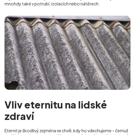
mnohdy také v potrubí, izolacích nebo nátěrech.
Vliv eternitu na lidské
zdraví
Eternit je škodlivý zejména ve chvíli, kdy ho vdechujeme – čemuž