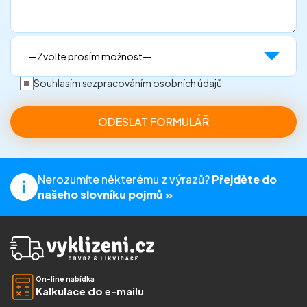
Souhlasím se
zpracováním osobních údajů
Nerozumíte některému z výrazů?
Přejděte do
našeho slovníku pojmů »
On-line nabídka
Kalkulace do e-mailu