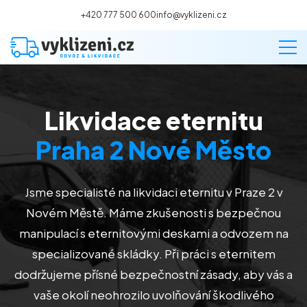
+420 777 500 600
info@vyklizeni.cz
Likvidace eternitu
Vyklízení
Praha 2 Nové Město
Stěhování
Jsme specialisté na likvidaci eternitu v Praze 2 v
Malování
Novém Městě. Máme zkušenosti s bezpečnou
manipulací s eternitovými deskami a odvozem na
Deratizace a dezinsekce
specializované skládky. Při práci s eternitem
dodržujeme přísné bezpečnostní zásady, aby vás a
Úklid
vaše okolí neohrozilo uvolňování škodlivého