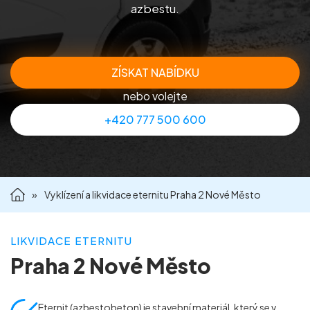
azbestu.
Příprava nemovitostí na prodej
Reference
ZÍSKAT NABÍDKU
nebo volejte
Kontakt
+420 777 500 600
»
Vyklízení a likvidace eternitu Praha 2 Nové Město
LIKVIDACE ETERNITU
Praha 2 Nové Město
Eternit (azbestobeton) je stavební materiál, který se v