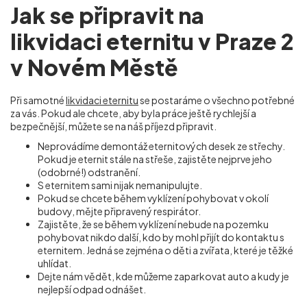
Jak se připravit na
likvidaci eternitu v Praze 2
v Novém Městě
Při samotné
likvidaci eternitu
se postaráme o všechno potřebné
za vás. Pokud ale chcete, aby byla práce ještě rychlejší a
bezpečnější, můžete se na náš příjezd připravit.
Neprovádíme demontáž eternitových desek ze střechy.
Pokud je eternit stále na střeše, zajistěte nejprve jeho
(odobrné!) odstranění.
S eternitem sami nijak nemanipulujte.
Pokud se chcete během vyklízení pohybovat v okolí
budovy, mějte připravený respirátor.
Zajistěte, že se během vyklízení nebude na pozemku
pohybovat nikdo další, kdo by mohl přijít do kontaktu s
eternitem. Jedná se zejména o děti a zvířata, které je těžké
uhlídat.
Dejte nám vědět, kde můžeme zaparkovat auto a kudy je
nejlepší odpad odnášet.