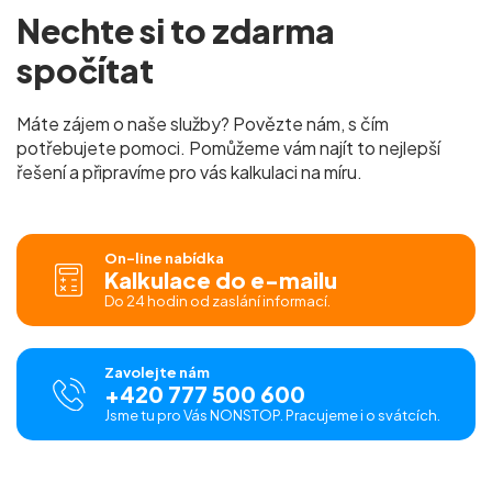
Nechte si to
zdarma
spočítat
Máte zájem o naše služby? Povězte nám, s čím
potřebujete pomoci. Pomůžeme vám najít to nejlepší
řešení a připravíme pro vás
kalkulaci na míru.
On-line nabídka
Kalkulace do e-mailu
Do 24 hodin od zaslání informací.
Zavolejte nám
+420 777 500 600
Jsme tu pro Vás NONSTOP. Pracujeme i o svátcích.