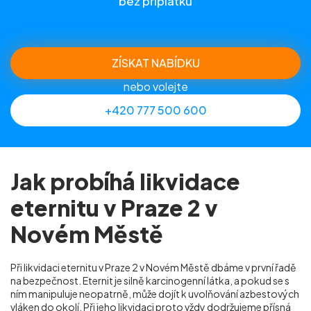
bez příplatků
ZÍSKAT NABÍDKU
nebo volejte
+420 777 500 600
Jak probíhá likvidace
eternitu v Praze 2 v
Novém Městě
Při likvidaci eternitu v Praze 2 v Novém Městě dbáme v první řadě
na bezpečnost. Eternit je silně karcinogenní látka, a pokud se s
ním manipuluje neopatrně, může dojít k uvolňování azbestových
vláken do okolí. Při jeho likvidaci proto vždy dodržujeme přísná