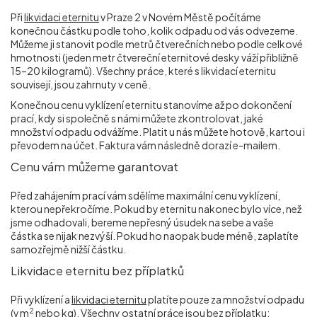
Při
likvidaci eternitu
v Praze 2 v Novém Městě počítáme
konečnou částku podle toho, kolik odpadu od vás odvezeme.
Můžeme ji stanovit podle metrů čtverečních nebo podle celkové
hmotnosti (jeden metr čtvereční eternitové desky váží přibližně
15–20 kilogramů). Všechny práce, které s likvidací eternitu
souvisejí, jsou zahrnuty v ceně.
Konečnou cenu vyklízení eternitu stanovíme až po dokončení
prací, kdy si společně s námi můžete zkontrolovat, jaké
množství odpadu odvážíme. Platit u nás můžete hotově, kartou i
převodem na účet. Faktura vám následně dorazí e-mailem.
Cenu vám můžeme garantovat
Před zahájením prací vám sdělíme maximální cenu vyklízení,
kterou nepřekročíme. Pokud by eternitu nakonec bylo více, než
jsme odhadovali, bereme nepřesný úsudek na sebe a vaše
částka se nijak nezvýší. Pokud ho naopak bude méně, zaplatíte
samozřejmě nižší částku.
Likvidace eternitu bez příplatků
Při vyklízení a
likvidaci eternitu
platíte pouze za množství odpadu
2
(v m
nebo kg). Všechny ostatní práce jsou bez příplatku: