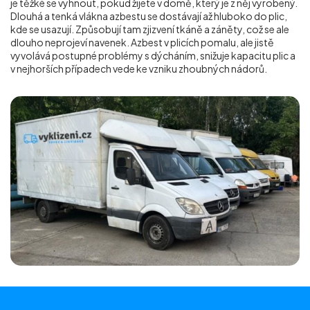
je těžké se vyhnout, pokud žijete v domě, který je z něj vyrobený.
Dlouhá a tenká vlákna azbestu se dostávají až hluboko do plic,
kde se usazují. Způsobují tam zjizvení tkáně a záněty, což se ale
dlouho neprojeví navenek. Azbest v plicích pomalu, ale jistě
vyvolává postupné problémy s dýcháním, snižuje kapacitu plic a
v nejhorších případech vede ke vzniku zhoubných nádorů.