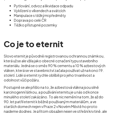
Pytlování, odvoz a likvidace odpadu
Vyklízení o víkendech a svátcích
Manipulace s těžkými předměty
Doprava po celé ČR
Těžko přístupné pozemky
Co je to eternit
Slovo eternit je původně registrovanou ochrannou známkou,
která už se ale vžila jako obecné označení typu stavebního
materiálu. Jedná se o směs 90 % cementu a 10 % azbestových
vláken, která se ve stavebnictví začala používat už na konci 19.
století. Lidé si eternit rychle oblíbili pro jeho trvanlivost a
odolnost vůči požáru.
Postupně se ale přišlo na to, že azbestová vlákna jsou silně
karcinogenní látkou, a používání eternitu je u nás od konce
minulého století zakázáno. To ale nic nemění na tom, že až do
90. let patřil eternit k běžně používaným materiálům, a ve
starších domech nejen v Praze 2 v Novém Městě ho proto
najdeme dodnes. Je přitom obsažen nejen ve střešní krytině, ale