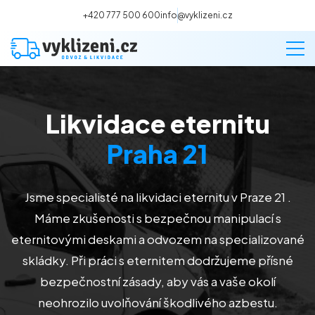
+420 777 500 600
info@vyklizeni.cz
Likvidace eternitu
Vyklízení
Praha 21
Stěhování
Jsme specialisté na likvidaci eternitu v Praze 21 .
Malování
Máme zkušenosti s bezpečnou manipulací s
eternitovými deskami a odvozem na specializované
Deratizace a dezinsekce
skládky. Při práci s eternitem dodržujeme přísné
bezpečnostní zásady, aby vás a vaše okolí
Úklid
neohrozilo uvolňování škodlivého azbestu.