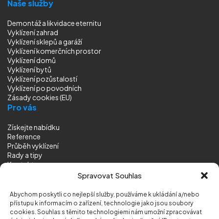
Naše služby
Demontáž a likvidace eternitu
Vyklízení zahrad
Vyklízení sklepů a garáží
Vyklízení komerčních prostor
Vyklízení domů
Vyklízení bytů
Vyklízení pozůstalostí
Vyklízení
po povodních
Zásady cookies (EU)
Pro vás
Získejte nabídku
Reference
Průběh vyklízení
Rady a tipy
Kontakt
Sledujte nás
Spravovat Souhlas
Abychom poskytli co nejlepší služby, používáme k ukládání a/nebo
přístupu k informacím o zařízení, technologie jako jsou soubory
cookies. Souhlas s těmito technologiemi nám umožní zpracovávat