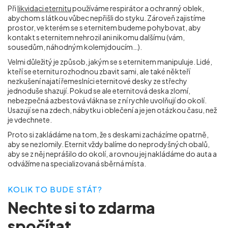
Při
likvidaci eternitu
používáme respirátor a ochranný oblek,
abychom s látkou vůbec nepřišli do styku. Zároveň zajistíme
prostor, ve kterém se s eternitem budeme pohybovat, aby
kontakt s eternitem nehrozil ani nikomu dalšímu (vám,
sousedům, náhodným kolemjdoucím…).
Velmi důležitý je způsob, jakým se s eternitem manipuluje. Lidé,
kteří se eternitu rozhodnou zbavit sami, ale také někteří
nezkušení najatí řemeslníci eternitové desky ze střechy
jednoduše shazují. Pokud se ale eternitová deska zlomí,
nebezpečná azbestová vlákna se z ní rychle uvolňují do okolí.
Usazují se na zdech, nábytku i oblečení a je jen otázkou času, než
je vdechnete.
Proto si zakládáme na tom, že s deskami zacházíme opatrně,
aby se nezlomily. Eternit vždy balíme do neprodyšných obalů,
aby se z něj neprášilo do okolí, a rovnou jej nakládáme do auta a
odvážíme na specializovaná sběrná místa.
KOLIK TO BUDE STÁT?
Nechte si to
zdarma
spočítat