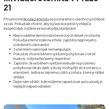
21
Při samotné
likvidaci eternitu
se postaráme o všechno potřebné
za vás. Pokud ale chcete, aby byla práce ještě rychlejší a
bezpečnější, můžete se na náš příjezd připravit.
Neprovádíme demontáž eternitových desek ze střechy.
Pokud je eternit stále na střeše, zajistěte nejprve jeho
(odobrné!) odstranění.
S eternitem sami nijak nemanipulujte.
Pokud se chcete během vyklízení pohybovat v okolí
budovy, mějte připravený respirátor.
Zajistěte, že se během vyklízení nebude na pozemku
pohybovat nikdo další, kdo by mohl přijít do kontaktu s
eternitem. Jedná se zejména o děti a zvířata, které je těžké
uhlídat.
Dejte nám vědět, kde můžeme zaparkovat auto a kudy je
nejlepší odpad odnášet.