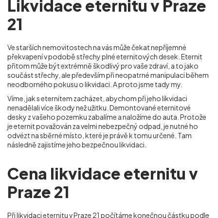
Likvidace eternitu v Praze
21
Ve starších nemovitostech na vás může čekat nepříjemné
překvapení v podobě střechy plné eternitových desek. Eternit
přitom může být extrémně škodlivý pro vaše zdraví, a to jako
součást střechy, ale především při neopatrné manipulaci během
neodborného pokusu o likvidaci. A proto jsme tady my.
Víme, jak s eternitem zacházet, abychom při jeho likvidaci
nenadělali více škody než užitku. Demontované eternitové
desky z vašeho pozemku zabalíme a naložíme do auta. Protože
je eternit považován za velmi nebezpečný odpad, je nutné ho
odvézt na sběrné místo, které je právě k tomu určené. Tam
následně zajistíme jeho bezpečnou likvidaci.
Cena likvidace eternitu v
Praze 21
Při
likvidaci eternitu
v Praze 21 počítáme konečnou částku podle