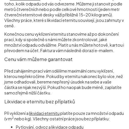
toho, kolik odpadu od vás odvezeme. Můžeme ji stanovit podle
metrů čtverečních nebo podle celkové hmotnosti (jeden metr
čtvereční eternitové desky váží přibližně 15–20 kilogramů).
Všechny práce, které s likvidací eternitu souvisejí, jsou zahrnuty v
ceně.
Konečnou cenu vyklízení eternitu stanovíme až po dokončení
prací, kdy si společně s námi můžete zkontrolovat, jaké
množství odpadu odvážíme. Platit u nás můžete hotově, kartou i
převodem na účet. Faktura vám následně dorazí e-mailem.
Cenu vám můžeme garantovat
Před zahájením prací vám sdělíme maximální cenu vyklízení,
kterou nepřekročíme. Pokud by eternitu nakonec bylo více, než
jsme odhadovali, bereme nepřesný úsudek na sebe a vaše
částka se nijak nezvýší. Pokud ho naopak bude méně, zaplatíte
samozřejmě nižší částku.
Likvidace eternitu bez příplatků
Při vyklízení a
likvidaci eternitu
platíte pouze za množství odpadu
2
(v m
nebo kg). Všechny ostatní práce jsou bez příplatku:
Pytlování, odvoz a likvidace odpadu