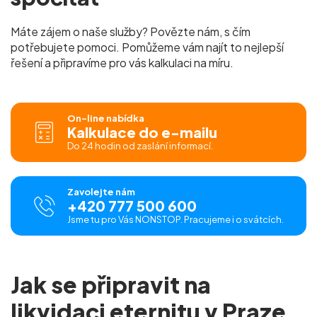
Máte zájem o naše služby? Povězte nám, s čím
potřebujete pomoci. Pomůžeme vám najít to nejlepší
řešení a připravíme pro vás
kalkulaci na míru.
On-line nabídka
Kalkulace do e-mailu
Do 24 hodin od zaslání informací.
Zavolejte nám
+420 777 500 600
Jsme tu pro Vás NONSTOP. Pracujeme i o svátcích.
Jak se připravit na
likvidaci eternitu v Praze