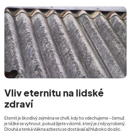
Vliv eternitu na lidské
zdraví
Eternit je škodlivý zejména ve chvíli, kdy ho vdechujeme – čemuž
je těžké se vyhnout, pokud žijete v domě, který je z něj vyrobený.
Dlouhá a tenká vlákna azbestu se dostávají až hluboko do plic,