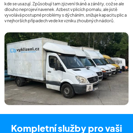
kde se usazují. Způsobují tam zjizvení tkáně a záněty, což se ale
dlouho neprojeví navenek. Azbest v plicích pomalu, ale jistě
vyvolává postupné problémy s dýcháním, snižuje kapacitu plic a
v nejhorších případech vede ke vzniku zhoubných nádorů.
Kompletní služby
pro vaši