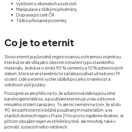
Vyklízení o víkendech a svátcích
Manipulace s těžkými předměty
Doprava po celé ČR
Těžko přístupné pozemky
Co je to eternit
Slovo eternit je původně registrovanou ochrannou známkou,
která už se ale vžila jako obecné označení typu stavebního
materiálu. Jedná se o směs 90 % cementu a 10 % azbestových
vláken, která se ve stavebnictví začala používat už na konci 19.
století. Lidé si eternit rychle oblíbili pro jeho trvanlivost a
odolnost vůči požáru.
Postupně se ale přišlo na to, že azbestová vlákna jsou silně
karcinogenní látkou, a používání eternitu je u nás od konce
minulého století zakázáno. To ale nic nemění na tom, že až do
90. let patřil eternit k běžně používaným materiálům, a ve
starších domech nejen v Praze 21 ho proto najdeme dodnes. Je
přitom obsažen nejen ve střešní krytině, ale mnohdy také v
potrubí, izolacích nebo nátěrech.