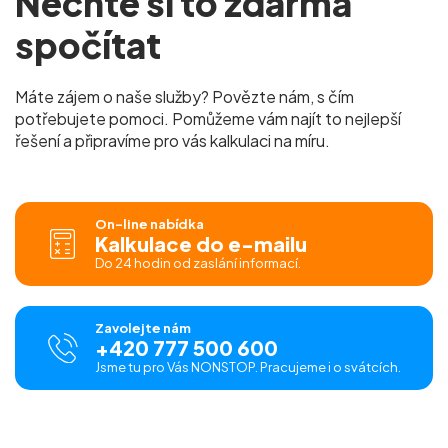
Nechte si to zdarma
spočítat
Máte zájem o naše služby? Povězte nám, s čím
potřebujete pomoci. Pomůžeme vám najít to nejlepší
řešení a připravíme pro vás kalkulaci na míru.
On-line nabídka
Kalkulace do e-mailu
Do 24 hodin od zaslání informací.
Zavolejte nám
+420 777 500 600
Jsme tu pro Vás NONSTOP. Pracujeme i o svátcích.