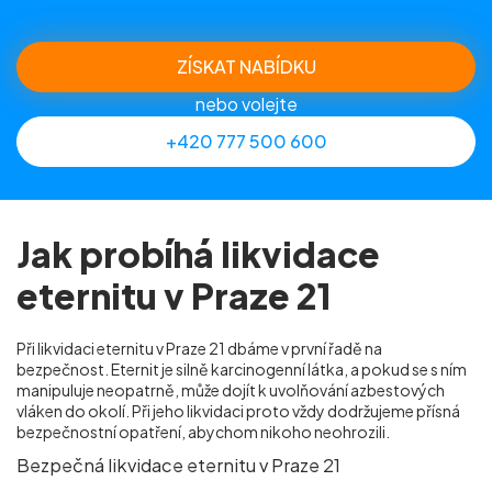
ZÍSKAT NABÍDKU
nebo volejte
+420 777 500 600
Jak probíhá likvidace
eternitu v Praze 21
Při likvidaci eternitu v Praze 21 dbáme v první řadě na
bezpečnost. Eternit je silně karcinogenní látka, a pokud se s ním
manipuluje neopatrně, může dojít k uvolňování azbestových
vláken do okolí. Při jeho likvidaci proto vždy dodržujeme přísná
bezpečnostní opatření, abychom nikoho neohrozili.
Bezpečná likvidace eternitu v Praze 21