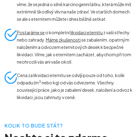
víme, že se jedná o silně karcinogenní látku, která může mít
extrémně škodlivý vliv na naše zdraví. Ve starších domech
se ale s eternitem můžete i dnes běžně setkat.
Postaráme se
o kompletní
likvidaci eternitu
z vaší střechy
nebo zahrady.
Máme zkušenosti
se zabalením, opatrným
naložením a odvozem eternitových desek k bezpečné
likvidaci. Víme, jak s eternitem zacházet, abychom při tom
neohrozili vás ani vaše okolí.
Cena za likvidaci eternitu se odvíjí pouze od toho, kolik
3
odpadu (m
nebo kg) od vás odvezeme. Všechny
související práce, jako je zabalení desek, naložení a odvoz k
likvidaci, jsou zahrnuty v ceně.
KOLIK TO BUDE STÁT?