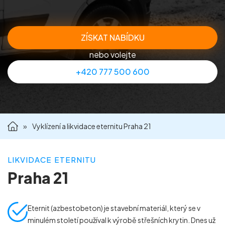
Příprava nemovitostí na prodej
ZÍSKAT NABÍDKU
Reference
nebo volejte
+420 777 500 600
Kontakt
»
Vyklízení a likvidace eternitu Praha 21
LIKVIDACE ETERNITU
Praha 21
Eternit (azbestobeton) je stavební materiál, který se v
minulém století používal k výrobě střešních krytin. Dnes už