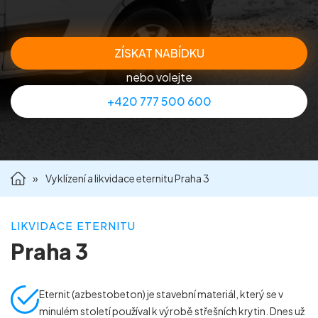
Příprava nemovitostí na prodej
ZÍSKAT NABÍDKU
Reference
nebo volejte
+420 777 500 600
Kontakt
»
Vyklízení a likvidace eternitu Praha 3
LIKVIDACE ETERNITU
Praha 3
Eternit (azbestobeton) je stavební materiál, který se v
minulém století používal k výrobě střešních krytin. Dnes už