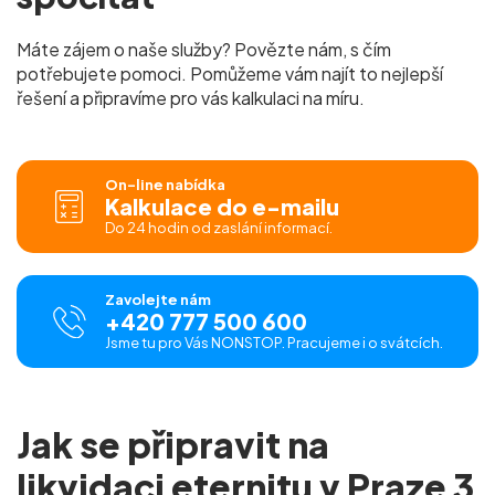
Máte zájem o naše služby? Povězte nám, s čím
potřebujete pomoci. Pomůžeme vám najít to nejlepší
řešení a připravíme pro vás
kalkulaci na míru.
On-line nabídka
Kalkulace do e-mailu
Do 24 hodin od zaslání informací.
Zavolejte nám
+420 777 500 600
Jsme tu pro Vás NONSTOP. Pracujeme i o svátcích.
Jak se připravit na
likvidaci eternitu v Praze 3