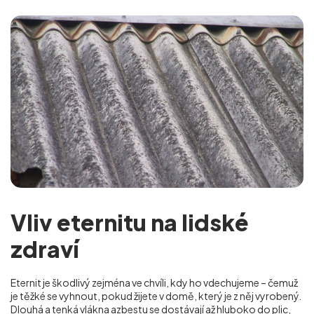
Vliv eternitu na lidské
zdraví
Eternit je škodlivý zejména ve chvíli, kdy ho vdechujeme – čemuž
je těžké se vyhnout, pokud žijete v domě, který je z něj vyrobený.
Dlouhá a tenká vlákna azbestu se dostávají až hluboko do plic,