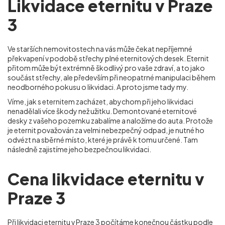
Likvidace eternitu v Praze
3
Ve starších nemovitostech na vás může čekat nepříjemné
překvapení v podobě střechy plné eternitových desek. Eternit
přitom může být extrémně škodlivý pro vaše zdraví, a to jako
součást střechy, ale především při neopatrné manipulaci během
neodborného pokusu o likvidaci. A proto jsme tady my.
Víme, jak s eternitem zacházet, abychom při jeho likvidaci
nenadělali více škody než užitku. Demontované eternitové
desky z vašeho pozemku zabalíme a naložíme do auta. Protože
je eternit považován za velmi nebezpečný odpad, je nutné ho
odvézt na sběrné místo, které je právě k tomu určené. Tam
následně zajistíme jeho bezpečnou likvidaci.
Cena likvidace eternitu v
Praze 3
Při
likvidaci eternitu
v Praze 3 počítáme konečnou částku podle