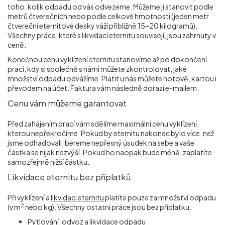
toho, kolik odpadu od vás odvezeme. Můžeme ji stanovit podle
metrů čtverečních nebo podle celkové hmotnosti (jeden metr
čtvereční eternitové desky váží přibližně 15–20 kilogramů).
Všechny práce, které s likvidací eternitu souvisejí, jsou zahrnuty v
ceně.
Konečnou cenu vyklízení eternitu stanovíme až po dokončení
prací, kdy si společně s námi můžete zkontrolovat, jaké
množství odpadu odvážíme. Platit u nás můžete hotově, kartou i
převodem na účet. Faktura vám následně dorazí e-mailem.
Cenu vám můžeme garantovat
Před zahájením prací vám sdělíme maximální cenu vyklízení,
kterou nepřekročíme. Pokud by eternitu nakonec bylo více, než
jsme odhadovali, bereme nepřesný úsudek na sebe a vaše
částka se nijak nezvýší. Pokud ho naopak bude méně, zaplatíte
samozřejmě nižší částku.
Likvidace eternitu bez příplatků
Při vyklízení a
likvidaci eternitu
platíte pouze za množství odpadu
2
(v m
nebo kg). Všechny ostatní práce jsou bez příplatku:
Pytlování, odvoz a likvidace odpadu