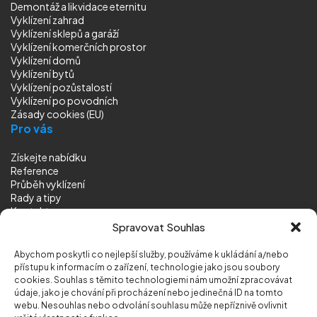
Demontáž a likvidace eternitu
Vyklízení zahrad
Vyklízení sklepů a garáží
Vyklízení komerčních prostor
Vyklízení domů
Vyklízení bytů
Vyklízení pozůstalostí
Vyklízení
po povodních
Zásady cookies (EU)
Pro vás
Získejte nabídku
Reference
Průběh vyklízení
Rady a tipy
Kontakt
Sledujte nás
Spravovat Souhlas
Abychom poskytli co nejlepší služby, používáme k ukládání a/nebo
přístupu k informacím o zařízení, technologie jako jsou soubory
cookies. Souhlas s těmito technologiemi nám umožní zpracovávat
údaje, jako je chování při procházení nebo jedinečná ID na tomto
webu. Nesouhlas nebo odvolání souhlasu může nepříznivě ovlivnit
© 2026 Vyklizeni.cz (
mapa stránek
)