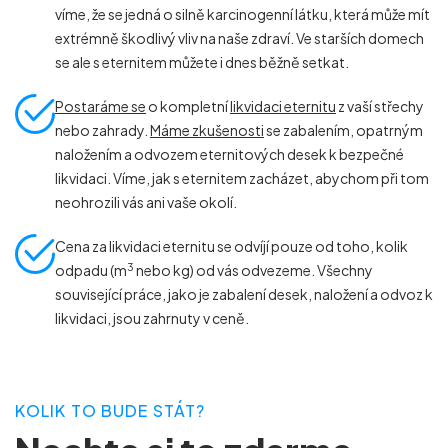
víme, že se jedná o silně karcinogenní látku, která může mít
extrémně škodlivý vliv na naše zdraví. Ve starších domech
se ale s eternitem můžete i dnes běžně setkat.
Postaráme se
o kompletní
likvidaci eternitu
z vaší střechy
nebo zahrady.
Máme zkušenosti
se zabalením, opatrným
naložením a odvozem eternitových desek k bezpečné
likvidaci. Víme, jak s eternitem zacházet, abychom při tom
neohrozili vás ani vaše okolí.
Cena za likvidaci eternitu se odvíjí pouze od toho, kolik
3
odpadu (m
nebo kg) od vás odvezeme. Všechny
související práce, jako je zabalení desek, naložení a odvoz k
likvidaci, jsou zahrnuty v ceně.
KOLIK TO BUDE STÁT?