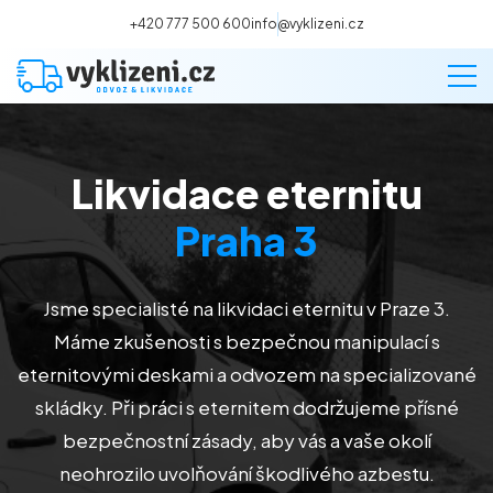
+420 777 500 600
info@vyklizeni.cz
Likvidace eternitu
Vyklízení
Praha 3
Stěhování
Jsme specialisté na likvidaci eternitu v Praze 3.
Malování
Máme zkušenosti s bezpečnou manipulací s
eternitovými deskami a odvozem na specializované
Deratizace a dezinsekce
skládky. Při práci s eternitem dodržujeme přísné
bezpečnostní zásady, aby vás a vaše okolí
Úklid
neohrozilo uvolňování škodlivého azbestu.