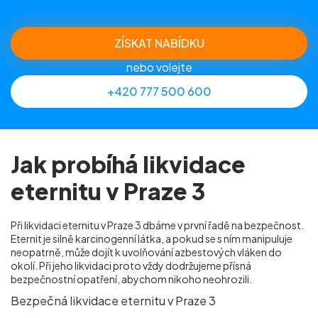
ZÍSKAT NABÍDKU
nebo volejte
+420 777 500 600
Jak probíhá likvidace
eternitu v Praze 3
Při likvidaci eternitu v Praze 3 dbáme v první řadě na bezpečnost.
Eternit je silně karcinogenní látka, a pokud se s ním manipuluje
neopatrně, může dojít k uvolňování azbestových vláken do
okolí. Při jeho likvidaci proto vždy dodržujeme přísná
bezpečnostní opatření, abychom nikoho neohrozili.
Bezpečná likvidace eternitu v Praze 3