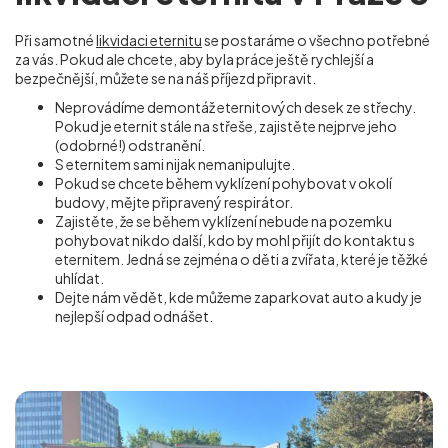
Při samotné
likvidaci eternitu
se postaráme o všechno potřebné
za vás. Pokud ale chcete, aby byla práce ještě rychlejší a
bezpečnější, můžete se na náš příjezd připravit.
Neprovádíme demontáž eternitových desek ze střechy.
Pokud je eternit stále na střeše, zajistěte nejprve jeho
(odobrné!) odstranění.
S eternitem sami nijak nemanipulujte.
Pokud se chcete během vyklízení pohybovat v okolí
budovy, mějte připravený respirátor.
Zajistěte, že se během vyklízení nebude na pozemku
pohybovat nikdo další, kdo by mohl přijít do kontaktu s
eternitem. Jedná se zejména o děti a zvířata, které je těžké
uhlídat.
Dejte nám vědět, kde můžeme zaparkovat auto a kudy je
nejlepší odpad odnášet.