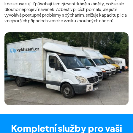
kde se usazují. Způsobují tam zjizvení tkáně a záněty, což se ale
dlouho neprojeví navenek. Azbest v plicích pomalu, ale jistě
vyvolává postupné problémy s dýcháním, snižuje kapacitu plic a
v nejhorších případech vede ke vzniku zhoubných nádorů.
Kompletní služby
pro vaši