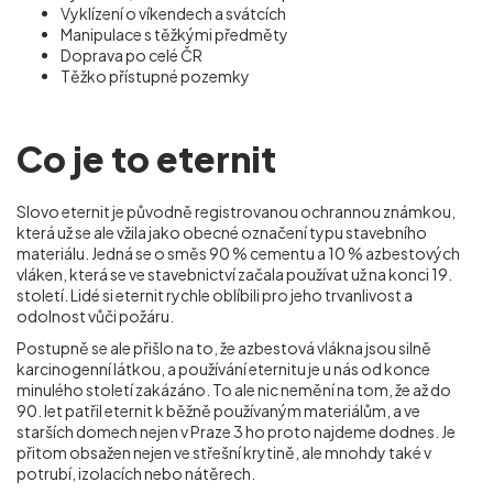
Vyklízení o víkendech a svátcích
Manipulace s těžkými předměty
Doprava po celé ČR
Těžko přístupné pozemky
Co je to eternit
Slovo eternit je původně registrovanou ochrannou známkou,
která už se ale vžila jako obecné označení typu stavebního
materiálu. Jedná se o směs 90 % cementu a 10 % azbestových
vláken, která se ve stavebnictví začala používat už na konci 19.
století. Lidé si eternit rychle oblíbili pro jeho trvanlivost a
odolnost vůči požáru.
Postupně se ale přišlo na to, že azbestová vlákna jsou silně
karcinogenní látkou, a používání eternitu je u nás od konce
minulého století zakázáno. To ale nic nemění na tom, že až do
90. let patřil eternit k běžně používaným materiálům, a ve
starších domech nejen v Praze 3 ho proto najdeme dodnes. Je
přitom obsažen nejen ve střešní krytině, ale mnohdy také v
potrubí, izolacích nebo nátěrech.