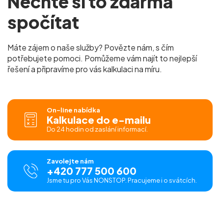
Nechte si to zdarma
spočítat
Máte zájem o naše služby? Povězte nám, s čím
potřebujete pomoci. Pomůžeme vám najít to nejlepší
řešení a připravíme pro vás kalkulaci na míru.
On-line nabídka
Kalkulace do e-mailu
Do 24 hodin od zaslání informací.
Zavolejte nám
+420 777 500 600
Jsme tu pro Vás NONSTOP. Pracujeme i o svátcích.