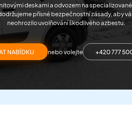
rnitovými deskami a odvozem na specializované s
dodržujeme přísné bezpečnostní zásady, aby vás
neohrozilo uvolňování škodlivého azbestu.
AT NABÍDKU
nebo volejte
+420 777 50