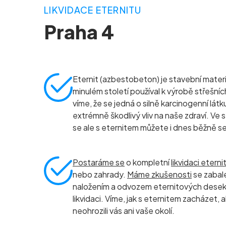
LIKVIDACE ETERNITU
Praha 4
Eternit (azbestobeton) je stavební materiá
minulém století používal k výrobě střešníc
víme, že se jedná o silně karcinogenní látk
extrémně škodlivý vliv na naše zdraví. Ve
se ale s eternitem můžete i dnes běžně s
Postaráme se
o kompletní
likvidaci eterni
nebo zahrady.
Máme zkušenosti
se zabal
naložením a odvozem eternitových dese
likvidaci. Víme, jak s eternitem zacházet,
neohrozili vás ani vaše okolí.