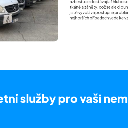
azbestu se dostávají až hluboko 
tkáně a záněty, což se ale dlou
jistě vyvolává postupné problém
nejhorších případech vede ke 
tní služby
pro vaši nem