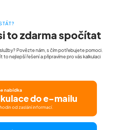
STÁT?
i to zdarma spočítat
služby? Povězte nám, s čím potřebujete pomoci.
to nejlepší řešení a připravíme pro vás kalkulaci
ne nabídka
lkulace do e-mailu
hodin od zaslání informací.