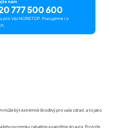
ejte nám
20 777 500 600
u pro Vás NONSTOP. Pracujeme i o
ch.
 může být extrémně škodlivý pro vaše zdraví, a to jako
z vašeho pozemku zabalíme a naložíme do auta. Protože