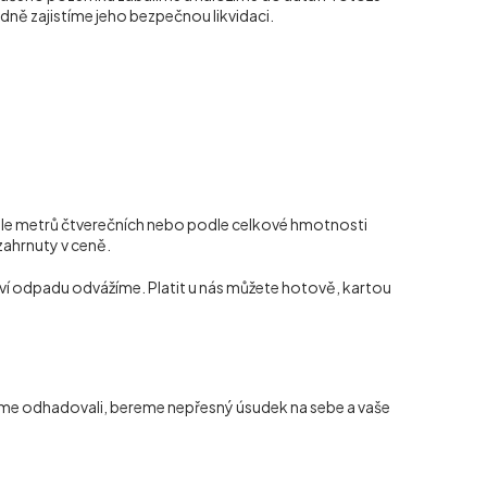
dně zajistíme jeho bezpečnou likvidaci.
le metrů čtverečních nebo podle celkové hmotnosti
 zahrnuty v ceně.
ví odpadu odvážíme. Platit u nás můžete hotově, kartou
jsme odhadovali, bereme nepřesný úsudek na sebe a vaše