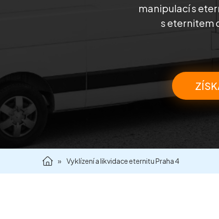
manipulací s ete
s eternitem 
ZÍSK
»
Vyklízení a likvidace eternitu Praha 4