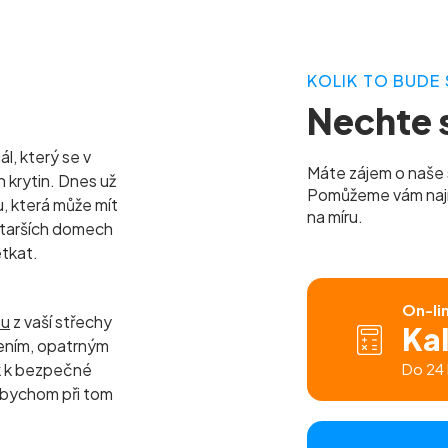
KOLIK TO BUDE 
Nechte s
l, který se v
Máte zájem o naše 
h krytin. Dnes už
Pomůžeme vám najít 
u, která může mít
na míru.
 starších domech
etkat.
On-li
tu
z vaší střechy
Ka
ením, opatrným
k k bezpečné
Do 24 
 abychom při tom