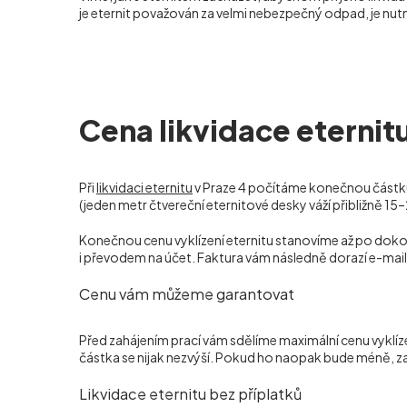
je eternit považován za velmi nebezpečný odpad, je nutn
Cena likvidace eternitu
Při
likvidaci eternitu
v Praze 4 počítáme konečnou částku
(jeden metr čtvereční eternitové desky váží přibližně 15–
Konečnou cenu vyklízení eternitu stanovíme až po dokon
i převodem na účet. Faktura vám následně dorazí e-mai
Cenu vám můžeme garantovat
Před zahájením prací vám sdělíme maximální cenu vyklíz
částka se nijak nezvýší. Pokud ho naopak bude méně, za
Likvidace eternitu bez příplatků