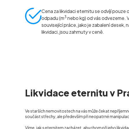
Cena za likvidaci eternitu se odvíjí pouze 
3
odpadu (m
nebo kg) od vás odvezeme. 
související práce, jako je zabalení desek, 
likvidaci, jsou zahrnuty v ceně.
Likvidace eternitu v Pr
Ve starších nemovitostech na vás může čekat nepříjemné
součást střechy, ale především při neopatrné manipula
Víme, jak s eternitem zacházet, abychom při jeho likvi