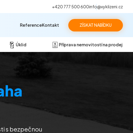
+420 777 500 600
info@vyklizeni.cz
Reference
Kontakt
ZÍSKAT NABÍDKU
Úklid
Příprava nemovitostí na prodej
aha
sti s bezpečnou