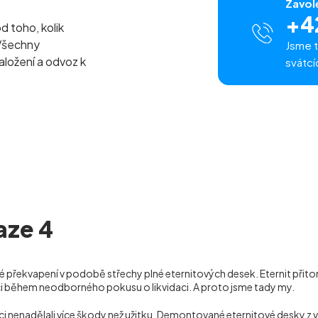
Zavol
+4
od toho, kolik
Všechny
Jsme t
naložení a odvoz k
svátcí
aze 4
 překvapení v podobě střechy plné eternitových desek. Eternit přitom
ci během neodborného pokusu o likvidaci. A proto jsme tady my.
daci nenadělali více škody než užitku. Demontované eternitové desky 