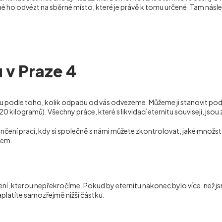
é ho odvézt na sběrné místo, které je právě k tomu určené. Tam násle
 v Praze 4
 podle toho, kolik odpadu od vás odvezeme. Můžeme ji stanovit pod
20 kilogramů). Všechny práce, které s likvidací eternitu souvisejí, jsou
čení prací, kdy si společně s námi můžete zkontrolovat, jaké množst
lem.
ení, kterou nepřekročíme. Pokud by eternitu nakonec bylo více, než 
platíte samozřejmě nižší částku.