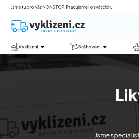
Jsme tu pro Vás NONSTOP. Pracujeme i o svátcích.
Vyklízení
Stěhování
Jak vyklízení probíhá?
Jak
probíhá?
Vyklízení pozůstalostí
Stěhování domácností
Vyklízení domů
Stěhování kanceláří
Li
Vyklízení bytů
Vyklízení po povodních
Vyklízení komerčních prostor
Vyklízení sklepů a garáží
Vyklízení zahrad
Jsme specialis
Likvidace eternitu