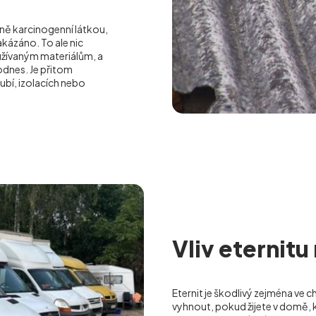
ilně karcinogenní látkou,
akázáno. To ale nic
oužívaným materiálům, a
odnes. Je přitom
ubí, izolacích nebo
Vliv eternitu
Eternit je škodlivý zejména ve c
vyhnout, pokud žijete v domě, k