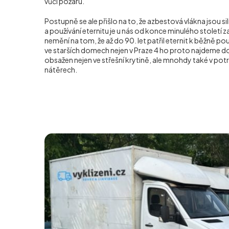
vůči požáru.
Postupně se ale přišlo na to, že azbestová vlákna jsou s
a používání eternitu je u nás od konce minulého století z
nemění na tom, že až do 90. let patřil eternit k běžně p
ve starších domech nejen v Praze 4 ho proto najdeme d
obsažen nejen ve střešní krytině, ale mnohdy také v potr
nátěrech.