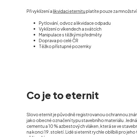
Při vyklízení a
likvidaci eternitu
platíte pouze za množstv
Pytlování, odvoz a likvidace odpadu
Vyklízení o víkendech a svátcích
Manipulace s těžkými předměty
Doprava po celé ČR
Těžko přístupné pozemky
Co je to eternit
Slovo eternit je původně registrovanou ochrannou známk
jako obecné označení typu stavebního materiálu. Jedn
cementu a 10 % azbestových vláken, která se ve stavebni
na konci 19. století. Lidé si eternit rychle oblíbili pro jeh