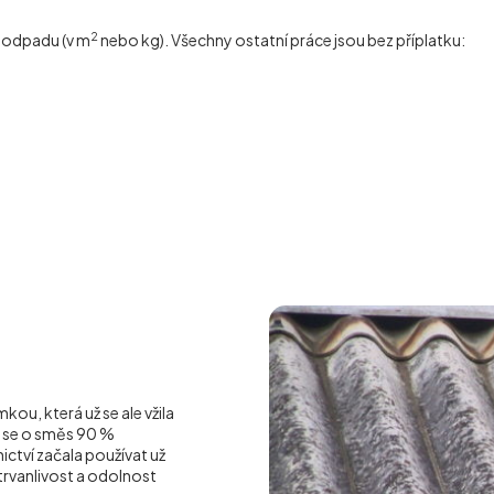
2
í odpadu (v m
nebo kg). Všechny ostatní práce jsou bez příplatku:
ou, která už se ale vžila
á se o směs 90 %
ctví začala používat už
o trvanlivost a odolnost