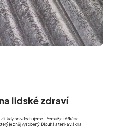
 na lidské zdraví
hvíli, kdy ho vdechujeme – čemuž je těžké se
terý je z něj vyrobený. Dlouhá a tenká vlákna