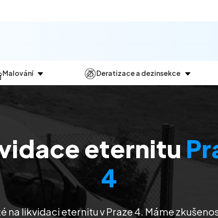
Malování
Deratizace a dezinsekce
Jak
probíhá?
Průběh
a
dezinsekce
Malování bytů
Deratizace
Malování domů
Dezinfekce
kvidace eternitu
Pr
Malování kanceláří
Dezinsekce
Malování komerčních prostor
4
té na likvidaci eternitu v Praze 4. Máme zkušeno