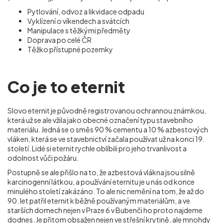
Pytlování, odvoz a likvidace odpadu
Vyklízení o víkendech a svátcích
Manipulace s těžkými předměty
Doprava po celé ČR
Těžko přístupné pozemky
Co je to eternit
Slovo eternit je původně registrovanou ochrannou známkou,
která už se ale vžila jako obecné označení typu stavebního
materiálu. Jedná se o směs 90 % cementu a 10 % azbestových
vláken, která se ve stavebnictví začala používat už na konci 19.
století. Lidé si eternit rychle oblíbili pro jeho trvanlivost a
odolnost vůči požáru.
Postupně se ale přišlo na to, že azbestová vlákna jsou silně
karcinogenní látkou, a používání eternitu je u nás od konce
minulého století zakázáno. To ale nic nemění na tom, že až do
90. let patřil eternit k běžně používaným materiálům, a ve
starších domech nejen v Praze 6 v Bubenči ho proto najdeme
dodnes. Je přitom obsažen nejen ve střešní krytině, ale mnohdy