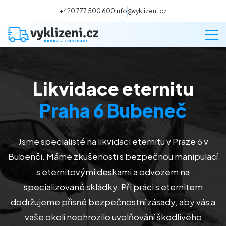
+420 777 500 600
info@vyklizeni.cz
Likvidace eternitu
Vyklízení
Praha 6 Bubeneč
Stěhování
Jsme specialisté na likvidaci eternitu v Praze 6 v
Malování
Bubenči. Máme zkušenosti s bezpečnou manipulací
s eternitovými deskami a odvozem na
Deratizace a dezinsekce
specializované skládky. Při práci s eternitem
dodržujeme přísné bezpečnostní zásady, aby vás a
Úklid
vaše okolí neohrozilo uvolňování škodlivého