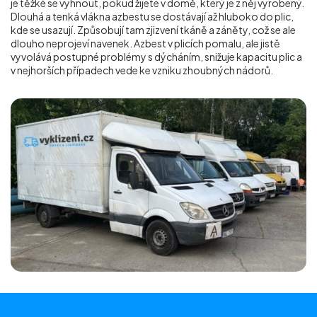
je těžké se vyhnout, pokud žijete v domě, který je z něj vyrobený.
Dlouhá a tenká vlákna azbestu se dostávají až hluboko do plic,
kde se usazují. Způsobují tam zjizvení tkáně a záněty, což se ale
dlouho neprojeví navenek. Azbest v plicích pomalu, ale jistě
vyvolává postupné problémy s dýcháním, snižuje kapacitu plic a
v nejhorších případech vede ke vzniku zhoubných nádorů.