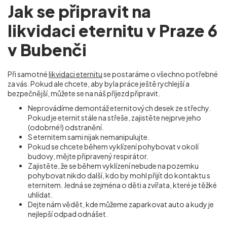
Jak se připravit na
likvidaci eternitu v Praze 6
v Bubenči
Při samotné
likvidaci eternitu
se postaráme o všechno potřebné
za vás. Pokud ale chcete, aby byla práce ještě rychlejší a
bezpečnější, můžete se na náš příjezd připravit.
Neprovádíme demontáž eternitových desek ze střechy.
Pokud je eternit stále na střeše, zajistěte nejprve jeho
(odobrné!) odstranění.
S eternitem sami nijak nemanipulujte.
Pokud se chcete během vyklízení pohybovat v okolí
budovy, mějte připravený respirátor.
Zajistěte, že se během vyklízení nebude na pozemku
pohybovat nikdo další, kdo by mohl přijít do kontaktu s
eternitem. Jedná se zejména o děti a zvířata, které je těžké
uhlídat.
Dejte nám vědět, kde můžeme zaparkovat auto a kudy je
nejlepší odpad odnášet.