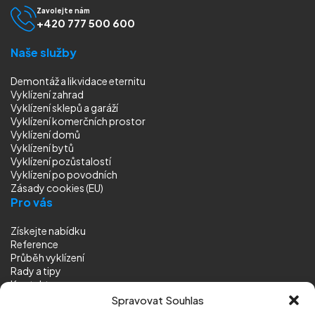
Zavolejte nám
+420 777 500 600
Naše služby
Demontáž a likvidace eternitu
Vyklízení zahrad
Vyklízení sklepů a garáží
Vyklízení komerčních prostor
Vyklízení domů
Vyklízení bytů
Vyklízení pozůstalostí
Vyklízení
po povodních
Zásady cookies (EU)
Pro vás
Získejte nabídku
Reference
Průběh vyklízení
Rady a tipy
Kontakt
Sledujte nás
Spravovat Souhlas