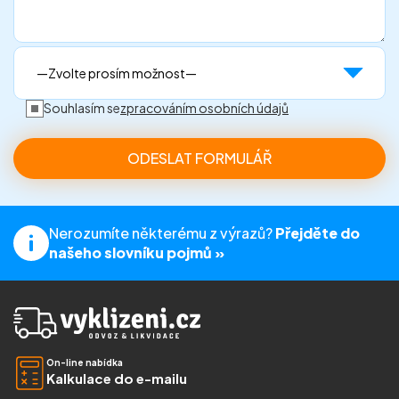
Souhlasím se
zpracováním osobních údajů
Nerozumíte některému z výrazů?
Přejděte do
našeho slovníku pojmů »
On-line nabídka
Kalkulace do e-mailu