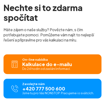
Nechte si to zdarma
spočítat
Máte zájem o naše služby? Povězte nám, s čím
potřebujete pomoci. Pomůžeme vám najít to nejlepší
řešení a připravíme pro vás kalkulaci na míru.
On-line nabídka
Kalkulace do e-mailu
Do 24 hodin od zaslání informací.
Zavolejte nám
+420 777 500 600
Jsme tu pro Vás NONSTOP. Pracujeme i o svátcích.