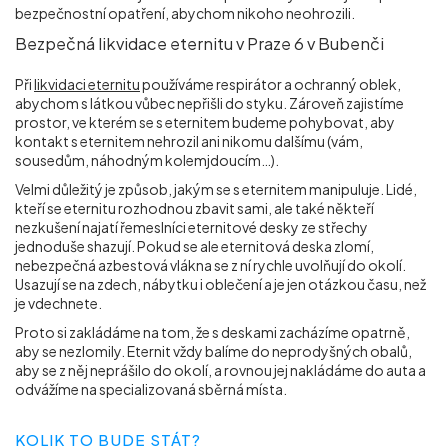
bezpečnostní opatření, abychom nikoho neohrozili.
Bezpečná likvidace eternitu v Praze 6 v Bubenči
Při
likvidaci eternitu
používáme respirátor a ochranný oblek,
abychom s látkou vůbec nepřišli do styku. Zároveň zajistíme
prostor, ve kterém se s eternitem budeme pohybovat, aby
kontakt s eternitem nehrozil ani nikomu dalšímu (vám,
sousedům, náhodným kolemjdoucím…).
Velmi důležitý je způsob, jakým se s eternitem manipuluje. Lidé,
kteří se eternitu rozhodnou zbavit sami, ale také někteří
nezkušení najatí řemeslníci eternitové desky ze střechy
jednoduše shazují. Pokud se ale eternitová deska zlomí,
nebezpečná azbestová vlákna se z ní rychle uvolňují do okolí.
Usazují se na zdech, nábytku i oblečení a je jen otázkou času, než
je vdechnete.
Proto si zakládáme na tom, že s deskami zacházíme opatrně,
aby se nezlomily. Eternit vždy balíme do neprodyšných obalů,
aby se z něj neprášilo do okolí, a rovnou jej nakládáme do auta a
odvážíme na specializovaná sběrná místa.
KOLIK TO BUDE STÁT?