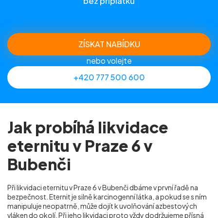
bez příplatků
ZÍSKAT NABÍDKU
nebo volejte
+420 777 500 600
Jak probíhá likvidace
eternitu v Praze 6 v
Bubenči
Při likvidaci eternitu v Praze 6 v Bubenči dbáme v první řadě na
bezpečnost. Eternit je silně karcinogenní látka, a pokud se s ním
manipuluje neopatrně, může dojít k uvolňování azbestových
vláken do okolí. Při jeho likvidaci proto vždy dodržujeme přísná