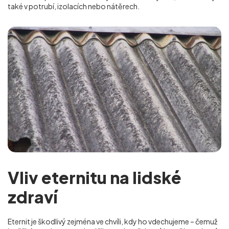
také v potrubí, izolacích nebo nátěrech.
Vliv eternitu na lidské
zdraví
Eternit je škodlivý zejména ve chvíli, kdy ho vdechujeme – čemuž