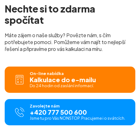
Nechte si to
zdarma
spočítat
Máte zájem o naše služby? Povězte nám, s čím
potřebujete pomoci. Pomůžeme vám najít to nejlepší
řešení a připravíme pro vás
kalkulaci na míru.
On-line nabídka
Kalkulace do e-mailu
Do 24 hodin od zaslání informací.
Zavolejte nám
+420 777 500 600
Jsme tu pro Vás NONSTOP. Pracujeme i o svátcích.