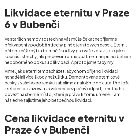
Likvidace eternitu v Praze
6 v Bubenči
Ve starších nemovitostech na vás může čekat nepříjemné
překvapení v podobě střechy plné eternitových desek. Eternit
přitom může být extrémně škodlivý pro vaše zdraví, a to jako
součást střechy, ale především při neopatrné manipulaci během
neodborného pokusu o likvidaci. A proto jsme tady my.
Víme, jak s eternitem zacházet, abychom při jeho likvidaci
nenadělali více škody než užitku. Demontované eternitové
desky z vašeho pozemku zabalíme a naložíme do auta. Protože
je eternit považován za velmi nebezpečný odpad, je nutné ho
odvézt na sběrné místo, které je právě k tomu určené. Tam
následně zajistíme jeho bezpečnou likvidaci.
Cena likvidace eternitu v
Praze 6 v Bubenči