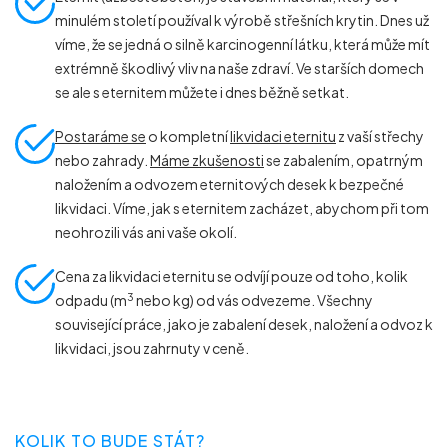
minulém století používal k výrobě střešních krytin. Dnes už
víme, že se jedná o silně karcinogenní látku, která může mít
extrémně škodlivý vliv na naše zdraví. Ve starších domech
se ale s eternitem můžete i dnes běžně setkat.
Postaráme se
o kompletní
likvidaci eternitu
z vaší střechy
nebo zahrady.
Máme zkušenosti
se zabalením, opatrným
naložením a odvozem eternitových desek k bezpečné
likvidaci. Víme, jak s eternitem zacházet, abychom při tom
neohrozili vás ani vaše okolí.
Cena za likvidaci eternitu se odvíjí pouze od toho, kolik
3
odpadu (m
nebo kg) od vás odvezeme. Všechny
související práce, jako je zabalení desek, naložení a odvoz k
likvidaci, jsou zahrnuty v ceně.
KOLIK TO BUDE STÁT?