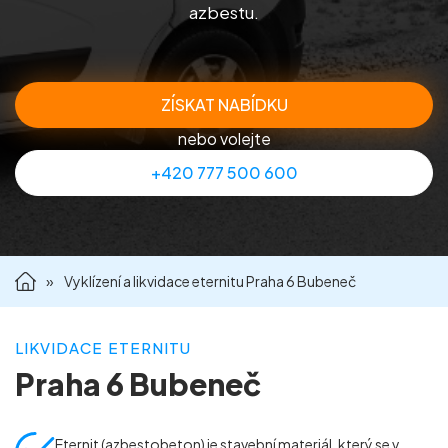
azbestu.
Příprava nemovitostí na prodej
Reference
ZÍSKAT NABÍDKU
nebo volejte
Kontakt
+420 777 500 600
»
Vyklízení a likvidace eternitu Praha 6 Bubeneč
LIKVIDACE ETERNITU
Praha 6 Bubeneč
Eternit (azbestobeton) je stavební materiál, který se v