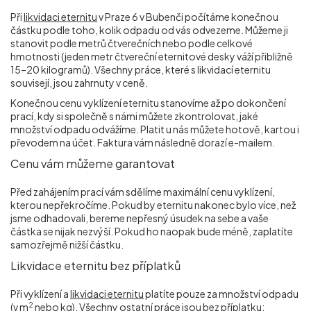
Při
likvidaci eternitu
v Praze 6 v Bubenči počítáme konečnou
částku podle toho, kolik odpadu od vás odvezeme. Můžeme ji
stanovit podle metrů čtverečních nebo podle celkové
hmotnosti (jeden metr čtvereční eternitové desky váží přibližně
15–20 kilogramů). Všechny práce, které s likvidací eternitu
souvisejí, jsou zahrnuty v ceně.
Konečnou cenu vyklízení eternitu stanovíme až po dokončení
prací, kdy si společně s námi můžete zkontrolovat, jaké
množství odpadu odvážíme. Platit u nás můžete hotově, kartou i
převodem na účet. Faktura vám následně dorazí e-mailem.
Cenu vám můžeme garantovat
Před zahájením prací vám sdělíme maximální cenu vyklízení,
kterou nepřekročíme. Pokud by eternitu nakonec bylo více, než
jsme odhadovali, bereme nepřesný úsudek na sebe a vaše
částka se nijak nezvýší. Pokud ho naopak bude méně, zaplatíte
samozřejmě nižší částku.
Likvidace eternitu bez příplatků
Při vyklízení a
likvidaci eternitu
platíte pouze za množství odpadu
2
(v m
nebo kg). Všechny ostatní práce jsou bez příplatku: