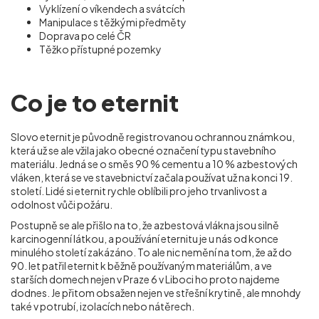
Vyklízení o víkendech a svátcích
Manipulace s těžkými předměty
Doprava po celé ČR
Těžko přístupné pozemky
Co je to eternit
Slovo eternit je původně registrovanou ochrannou známkou,
která už se ale vžila jako obecné označení typu stavebního
materiálu. Jedná se o směs 90 % cementu a 10 % azbestových
vláken, která se ve stavebnictví začala používat už na konci 19.
století. Lidé si eternit rychle oblíbili pro jeho trvanlivost a
odolnost vůči požáru.
Postupně se ale přišlo na to, že azbestová vlákna jsou silně
karcinogenní látkou, a používání eternitu je u nás od konce
minulého století zakázáno. To ale nic nemění na tom, že až do
90. let patřil eternit k běžně používaným materiálům, a ve
starších domech nejen v Praze 6 v Liboci ho proto najdeme
dodnes. Je přitom obsažen nejen ve střešní krytině, ale mnohdy
také v potrubí, izolacích nebo nátěrech.