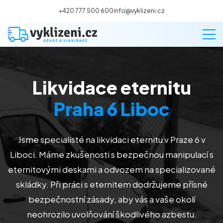
+420 777 500 600
info@vyklizeni.cz
Likvidace eternitu
Vyklízení
Praha 6 Liboc
Stěhování
Jsme specialisté na likvidaci eternitu v Praze 6 v
Malování
Liboci. Máme zkušenosti s bezpečnou manipulací s
eternitovými deskami a odvozem na specializované
Deratizace a dezinsekce
skládky. Při práci s eternitem dodržujeme přísné
bezpečnostní zásady, aby vás a vaše okolí
Úklid
neohrozilo uvolňování škodlivého azbestu.