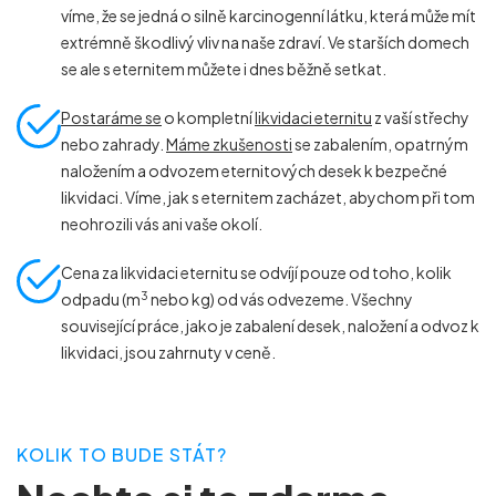
víme, že se jedná o silně karcinogenní látku, která může mít
extrémně škodlivý vliv na naše zdraví. Ve starších domech
se ale s eternitem můžete i dnes běžně setkat.
Postaráme se
o kompletní
likvidaci eternitu
z vaší střechy
nebo zahrady.
Máme zkušenosti
se zabalením, opatrným
naložením a odvozem eternitových desek k bezpečné
likvidaci. Víme, jak s eternitem zacházet, abychom při tom
neohrozili vás ani vaše okolí.
Cena za likvidaci eternitu se odvíjí pouze od toho, kolik
3
odpadu (m
nebo kg) od vás odvezeme. Všechny
související práce, jako je zabalení desek, naložení a odvoz k
likvidaci, jsou zahrnuty v ceně.
KOLIK TO BUDE STÁT?