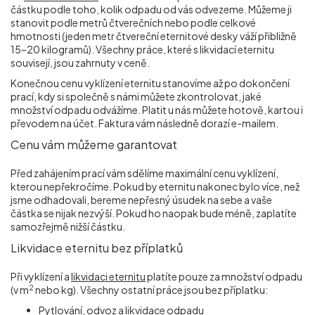
částku podle toho, kolik odpadu od vás odvezeme. Můžeme ji
stanovit podle metrů čtverečních nebo podle celkové
hmotnosti (jeden metr čtvereční eternitové desky váží přibližně
15–20 kilogramů). Všechny práce, které s likvidací eternitu
souvisejí, jsou zahrnuty v ceně.
Konečnou cenu vyklízení eternitu stanovíme až po dokončení
prací, kdy si společně s námi můžete zkontrolovat, jaké
množství odpadu odvážíme. Platit u nás můžete hotově, kartou i
převodem na účet. Faktura vám následně dorazí e-mailem.
Cenu vám můžeme garantovat
Před zahájením prací vám sdělíme maximální cenu vyklízení,
kterou nepřekročíme. Pokud by eternitu nakonec bylo více, než
jsme odhadovali, bereme nepřesný úsudek na sebe a vaše
částka se nijak nezvýší. Pokud ho naopak bude méně, zaplatíte
samozřejmě nižší částku.
Likvidace eternitu bez příplatků
Při vyklízení a
likvidaci eternitu
platíte pouze za množství odpadu
2
(v m
nebo kg). Všechny ostatní práce jsou bez příplatku:
Pytlování, odvoz a likvidace odpadu