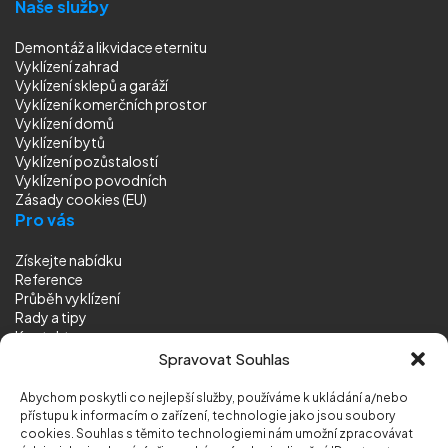
Naše služby
Demontáž a likvidace eternitu
Vyklízení zahrad
Vyklízení sklepů a garáží
Vyklízení komerčních prostor
Vyklízení domů
Vyklízení bytů
Vyklízení pozůstalostí
Vyklízení
po povodních
Zásady cookies (EU)
Pro vás
Získejte nabídku
Reference
Průběh vyklízení
Rady a tipy
Kontakt
Sledujte nás
Spravovat Souhlas
Abychom poskytli co nejlepší služby, používáme k ukládání a/nebo
přístupu k informacím o zařízení, technologie jako jsou soubory
cookies. Souhlas s těmito technologiemi nám umožní zpracovávat