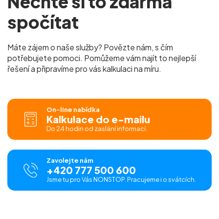
Nechte si to zdarma
spočítat
Máte zájem o naše služby? Povězte nám, s čím
potřebujete pomoci. Pomůžeme vám najít to nejlepší
řešení a připravíme pro vás kalkulaci na míru.
On-line nabídka
Kalkulace do e-mailu
Do 24 hodin od zaslání informací.
Zavolejte nám
+420 777 500 600
Jsme tu pro Vás NONSTOP. Pracujeme i o svátcích.