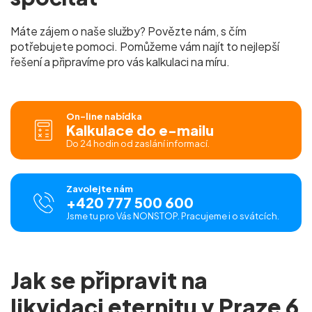
Máte zájem o naše služby? Povězte nám, s čím
potřebujete pomoci. Pomůžeme vám najít to nejlepší
řešení a připravíme pro vás
kalkulaci na míru.
On-line nabídka
Kalkulace do e-mailu
Do 24 hodin od zaslání informací.
Zavolejte nám
+420 777 500 600
Jsme tu pro Vás NONSTOP. Pracujeme i o svátcích.
Jak se připravit na
likvidaci eternitu v Praze 6