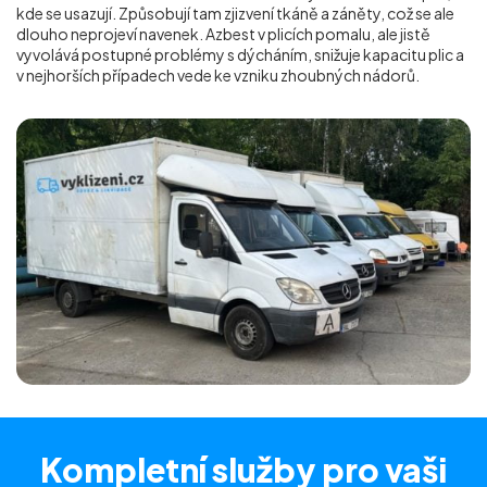
kde se usazují. Způsobují tam zjizvení tkáně a záněty, což se ale
dlouho neprojeví navenek. Azbest v plicích pomalu, ale jistě
vyvolává postupné problémy s dýcháním, snižuje kapacitu plic a
v nejhorších případech vede ke vzniku zhoubných nádorů.
Kompletní služby
pro vaši