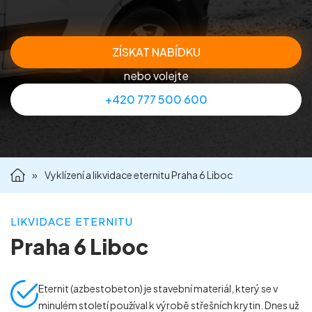
Příprava nemovitostí na prodej
ZÍSKAT NABÍDKU
Reference
nebo volejte
+420 777 500 600
Kontakt
»
Vyklízení a likvidace eternitu Praha 6 Liboc
LIKVIDACE ETERNITU
Praha 6 Liboc
Eternit (azbestobeton) je stavební materiál, který se v
minulém století používal k výrobě střešních krytin. Dnes už