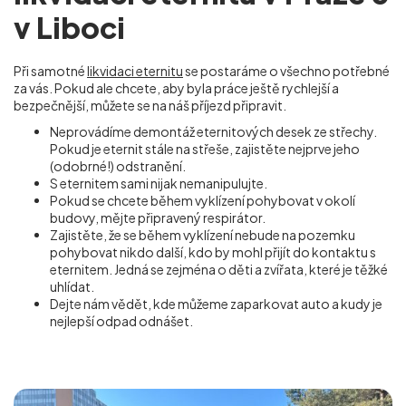
v Liboci
Při samotné
likvidaci eternitu
se postaráme o všechno potřebné
za vás. Pokud ale chcete, aby byla práce ještě rychlejší a
bezpečnější, můžete se na náš příjezd připravit.
Neprovádíme demontáž eternitových desek ze střechy.
Pokud je eternit stále na střeše, zajistěte nejprve jeho
(odobrné!) odstranění.
S eternitem sami nijak nemanipulujte.
Pokud se chcete během vyklízení pohybovat v okolí
budovy, mějte připravený respirátor.
Zajistěte, že se během vyklízení nebude na pozemku
pohybovat nikdo další, kdo by mohl přijít do kontaktu s
eternitem. Jedná se zejména o děti a zvířata, které je těžké
uhlídat.
Dejte nám vědět, kde můžeme zaparkovat auto a kudy je
nejlepší odpad odnášet.