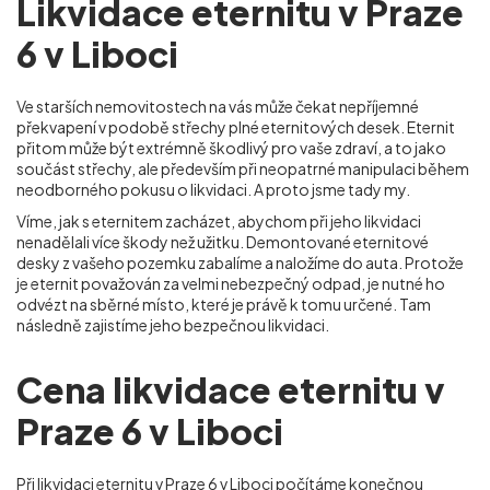
Likvidace eternitu v Praze
6 v Liboci
Ve starších nemovitostech na vás může čekat nepříjemné
překvapení v podobě střechy plné eternitových desek. Eternit
přitom může být extrémně škodlivý pro vaše zdraví, a to jako
součást střechy, ale především při neopatrné manipulaci během
neodborného pokusu o likvidaci. A proto jsme tady my.
Víme, jak s eternitem zacházet, abychom při jeho likvidaci
nenadělali více škody než užitku. Demontované eternitové
desky z vašeho pozemku zabalíme a naložíme do auta. Protože
je eternit považován za velmi nebezpečný odpad, je nutné ho
odvézt na sběrné místo, které je právě k tomu určené. Tam
následně zajistíme jeho bezpečnou likvidaci.
Cena likvidace eternitu v
Praze 6 v Liboci
Při
likvidaci eternitu
v Praze 6 v Liboci počítáme konečnou