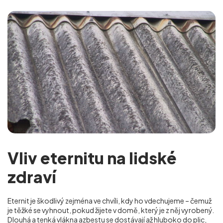
Vliv eternitu na lidské
zdraví
Eternit je škodlivý zejména ve chvíli, kdy ho vdechujeme – čemuž
je těžké se vyhnout, pokud žijete v domě, který je z něj vyrobený.
Dlouhá a tenká vlákna azbestu se dostávají až hluboko do plic,