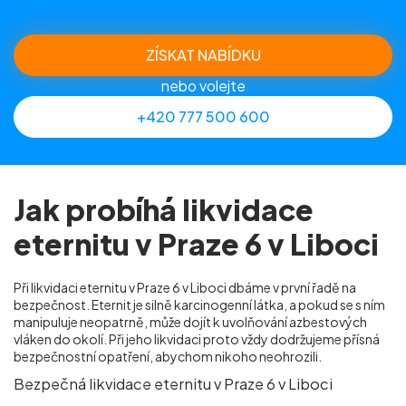
ZÍSKAT NABÍDKU
nebo volejte
+420 777 500 600
Jak probíhá likvidace
eternitu v Praze 6 v Liboci
Při likvidaci eternitu v Praze 6 v Liboci dbáme v první řadě na
bezpečnost. Eternit je silně karcinogenní látka, a pokud se s ním
manipuluje neopatrně, může dojít k uvolňování azbestových
vláken do okolí. Při jeho likvidaci proto vždy dodržujeme přísná
bezpečnostní opatření, abychom nikoho neohrozili.
Bezpečná likvidace eternitu v Praze 6 v Liboci