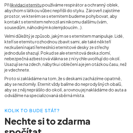
Při
likvidaci eternitu
používáme respirátor a ochranný oblek,
abychom s látkou vůbec nepřišli do styku. Zároveň zajistíme
prostor, ve kterém se s eternitem budeme pohybovat, aby
kontakt s eternitem nehrozil ani nikomu dalšímu (vám,
sousedům, náhodným kolemjdoucím…).
Velmi důležitý je způsob, jakým se s eternitem manipuluje. Lidé,
kteří se eternitu rozhodnou zbavit sami, ale také někteří
nezkušení najatí řemeslníci eternitové desky ze střechy
jednoduše shazují. Pokud se ale eternitová deska zlomí,
nebezpečná azbestová vlákna se z ní rychle uvolňují do okolí.
Usazují se na zdech, nábytku i oblečení a je jen otázkou času, než
je vdechnete.
Proto si zakládáme na tom, že s deskami zacházíme opatrně,
aby se nezlomily. Eternit vždy balíme do neprodyšných obalů,
aby se z něj neprášilo do okolí, a rovnou jej nakládáme do auta a
odvážíme na specializovaná sběrná místa.
KOLIK TO BUDE STÁT?
Nechte si to
zdarma
spočítat