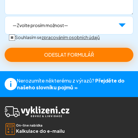
Souhlasím se
zpracováním osobních údajů
Nerozumíte některému z výrazů?
Přejděte do
našeho slovníku pojmů »
On-line nabídka
Kalkulace do e-mailu