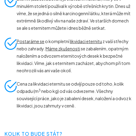
minulém století používal k výrobě střešních krytin. Dnes už
víme, že se jedná o silně karcinogenní látku, která může mít
extrémně škodlivý vliv na naše zdraví. Ve starších domech
se ale s eternitem můžete i dnes běžně setkat.
Postaráme se
o kompletní
likvidaci eternitu
z vaší střechy
nebo zahrady.
Máme zkušenosti
se zabalením, opatrným
naložením a odvozem eternitových desek k bezpečné
likvidaci. Víme, jak s eternitem zacházet, abychom při tom
neohrozili vás ani vaše okolí.
Cena za likvidaci eternitu se odvíjí pouze od toho, kolik
3
odpadu (m
nebo kg) od vás odvezeme. Všechny
související práce, jako je zabalení desek, naložení a odvoz k
likvidaci, jsou zahrnuty v ceně.
KOLIK TO BUDE STÁT?