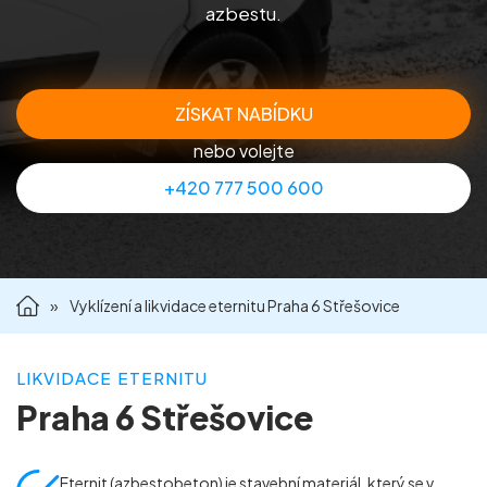
azbestu.
Příprava nemovitostí na prodej
Reference
ZÍSKAT NABÍDKU
nebo volejte
Kontakt
+420 777 500 600
»
Vyklízení a likvidace eternitu Praha 6 Střešovice
LIKVIDACE ETERNITU
Praha 6 Střešovice
Eternit (azbestobeton) je stavební materiál, který se v