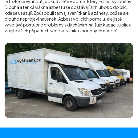
je těžké se vyhnout, pokud žijete v domě, který je z něj vyrobený.
Dlouhá a tenká vlákna azbestu se dostávají až hluboko do plic,
kde se usazují. Způsobují tam zjizvení tkáně a záněty, což se ale
dlouho neprojeví navenek. Azbest v plicích pomalu, ale jistě
vyvolává postupné problémy s dýcháním, snižuje kapacitu plic a
v nejhorších případech vede ke vzniku zhoubných nádorů.