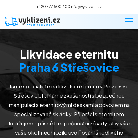
+420 777 500 600
info@vyklizeni.cz
Likvidace eternitu
Vyklízení
Praha 6 Střešovice
Stěhování
Jsme specialisté na likvidaci eternitu v Praze 6 ve
Malování
Střešovicích. Máme zkušenosti s bezpečnou
manipulací s eternitovými deskami a odvozem na
Deratizace a dezinsekce
specializované skládky. Při práci s eternitem
dodržujeme přísné bezpečnostní zásady, aby vás a
Úklid
vaše okolí neohrozilo uvolňování škodlivého