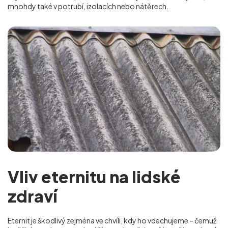
mnohdy také v potrubí, izolacích nebo nátěrech.
Vliv eternitu na lidské
zdraví
Eternit je škodlivý zejména ve chvíli, kdy ho vdechujeme – čemuž