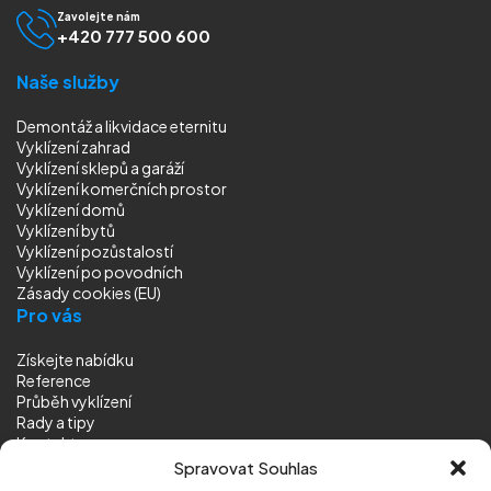
Zavolejte nám
+420 777 500 600
Naše služby
Demontáž a likvidace eternitu
Vyklízení zahrad
Vyklízení sklepů a garáží
Vyklízení komerčních prostor
Vyklízení domů
Vyklízení bytů
Vyklízení pozůstalostí
Vyklízení
po povodních
Zásady cookies (EU)
Pro vás
Získejte nabídku
Reference
Průběh vyklízení
Rady a tipy
Kontakt
Sledujte nás
Spravovat Souhlas