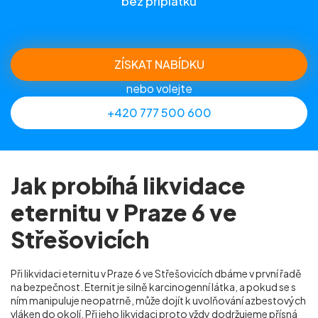
bez příplatků
ZÍSKAT NABÍDKU
nebo volejte
+420 777 500 600
Jak probíhá likvidace
eternitu v Praze 6 ve
Střešovicích
Při likvidaci eternitu v Praze 6 ve Střešovicích dbáme v první řadě
na bezpečnost. Eternit je silně karcinogenní látka, a pokud se s
ním manipuluje neopatrně, může dojít k uvolňování azbestových
vláken do okolí. Při jeho likvidaci proto vždy dodržujeme přísná