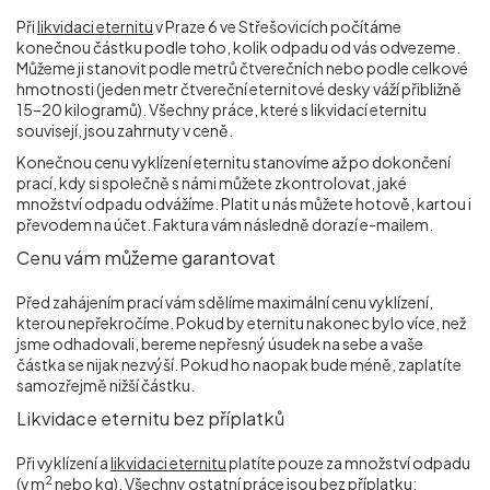
Při
likvidaci eternitu
v Praze 6 ve Střešovicích počítáme
konečnou částku podle toho, kolik odpadu od vás odvezeme.
Můžeme ji stanovit podle metrů čtverečních nebo podle celkové
hmotnosti (jeden metr čtvereční eternitové desky váží přibližně
15–20 kilogramů). Všechny práce, které s likvidací eternitu
souvisejí, jsou zahrnuty v ceně.
Konečnou cenu vyklízení eternitu stanovíme až po dokončení
prací, kdy si společně s námi můžete zkontrolovat, jaké
množství odpadu odvážíme. Platit u nás můžete hotově, kartou i
převodem na účet. Faktura vám následně dorazí e-mailem.
Cenu vám můžeme garantovat
Před zahájením prací vám sdělíme maximální cenu vyklízení,
kterou nepřekročíme. Pokud by eternitu nakonec bylo více, než
jsme odhadovali, bereme nepřesný úsudek na sebe a vaše
částka se nijak nezvýší. Pokud ho naopak bude méně, zaplatíte
samozřejmě nižší částku.
Likvidace eternitu bez příplatků
Při vyklízení a
likvidaci eternitu
platíte pouze za množství odpadu
2
(v m
nebo kg). Všechny ostatní práce jsou bez příplatku: