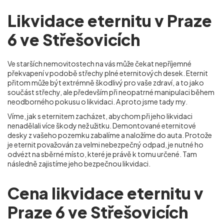
Likvidace eternitu v Praze
6 ve Střešovicích
Ve starších nemovitostech na vás může čekat nepříjemné
překvapení v podobě střechy plné eternitových desek. Eternit
přitom může být extrémně škodlivý pro vaše zdraví, a to jako
součást střechy, ale především při neopatrné manipulaci během
neodborného pokusu o likvidaci. A proto jsme tady my.
Víme, jak s eternitem zacházet, abychom při jeho likvidaci
nenadělali více škody než užitku. Demontované eternitové
desky z vašeho pozemku zabalíme a naložíme do auta. Protože
je eternit považován za velmi nebezpečný odpad, je nutné ho
odvézt na sběrné místo, které je právě k tomu určené. Tam
následně zajistíme jeho bezpečnou likvidaci.
Cena likvidace eternitu v
Praze 6 ve Střešovicích