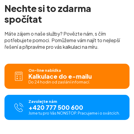
Nechte si to
zdarma
spočítat
Máte zájem o naše služby? Povězte nám, s čím
potřebujete pomoci. Pomůžeme vám najít to nejlepší
řešení a připravíme pro vás
kalkulaci na míru.
On-line nabídka
Kalkulace do e-mailu
Do 24 hodin od zaslání informací.
Zavolejte nám
+420 777 500 600
Jsme tu pro Vás NONSTOP. Pracujeme i o svátcích.