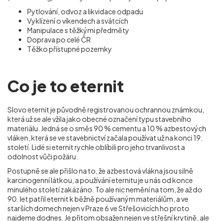
Pytlování, odvoz a likvidace odpadu
Vyklízení o víkendech a svátcích
Manipulace s těžkými předměty
Doprava po celé ČR
Těžko přístupné pozemky
Co je to eternit
Slovo eternit je původně registrovanou ochrannou známkou,
která už se ale vžila jako obecné označení typu stavebního
materiálu. Jedná se o směs 90 % cementu a 10 % azbestových
vláken, která se ve stavebnictví začala používat už na konci 19.
století. Lidé si eternit rychle oblíbili pro jeho trvanlivost a
odolnost vůči požáru.
Postupně se ale přišlo na to, že azbestová vlákna jsou silně
karcinogenní látkou, a používání eternitu je u nás od konce
minulého století zakázáno. To ale nic nemění na tom, že až do
90. let patřil eternit k běžně používaným materiálům, a ve
starších domech nejen v Praze 6 ve Střešovicích ho proto
najdeme dodnes. Je přitom obsažen nejen ve střešní krytině, ale