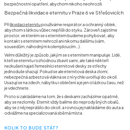
bezpečnostní opatření, abychom nikoho neohrozili.
Bezpečná likvidace eternitu v Praze 6 ve Střešovicích
Při
likvidaci eternitu
používáme respirátor a ochranný oblek,
abychom s látkou vůbec nepřišli do styku. Zároveň zajistíme
prostor, ve kterém se s eternitem budeme pohybovat, aby
kontakt s eternitem nehrozil ani nikomu dalšímu (vám,
sousedům, náhodným kolemjdoucím…).
Velmi důležitý je způsob, jakým se s eternitem manipuluje. Lidé,
kteří se eternitu rozhodnou zbavit sami, ale také někteří
nezkušení najatí řemeslníci eternitové desky ze střechy
jednoduše shazují. Pokud se ale eternitová deska zlomí,
nebezpečná azbestová vlákna se z ní rychle uvolňují do okolí.
Usazují se na zdech, nábytku i oblečení a je jen otázkou času, než
je vdechnete.
Proto si zakládáme na tom, že s deskami zacházíme opatrně,
aby se nezlomily. Eternit vždy balíme do neprodyšných obalů,
aby se z něj neprášilo do okolí, a rovnou jej nakládáme do auta a
odvážíme na specializovaná sběrná místa.
KOLIK TO BUDE STÁT?