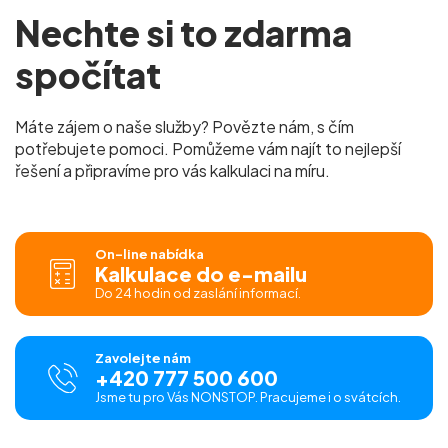
Nechte si to zdarma
spočítat
Máte zájem o naše služby? Povězte nám, s čím
potřebujete pomoci. Pomůžeme vám najít to nejlepší
řešení a připravíme pro vás kalkulaci na míru.
On-line nabídka
Kalkulace do e-mailu
Do 24 hodin od zaslání informací.
Zavolejte nám
+420 777 500 600
Jsme tu pro Vás NONSTOP. Pracujeme i o svátcích.