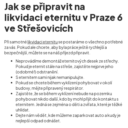
Jak se připravit na
likvidaci eternitu v Praze 6
ve Střešovicích
Při samotné
likvidaci eternitu
se postaráme o všechno potřebné
za vás. Pokud ale chcete, aby byla práce ještě rychlejší a
bezpečnější, můžete se na náš příjezd připravit.
Neprovádíme demontáž eternitových desek ze střechy.
Pokud je eternit stále na střeše, zajistěte nejprve jeho
(odobrné!) odstranění.
S eternitem sami nijak nemanipulujte.
Pokud se chcete během vyklízení pohybovat v okolí
budovy, mějte připravený respirátor.
Zajistěte, že se během vyklízení nebude na pozemku
pohybovat nikdo další, kdo by mohl přijít do kontaktu s
eternitem. Jedná se zejména o děti a zvířata, které je těžké
uhlídat.
Dejte nám vědět, kde můžeme zaparkovat auto a kudy je
nejlepší odpad odnášet.