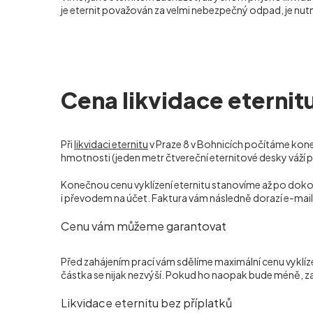
je eternit považován za velmi nebezpečný odpad, je nutn
Cena likvidace eternitu
Při
likvidaci eternitu
v Praze 8 v Bohnicích počítáme kon
hmotnosti (jeden metr čtvereční eternitové desky váží při
Konečnou cenu vyklízení eternitu stanovíme až po dokon
i převodem na účet. Faktura vám následně dorazí e-mai
Cenu vám můžeme garantovat
Před zahájením prací vám sdělíme maximální cenu vyklíz
částka se nijak nezvýší. Pokud ho naopak bude méně, za
Likvidace eternitu bez příplatků