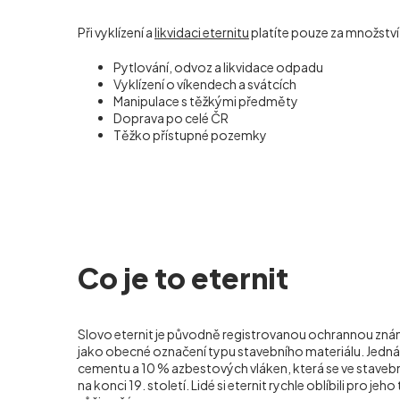
Při vyklízení a
likvidaci eternitu
platíte pouze za množstv
Pytlování, odvoz a likvidace odpadu
Vyklízení o víkendech a svátcích
Manipulace s těžkými předměty
Doprava po celé ČR
Těžko přístupné pozemky
Co je to eternit
Slovo eternit je původně registrovanou ochrannou známk
jako obecné označení typu stavebního materiálu. Jedn
cementu a 10 % azbestových vláken, která se ve stavebni
na konci 19. století. Lidé si eternit rychle oblíbili pro jeh