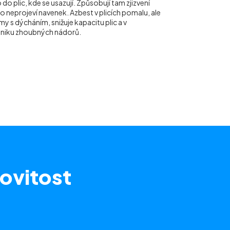
do plic, kde se usazují. Způsobují tam zjizvení
ho neprojeví navenek. Azbest v plicích pomalu, ale
y s dýcháním, snižuje kapacitu plic a v
vzniku zhoubných nádorů.
ovitost