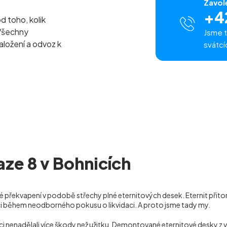
Zavol
+4
od toho, kolik
Všechny
Jsme t
naložení a odvoz k
svátcí
aze 8 v Bohnicích
 překvapení v podobě střechy plné eternitových desek. Eternit přitom
ci během neodborného pokusu o likvidaci. A proto jsme tady my.
daci nenadělali více škody než užitku. Demontované eternitové desky 