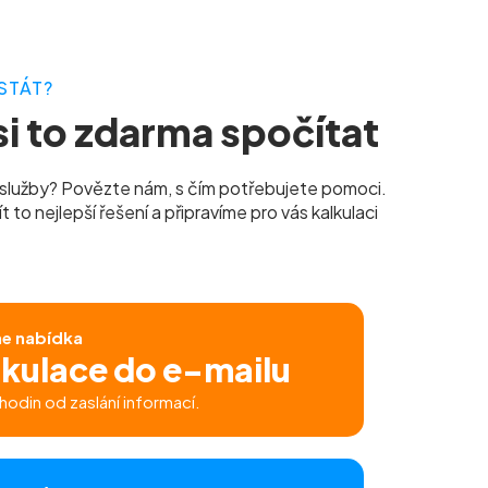
STÁT?
i to zdarma spočítat
služby? Povězte nám, s čím potřebujete pomoci.
to nejlepší řešení a připravíme pro vás kalkulaci
ne nabídka
lkulace do e-mailu
hodin od zaslání informací.