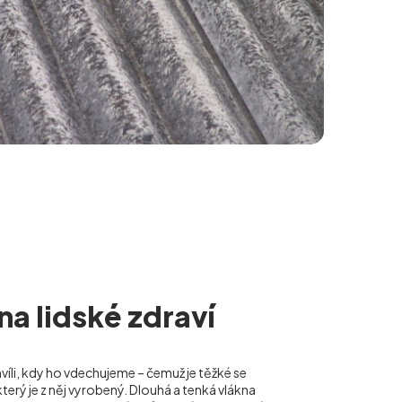
 na lidské zdraví
hvíli, kdy ho vdechujeme – čemuž je těžké se
terý je z něj vyrobený. Dlouhá a tenká vlákna