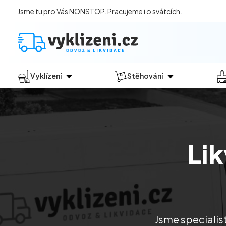
Jsme tu pro Vás NONSTOP. Pracujeme i o svátcích.
Vyklízení
Stěhování
Jak vyklízení probíhá?
Jak
probíhá?
Vyklízení pozůstalostí
Stěhování domácností
Vyklízení domů
Stěhování kanceláří
Li
Vyklízení bytů
Vyklízení po povodních
Vyklízení komerčních prostor
Vyklízení sklepů a garáží
Vyklízení zahrad
Jsme specialist
Likvidace eternitu