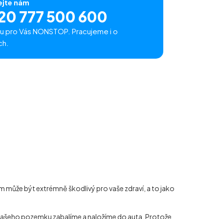
ejte nám
20 777 500 600
u pro Vás NONSTOP. Pracujeme i o
ch.
 může být extrémně škodlivý pro vaše zdraví, a to jako
z vašeho pozemku zabalíme a naložíme do auta. Protože