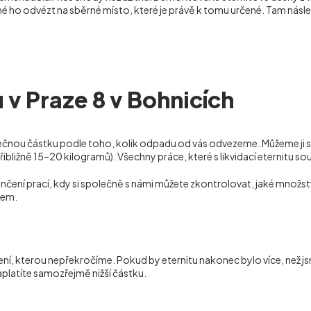
é ho odvézt na sběrné místo, které je právě k tomu určené. Tam násle
 v Praze 8 v Bohnicích
ečnou částku podle toho, kolik odpadu od vás odvezeme. Můžeme ji s
bližně 15–20 kilogramů). Všechny práce, které s likvidací eternitu sou
čení prací, kdy si společně s námi můžete zkontrolovat, jaké množst
lem.
ení, kterou nepřekročíme. Pokud by eternitu nakonec bylo více, než 
platíte samozřejmě nižší částku.