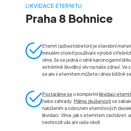
LIKVIDACE ETERNITU
Praha 8 Bohnice
Eternit (azbestobeton) je stavební materiá
minulém století používal k výrobě střešníc
víme, že se jedná o silně karcinogenní látk
extrémně škodlivý vliv na naše zdraví. Ve
se ale s eternitem můžete i dnes běžně s
Postaráme se
o kompletní
likvidaci eterni
nebo zahrady.
Máme zkušenosti
se zabal
naložením a odvozem eternitových dese
likvidaci. Víme, jak s eternitem zacházet,
neohrozili vás ani vaše okolí.