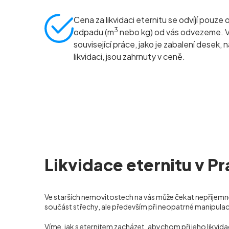
Cena za likvidaci eternitu se odvíjí pouze 
3
odpadu (m
nebo kg) od vás odvezeme. 
související práce, jako je zabalení desek, 
likvidaci, jsou zahrnuty v ceně.
Likvidace eternitu v Pr
Ve starších nemovitostech na vás může čekat nepříjemné
součást střechy, ale především při neopatrné manipula
Víme, jak s eternitem zacházet, abychom při jeho likvi