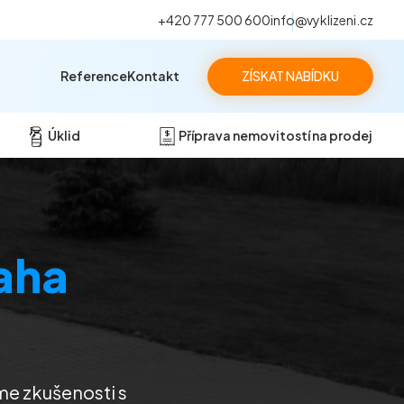
+420 777 500 600
info@vyklizeni.cz
Reference
Kontakt
ZÍSKAT NABÍDKU
Úklid
Příprava nemovitostí na prodej
aha
áme zkušenosti s