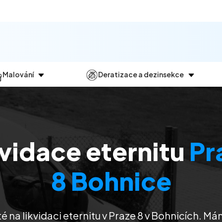
Malování
Deratizace a dezinsekce
Jak
probíhá?
Průběh
a
dezinsekce
Malování bytů
Deratizace
Malování domů
Dezinfekce
kvidace eternitu
Pr
Malování kanceláří
Dezinsekce
Malování komerčních prostor
8 Bohnice
é na likvidaci eternitu v Praze 8 v Bohnicích. M