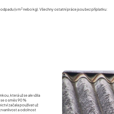
2
í odpadu (v m
nebo kg). Všechny ostatní práce jsou bez příplatku:
ou, která už se ale vžila
á se o směs 90 %
ctví začala používat už
o trvanlivost a odolnost