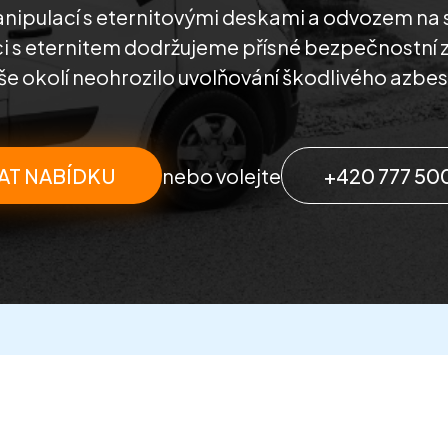
ipulací s eternitovými deskami a odvozem na 
ci s eternitem dodržujeme přísné bezpečnostní 
še okolí neohrozilo uvolňování škodlivého azbes
AT NABÍDKU
nebo volejte
+420 777 50