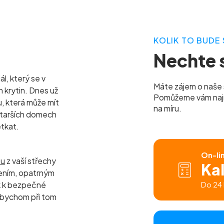
KOLIK TO BUDE 
Nechte s
l, který se v
Máte zájem o naše 
h krytin. Dnes už
Pomůžeme vám najít 
u, která může mít
na míru.
 starších domech
etkat.
On-li
tu
z vaší střechy
Ka
ením, opatrným
k k bezpečné
Do 24 
 abychom při tom