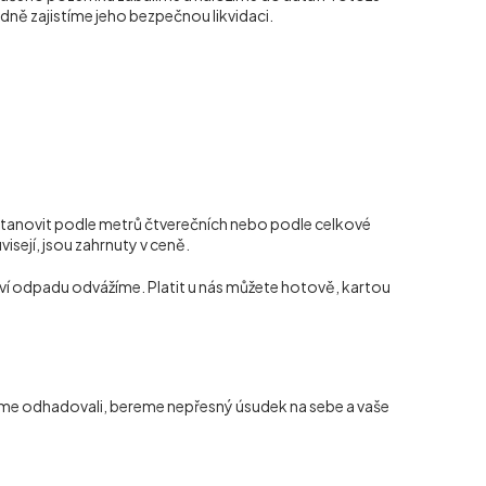
dně zajistíme jeho bezpečnou likvidaci.
tanovit podle metrů čtverečních nebo podle celkové
visejí, jsou zahrnuty v ceně.
ví odpadu odvážíme. Platit u nás můžete hotově, kartou
jsme odhadovali, bereme nepřesný úsudek na sebe a vaše