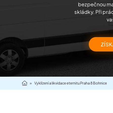
bezpečnou man
skládky. Při prá
va
ZÍSK
»
Vyklízení a likvidace eternitu Praha 8 Bohnice