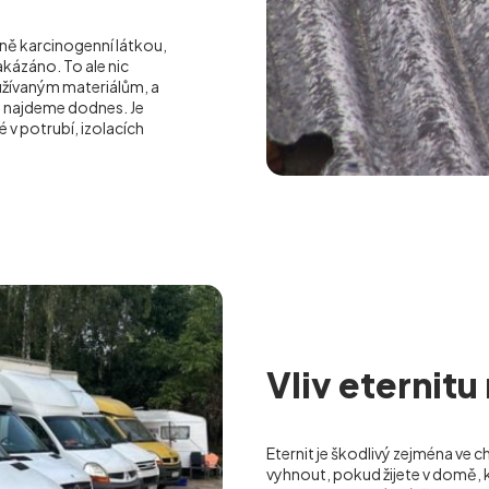
ilně karcinogenní látkou,
akázáno. To ale nic
oužívaným materiálům, a
o najdeme dodnes. Je
 v potrubí, izolacích
Vliv eternitu
Eternit je škodlivý zejména ve c
vyhnout, pokud žijete v domě, k