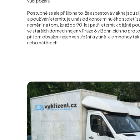
vůči požáru.
Postupně se ale přišlo na to, že azbestová vlákna jsou s
a používání eternitu je u nás od konce minulého století z
nemění na tom, že až do 90. let patřil eternit k běžně p
ve starších domech nejen v Praze 8 v Bohnicích ho prot
přitom obsažen nejen ve střešní krytině, ale mnohdy také
nebo nátěrech.