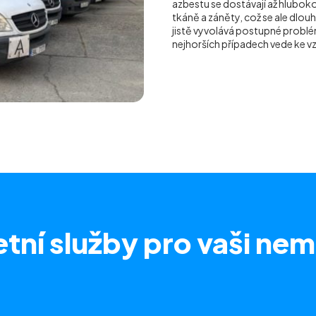
azbestu se dostávají až hluboko 
tkáně a záněty, což se ale dlou
jistě vyvolává postupné problém
nejhorších případech vede ke 
tní služby
pro vaši nem