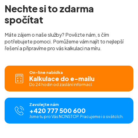
Nechte si to
zdarma
spočítat
Máte zájem o naše služby? Povězte nám, s čím
potřebujete pomoci. Pomůžeme vám najít to nejlepší
řešení a připravíme pro vás
kalkulaci na míru.
On-line nabídka
Kalkulace do e-mailu
Do 24 hodin od zaslání informací.
Zavolejte nám
+420 777 500 600
Jsme tu pro Vás NONSTOP. Pracujeme i o svátcích.