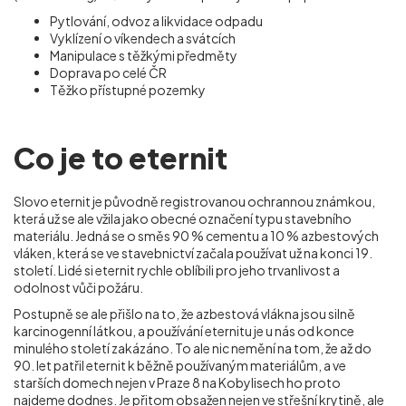
Pytlování, odvoz a likvidace odpadu
Vyklízení o víkendech a svátcích
Manipulace s těžkými předměty
Doprava po celé ČR
Těžko přístupné pozemky
Co je to eternit
Slovo eternit je původně registrovanou ochrannou známkou,
která už se ale vžila jako obecné označení typu stavebního
materiálu. Jedná se o směs 90 % cementu a 10 % azbestových
vláken, která se ve stavebnictví začala používat už na konci 19.
století. Lidé si eternit rychle oblíbili pro jeho trvanlivost a
odolnost vůči požáru.
Postupně se ale přišlo na to, že azbestová vlákna jsou silně
karcinogenní látkou, a používání eternitu je u nás od konce
minulého století zakázáno. To ale nic nemění na tom, že až do
90. let patřil eternit k běžně používaným materiálům, a ve
starších domech nejen v Praze 8 na Kobylisech ho proto
najdeme dodnes. Je přitom obsažen nejen ve střešní krytině, ale