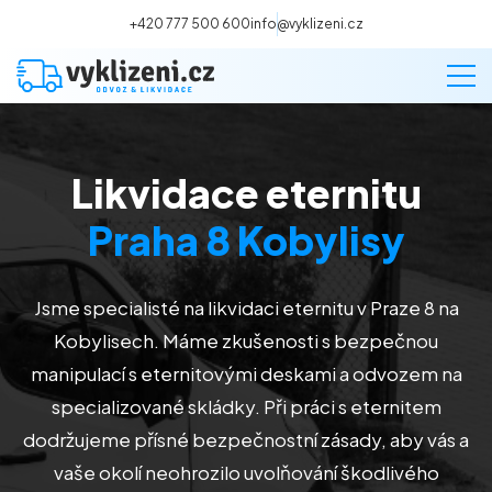
+420 777 500 600
info@vyklizeni.cz
Likvidace eternitu
Vyklízení
Praha 8 Kobylisy
Stěhování
Jsme specialisté na likvidaci eternitu v Praze 8 na
Malování
Kobylisech. Máme zkušenosti s bezpečnou
manipulací s eternitovými deskami a odvozem na
Deratizace a dezinsekce
specializované skládky. Při práci s eternitem
dodržujeme přísné bezpečnostní zásady, aby vás a
Úklid
vaše okolí neohrozilo uvolňování škodlivého