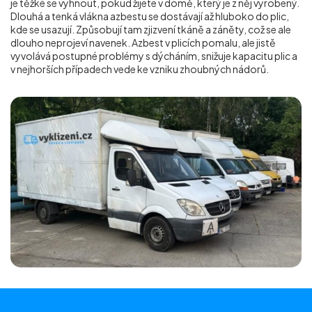
je těžké se vyhnout, pokud žijete v domě, který je z něj vyrobený.
Dlouhá a tenká vlákna azbestu se dostávají až hluboko do plic,
kde se usazují. Způsobují tam zjizvení tkáně a záněty, což se ale
dlouho neprojeví navenek. Azbest v plicích pomalu, ale jistě
vyvolává postupné problémy s dýcháním, snižuje kapacitu plic a
v nejhorších případech vede ke vzniku zhoubných nádorů.