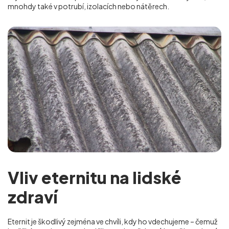
mnohdy také v potrubí, izolacích nebo nátěrech.
Vliv eternitu na lidské
zdraví
Eternit je škodlivý zejména ve chvíli, kdy ho vdechujeme – čemuž