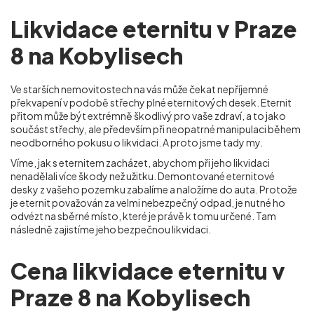
Likvidace eternitu v Praze
8 na Kobylisech
Ve starších nemovitostech na vás může čekat nepříjemné
překvapení v podobě střechy plné eternitových desek. Eternit
přitom může být extrémně škodlivý pro vaše zdraví, a to jako
součást střechy, ale především při neopatrné manipulaci během
neodborného pokusu o likvidaci. A proto jsme tady my.
Víme, jak s eternitem zacházet, abychom při jeho likvidaci
nenadělali více škody než užitku. Demontované eternitové
desky z vašeho pozemku zabalíme a naložíme do auta. Protože
je eternit považován za velmi nebezpečný odpad, je nutné ho
odvézt na sběrné místo, které je právě k tomu určené. Tam
následně zajistíme jeho bezpečnou likvidaci.
Cena likvidace eternitu v
Praze 8 na Kobylisech