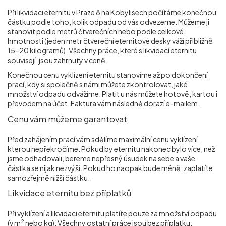
Při
likvidaci eternitu
v Praze 8 na Kobylisech počítáme konečnou
částku podle toho, kolik odpadu od vás odvezeme. Můžeme ji
stanovit podle metrů čtverečních nebo podle celkové
hmotnosti (jeden metr čtvereční eternitové desky váží přibližně
15–20 kilogramů). Všechny práce, které s likvidací eternitu
souvisejí, jsou zahrnuty v ceně.
Konečnou cenu vyklízení eternitu stanovíme až po dokončení
prací, kdy si společně s námi můžete zkontrolovat, jaké
množství odpadu odvážíme. Platit u nás můžete hotově, kartou i
převodem na účet. Faktura vám následně dorazí e-mailem.
Cenu vám můžeme garantovat
Před zahájením prací vám sdělíme maximální cenu vyklízení,
kterou nepřekročíme. Pokud by eternitu nakonec bylo více, než
jsme odhadovali, bereme nepřesný úsudek na sebe a vaše
částka se nijak nezvýší. Pokud ho naopak bude méně, zaplatíte
samozřejmě nižší částku.
Likvidace eternitu bez příplatků
Při vyklízení a
likvidaci eternitu
platíte pouze za množství odpadu
2
(v m
nebo kg). Všechny ostatní práce jsou bez příplatku: