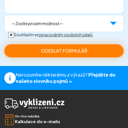
Souhlasím se
zpracováním osobních údajů
Nerozumíte některému z výrazů?
Přejděte do
našeho slovníku pojmů »
On-line nabídka
Kalkulace do e-mailu