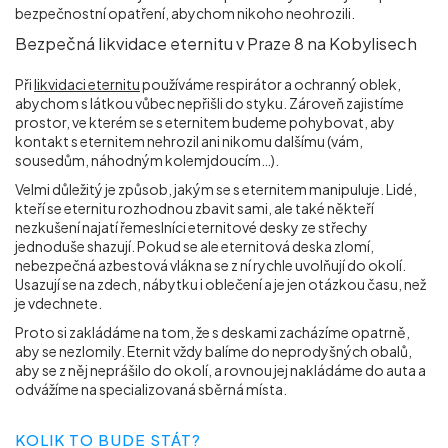
bezpečnostní opatření, abychom nikoho neohrozili.
Bezpečná likvidace eternitu v Praze 8 na Kobylisech
Při
likvidaci eternitu
používáme respirátor a ochranný oblek,
abychom s látkou vůbec nepřišli do styku. Zároveň zajistíme
prostor, ve kterém se s eternitem budeme pohybovat, aby
kontakt s eternitem nehrozil ani nikomu dalšímu (vám,
sousedům, náhodným kolemjdoucím…).
Velmi důležitý je způsob, jakým se s eternitem manipuluje. Lidé,
kteří se eternitu rozhodnou zbavit sami, ale také někteří
nezkušení najatí řemeslníci eternitové desky ze střechy
jednoduše shazují. Pokud se ale eternitová deska zlomí,
nebezpečná azbestová vlákna se z ní rychle uvolňují do okolí.
Usazují se na zdech, nábytku i oblečení a je jen otázkou času, než
je vdechnete.
Proto si zakládáme na tom, že s deskami zacházíme opatrně,
aby se nezlomily. Eternit vždy balíme do neprodyšných obalů,
aby se z něj neprášilo do okolí, a rovnou jej nakládáme do auta a
odvážíme na specializovaná sběrná místa.
KOLIK TO BUDE STÁT?