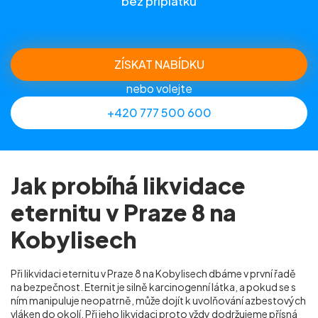
bez příplatků
ZÍSKAT NABÍDKU
nebo volejte
+420 777 500 600
Jak probíhá likvidace
eternitu v Praze 8 na
Kobylisech
Při likvidaci eternitu v Praze 8 na Kobylisech dbáme v první řadě
na bezpečnost. Eternit je silně karcinogenní látka, a pokud se s
ním manipuluje neopatrně, může dojít k uvolňování azbestových
vláken do okolí. Při jeho likvidaci proto vždy dodržujeme přísná