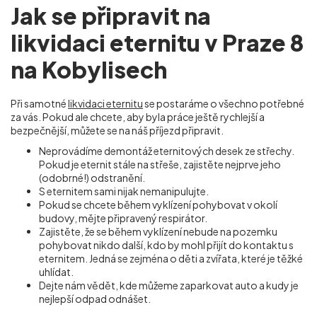
Jak se připravit na
likvidaci eternitu v Praze 8
na Kobylisech
Při samotné
likvidaci eternitu
se postaráme o všechno potřebné
za vás. Pokud ale chcete, aby byla práce ještě rychlejší a
bezpečnější, můžete se na náš příjezd připravit.
Neprovádíme demontáž eternitových desek ze střechy.
Pokud je eternit stále na střeše, zajistěte nejprve jeho
(odobrné!) odstranění.
S eternitem sami nijak nemanipulujte.
Pokud se chcete během vyklízení pohybovat v okolí
budovy, mějte připravený respirátor.
Zajistěte, že se během vyklízení nebude na pozemku
pohybovat nikdo další, kdo by mohl přijít do kontaktu s
eternitem. Jedná se zejména o děti a zvířata, které je těžké
uhlídat.
Dejte nám vědět, kde můžeme zaparkovat auto a kudy je
nejlepší odpad odnášet.