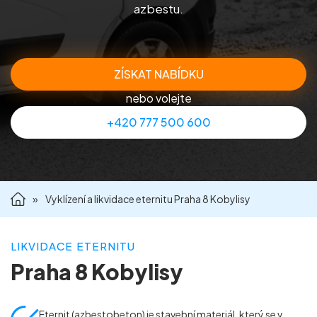
azbestu.
Příprava nemovitostí na prodej
Reference
ZÍSKAT NABÍDKU
nebo volejte
Kontakt
+420 777 500 600
»
Vyklízení a likvidace eternitu Praha 8 Kobylisy
LIKVIDACE ETERNITU
Praha 8 Kobylisy
Eternit (azbestobeton) je stavební materiál, který se v