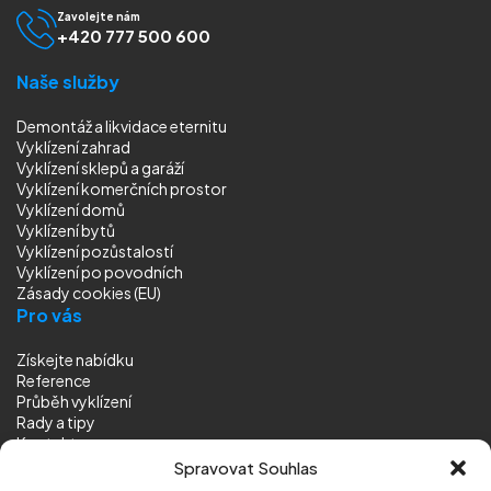
Zavolejte nám
+420 777 500 600
Naše služby
Demontáž a likvidace eternitu
Vyklízení zahrad
Vyklízení sklepů a garáží
Vyklízení komerčních prostor
Vyklízení domů
Vyklízení bytů
Vyklízení pozůstalostí
Vyklízení
po povodních
Zásady cookies (EU)
Pro vás
Získejte nabídku
Reference
Průběh vyklízení
Rady a tipy
Kontakt
Sledujte nás
Spravovat Souhlas