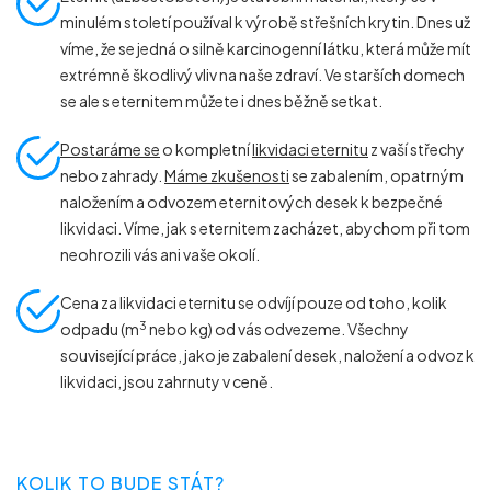
minulém století používal k výrobě střešních krytin. Dnes už
víme, že se jedná o silně karcinogenní látku, která může mít
extrémně škodlivý vliv na naše zdraví. Ve starších domech
se ale s eternitem můžete i dnes běžně setkat.
Postaráme se
o kompletní
likvidaci eternitu
z vaší střechy
nebo zahrady.
Máme zkušenosti
se zabalením, opatrným
naložením a odvozem eternitových desek k bezpečné
likvidaci. Víme, jak s eternitem zacházet, abychom při tom
neohrozili vás ani vaše okolí.
Cena za likvidaci eternitu se odvíjí pouze od toho, kolik
3
odpadu (m
nebo kg) od vás odvezeme. Všechny
související práce, jako je zabalení desek, naložení a odvoz k
likvidaci, jsou zahrnuty v ceně.
KOLIK TO BUDE STÁT?