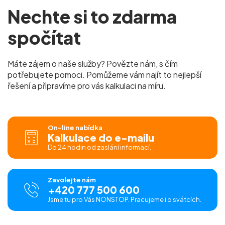
Nechte si to zdarma
spočítat
Máte zájem o naše služby? Povězte nám, s čím
potřebujete pomoci. Pomůžeme vám najít to nejlepší
řešení a připravíme pro vás kalkulaci na míru.
On-line nabídka
Kalkulace do e-mailu
Do 24 hodin od zaslání informací.
Zavolejte nám
+420 777 500 600
Jsme tu pro Vás NONSTOP. Pracujeme i o svátcích.