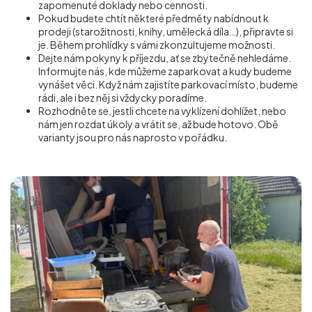
zapomenuté doklady nebo cennosti.
Pokud budete chtít některé předměty nabídnout k
prodeji (starožitnosti, knihy, umělecká díla…), připravte si
je. Během prohlídky s vámi zkonzultujeme možnosti.
Dejte nám pokyny k příjezdu, ať se zbytečně nehledáme.
Informujte nás, kde můžeme zaparkovat a kudy budeme
vynášet věci. Když nám zajistíte parkovací místo, budeme
rádi, ale i bez něj si vždycky poradíme.
Rozhodněte se, jestli chcete na vyklízení dohlížet, nebo
nám jen rozdat úkoly a vrátit se, až bude hotovo. Obě
varianty jsou pro nás naprosto v pořádku.