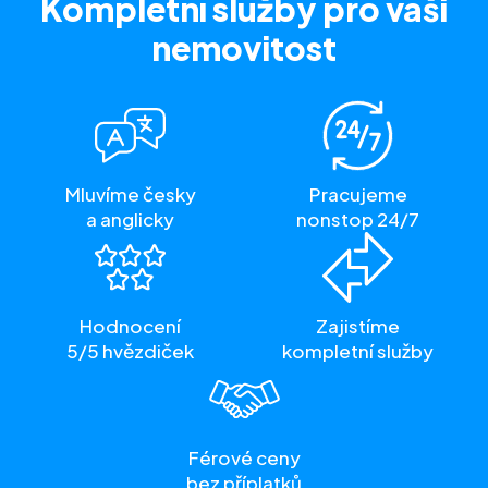
Kompletní služby
pro vaši
nemovitost
Mluvíme česky
Pracujeme
a anglicky
nonstop 24/7
Hodnocení
Zajistíme
5/5 hvězdiček
kompletní služby
Férové ceny
bez příplatků