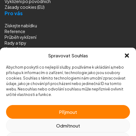
Vyklízení
po povodních
Zásady cookies (EU)
Pro vás
Získejte nabídku
Reference
Průběh vyklízení
Rady a tipy
Kontakt
Sledujte nás
Spravovat Souhlas
Abychom poskytli co nejlepší služby, používáme k ukládání a/nebo
přístupu k informacím o zařízení, technologie jako jsou soubory
cookies. Souhlas s těmito technologiemi nám umožní zpracovávat
údaje, jako je chování při procházení nebo jedinečná ID na tomto
webu. Nesouhlas nebo odvolání souhlasu může nepříznivě ovlivnit
© 2026 Vyklizeni.cz (
mapa stránek
)
určité vlastnosti a funkce.
Designed by
MEDIA ENERGY
Příjmout
Chráněno službou
reCAPTCHA
Ochrana soukromí
-
Smluvní podmínky
Odmítnout