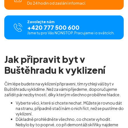
Do 24 hodin od zaslání informací.
Zavolejte nám
+420 777 500 600
Jsme tu pro Vás NONSTOP. Pracujeme i o svátcích.
Jak připravit byt v
Buštěhradu k vyklizení
Čím lépe budete na vyklízení připraveni, tím rychleji váš byt v
Buštěhradu vyklidíme. Než za vámi přijedeme, doporučujeme
zařídit pár nezbytností, díky kterým všechno proběhne hladce.
Vyberte věci, které si chcete nechat. Můžete je rovnou dát
na stranu, případně stačí nám o nich říct, než se pustíme do
vyklízení.
Důkladně prohlédněte všechno, co chcete vyhodit.
Nebylo by to poprvé, co při demontáži skříňky najdeme