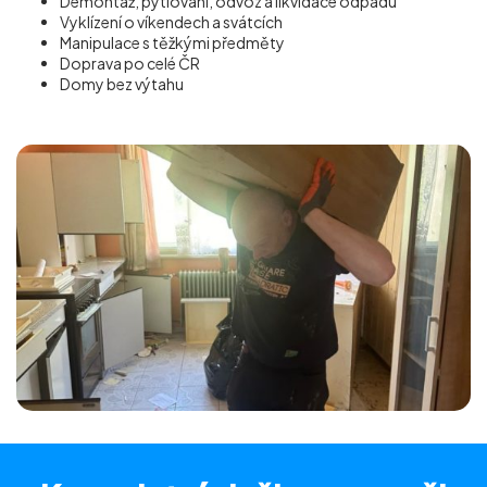
Demontáž, pytlování, odvoz a likvidace odpadu
Vyklízení o víkendech a svátcích
Manipulace s těžkými předměty
Doprava po celé ČR
Domy bez výtahu