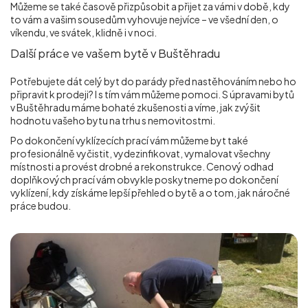
Můžeme se také časově přizpůsobit a přijet za vámi v době, kdy
to vám a vašim sousedům vyhovuje nejvíce – ve všední den, o
víkendu, ve svátek, klidně i v noci.
Další práce ve vašem bytě v Buštěhradu
Potřebujete dát celý byt do parády před nastěhováním nebo ho
připravit k prodeji? I s tím vám můžeme pomoci. S úpravami bytů
v Buštěhradu máme bohaté zkušenosti a víme, jak zvýšit
hodnotu vašeho bytu na trhu s nemovitostmi.
Po dokončení vyklízecích prací vám můžeme byt také
profesionálně vyčistit, vydezinfikovat, vymalovat všechny
místnosti a provést drobné a rekonstrukce. Cenový odhad
doplňkových prací vám obvykle poskytneme po dokončení
vyklízení, kdy získáme lepší přehled o bytě a o tom, jak náročné
práce budou.