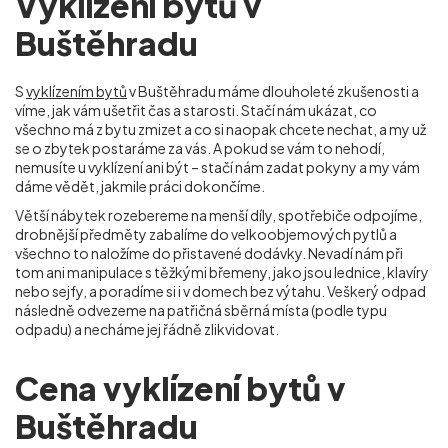
Vyklízení bytů v
Buštěhradu
S
vyklízením bytů
v Buštěhradu máme dlouholeté zkušenosti a
víme, jak vám ušetřit čas a starosti. Stačí nám ukázat, co
všechno má z bytu zmizet a co si naopak chcete nechat, a my už
se o zbytek postaráme za vás. A pokud se vám to nehodí,
nemusíte u vyklízení ani být – stačí nám zadat pokyny a my vám
dáme vědět, jakmile práci dokončíme.
Větší nábytek rozebereme na menší díly, spotřebiče odpojíme,
drobnější předměty zabalíme do velkoobjemových pytlů a
všechno to naložíme do přistavené dodávky. Nevadí nám při
tom ani manipulace s těžkými břemeny, jako jsou lednice, klavíry
nebo sejfy, a poradíme si i v domech bez výtahu. Veškerý odpad
následně odvezeme na patřičná sběrná místa (podle typu
odpadu) a necháme jej řádně zlikvidovat.
Cena vyklízení bytů v
Buštěhradu