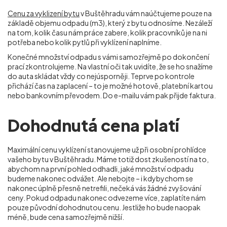
Cenu za vyklizení bytu
v Buštěhradu vám naúčtujeme pouze na
základě objemu odpadu (m
3
), který z bytu odnosíme. Nezáleží
na tom, kolik času nám práce zabere, kolik pracovníků je na ni
potřeba nebo kolik pytlů při vyklízení naplníme.
Konečné množství odpadu s vámi samozřejmě po dokončení
prací zkontrolujeme. Na vlastní oči tak uvidíte, že se ho snažíme
do auta skládat vždy co nejúsporněji. Teprve po kontrole
přichází čas na zaplacení – to je možné hotově, platební kartou
nebo bankovním převodem. Do e-mailu vám pak přijde faktura.
Dohodnutá cena platí
Maximální cenu vyklízení stanovujeme už při osobní prohlídce
vašeho bytu v Buštěhradu. Máme totiž dost zkušeností na to,
abychom na první pohled odhadli, jaké množství odpadu
budeme nakonec odvážet. Ale nebojte – i kdybychom se
nakonec úplně přesně netrefili, nečeká vás žádné zvyšování
ceny. Pokud odpadu nakonec odvezeme více, zaplatíte nám
pouze původní dohodnutou cenu. Jestliže ho bude naopak
méně, bude cena samozřejmě nižší.