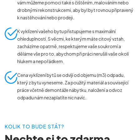
vám můžeme pomoci také s čištěním, malováním nebo
drobnými rekonstrukcemi, aby byl byt rovnou připravený
k nastěhování nebo prodeji.
K vyklízení vašeho bytu přistupujeme s maximální
ohleduplností. S věcmi, ke kterým máte citový vztah,
zacházíme opatrně, respektujeme vaše soukromí a
děláme vše pro to, abychom při práci nerušili vaše okolí
hlukem a nepořádkem.
Cena vyklízení bytů se odvíjí od objemu (m
3
) odpadu,
který z bytu vyneseme. Za použitý materiál a související
práce včetně demontáže nábytku, naložení a odvoz
odpadu nám nezaplatíte nic navíc.
KOLIK TO BUDE STÁT?
Nechte si to zdarma