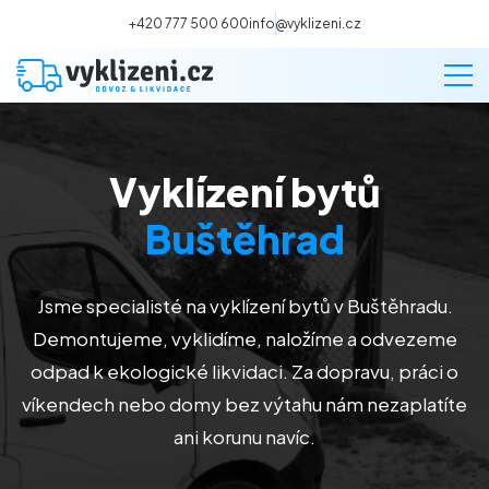
+420 777 500 600
info@vyklizeni.cz
Vyklízení bytů
Vyklízení
Buštěhrad
Stěhování
Jsme specialisté na vyklízení bytů v Buštěhradu.
Malování
Demontujeme, vyklidíme, naložíme a odvezeme
odpad k ekologické likvidaci. Za dopravu, práci o
Deratizace a dezinsekce
víkendech nebo domy bez výtahu nám nezaplatíte
ani korunu navíc.
Úklid