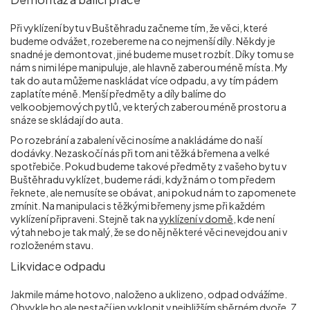
Při vyklízení bytu v Buštěhradu začneme tím, že věci, které
budeme odvážet, rozebereme na co nejmenší díly. Někdy je
snadné je demontovat, jiné budeme muset rozbít. Díky tomu se
nám s nimi lépe manipuluje, ale hlavně zaberou méně místa. My
tak do auta můžeme naskládat více odpadu, a vy tím pádem
zaplatíte méně. Menší předměty a díly balíme do
velkoobjemových pytlů, ve kterých zaberou méně prostoru a
snáze se skládají do auta.
Po rozebrání a zabalení věci nosíme a nakládáme do naší
dodávky. Nezaskočí nás při tom ani těžká břemena a velké
spotřebiče. Pokud budeme takové předměty z vašeho bytu v
Buštěhradu vyklízet, budeme rádi, když nám o tom předem
řeknete, ale nemusíte se obávat, ani pokud nám to zapomenete
zmínit. Na manipulaci s těžkými břemeny jsme při každém
vyklízení připraveni. Stejně tak na
vyklízení v domě
, kde není
výtah nebo je tak malý, že se do něj některé věci nevejdou ani v
rozloženém stavu.
Likvidace odpadu
Jakmile máme hotovo, naloženo a uklizeno, odpad odvážíme.
Obvykle ho ale nestačí jen vyklopit v nejbližším sběrném dvoře. Z