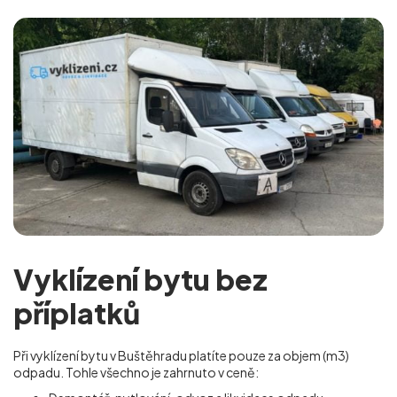
Vyklízení bytu bez
příplatků
Při vyklízení bytu v Buštěhradu platíte pouze za objem (m
3
)
odpadu. Tohle všechno je zahrnuto v ceně: