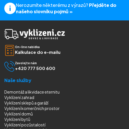
Nerozumíte některému z výrazů?
Přejděte do
našeho slovníku pojmů »
On-line nabídka
Kalkulace do e-mailu
Zavolejte nám
+420 777 500 600
Naše služby
Demontáž a likvidace eternitu
Vyklízení zahrad
Vyklízení sklepů a garáží
Vyklízení komerčních prostor
Vyklízení domů
Vyklízení bytů
Vyklízení pozůstalostí