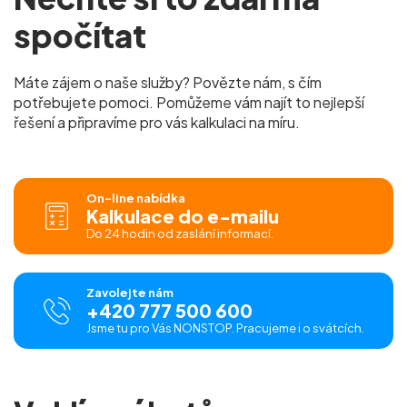
spočítat
Máte zájem o naše služby? Povězte nám, s čím
potřebujete pomoci. Pomůžeme vám najít to nejlepší
řešení a připravíme pro vás kalkulaci na míru.
On-line nabídka
Kalkulace do e-mailu
Do 24 hodin od zaslání informací.
Zavolejte nám
+420 777 500 600
Jsme tu pro Vás NONSTOP. Pracujeme i o svátcích.