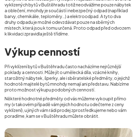
vyklizených bytů v Buštěhradu totiž neodvážíme pouze nábytek
a oblečení, mnohdy je součástí i nebezpečný odpad (například
barvy, chemikálie, teploměry…) a elektroodpad. A tyto dva
druhy odpadu je možné odevzdávat pouze na sběrných
místech, která jsou k tomu určená. Proto odpad před odvozem
k likvidaci zpravidla ještě třídíme.
Výkup cenností
Při vyklízení bytů v Buštěhradu často nacházíme nejrůznější
poklady a cennosti. Může jít o umělecká díla, vzácné knihy,
starožitný nábytek, šperky, ale i sběratelské předměty, o jejichž
hodnotě majitelé bytů mnohdy nemají ani představu. Nabízíme
proto možnost výkupu podobných cenností.
Některé hodnotné předměty od vás můžeme vykoupit přímo
my (v takovém případě vám jejich hodnotu odečteme z ceny
vyklízení), u jiných vám rádi prodej zprostředkujeme nebo vám
poradíme, kam se
v Buštěhradu
můžete obrátit.