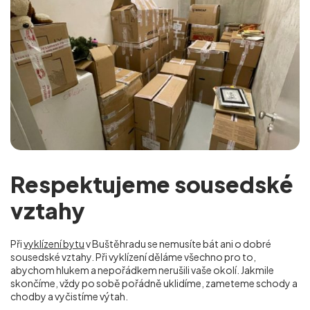
Respektujeme sousedské
vztahy
Při
vyklízení bytu
v Buštěhradu se nemusíte bát ani o dobré
sousedské vztahy. Při vyklízení děláme všechno pro to,
abychom hlukem a nepořádkem nerušili vaše okolí. Jakmile
skončíme, vždy po sobě pořádně uklidíme, zameteme schody a
chodby a vyčistíme výtah.