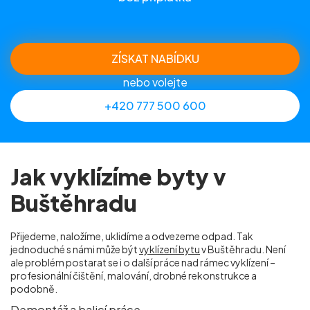
ZÍSKAT NABÍDKU
nebo volejte
+420 777 500 600
Jak vyklízíme byty v
Buštěhradu
Přijedeme, naložíme, uklidíme a odvezeme odpad. Tak
jednoduché s námi může být
vyklízení bytu
v Buštěhradu. Není
ale problém postarat se i o další práce nad rámec vyklízení –
profesionální čištění, malování, drobné rekonstrukce a
podobně.
Demontáž a balicí práce