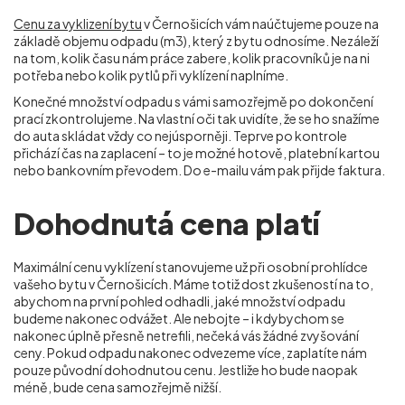
Cenu za vyklizení bytu
v Černošicích vám naúčtujeme pouze na
základě objemu odpadu (m
3
), který z bytu odnosíme. Nezáleží
na tom, kolik času nám práce zabere, kolik pracovníků je na ni
potřeba nebo kolik pytlů při vyklízení naplníme.
Konečné množství odpadu s vámi samozřejmě po dokončení
prací zkontrolujeme. Na vlastní oči tak uvidíte, že se ho snažíme
do auta skládat vždy co nejúsporněji. Teprve po kontrole
přichází čas na zaplacení – to je možné hotově, platební kartou
nebo bankovním převodem. Do e-mailu vám pak přijde faktura.
Dohodnutá cena platí
Maximální cenu vyklízení stanovujeme už při osobní prohlídce
vašeho bytu v Černošicích. Máme totiž dost zkušeností na to,
abychom na první pohled odhadli, jaké množství odpadu
budeme nakonec odvážet. Ale nebojte – i kdybychom se
nakonec úplně přesně netrefili, nečeká vás žádné zvyšování
ceny. Pokud odpadu nakonec odvezeme více, zaplatíte nám
pouze původní dohodnutou cenu. Jestliže ho bude naopak
méně, bude cena samozřejmě nižší.