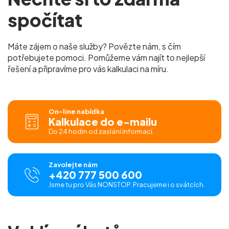
spočítat
Máte zájem o naše služby? Povězte nám, s čím
potřebujete pomoci. Pomůžeme vám najít to nejlepší
řešení a připravíme pro vás kalkulaci na míru.
On-line nabídka
Kalkulace do e-mailu
Do 24 hodin od zaslání informací.
Zavolejte nám
+420 777 500 600
Jsme tu pro Vás NONSTOP. Pracujeme i o svátcích.