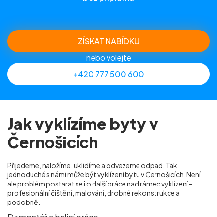
ZÍSKAT NABÍDKU
nebo volejte
+420 777 500 600
Jak vyklízíme byty v
Černošicích
Přijedeme, naložíme, uklidíme a odvezeme odpad. Tak
jednoduché s námi může být
vyklízení bytu
v Černošicích. Není
ale problém postarat se i o další práce nad rámec vyklízení –
profesionální čištění, malování, drobné rekonstrukce a
podobně.
Demontáž a balicí práce