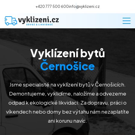
+420 777 500 600
info@vyklizeni.cz
Vyklízení bytů
Vyklízení
Černošice
Stěhování
Jsme specialisté na vyklízení bytů v Černošicích.
Malování
Demontujeme, vyklidíme, naložíme a odvezeme
odpad k ekologické likvidaci. Za dopravu, práci o
Deratizace a dezinsekce
víkendech nebo domy bez výtahu nám nezaplatíte
ani korunu navíc.
Úklid