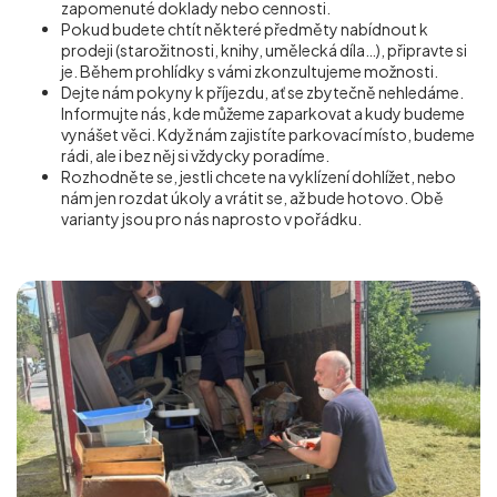
zapomenuté doklady nebo cennosti.
Pokud budete chtít některé předměty nabídnout k
prodeji (starožitnosti, knihy, umělecká díla…), připravte si
je. Během prohlídky s vámi zkonzultujeme možnosti.
Dejte nám pokyny k příjezdu, ať se zbytečně nehledáme.
Informujte nás, kde můžeme zaparkovat a kudy budeme
vynášet věci. Když nám zajistíte parkovací místo, budeme
rádi, ale i bez něj si vždycky poradíme.
Rozhodněte se, jestli chcete na vyklízení dohlížet, nebo
nám jen rozdat úkoly a vrátit se, až bude hotovo. Obě
varianty jsou pro nás naprosto v pořádku.