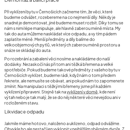
Při vyklízení bytu v Černošicích začneme tím, že věci, které
budeme odvážet, rozebereme na co nejmenší díly. Někdy je
snadné je demontovat, jiné budeme muset rozbít. Díky tomu se
nám s nimi lépe manipuluje, ale hlavně zaberou méně místa. My
tak do auta můžeme naskládat více odpadu, a vy tím pádem
zaplatíte méně. Menší předměty a díly balíme do
velkoobjemových pytlů, ve kterých zaberou méně prostoru a
snáze se skládají do auta.
Po rozebrání a zabalení věci nosíme a nakládáme do naší
dodávky. Nezaskočí nás při tom ani těžká břemena a velké
spotřebiče. Pokud budeme takové předměty z vašeho bytu v
Černošicích vyklízet, budeme rádi, když nám o tom předem
řeknete, ale nemusíte se obávat, ani pokud nám to zapomenete
zmínit. Na manipulaci s těžkými břemeny jsme při každém
vyklízení připraveni. Stejně tak na
vyklízení v domě
, kde není
výtah nebo je tak malý, že se do něj některé věci nevejdou ani v
rozloženém stavu.
Likvidace odpadu
Jakmile máme hotovo, naloženo a uklizeno, odpad odvážíme.
Obvykle ho ale nestačí jen vyklopit v nejbližším sběrném dvoře. Z