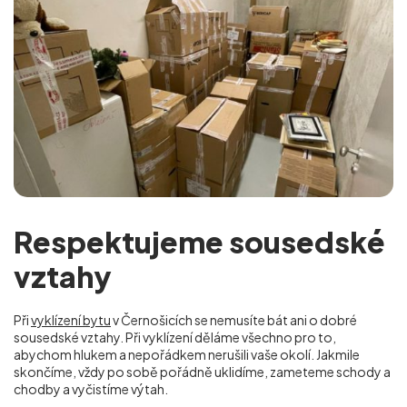
Respektujeme sousedské
vztahy
Při
vyklízení bytu
v Černošicích se nemusíte bát ani o dobré
sousedské vztahy. Při vyklízení děláme všechno pro to,
abychom hlukem a nepořádkem nerušili vaše okolí. Jakmile
skončíme, vždy po sobě pořádně uklidíme, zameteme schody a
chodby a vyčistíme výtah.