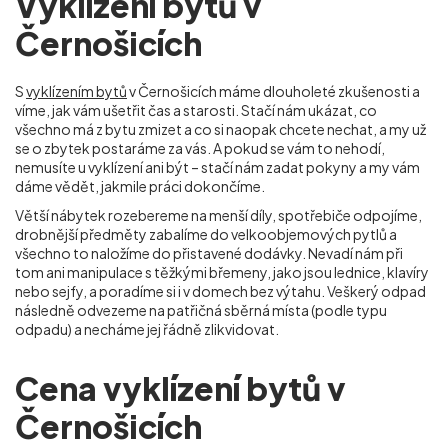
Vyklízení bytů v
Černošicích
S
vyklízením bytů
v Černošicích máme dlouholeté zkušenosti a
víme, jak vám ušetřit čas a starosti. Stačí nám ukázat, co
všechno má z bytu zmizet a co si naopak chcete nechat, a my už
se o zbytek postaráme za vás. A pokud se vám to nehodí,
nemusíte u vyklízení ani být – stačí nám zadat pokyny a my vám
dáme vědět, jakmile práci dokončíme.
Větší nábytek rozebereme na menší díly, spotřebiče odpojíme,
drobnější předměty zabalíme do velkoobjemových pytlů a
všechno to naložíme do přistavené dodávky. Nevadí nám při
tom ani manipulace s těžkými břemeny, jako jsou lednice, klavíry
nebo sejfy, a poradíme si i v domech bez výtahu. Veškerý odpad
následně odvezeme na patřičná sběrná místa (podle typu
odpadu) a necháme jej řádně zlikvidovat.
Cena vyklízení bytů v
Černošicích