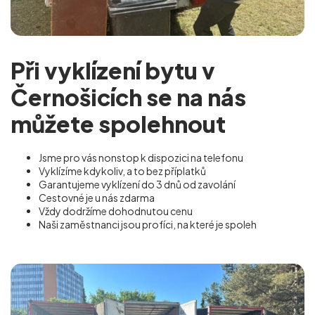
Při vyklízení bytu v
Černošicích se na nás
můžete spolehnout
Jsme pro vás nonstop k dispozici na telefonu
Vyklízíme kdykoliv, a to bez příplatků
Garantujeme vyklízení do 3 dnů od zavolání
Cestovné je u nás zdarma
Vždy dodržíme dohodnutou cenu
Naši zaměstnanci jsou profíci, na které je spoleh