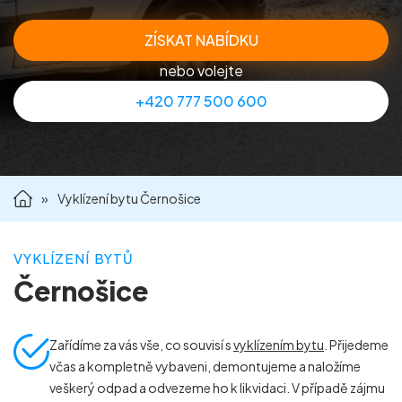
Příprava nemovitostí na prodej
ZÍSKAT NABÍDKU
nebo volejte
Reference
+420 777 500 600
Kontakt
»
Vyklízení bytu Černošice
VYKLÍZENÍ BYTŮ
Černošice
Zařídíme za vás vše, co souvisí s
vyklízením bytu
. Přijedeme
včas a kompletně vybaveni, demontujeme a naložíme
veškerý odpad a odvezeme ho k likvidaci. V případě zájmu