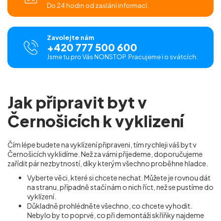
Do 24 hodin od zaslání informací.
Zavolejte nám
+420 777 500 600
Jsme tu pro Vás NONSTOP. Pracujeme i o svátcích.
Jak připravit byt v
Černošicích k vyklizení
Čím lépe budete na vyklízení připraveni, tím rychleji váš byt v
Černošicích vyklidíme. Než za vámi přijedeme, doporučujeme
zařídit pár nezbytností, díky kterým všechno proběhne hladce.
Vyberte věci, které si chcete nechat. Můžete je rovnou dát
na stranu, případně stačí nám o nich říct, než se pustíme do
vyklízení.
Důkladně prohlédněte všechno, co chcete vyhodit.
Nebylo by to poprvé, co při demontáži skříňky najdeme