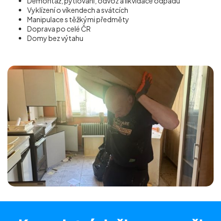
Demontáž, pytlování, odvoz a likvidace odpadu
Vyklízení o víkendech a svátcích
Manipulace s těžkými předměty
Doprava po celé ČR
Domy bez výtahu