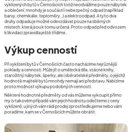
vyklizených bytů v Černošicích totiž neodvážíme pouze nábytek
a oblečení, mnohdy je součástí i nebezpečný odpad (například
barvy, chemikálie, teploměry…) a elektroodpad. A tyto dva
druhy odpadu je možné odevzdávat pouze na sběrných
místech, která jsou k tomu určená. Proto odpad před odvozem
k likvidaci zpravidla ještě třídíme.
Výkup cenností
Při vyklízení bytů v Černošicích často nacházíme nejrůznější
poklady a cennosti. Může jít o umělecká díla, vzácné knihy,
starožitný nábytek, šperky, ale i sběratelské předměty, o jejichž
hodnotě majitelé bytů mnohdy nemají ani představu. Nabízíme
proto možnost výkupu podobných cenností.
Některé hodnotné předměty od vás můžeme vykoupit přímo
my (v takovém případě vám jejich hodnotu odečteme z ceny
vyklízení), u jiných vám rádi prodej zprostředkujeme nebo vám
poradíme, kam se
v Černošicích
můžete obrátit.