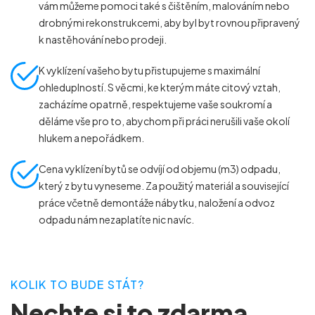
vám můžeme pomoci také s čištěním, malováním nebo
drobnými rekonstrukcemi, aby byl byt rovnou připravený
k nastěhování nebo prodeji.
K vyklízení vašeho bytu přistupujeme s maximální
ohleduplností. S věcmi, ke kterým máte citový vztah,
zacházíme opatrně, respektujeme vaše soukromí a
děláme vše pro to, abychom při práci nerušili vaše okolí
hlukem a nepořádkem.
Cena vyklízení bytů se odvíjí od objemu (m
3
) odpadu,
který z bytu vyneseme. Za použitý materiál a související
práce včetně demontáže nábytku, naložení a odvoz
odpadu nám nezaplatíte nic navíc.
KOLIK TO BUDE STÁT?
Nechte si to zdarma