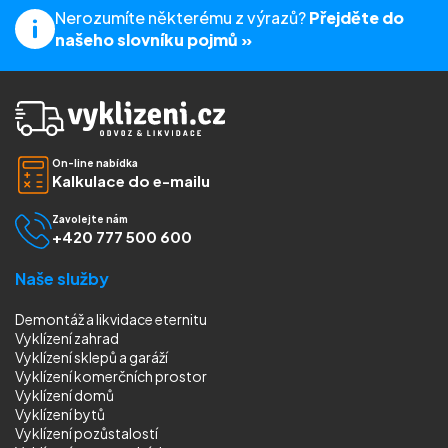
Nerozumíte některému z výrazů?
Přejděte do
našeho slovníku pojmů »
On-line nabídka
Kalkulace do e-mailu
Zavolejte nám
+420 777 500 600
Naše služby
Demontáž a likvidace eternitu
Vyklízení zahrad
Vyklízení sklepů a garáží
Vyklízení komerčních prostor
Vyklízení domů
Vyklízení bytů
Vyklízení pozůstalostí