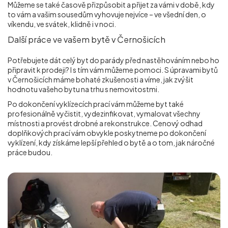
Můžeme se také časově přizpůsobit a přijet za vámi v době, kdy
to vám a vašim sousedům vyhovuje nejvíce – ve všední den, o
víkendu, ve svátek, klidně i v noci.
Další práce ve vašem bytě v Černošicích
Potřebujete dát celý byt do parády před nastěhováním nebo ho
připravit k prodeji? I s tím vám můžeme pomoci. S úpravami bytů
v Černošicích máme bohaté zkušenosti a víme, jak zvýšit
hodnotu vašeho bytu na trhu s nemovitostmi.
Po dokončení vyklízecích prací vám můžeme byt také
profesionálně vyčistit, vydezinfikovat, vymalovat všechny
místnosti a provést drobné a rekonstrukce. Cenový odhad
doplňkových prací vám obvykle poskytneme po dokončení
vyklízení, kdy získáme lepší přehled o bytě a o tom, jak náročné
práce budou.