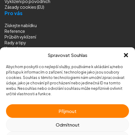
Vyklízení
po povodních
Zásady cookies (EU)
Pro vás
Získejte nabídku
Reference
Průběh vyklízení
Rady a tipy
Kontakt
Sledujte nás
Spravovat Souhlas
Abychom poskytli co nejlepší služby, používáme k ukládání a/nebo
přístupu k informacím o zařízení, technologie jako jsou soubory
cookies. Souhlas s těmito technologiemi nám umožní zpracovávat
údaje, jako je chování při procházení nebo jedinečná ID na tomto
webu. Nesouhlas nebo odvolání souhlasu může nepříznivě ovlivnit
© 2026 Vyklizeni.cz (
mapa stránek
)
určité vlastnosti a funkce.
Designed by
MEDIA ENERGY
Příjmout
Chráněno službou
reCAPTCHA
Ochrana soukromí
-
Smluvní podmínky
Odmítnout