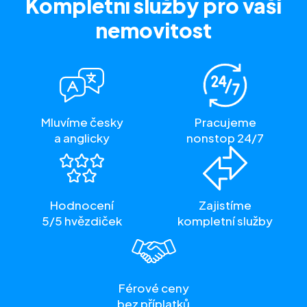
Kompletní služby
pro vaši
nemovitost
Mluvíme česky
Pracujeme
a anglicky
nonstop 24/7
Hodnocení
Zajistíme
5/5 hvězdiček
kompletní služby
Férové ceny
bez příplatků