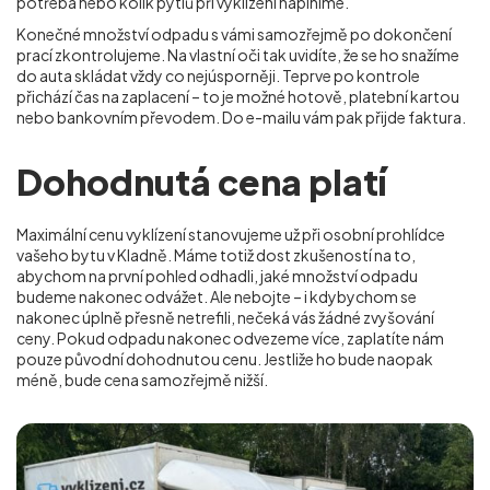
potřeba nebo kolik pytlů při vyklízení naplníme.
Konečné množství odpadu s vámi samozřejmě po dokončení
prací zkontrolujeme. Na vlastní oči tak uvidíte, že se ho snažíme
do auta skládat vždy co nejúsporněji. Teprve po kontrole
přichází čas na zaplacení – to je možné hotově, platební kartou
nebo bankovním převodem. Do e-mailu vám pak přijde faktura.
Dohodnutá cena platí
Maximální cenu vyklízení stanovujeme už při osobní prohlídce
vašeho bytu v Kladně. Máme totiž dost zkušeností na to,
abychom na první pohled odhadli, jaké množství odpadu
budeme nakonec odvážet. Ale nebojte – i kdybychom se
nakonec úplně přesně netrefili, nečeká vás žádné zvyšování
ceny. Pokud odpadu nakonec odvezeme více, zaplatíte nám
pouze původní dohodnutou cenu. Jestliže ho bude naopak
méně, bude cena samozřejmě nižší.