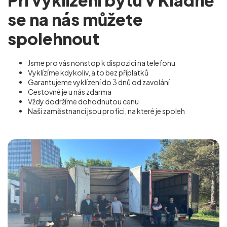
se na nás můžete
spolehnout
Jsme pro vás nonstop k dispozici na telefonu
Vyklízíme kdykoliv, a to bez příplatků
Garantujeme vyklízení do 3 dnů od zavolání
Cestovné je u nás zdarma
Vždy dodržíme dohodnutou cenu
Naši zaměstnanci jsou profíci, na které je spoleh