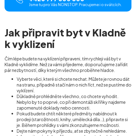
Jsme tu pro Vás NONSTOP. Pracujeme i o svátcích.
Jak připravit byt v Kladně
k vyklizení
Čím lépe budete na vyklízení připraveni, tím rychleji váš byt v
Kladně vyklidíme. Než za vámi přijedeme, doporučujeme zařídit
pár nezbytností, díky kterým všechno proběhne hladce.
Vyberte věci, které si chcete nechat. Můžete je rovnou dát
na stranu, případně stačí nám o nich říct, než se pustíme do
vyklízení.
Důkladně prohlédněte všechno, co chcete vyhodit.
Nebylo by to poprvé, co při demontáži skříňky najdeme
zapomenuté doklady nebo cennosti.
Pokud budete chtít některé předměty nabídnout k
prodeji (starožitnosti, knihy, umělecká díla…), připravte si
je. Během prohlídky s vámi zkonzultujeme možnosti.
Dejte nám pokyny k příjezdu, ať se zbytečně nehledáme.