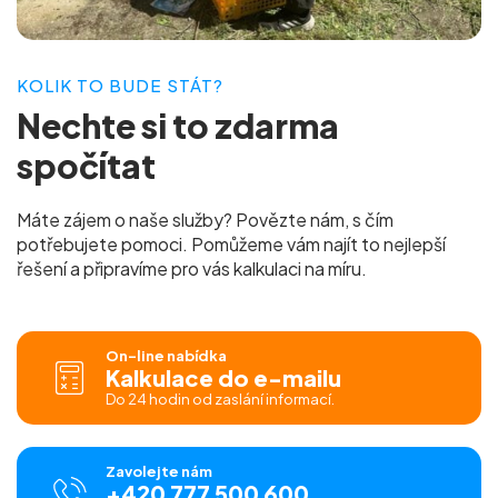
KOLIK TO BUDE STÁT?
Nechte si to
zdarma
spočítat
Máte zájem o naše služby? Povězte nám, s čím
potřebujete pomoci. Pomůžeme vám najít to nejlepší
řešení a připravíme pro vás
kalkulaci na míru.
On-line nabídka
Kalkulace do e-mailu
Do 24 hodin od zaslání informací.
Zavolejte nám
+420 777 500 600