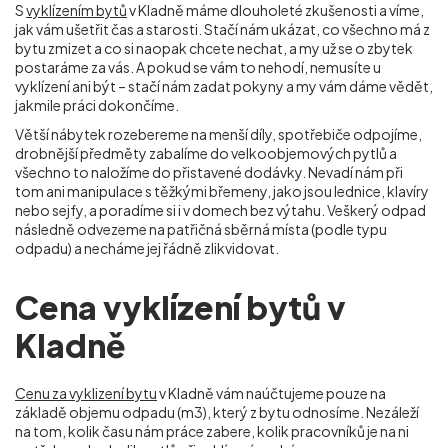
S
vyklízením bytů
v Kladně máme dlouholeté zkušenosti a víme,
jak vám ušetřit čas a starosti. Stačí nám ukázat, co všechno má z
bytu zmizet a co si naopak chcete nechat, a my už se o zbytek
postaráme za vás. A pokud se vám to nehodí, nemusíte u
vyklízení ani být – stačí nám zadat pokyny a my vám dáme vědět,
jakmile práci dokončíme.
Větší nábytek rozebereme na menší díly, spotřebiče odpojíme,
drobnější předměty zabalíme do velkoobjemových pytlů a
všechno to naložíme do přistavené dodávky. Nevadí nám při
tom ani manipulace s těžkými břemeny, jako jsou lednice, klavíry
nebo sejfy, a poradíme si i v domech bez výtahu. Veškerý odpad
následně odvezeme na patřičná sběrná místa (podle typu
odpadu) a necháme jej řádně zlikvidovat.
Cena vyklízení bytů v
Kladně
Cenu za vyklizení bytu
v Kladně vám naúčtujeme pouze na
základě objemu odpadu (m
3
), který z bytu odnosíme. Nezáleží
na tom, kolik času nám práce zabere, kolik pracovníků je na ni