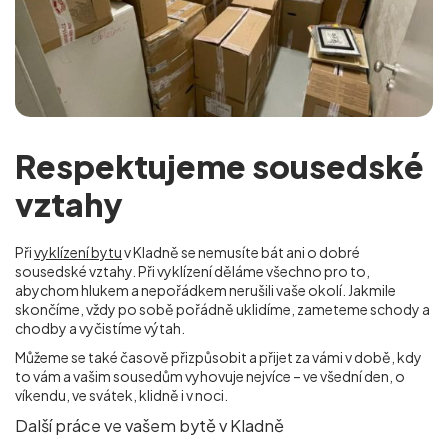
Respektujeme sousedské
vztahy
Při
vyklízení bytu
v Kladně se nemusíte bát ani o dobré
sousedské vztahy. Při vyklízení děláme všechno pro to,
abychom hlukem a nepořádkem nerušili vaše okolí. Jakmile
skončíme, vždy po sobě pořádně uklidíme, zameteme schody a
chodby a vyčistíme výtah.
Můžeme se také časově přizpůsobit a přijet za vámi v době, kdy
to vám a vašim sousedům vyhovuje nejvíce – ve všední den, o
víkendu, ve svátek, klidně i v noci.
Další práce ve vašem bytě v Kladně