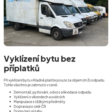
Vyklízení bytu bez
příplatků
Při vyklízení bytu v Kladně platíte pouze za objem (m
3
) odpadu.
Tohle všechno je zahrnuto v ceně:
Demontáž, pytlování, odvoz a likvidace odpadu
Vyklízení o víkendech a svátcích
Manipulace s těžkými předměty
Doprava po celé ČR
Domy bez výtahu