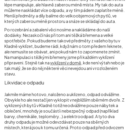
lépe manipuluje, ale hlavně zaberou méně místa. My tak do auta
můžeme naskládat více odpadu, a vy tím pádem zaplatíte méně.
Menší předměty a díly balíme do velkoobjemových pytlů, ve
kterých zaberou méně prostoru a snáze se skládají do auta.
Po rozebrání a zabalení věci nosíme a nakládáme do naší
dodávky. Nezaskočí nás při tom ani těžká břemena a velké
spotřebiče. Pokud budeme takové předměty z vašeho bytu v
Kladně vyklízet, budeme rádi, když nám o tom předem řeknete,
ale nemusíte se obávat, ani pokud nám to zapomenete zmínit.
Na manipulaci s těžkými břemeny jsme při každém vyklízení
připraveni. Stejně tak na
vyklízení v domě
, kde není výtah nebo je
tak malý, že se do něj některé věci nevejdou ani v rozloženém
stavu.
Likvidace odpadu
Jakmile máme hotovo, naloženo a uklizeno, odpad odvážíme.
Obvykle ho ale nestačí jen vyklopit v nejbližším sběrném dvoře. Z
vyklizených bytů v Kladně totiž neodvážíme pouze nábytek a
oblečení, mnohdy je součástí i nebezpečný odpad (například
barvy, chemikálie, teploměry…) a elektroodpad. A tyto dva
druhy odpadu je možné odevzdávat pouze na sběrných
místech, která jsou k tomu určená. Proto odpad před odvozem