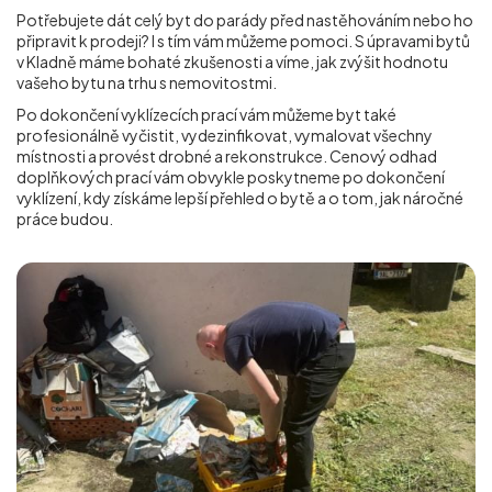
Potřebujete dát celý byt do parády před nastěhováním nebo ho
připravit k prodeji? I s tím vám můžeme pomoci. S úpravami bytů
v Kladně máme bohaté zkušenosti a víme, jak zvýšit hodnotu
vašeho bytu na trhu s nemovitostmi.
Po dokončení vyklízecích prací vám můžeme byt také
profesionálně vyčistit, vydezinfikovat, vymalovat všechny
místnosti a provést drobné a rekonstrukce. Cenový odhad
doplňkových prací vám obvykle poskytneme po dokončení
vyklízení, kdy získáme lepší přehled o bytě a o tom, jak náročné
práce budou.