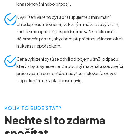
k nastěhování nebo prodeji.
K vyklízení vašeho bytu přistupujeme s maximální
ohleduplností. S věcmi, ke kterým máte citový vztah,
zacházíme opatrně, respektujeme vaše soukromí a
děláme vše pro to, abychom při práci nerušili vaše okolí
hlukem a nepořádkem.
Cena vyklízení bytů se odvíjí od objemu (m
3
) odpadu,
který z bytu vyneseme. Za použitý materiál a související
práce včetně demontáže nábytku, naložení a odvoz
odpadu nám nezaplatíte nic navíc.
KOLIK TO BUDE STÁT?
Nechte si to zdarma
spočítat