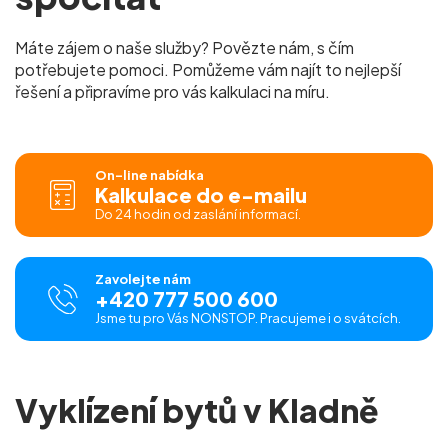
Máte zájem o naše služby? Povězte nám, s čím
potřebujete pomoci. Pomůžeme vám najít to nejlepší
řešení a připravíme pro vás kalkulaci na míru.
On-line nabídka
Kalkulace do e-mailu
Do 24 hodin od zaslání informací.
Zavolejte nám
+420 777 500 600
Jsme tu pro Vás NONSTOP. Pracujeme i o svátcích.
Vyklízení bytů v Kladně