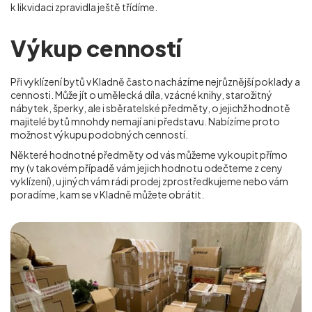
k likvidaci zpravidla ještě třídíme.
Výkup cenností
Při vyklízení bytů v Kladně často nacházíme nejrůznější poklady a
cennosti. Může jít o umělecká díla, vzácné knihy, starožitný
nábytek, šperky, ale i sběratelské předměty, o jejichž hodnotě
majitelé bytů mnohdy nemají ani představu. Nabízíme proto
možnost výkupu podobných cenností.
Některé hodnotné předměty od vás můžeme vykoupit přímo
my (v takovém případě vám jejich hodnotu odečteme z ceny
vyklízení), u jiných vám rádi prodej zprostředkujeme nebo vám
poradíme, kam se
v Kladně
můžete obrátit.