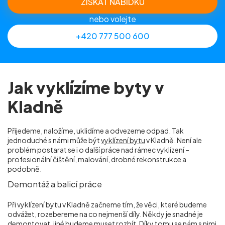
ZÍSKAT NABÍDKU
nebo volejte
+420 777 500 600
Jak vyklízíme byty v
Kladně
Přijedeme, naložíme, uklidíme a odvezeme odpad. Tak
jednoduché s námi může být
vyklízení bytu
v Kladně. Není ale
problém postarat se i o další práce nad rámec vyklízení –
profesionální čištění, malování, drobné rekonstrukce a
podobně.
Demontáž a balicí práce
Při vyklízení bytu v Kladně začneme tím, že věci, které budeme
odvážet, rozebereme na co nejmenší díly. Někdy je snadné je
demontovat, jiné budeme muset rozbít. Díky tomu se nám s nimi