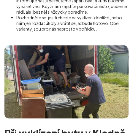
Informujte nás, kde můžeme zaparkovat a kudy budeme
vynášet věci. Když nám zajistíte parkovací místo, budeme
rádi, ale i bez něj si vždycky poradíme.
Rozhodněte se, jestli chcete na vyklízení dohlížet, nebo
nám jen rozdat úkoly a vrátit se, až bude hotovo. Obě
varianty jsou pro nás naprosto v pořádku.
Při vyklízení bytu v Kladně