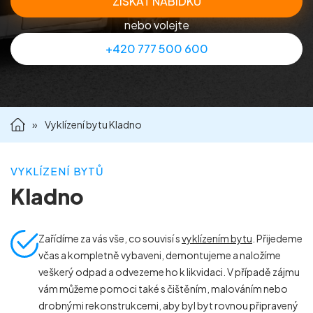
ZÍSKAT NABÍDKU
Příprava nemovitostí na prodej
nebo volejte
+420 777 500 600
Reference
Kontakt
»
Vyklízení bytu Kladno
VYKLÍZENÍ BYTŮ
Kladno
Zařídíme za vás vše, co souvisí s
vyklízením bytu
. Přijedeme
včas a kompletně vybaveni, demontujeme a naložíme
veškerý odpad a odvezeme ho k likvidaci. V případě zájmu
vám můžeme pomoci také s čištěním, malováním nebo
drobnými rekonstrukcemi, aby byl byt rovnou připravený