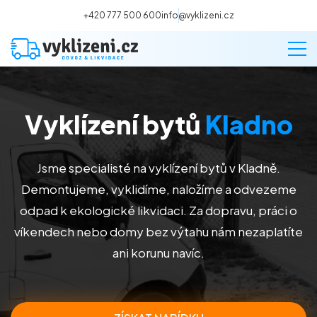
+420 777 500 600
info@vyklizeni.cz
Vyklízení bytů
Kladno
Vyklízení
Stěhování
Jsme specialisté na vyklízení bytů v Kladně.
Demontujeme, vyklidíme, naložíme a odvezeme
Malování
odpad k ekologické likvidaci. Za dopravu, práci o
víkendech nebo domy bez výtahu nám nezaplatíte
Deratizace a dezinsekce
ani korunu navíc.
Úklid