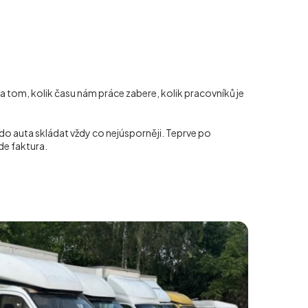
na tom, kolik času nám práce zabere, kolik pracovníků je
do auta skládat vždy co nejúsporněji. Teprve po
de faktura.