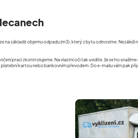
Klecanech
ze na základě objemu odpadu (m
3
), který z bytu odnosíme. Nezáleží 
 prací zkontrolujeme. Na vlastní oči tak uvidíte, že se ho snažíme 
ě, platební kartou nebo bankovním převodem. Do e-mailu vám pak přij