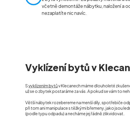
včetně demontáže nábytku, naložení a 
nezaplatíte nic navíc.
Vyklízení bytů v Kleca
S
vyklízením bytů
v Klecanech máme dlouholeté zkušenost
už se o zbytek postaráme za vás. A pokud se vám to neh
Větší nábytek rozebereme na menší díly, spotřebiče o
při tom ani manipulace s těžkými břemeny, jako jsou led
(podle typu odpadu) a necháme jej řádně zlikvidovat.