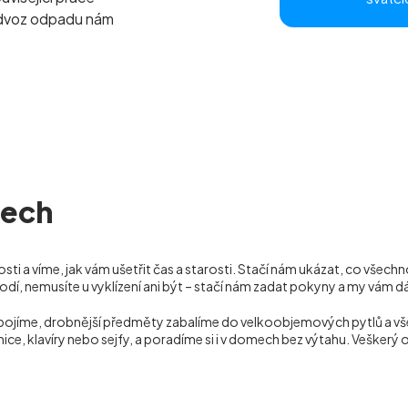
odvoz odpadu nám
nech
i a víme, jak vám ušetřit čas a starosti. Stačí nám ukázat, co všechn
odí, nemusíte u vyklízení ani být – stačí nám zadat pokyny a my vám 
dpojíme, drobnější předměty zabalíme do velkoobjemových pytlů a v
nice, klavíry nebo sejfy, a poradíme si i v domech bez výtahu. Veške