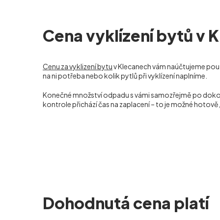
Cena vyklízení bytů v 
Cenu za vyklizení bytu
v Klecanech vám naúčtujeme pou
na ni potřeba nebo kolik pytlů při vyklízení naplníme.
Konečné množství odpadu s vámi samozřejmě po dokončení
kontrole přichází čas na zaplacení – to je možné hotov
Dohodnutá cena platí