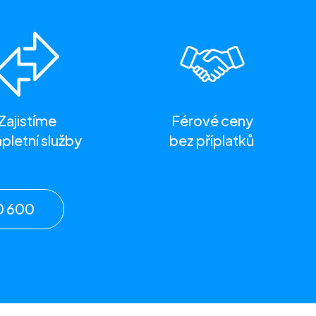
Zajistíme
Férové ceny
letní služby
bez příplatků
0 600