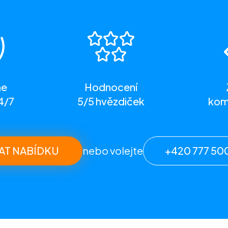
me
Hodnocení
4/7
5/5 hvězdiček
komp
AT NABÍDKU
nebo volejte
+420 777 50