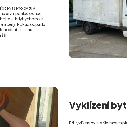
lídce vašeho bytu v
na první pohled odhadli,
bojte – i kdybychom se
ování ceny. Pokud odpadu
 dohodnutou cenu.
ižší.
Vyklízení byt
Při vyklízení bytu v Klecanech p