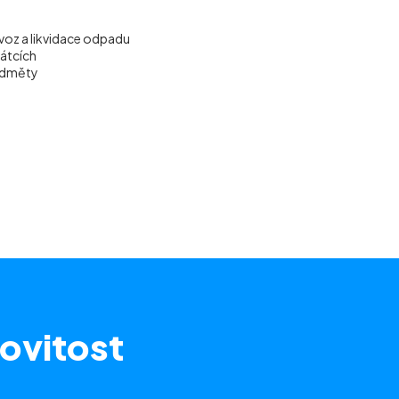
voz a likvidace odpadu
vátcích
ředměty
ovitost