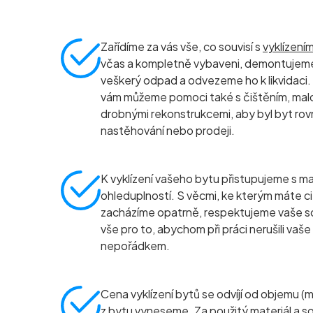
Zařídíme za vás vše, co souvisí s
vyklízení
včas a kompletně vybaveni, demontujeme
veškerý odpad a odvezeme ho k likvidaci.
vám můžeme pomoci také s čištěním, ma
drobnými rekonstrukcemi, aby byl byt rov
nastěhování nebo prodeji.
K vyklízení vašeho bytu přistupujeme s ma
ohleduplností. S věcmi, ke kterým máte ci
zacházíme opatrně, respektujeme vaše s
vše pro to, abychom při práci nerušili vaše
nepořádkem.
Cena vyklízení bytů se odvíjí od objemu (
z bytu vyneseme. Za použitý materiál a so