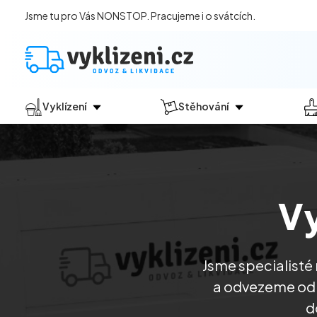
Jsme tu pro Vás NONSTOP. Pracujeme i o svátcích.
Vyklízení
Stěhování
Jak vyklízení probíhá?
Jak
probíhá?
Vyklízení pozůstalostí
Stěhování domácností
Vyklízení domů
Stěhování kanceláří
Vy
Vyklízení bytů
Vyklízení po povodních
Vyklízení komerčních prostor
Jsme specialisté
Vyklízení sklepů a garáží
a odvezeme odp
Vyklízení zahrad
d
Likvidace eternitu