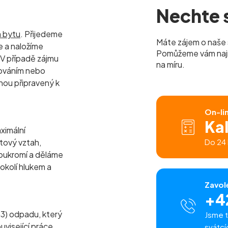
Nechte s
m bytu
. Přijedeme
Máte zájem o naše 
 a naložíme
Pomůžeme vám najít 
 V případě zájmu
na míru.
lováním nebo
nou připravený k
On-li
Ka
ximální
tový vztah,
Do 24 
oukromí a děláme
 okolí hlukem a
Zavol
+4
m
3
) odpadu, který
Jsme t
uvisející práce
svátcí