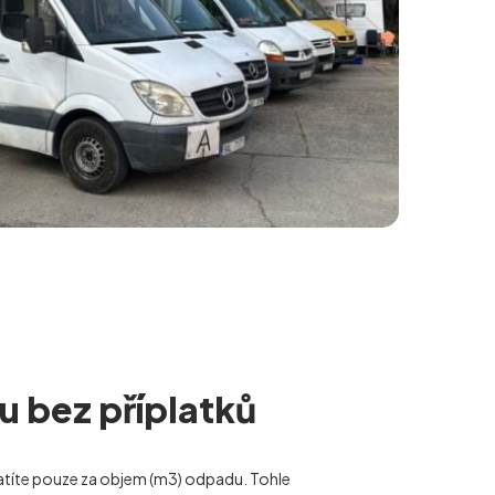
u bez příplatků
latíte pouze za objem (m
3
) odpadu. Tohle