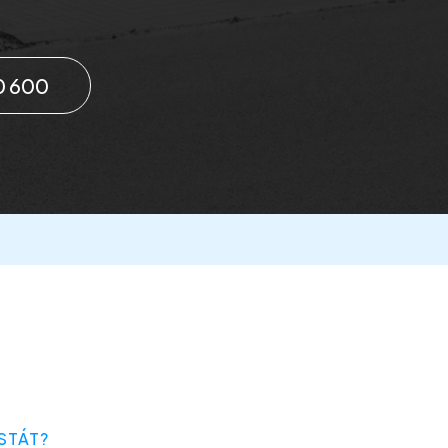
0 600
STÁT?