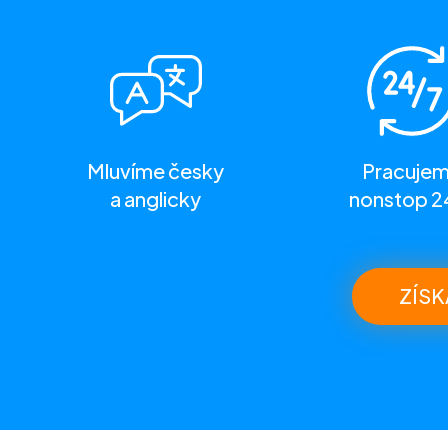
Mluvíme česky
Pracuje
a anglicky
nonstop 2
ZÍSK