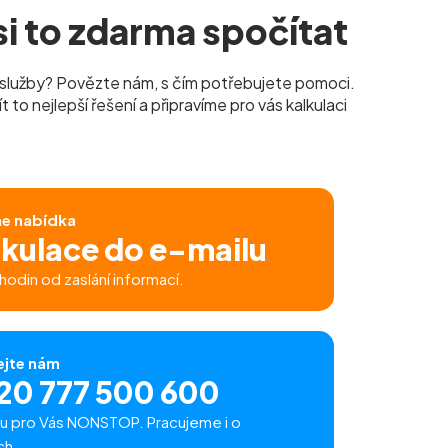
i to zdarma spočítat
služby? Povězte nám, s čím potřebujete pomoci.
to nejlepší řešení a připravíme pro vás kalkulaci
ne nabídka
lkulace do e-mailu
hodin od zaslání informací.
ejte nám
20 777 500 600
u pro Vás NONSTOP. Pracujeme i o
ch.