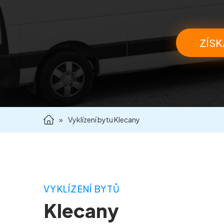
ZÍSK
»
Vyklízení bytu Klecany
VYKLÍZENÍ BYTŮ
Klecany