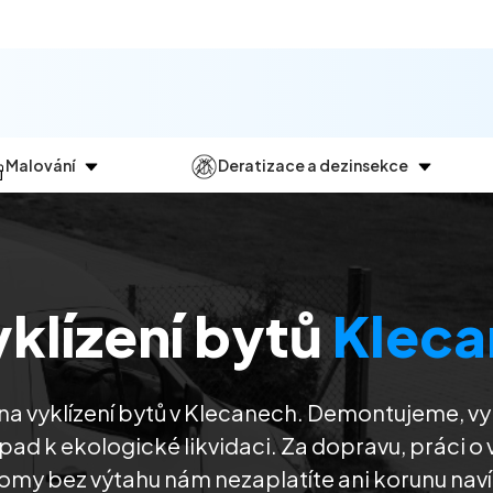
Malování
Deratizace a dezinsekce
Jak
probíhá?
Průběh
a
dezinsekce
Malování bytů
Deratizace
Malování domů
Dezinfekce
klízení bytů
Kleca
Malování kanceláří
Dezinsekce
Malování komerčních prostor
 na vyklízení bytů v Klecanech. Demontujeme, vy
ad k ekologické likvidaci. Za dopravu, práci o
omy bez výtahu nám nezaplatíte ani korunu naví