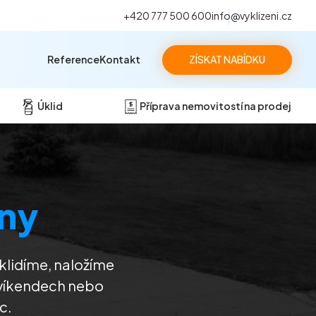
+420 777 500 600
info@vyklizeni.cz
Reference
Kontakt
ZÍSKAT NABÍDKU
Úklid
Příprava nemovitostí na prodej
ny
klidíme, naložíme
 víkendech nebo
c.