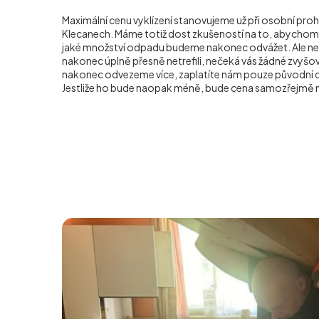
Maximální cenu vyklízení stanovujeme už při osobní proh
Klecanech. Máme totiž dost zkušeností na to, abychom 
jaké množství odpadu budeme nakonec odvážet. Ale ne
nakonec úplně přesně netrefili, nečeká vás žádné zvyš
nakonec odvezeme více, zaplatíte nám pouze původní
Jestliže ho bude naopak méně, bude cena samozřejmě n