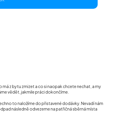
o má z bytu zmizet a co si naopak chcete nechat, a my
dáme vědět, jakmile práci dokončíme.
šechno to naložíme do přistavené dodávky. Nevadí nám
rý odpad následně odvezeme na patřičná sběrná místa