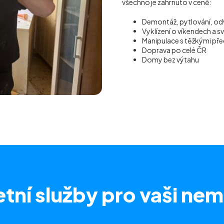
všechno je zahrnuto v ceně:
Demontáž, pytlování, od
Vyklízení o víkendech a s
Manipulace s těžkými p
Doprava po celé ČR
Domy bez výtahu
tní služby
pro vaši nem