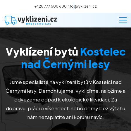
+420 777 500 600
info@vyklizeni.cz
Vyklízení bytů
Kostelec
Vyklízení
nad Černými lesy
Stěhování
Jsme specialisté na vyklízení bytů v Kostelci nad
Malování
Černými lesy. Demontujeme, vyklidíme, naložíme a
odvezeme odpad k ekologické likvidaci. Za
Deratizace a dezinsekce
dopravu, práci o víkendech nebo domy bez výtahu
nám nezaplatíte ani korunu navíc.
Úklid