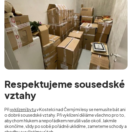
Respektujeme sousedské
vztahy
Při
vyklízení bytu
v Kostelci nad Černými lesy se nemusíte bát ani
o dobré sousedské vztahy. Při vyklízení děláme všechno pro to,
abychom hlukem a nepořádkem nerušili vaše okolí. Jakmile
skončíme, vždy po sobě pořádně uklidíme, zameteme schody a
chodby a vyčistíme výtah.