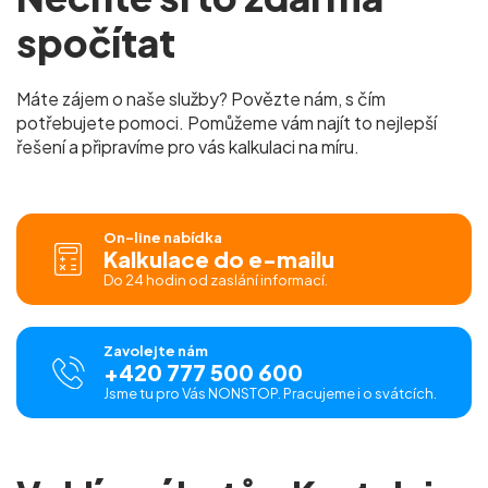
spočítat
Máte zájem o naše služby? Povězte nám, s čím
potřebujete pomoci. Pomůžeme vám najít to nejlepší
řešení a připravíme pro vás kalkulaci na míru.
On-line nabídka
Kalkulace do e-mailu
Do 24 hodin od zaslání informací.
Zavolejte nám
+420 777 500 600
Jsme tu pro Vás NONSTOP. Pracujeme i o svátcích.