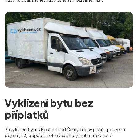
Vyklízení bytu bez
příplatků
Při vyklízení bytu v Kostelci nad Černými lesy platíte pouze za
objem (m
3
) odpadu. Tohle všechno je zahrnuto v ceně: