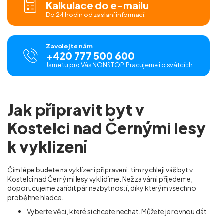
Kalkulace do e-mailu
Do 24 hodin od zaslání informací.
Zavolejte nám
+420 777 500 600
Jsme tu pro Vás NONSTOP. Pracujeme i o svátcích.
Jak připravit byt v
Kostelci nad Černými lesy
k vyklizení
Čím lépe budete na vyklízení připraveni, tím rychleji váš byt v
Kostelci nad Černými lesy vyklidíme. Než za vámi přijedeme,
doporučujeme zařídit pár nezbytností, díky kterým všechno
proběhne hladce.
Vyberte věci, které si chcete nechat. Můžete je rovnou dát