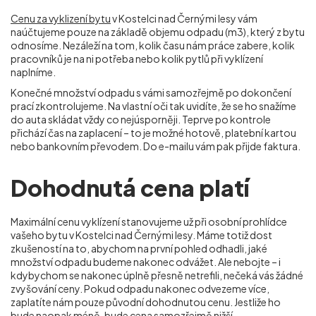
Cenu za vyklizení bytu
v Kostelci nad Černými lesy vám
naúčtujeme pouze na základě objemu odpadu (m
3
), který z bytu
odnosíme. Nezáleží na tom, kolik času nám práce zabere, kolik
pracovníků je na ni potřeba nebo kolik pytlů při vyklízení
naplníme.
Konečné množství odpadu s vámi samozřejmě po dokončení
prací zkontrolujeme. Na vlastní oči tak uvidíte, že se ho snažíme
do auta skládat vždy co nejúsporněji. Teprve po kontrole
přichází čas na zaplacení – to je možné hotově, platební kartou
nebo bankovním převodem. Do e-mailu vám pak přijde faktura.
Dohodnutá cena platí
Maximální cenu vyklízení stanovujeme už při osobní prohlídce
vašeho bytu v Kostelci nad Černými lesy. Máme totiž dost
zkušeností na to, abychom na první pohled odhadli, jaké
množství odpadu budeme nakonec odvážet. Ale nebojte – i
kdybychom se nakonec úplně přesně netrefili, nečeká vás žádné
zvyšování ceny. Pokud odpadu nakonec odvezeme více,
zaplatíte nám pouze původní dohodnutou cenu. Jestliže ho
bude naopak méně, bude cena samozřejmě nižší.