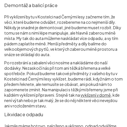
Demontáž a balicí práce
Při vyklízení bytu v Kostelci nad Černými lesy začneme tím, že
věci, které budeme odvážet, rozebereme na co nejmenší díly.
Někdy je snadné je demontovat, jiné budeme muset rozbít. Díky
tomu se nám s nimi lépe manipuluje, ale hlavně zaberou méně
místa. My tak do auta můžeme naskládat více odpadu, a vy tím
pádem zaplatíte méně. Menší předměty a díly balíme do
velkoobjemových pytlů, ve kterých zaberou méně prostoru a
snáze se skládají do auta.
Po rozebrání a zabalení věci nosíme a nakládáme do naší
dodávky. Nezaskočí nás při tom ani těžká břemena a velké
spotřebiče. Pokud budeme takové předměty z vašeho bytu v
Kostelci nad Černými lesy vyklízet, budeme rádi, když nám o tom
předem řeknete, ale nemusíte se obávat, ani pokud nám to
zapomenete zmínit. Na manipulaci s těžkými břemeny jsme při
každém vyklízení připraveni. Stejně tak na
vyklízení v domě
, kde
není výtah nebo je tak malý, že se do něj některé věci nevejdou
ani v rozloženém stavu.
Likvidace odpadu
Jakmile máme hotovo, naloženo a uklizeno, odpad odvážíme.