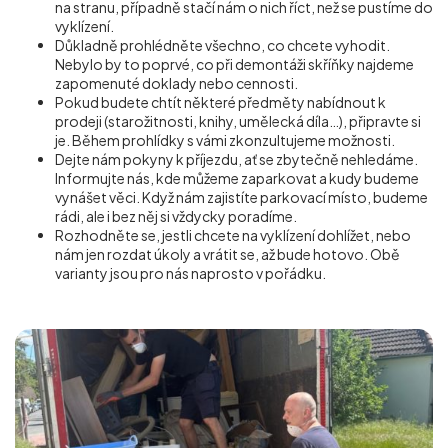
na stranu, případně stačí nám o nich říct, než se pustíme do
vyklízení.
Důkladně prohlédněte všechno, co chcete vyhodit.
Nebylo by to poprvé, co při demontáži skříňky najdeme
zapomenuté doklady nebo cennosti.
Pokud budete chtít některé předměty nabídnout k
prodeji (starožitnosti, knihy, umělecká díla…), připravte si
je. Během prohlídky s vámi zkonzultujeme možnosti.
Dejte nám pokyny k příjezdu, ať se zbytečně nehledáme.
Informujte nás, kde můžeme zaparkovat a kudy budeme
vynášet věci. Když nám zajistíte parkovací místo, budeme
rádi, ale i bez něj si vždycky poradíme.
Rozhodněte se, jestli chcete na vyklízení dohlížet, nebo
nám jen rozdat úkoly a vrátit se, až bude hotovo. Obě
varianty jsou pro nás naprosto v pořádku.