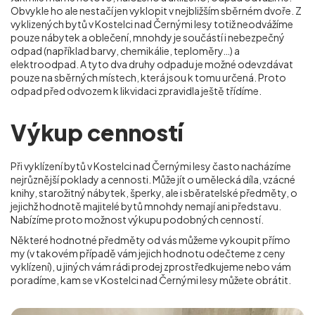
Obvykle ho ale nestačí jen vyklopit v nejbližším sběrném dvoře. Z
vyklizených bytů v Kostelci nad Černými lesy totiž neodvážíme
pouze nábytek a oblečení, mnohdy je součástí i nebezpečný
odpad (například barvy, chemikálie, teploměry…) a
elektroodpad. A tyto dva druhy odpadu je možné odevzdávat
pouze na sběrných místech, která jsou k tomu určená. Proto
odpad před odvozem k likvidaci zpravidla ještě třídíme.
Výkup cenností
Při vyklízení bytů v Kostelci nad Černými lesy často nacházíme
nejrůznější poklady a cennosti. Může jít o umělecká díla, vzácné
knihy, starožitný nábytek, šperky, ale i sběratelské předměty, o
jejichž hodnotě majitelé bytů mnohdy nemají ani představu.
Nabízíme proto možnost výkupu podobných cenností.
Některé hodnotné předměty od vás můžeme vykoupit přímo
my (v takovém případě vám jejich hodnotu odečteme z ceny
vyklízení), u jiných vám rádi prodej zprostředkujeme nebo vám
poradíme, kam se
v Kostelci nad Černými lesy
můžete obrátit.