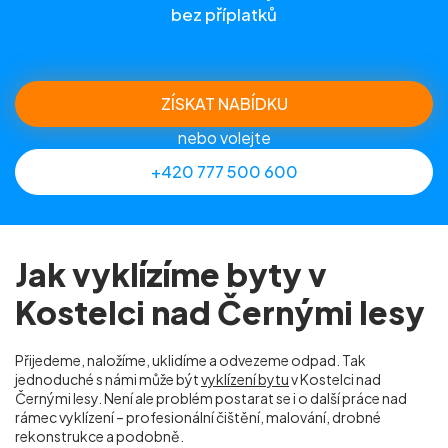
bez příplatků
ZÍSKAT NABÍDKU
nebo volejte
+420 777 500 600
Jak vyklízíme byty v
Kostelci nad Černými lesy
Přijedeme, naložíme, uklidíme a odvezeme odpad. Tak
jednoduché s námi může být
vyklízení bytu
v Kostelci nad
Černými lesy. Není ale problém postarat se i o další práce nad
rámec vyklízení – profesionální čištění, malování, drobné
rekonstrukce a podobně.