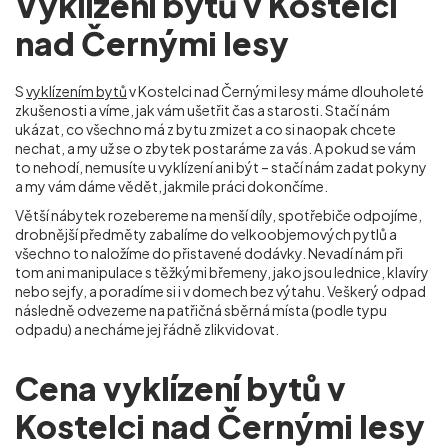
Vyklízení bytů v Kostelci
nad Černými lesy
S
vyklízením bytů
v Kostelci nad Černými lesy máme dlouholeté
zkušenosti a víme, jak vám ušetřit čas a starosti. Stačí nám
ukázat, co všechno má z bytu zmizet a co si naopak chcete
nechat, a my už se o zbytek postaráme za vás. A pokud se vám
to nehodí, nemusíte u vyklízení ani být – stačí nám zadat pokyny
a my vám dáme vědět, jakmile práci dokončíme.
Větší nábytek rozebereme na menší díly, spotřebiče odpojíme,
drobnější předměty zabalíme do velkoobjemových pytlů a
všechno to naložíme do přistavené dodávky. Nevadí nám při
tom ani manipulace s těžkými břemeny, jako jsou lednice, klavíry
nebo sejfy, a poradíme si i v domech bez výtahu. Veškerý odpad
následně odvezeme na patřičná sběrná místa (podle typu
odpadu) a necháme jej řádně zlikvidovat.
Cena vyklízení bytů v
Kostelci nad Černými lesy