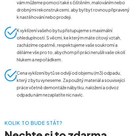
vám můžeme pomoci také s čištěním, malováním nebo
drobnými rekonstrukcemi, aby byl byt rovnou připravený
k nastěhování nebo prodeji.
K vyklízení vašeho bytu přistupujeme s maximální
ohleduplností. S věcmi, ke kterým máte citový vztah,
zacházíme opatrně, respektujeme vaše soukromí a
děláme vše pro to, abychom při práci nerušili vaše okolí
hlukem a nepořádkem.
Cena vyklízení bytů se odvíjí od objemu (m
3
) odpadu,
který z bytu vyneseme. Za použitý materiál a související
práce včetně demontáže nábytku, naložení a odvoz
odpadu nám nezaplatíte nic navíc.
KOLIK TO BUDE STÁT?
Nechte si to zdarma