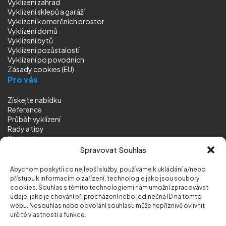
Vyklízení zahrad
Vyklízení sklepů a garáží
Vyklízení komerčních prostor
Vyklízení domů
Vyklízení bytů
Vyklízení pozůstalostí
Vyklízení
po povodních
Zásady cookies (EU)
Pro vás
Získejte nabídku
Reference
Průběh vyklízení
Rady a tipy
Kontakt
Sledujte nás
Spravovat Souhlas
Abychom poskytli co nejlepší služby, používáme k ukládání a/nebo
přístupu k informacím o zařízení, technologie jako jsou soubory
cookies. Souhlas s těmito technologiemi nám umožní zpracovávat
údaje, jako je chování při procházení nebo jedinečná ID na tomto
webu. Nesouhlas nebo odvolání souhlasu může nepříznivě ovlivnit
© 2026 Vyklizeni.cz (
mapa stránek
)
určité vlastnosti a funkce.
Designed by
MEDIA ENERGY