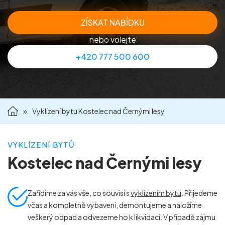
Příprava nemovitostí na prodej
ZÍSKAT NABÍDKU
nebo volejte
Reference
+420 777 500 600
Kontakt
»
Vyklízení bytu Kostelec nad Černými lesy
VYKLÍZENÍ BYTŮ
Kostelec nad Černými lesy
Zařídíme za vás vše, co souvisí s
vyklízením bytu
. Přijedeme
včas a kompletně vybaveni, demontujeme a naložíme
veškerý odpad a odvezeme ho k likvidaci. V případě zájmu