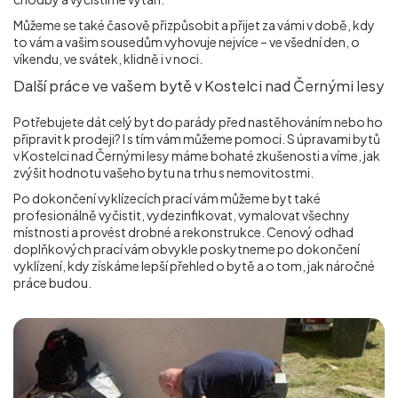
Můžeme se také časově přizpůsobit a přijet za vámi v době, kdy
to vám a vašim sousedům vyhovuje nejvíce – ve všední den, o
víkendu, ve svátek, klidně i v noci.
Další práce ve vašem bytě v Kostelci nad Černými lesy
Potřebujete dát celý byt do parády před nastěhováním nebo ho
připravit k prodeji? I s tím vám můžeme pomoci. S úpravami bytů
v Kostelci nad Černými lesy máme bohaté zkušenosti a víme, jak
zvýšit hodnotu vašeho bytu na trhu s nemovitostmi.
Po dokončení vyklízecích prací vám můžeme byt také
profesionálně vyčistit, vydezinfikovat, vymalovat všechny
místnosti a provést drobné a rekonstrukce. Cenový odhad
doplňkových prací vám obvykle poskytneme po dokončení
vyklízení, kdy získáme lepší přehled o bytě a o tom, jak náročné
práce budou.