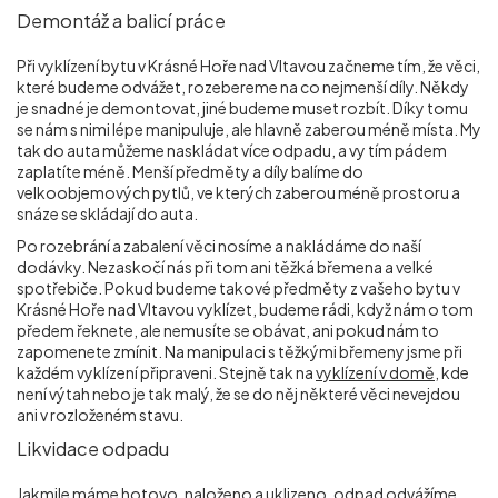
Demontáž a balicí práce
Při vyklízení bytu v Krásné Hoře nad Vltavou začneme tím, že věci,
které budeme odvážet, rozebereme na co nejmenší díly. Někdy
je snadné je demontovat, jiné budeme muset rozbít. Díky tomu
se nám s nimi lépe manipuluje, ale hlavně zaberou méně místa. My
tak do auta můžeme naskládat více odpadu, a vy tím pádem
zaplatíte méně. Menší předměty a díly balíme do
velkoobjemových pytlů, ve kterých zaberou méně prostoru a
snáze se skládají do auta.
Po rozebrání a zabalení věci nosíme a nakládáme do naší
dodávky. Nezaskočí nás při tom ani těžká břemena a velké
spotřebiče. Pokud budeme takové předměty z vašeho bytu v
Krásné Hoře nad Vltavou vyklízet, budeme rádi, když nám o tom
předem řeknete, ale nemusíte se obávat, ani pokud nám to
zapomenete zmínit. Na manipulaci s těžkými břemeny jsme při
každém vyklízení připraveni. Stejně tak na
vyklízení v domě
, kde
není výtah nebo je tak malý, že se do něj některé věci nevejdou
ani v rozloženém stavu.
Likvidace odpadu
Jakmile máme hotovo, naloženo a uklizeno, odpad odvážíme.