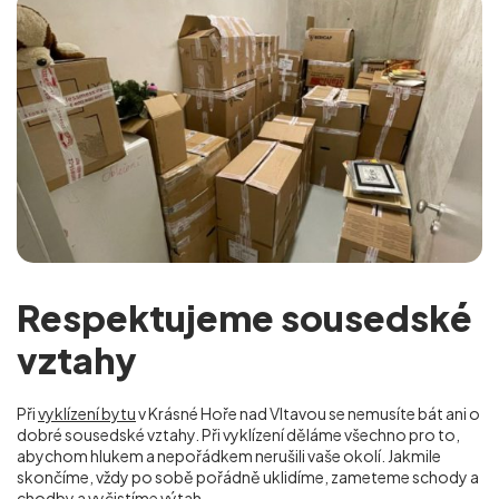
Respektujeme sousedské
vztahy
Při
vyklízení bytu
v Krásné Hoře nad Vltavou se nemusíte bát ani o
dobré sousedské vztahy. Při vyklízení děláme všechno pro to,
abychom hlukem a nepořádkem nerušili vaše okolí. Jakmile
skončíme, vždy po sobě pořádně uklidíme, zameteme schody a
chodby a vyčistíme výtah.