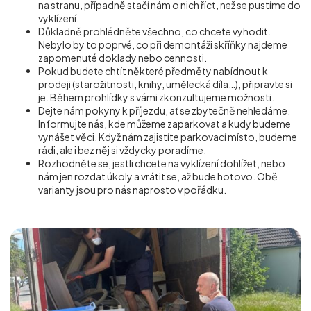
na stranu, případně stačí nám o nich říct, než se pustíme do
vyklízení.
Důkladně prohlédněte všechno, co chcete vyhodit.
Nebylo by to poprvé, co při demontáži skříňky najdeme
zapomenuté doklady nebo cennosti.
Pokud budete chtít některé předměty nabídnout k
prodeji (starožitnosti, knihy, umělecká díla…), připravte si
je. Během prohlídky s vámi zkonzultujeme možnosti.
Dejte nám pokyny k příjezdu, ať se zbytečně nehledáme.
Informujte nás, kde můžeme zaparkovat a kudy budeme
vynášet věci. Když nám zajistíte parkovací místo, budeme
rádi, ale i bez něj si vždycky poradíme.
Rozhodněte se, jestli chcete na vyklízení dohlížet, nebo
nám jen rozdat úkoly a vrátit se, až bude hotovo. Obě
varianty jsou pro nás naprosto v pořádku.