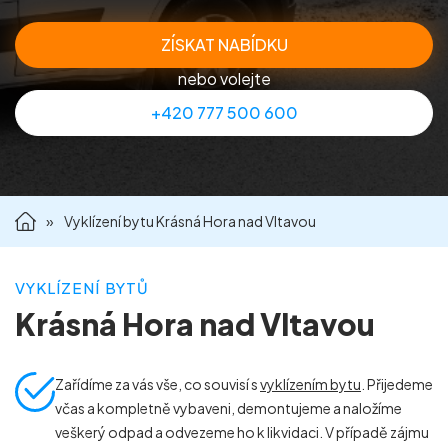
Příprava nemovitostí na prodej
ZÍSKAT NABÍDKU
nebo volejte
Reference
+420 777 500 600
Kontakt
»
Vyklízení bytu Krásná Hora nad Vltavou
VYKLÍZENÍ BYTŮ
Krásná Hora nad Vltavou
Zařídíme za vás vše, co souvisí s
vyklízením bytu
. Přijedeme
včas a kompletně vybaveni, demontujeme a naložíme
veškerý odpad a odvezeme ho k likvidaci. V případě zájmu