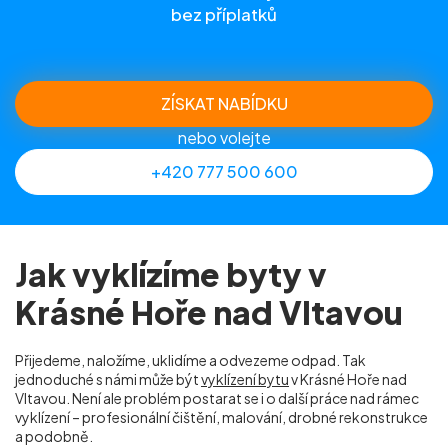
bez příplatků
ZÍSKAT NABÍDKU
nebo volejte
+420 777 500 600
Jak vyklízíme byty v
Krásné Hoře nad Vltavou
Přijedeme, naložíme, uklidíme a odvezeme odpad. Tak
jednoduché s námi může být
vyklízení bytu
v Krásné Hoře nad
Vltavou. Není ale problém postarat se i o další práce nad rámec
vyklízení – profesionální čištění, malování, drobné rekonstrukce
a podobně.