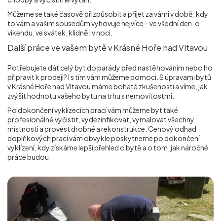
Můžeme se také časově přizpůsobit a přijet za vámi v době, kdy
to vám a vašim sousedům vyhovuje nejvíce – ve všední den, o
víkendu, ve svátek, klidně i v noci.
Další práce ve vašem bytě v Krásné Hoře nad Vltavou
Potřebujete dát celý byt do parády před nastěhováním nebo ho
připravit k prodeji? I s tím vám můžeme pomoci. S úpravami bytů
v Krásné Hoře nad Vltavou máme bohaté zkušenosti a víme, jak
zvýšit hodnotu vašeho bytu na trhu s nemovitostmi.
Po dokončení vyklízecích prací vám můžeme byt také
profesionálně vyčistit, vydezinfikovat, vymalovat všechny
místnosti a provést drobné a rekonstrukce. Cenový odhad
doplňkových prací vám obvykle poskytneme po dokončení
vyklízení, kdy získáme lepší přehled o bytě a o tom, jak náročné
práce budou.