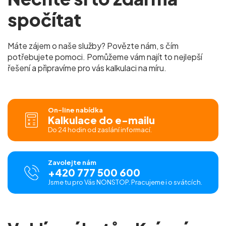
spočítat
Máte zájem o naše služby? Povězte nám, s čím
potřebujete pomoci. Pomůžeme vám najít to nejlepší
řešení a připravíme pro vás kalkulaci na míru.
On-line nabídka
Kalkulace do e-mailu
Do 24 hodin od zaslání informací.
Zavolejte nám
+420 777 500 600
Jsme tu pro Vás NONSTOP. Pracujeme i o svátcích.