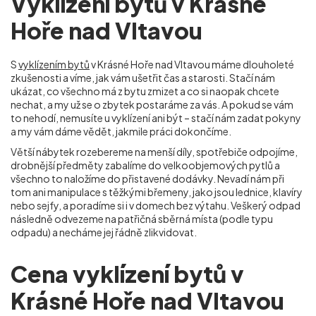
Vyklízení bytů v Krásné
Hoře nad Vltavou
S
vyklízením bytů
v Krásné Hoře nad Vltavou máme dlouholeté
zkušenosti a víme, jak vám ušetřit čas a starosti. Stačí nám
ukázat, co všechno má z bytu zmizet a co si naopak chcete
nechat, a my už se o zbytek postaráme za vás. A pokud se vám
to nehodí, nemusíte u vyklízení ani být – stačí nám zadat pokyny
a my vám dáme vědět, jakmile práci dokončíme.
Větší nábytek rozebereme na menší díly, spotřebiče odpojíme,
drobnější předměty zabalíme do velkoobjemových pytlů a
všechno to naložíme do přistavené dodávky. Nevadí nám při
tom ani manipulace s těžkými břemeny, jako jsou lednice, klavíry
nebo sejfy, a poradíme si i v domech bez výtahu. Veškerý odpad
následně odvezeme na patřičná sběrná místa (podle typu
odpadu) a necháme jej řádně zlikvidovat.
Cena vyklízení bytů v
Krásné Hoře nad Vltavou