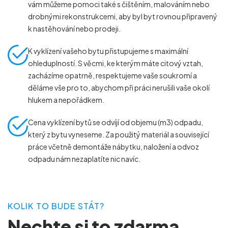
vám můžeme pomoci také s čištěním, malováním nebo
drobnými rekonstrukcemi, aby byl byt rovnou připravený
k nastěhování nebo prodeji.
K vyklízení vašeho bytu přistupujeme s maximální
ohleduplností. S věcmi, ke kterým máte citový vztah,
zacházíme opatrně, respektujeme vaše soukromí a
děláme vše pro to, abychom při práci nerušili vaše okolí
hlukem a nepořádkem.
Cena vyklízení bytů se odvíjí od objemu (m
3
) odpadu,
který z bytu vyneseme. Za použitý materiál a související
práce včetně demontáže nábytku, naložení a odvoz
odpadu nám nezaplatíte nic navíc.
KOLIK TO BUDE STÁT?
Nechte si to zdarma