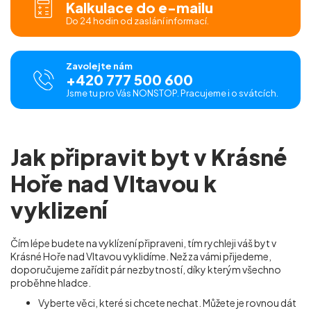
Kalkulace do e-mailu
Do 24 hodin od zaslání informací.
Zavolejte nám
+420 777 500 600
Jsme tu pro Vás NONSTOP. Pracujeme i o svátcích.
Jak připravit byt v Krásné
Hoře nad Vltavou k
vyklizení
Čím lépe budete na vyklízení připraveni, tím rychleji váš byt v
Krásné Hoře nad Vltavou vyklidíme. Než za vámi přijedeme,
doporučujeme zařídit pár nezbytností, díky kterým všechno
proběhne hladce.
Vyberte věci, které si chcete nechat. Můžete je rovnou dát