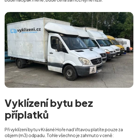
Vyklízení bytu bez
příplatků
Při vyklízení bytu v Krásné Hoře nad Vltavou platíte pouze za
objem (m
3
) odpadu. Tohle všechno je zahrnuto v ceně: