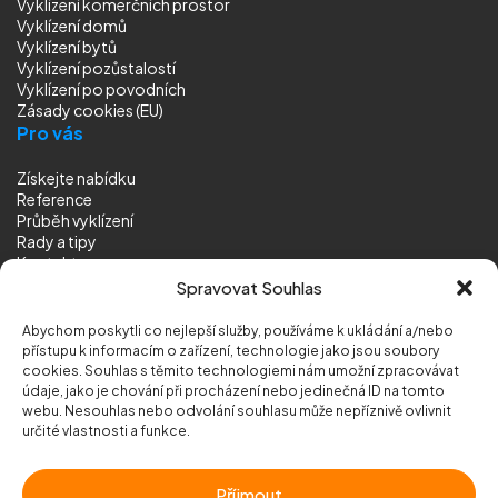
Vyklízení komerčních prostor
Vyklízení domů
Vyklízení bytů
Vyklízení pozůstalostí
Vyklízení
po povodních
Zásady cookies (EU)
Pro vás
Získejte nabídku
Reference
Průběh vyklízení
Rady a tipy
Kontakt
Sledujte nás
Spravovat Souhlas
Abychom poskytli co nejlepší služby, používáme k ukládání a/nebo
přístupu k informacím o zařízení, technologie jako jsou soubory
cookies. Souhlas s těmito technologiemi nám umožní zpracovávat
údaje, jako je chování při procházení nebo jedinečná ID na tomto
webu. Nesouhlas nebo odvolání souhlasu může nepříznivě ovlivnit
© 2026 Vyklizeni.cz (
mapa stránek
)
určité vlastnosti a funkce.
Designed by
MEDIA ENERGY
Příjmout