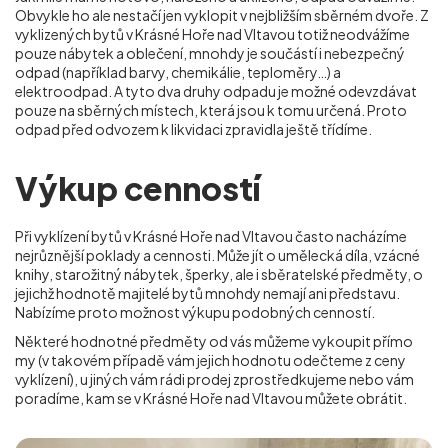
Obvykle ho ale nestačí jen vyklopit v nejbližším sběrném dvoře. Z
vyklizených bytů v Krásné Hoře nad Vltavou totiž neodvážíme
pouze nábytek a oblečení, mnohdy je součástí i nebezpečný
odpad (například barvy, chemikálie, teploměry…) a
elektroodpad. A tyto dva druhy odpadu je možné odevzdávat
pouze na sběrných místech, která jsou k tomu určená. Proto
odpad před odvozem k likvidaci zpravidla ještě třídíme.
Výkup cenností
Při vyklízení bytů v Krásné Hoře nad Vltavou často nacházíme
nejrůznější poklady a cennosti. Může jít o umělecká díla, vzácné
knihy, starožitný nábytek, šperky, ale i sběratelské předměty, o
jejichž hodnotě majitelé bytů mnohdy nemají ani představu.
Nabízíme proto možnost výkupu podobných cenností.
Některé hodnotné předměty od vás můžeme vykoupit přímo
my (v takovém případě vám jejich hodnotu odečteme z ceny
vyklízení), u jiných vám rádi prodej zprostředkujeme nebo vám
poradíme, kam se
v Krásné Hoře nad Vltavou
můžete obrátit.