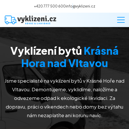
+420 777 500 600
info@vyklizeni.cz
Vyklízení bytů
Krásná
Vyklízení
Hora nad Vltavou
Stěhování
Jsme specialisté na vyklízení bytů v Krásné Hoře nad
Malování
Vltavou. Demontujeme, vyklidíme, naložíme a
odvezeme odpad k ekologické likvidaci. Za
Deratizace a dezinsekce
dopravu, práci o víkendech nebo domy bez výtahu
nám nezaplatíte ani korunu navíc.
Úklid