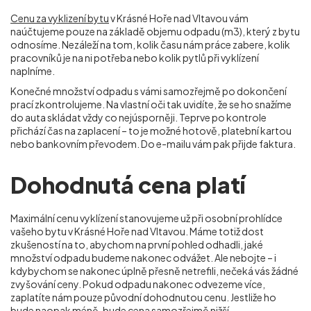
Cenu za vyklizení bytu
v Krásné Hoře nad Vltavou vám
naúčtujeme pouze na základě objemu odpadu (m
3
), který z bytu
odnosíme. Nezáleží na tom, kolik času nám práce zabere, kolik
pracovníků je na ni potřeba nebo kolik pytlů při vyklízení
naplníme.
Konečné množství odpadu s vámi samozřejmě po dokončení
prací zkontrolujeme. Na vlastní oči tak uvidíte, že se ho snažíme
do auta skládat vždy co nejúsporněji. Teprve po kontrole
přichází čas na zaplacení – to je možné hotově, platební kartou
nebo bankovním převodem. Do e-mailu vám pak přijde faktura.
Dohodnutá cena platí
Maximální cenu vyklízení stanovujeme už při osobní prohlídce
vašeho bytu v Krásné Hoře nad Vltavou. Máme totiž dost
zkušeností na to, abychom na první pohled odhadli, jaké
množství odpadu budeme nakonec odvážet. Ale nebojte – i
kdybychom se nakonec úplně přesně netrefili, nečeká vás žádné
zvyšování ceny. Pokud odpadu nakonec odvezeme více,
zaplatíte nám pouze původní dohodnutou cenu. Jestliže ho
bude naopak méně, bude cena samozřejmě nižší.