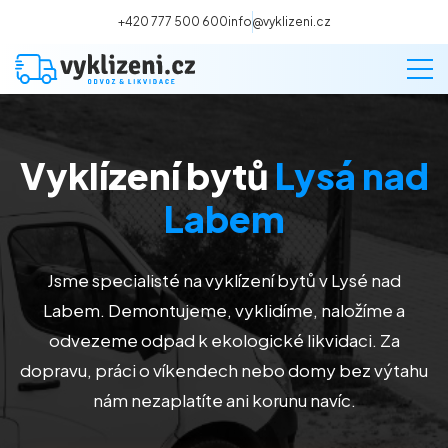
+420 777 500 600
info@vyklizeni.cz
Vyklízení bytů
Lysá nad
Vyklízení
Labem
Stěhování
Jsme specialisté na vyklízení bytů v Lysé nad
Malování
Labem. Demontujeme, vyklidíme, naložíme a
odvezeme odpad k ekologické likvidaci. Za
Deratizace a dezinsekce
dopravu, práci o víkendech nebo domy bez výtahu
nám nezaplatíte ani korunu navíc.
Úklid