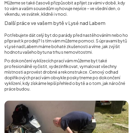
Můžeme se také časově přizpůsobit a přijet za vámi v době, kdy
to vám a vašim sousedům vyhovuje nejvíce – ve všední den, o
víkendu, ve svátek, klidně i v noci.
Další práce ve vašem bytě v Lysé nad Labem
Potřebujete dát celý byt do parády před nastěhováním nebo ho
připravit k prodeji? I s tím vám můžeme pomoci. S úpravami bytů
v Lysé nad Labem máme bohaté zkušenosti a víme, jak zvýšit
hodnotu vašeho bytu na trhu s nemovitostmi.
Po dokončení vyklízecích prací vám můžeme byt také
profesionálně vyčistit, vydezinfikovat, vymalovat všechny
místnosti a provést drobné a rekonstrukce. Cenový odhad
doplňkových prací vám obvykle poskytneme po dokončení
vyklízení, kdy získáme lepší přehled o bytě a o tom, jak náročné
práce budou.