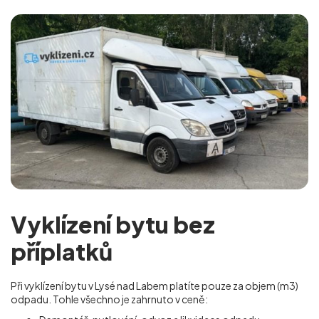
Vyklízení bytu bez
příplatků
Při vyklízení bytu v Lysé nad Labem platíte pouze za objem (m
3
)
odpadu. Tohle všechno je zahrnuto v ceně: