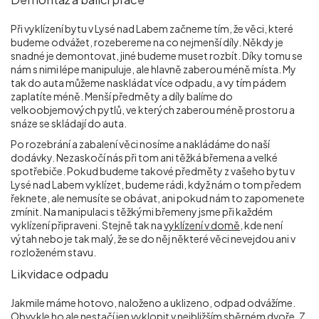
Při vyklízení bytu v Lysé nad Labem začneme tím, že věci, které
budeme odvážet, rozebereme na co nejmenší díly. Někdy je
snadné je demontovat, jiné budeme muset rozbít. Díky tomu se
nám s nimi lépe manipuluje, ale hlavně zaberou méně místa. My
tak do auta můžeme naskládat více odpadu, a vy tím pádem
zaplatíte méně. Menší předměty a díly balíme do
velkoobjemových pytlů, ve kterých zaberou méně prostoru a
snáze se skládají do auta.
Po rozebrání a zabalení věci nosíme a nakládáme do naší
dodávky. Nezaskočí nás při tom ani těžká břemena a velké
spotřebiče. Pokud budeme takové předměty z vašeho bytu v
Lysé nad Labem vyklízet, budeme rádi, když nám o tom předem
řeknete, ale nemusíte se obávat, ani pokud nám to zapomenete
zmínit. Na manipulaci s těžkými břemeny jsme při každém
vyklízení připraveni. Stejně tak na
vyklízení v domě
, kde není
výtah nebo je tak malý, že se do něj některé věci nevejdou ani v
rozloženém stavu.
Likvidace odpadu
Jakmile máme hotovo, naloženo a uklizeno, odpad odvážíme.
Obvykle ho ale nestačí jen vyklopit v nejbližším sběrném dvoře. Z