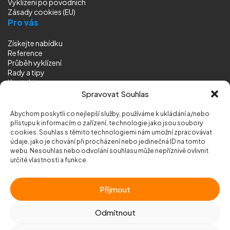
Vyklízení
po povodních
Zásady cookies (EU)
Pro vás
Získejte nabídku
Reference
Průběh vyklízení
Rady a tipy
Kontakt
Sledujte nás
Spravovat Souhlas
Abychom poskytli co nejlepší služby, používáme k ukládání a/nebo
přístupu k informacím o zařízení, technologie jako jsou soubory
cookies. Souhlas s těmito technologiemi nám umožní zpracovávat
údaje, jako je chování při procházení nebo jedinečná ID na tomto
webu. Nesouhlas nebo odvolání souhlasu může nepříznivě ovlivnit
© 2026 Vyklizeni.cz (
mapa stránek
)
určité vlastnosti a funkce.
Designed by
MEDIA ENERGY
Příjmout
Chráněno službou
reCAPTCHA
Ochrana soukromí
-
Smluvní podmínky
Odmítnout