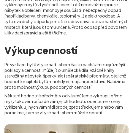
vyklizených bytů v Lysé nad Labem totiž neodvážíme pouze
nábytek a oblečení, mnohdy je součástí i nebezpečný odpad
(například barvy, chemikálie, teploměry…) a elektroodpad. A
tyto dva druhy odpadu je možné odevzdávat pouze na sběrných
místech, která jsou k tomu určená. Proto odpad před odvozem
k likvidaci zpravidla ještě třídíme.
Výkup cenností
Při vyklízení bytů v Lysé nad Labem často nacházíme nejrůznější
poklady a cennosti. Může jít o umělecká díla, vzácné knihy,
starožitný nábytek, šperky, ale i sběratelské předměty, o jejichž
hodnotě majitelé bytů mnohdy nemají ani představu. Nabízíme
proto možnost výkupu podobných cenností.
Některé hodnotné předměty od vás můžeme vykoupit přímo
my (v takovém případě vám jejich hodnotu odečteme z ceny
vyklízení), u jiných vám rádi prodej zprostředkujeme nebo vám
poradíme, kam se
v Lysé nad Labem
můžete obrátit.