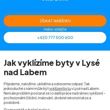
ZÍSKAT NABÍDKU
nebo volejte
+420 777 500 600
Jak vyklízíme byty v Lysé
nad Labem
Přijedeme, naložíme, uklidíme a odvezeme odpad. Tak
jednoduché s námi může být
vyklízení bytu
v Lysé nad Labem.
Není ale problém postarat se i o další práce nad rámec vyklízení –
profesionální čištění, malování, drobné rekonstrukce a
podobně.
Demontáž a balicí práce