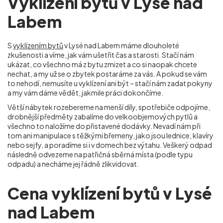
Vyklízení bytů v Lysé nad
Labem
S
vyklízením bytů
v Lysé nad Labem máme dlouholeté
zkušenosti a víme, jak vám ušetřit čas a starosti. Stačí nám
ukázat, co všechno má z bytu zmizet a co si naopak chcete
nechat, a my už se o zbytek postaráme za vás. A pokud se vám
to nehodí, nemusíte u vyklízení ani být – stačí nám zadat pokyny
a my vám dáme vědět, jakmile práci dokončíme.
Větší nábytek rozebereme na menší díly, spotřebiče odpojíme,
drobnější předměty zabalíme do velkoobjemových pytlů a
všechno to naložíme do přistavené dodávky. Nevadí nám při
tom ani manipulace s těžkými břemeny, jako jsou lednice, klavíry
nebo sejfy, a poradíme si i v domech bez výtahu. Veškerý odpad
následně odvezeme na patřičná sběrná místa (podle typu
odpadu) a necháme jej řádně zlikvidovat.
Cena vyklízení bytů v Lysé
nad Labem