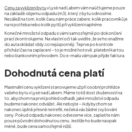
Cenu za vyklizení bytu
v Lysé nad Labem vám naúčtujeme pouze
na základě objemu odpadu (m
3
), který z bytu odnosíme.
Nezáleží na tom, kolik času nám práce zabere, kolik pracovníků je
na ni potřeba nebo kolik pytlů při vyklízení naplníme.
Konečné množství odpadu s vámi samozřejmě po dokončení
prací zkontrolujeme. Na vlastní oči tak uvidíte, že se ho snažíme
do auta skládat vždy co nejúsporněji. Teprve po kontrole
přichází čas na zaplacení – to je možné hotově, platební kartou
nebo bankovním převodem. Do e-mailu vám pak přijde faktura.
Dohodnutá cena platí
Maximální cenu vyklízení stanovujeme už při osobní prohlídce
vašeho bytu v Lysé nad Labem. Máme totiž dost zkušeností na
to, abychom na první pohled odhadli, jaké množství odpadu
budeme nakonec odvážet. Ale nebojte – i kdybychom se
nakonec úplně přesně netrefili, nečeká vás žádné zvyšování
ceny. Pokud odpadu nakonec odvezeme více, zaplatíte nám
pouze původní dohodnutou cenu. Jestliže ho bude naopak
méně, bude cena samozřejmě nižší.