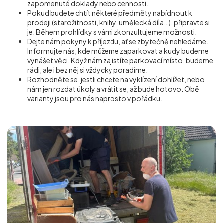
zapomenuté doklady nebo cennosti.
Pokud budete chtít některé předměty nabídnout k
prodeji (starožitnosti, knihy, umělecká díla…), připravte si
je. Během prohlídky s vámi zkonzultujeme možnosti.
Dejte nám pokyny k příjezdu, ať se zbytečně nehledáme.
Informujte nás, kde můžeme zaparkovat a kudy budeme
vynášet věci. Když nám zajistíte parkovací místo, budeme
rádi, ale i bez něj si vždycky poradíme.
Rozhodněte se, jestli chcete na vyklízení dohlížet, nebo
nám jen rozdat úkoly a vrátit se, až bude hotovo. Obě
varianty jsou pro nás naprosto v pořádku.