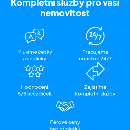
Kompletní služby
pro vaši
nemovitost
Mluvíme česky
Pracujeme
a anglicky
nonstop 24/7
Hodnocení
Zajistíme
5/5 hvězdiček
kompletní služby
Férové ceny
bez příplatků