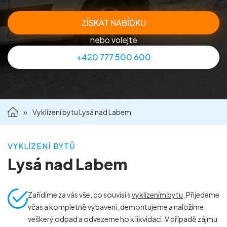
Příprava nemovitostí na prodej
ZÍSKAT NABÍDKU
nebo volejte
Reference
+420 777 500 600
Kontakt
»
Vyklízení bytu Lysá nad Labem
VYKLÍZENÍ BYTŮ
Lysá nad Labem
Zařídíme za vás vše, co souvisí s
vyklízením bytu
. Přijedeme
včas a kompletně vybaveni, demontujeme a naložíme
veškerý odpad a odvezeme ho k likvidaci. V případě zájmu