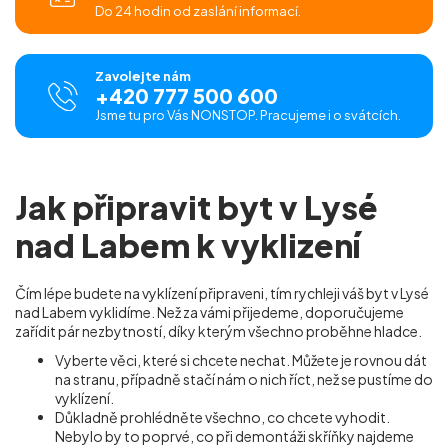
Do 24 hodin od zaslání informací.
Zavolejte nám
+420 777 500 600
Jsme tu pro Vás NONSTOP. Pracujeme i o svátcích.
Jak připravit byt v Lysé
nad Labem k vyklizení
Čím lépe budete na vyklízení připraveni, tím rychleji váš byt v Lysé
nad Labem vyklidíme. Než za vámi přijedeme, doporučujeme
zařídit pár nezbytností, díky kterým všechno proběhne hladce.
Vyberte věci, které si chcete nechat. Můžete je rovnou dát
na stranu, případně stačí nám o nich říct, než se pustíme do
vyklízení.
Důkladně prohlédněte všechno, co chcete vyhodit.
Nebylo by to poprvé, co při demontáži skříňky najdeme