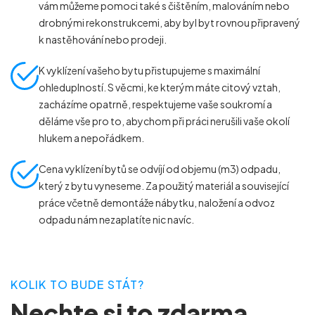
vám můžeme pomoci také s čištěním, malováním nebo
drobnými rekonstrukcemi, aby byl byt rovnou připravený
k nastěhování nebo prodeji.
K vyklízení vašeho bytu přistupujeme s maximální
ohleduplností. S věcmi, ke kterým máte citový vztah,
zacházíme opatrně, respektujeme vaše soukromí a
děláme vše pro to, abychom při práci nerušili vaše okolí
hlukem a nepořádkem.
Cena vyklízení bytů se odvíjí od objemu (m
3
) odpadu,
který z bytu vyneseme. Za použitý materiál a související
práce včetně demontáže nábytku, naložení a odvoz
odpadu nám nezaplatíte nic navíc.
KOLIK TO BUDE STÁT?
Nechte si to zdarma