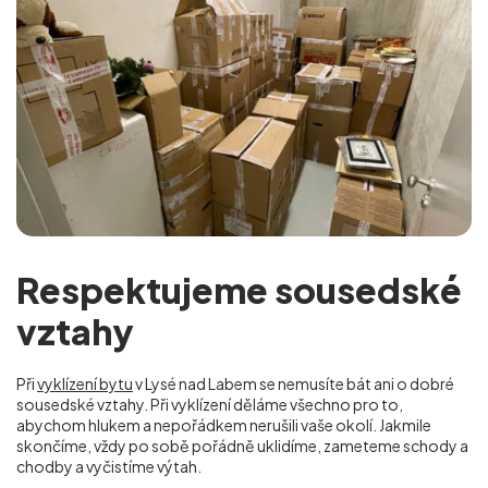
Respektujeme sousedské
vztahy
Při
vyklízení bytu
v Lysé nad Labem se nemusíte bát ani o dobré
sousedské vztahy. Při vyklízení děláme všechno pro to,
abychom hlukem a nepořádkem nerušili vaše okolí. Jakmile
skončíme, vždy po sobě pořádně uklidíme, zameteme schody a
chodby a vyčistíme výtah.