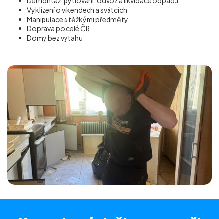
Demontáž, pytlování, odvoz a likvidace odpadu
Vyklízení o víkendech a svátcích
Manipulace s těžkými předměty
Doprava po celé ČR
Domy bez výtahu