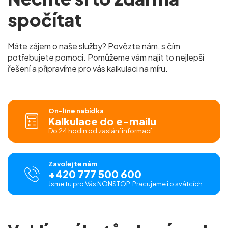
spočítat
Máte zájem o naše služby? Povězte nám, s čím
potřebujete pomoci. Pomůžeme vám najít to nejlepší
řešení a připravíme pro vás kalkulaci na míru.
On-line nabídka
Kalkulace do e-mailu
Do 24 hodin od zaslání informací.
Zavolejte nám
+420 777 500 600
Jsme tu pro Vás NONSTOP. Pracujeme i o svátcích.