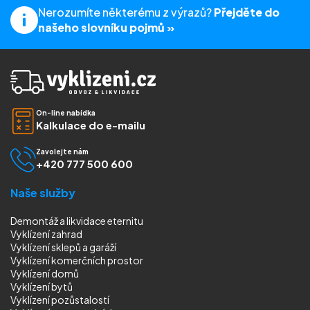
Nerozumíte některému z výrazů?
Přejděte do
našeho slovníku pojmů »
On-line nabídka
Kalkulace do e-mailu
Zavolejte nám
+420 777 500 600
Naše služby
Demontáž a likvidace eternitu
Vyklízení zahrad
Vyklízení sklepů a garáží
Vyklízení komerčních prostor
Vyklízení domů
Vyklízení bytů
Vyklízení pozůstalostí