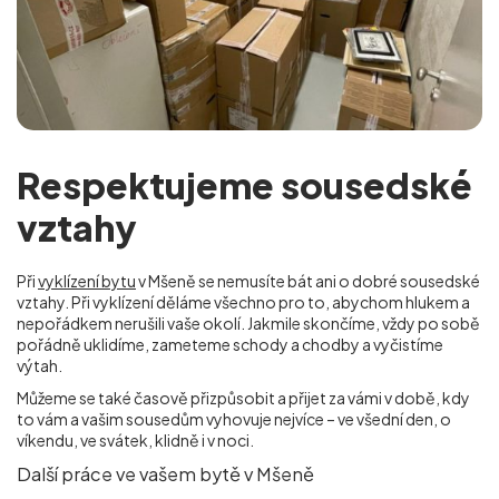
Respektujeme sousedské
vztahy
Při
vyklízení bytu
v Mšeně se nemusíte bát ani o dobré sousedské
vztahy. Při vyklízení děláme všechno pro to, abychom hlukem a
nepořádkem nerušili vaše okolí. Jakmile skončíme, vždy po sobě
pořádně uklidíme, zameteme schody a chodby a vyčistíme
výtah.
Můžeme se také časově přizpůsobit a přijet za vámi v době, kdy
to vám a vašim sousedům vyhovuje nejvíce – ve všední den, o
víkendu, ve svátek, klidně i v noci.
Další práce ve vašem bytě v Mšeně