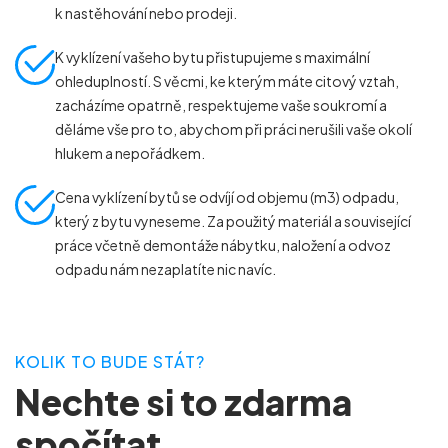
k nastěhování nebo prodeji.
K vyklízení vašeho bytu přistupujeme s maximální
ohleduplností. S věcmi, ke kterým máte citový vztah,
zacházíme opatrně, respektujeme vaše soukromí a
děláme vše pro to, abychom při práci nerušili vaše okolí
hlukem a nepořádkem.
Cena vyklízení bytů se odvíjí od objemu (m
3
) odpadu,
který z bytu vyneseme. Za použitý materiál a související
práce včetně demontáže nábytku, naložení a odvoz
odpadu nám nezaplatíte nic navíc.
KOLIK TO BUDE STÁT?
Nechte si to zdarma
spočítat