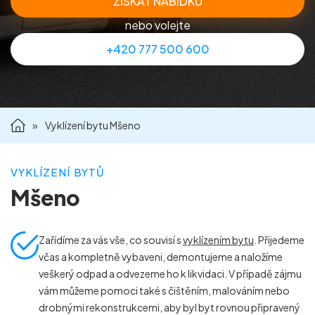
ZÍSKAT NABÍDKU
Příprava nemovitostí na prodej
nebo volejte
+420 777 500 600
Reference
Kontakt
»
Vyklízení bytu Mšeno
VYKLÍZENÍ BYTŮ
Mšeno
Zařídíme za vás vše, co souvisí s
vyklízením bytu
. Přijedeme
včas a kompletně vybaveni, demontujeme a naložíme
veškerý odpad a odvezeme ho k likvidaci. V případě zájmu
vám můžeme pomoci také s čištěním, malováním nebo
drobnými rekonstrukcemi, aby byl byt rovnou připravený