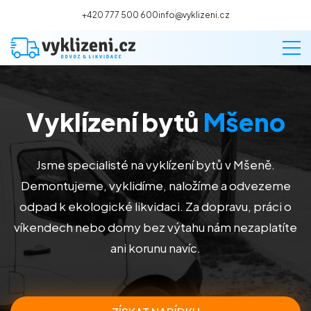
+420 777 500 600
info@vyklizeni.cz
Vyklízení bytů
Mšeno
Vyklízení
Stěhování
Jsme specialisté na vyklízení bytů v Mšeně.
Demontujeme, vyklidíme, naložíme a odvezeme
Malování
odpad k ekologické likvidaci. Za dopravu, práci o
víkendech nebo domy bez výtahu nám nezaplatíte
Deratizace a dezinsekce
ani korunu navíc.
Úklid