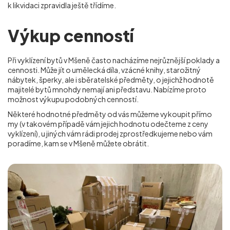
k likvidaci zpravidla ještě třídíme.
Výkup cenností
Při vyklízení bytů v Mšeně často nacházíme nejrůznější poklady a
cennosti. Může jít o umělecká díla, vzácné knihy, starožitný
nábytek, šperky, ale i sběratelské předměty, o jejichž hodnotě
majitelé bytů mnohdy nemají ani představu. Nabízíme proto
možnost výkupu podobných cenností.
Některé hodnotné předměty od vás můžeme vykoupit přímo
my (v takovém případě vám jejich hodnotu odečteme z ceny
vyklízení), u jiných vám rádi prodej zprostředkujeme nebo vám
poradíme, kam se
v Mšeně
můžete obrátit.