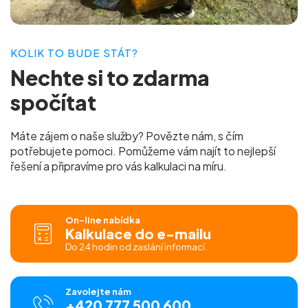
KOLIK TO BUDE STÁT?
Nechte si to
zdarma
spočítat
Máte zájem o naše služby? Povězte nám, s čím
potřebujete pomoci. Pomůžeme vám najít to nejlepší
řešení a připravíme pro vás
kalkulaci na míru.
On-line nabídka
Kalkulace do e-mailu
Do 24 hodin od zaslání informací.
Zavolejte nám
+420 777 500 600