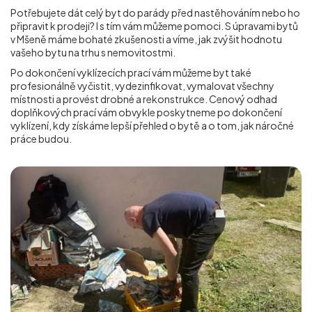
Potřebujete dát celý byt do parády před nastěhováním nebo ho
připravit k prodeji? I s tím vám můžeme pomoci. S úpravami bytů
v Mšeně máme bohaté zkušenosti a víme, jak zvýšit hodnotu
vašeho bytu na trhu s nemovitostmi.
Po dokončení vyklízecích prací vám můžeme byt také
profesionálně vyčistit, vydezinfikovat, vymalovat všechny
místnosti a provést drobné a rekonstrukce. Cenový odhad
doplňkových prací vám obvykle poskytneme po dokončení
vyklízení, kdy získáme lepší přehled o bytě a o tom, jak náročné
práce budou.