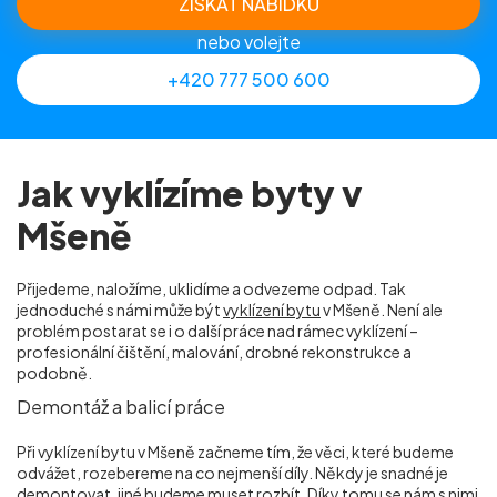
ZÍSKAT NABÍDKU
nebo volejte
+420 777 500 600
Jak vyklízíme byty v
Mšeně
Přijedeme, naložíme, uklidíme a odvezeme odpad. Tak
jednoduché s námi může být
vyklízení bytu
v Mšeně. Není ale
problém postarat se i o další práce nad rámec vyklízení –
profesionální čištění, malování, drobné rekonstrukce a
podobně.
Demontáž a balicí práce
Při vyklízení bytu v Mšeně začneme tím, že věci, které budeme
odvážet, rozebereme na co nejmenší díly. Někdy je snadné je
demontovat, jiné budeme muset rozbít. Díky tomu se nám s nimi