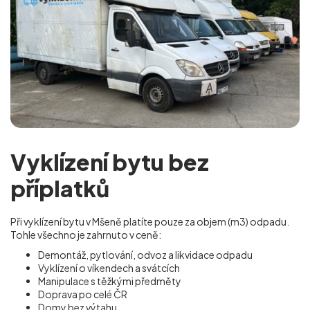
Vyklízení bytu bez
příplatků
Při vyklízení bytu v Mšeně platíte pouze za objem (m
3
) odpadu.
Tohle všechno je zahrnuto v ceně:
Demontáž, pytlování, odvoz a likvidace odpadu
Vyklízení o víkendech a svátcích
Manipulace s těžkými předměty
Doprava po celé ČR
Domy bez výtahu