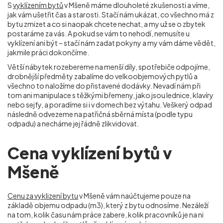
S
vyklízením bytů
v Mšeně máme dlouholeté zkušenosti a víme,
jak vám ušetřit čas a starosti. Stačí nám ukázat, co všechno má z
bytu zmizet a co si naopak chcete nechat, a my už se o zbytek
postaráme za vás. A pokud se vám to nehodí, nemusíte u
vyklízení ani být – stačí nám zadat pokyny a my vám dáme vědět,
jakmile práci dokončíme.
Větší nábytek rozebereme na menší díly, spotřebiče odpojíme,
drobnější předměty zabalíme do velkoobjemových pytlů a
všechno to naložíme do přistavené dodávky. Nevadí nám při
tom ani manipulace s těžkými břemeny, jako jsou lednice, klavíry
nebo sejfy, a poradíme si i v domech bez výtahu. Veškerý odpad
následně odvezeme na patřičná sběrná místa (podle typu
odpadu) a necháme jej řádně zlikvidovat.
Cena vyklízení bytů v
Mšeně
Cenu za vyklizení bytu
v Mšeně vám naúčtujeme pouze na
základě objemu odpadu (m
3
), který z bytu odnosíme. Nezáleží
na tom, kolik času nám práce zabere, kolik pracovníků je na ni