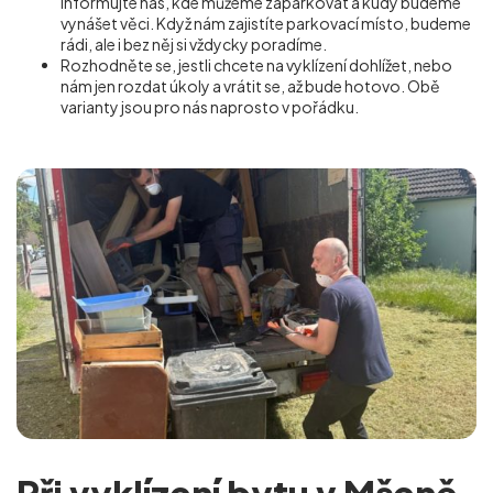
Informujte nás, kde můžeme zaparkovat a kudy budeme
vynášet věci. Když nám zajistíte parkovací místo, budeme
rádi, ale i bez něj si vždycky poradíme.
Rozhodněte se, jestli chcete na vyklízení dohlížet, nebo
nám jen rozdat úkoly a vrátit se, až bude hotovo. Obě
varianty jsou pro nás naprosto v pořádku.
Při vyklízení bytu v Mšeně