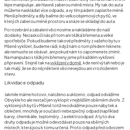
lépe manipuluje, ale hlavně zaberou méně místa. My tak do auta
můžeme naskládat více odpadu, a vy tím pádem zaplatíte méně.
Menší předměty a díly balíme do velkoobjemových pytlů, ve
kterých zaberou méně prostoru a snáze se skládají do auta.
Po rozebrání a zabalení věci nosíme a nakládáme do naší
dodávky. Nezaskočí nás při tom ani těžká břemena a velké
spotřebiče. Pokud budeme takové předměty z vašeho bytu v
Mšeně vyklízet, budeme rádi, když nám o tom předem řeknete,
ale nemusíte se obávat, ani pokud nám to zapomenete zmínit.
Na manipulaci s těžkými břemeny jsme při každém vyklízení
připraveni. Stejně tak na
vyklízení v domě
, kde není výtah nebo je
tak malý, že se do něj některé věci nevejdou ani v rozloženém
stavu.
Likvidace odpadu
Jakmile máme hotovo, naloženo a uklizeno, odpad odvážíme.
Obvykle ho ale nestačí jen vyklopit v nejbližším sběrném dvoře. Z
vyklizených bytů v Mšeně totiž neodvážíme pouze nábytek a
oblečení, mnohdy je součástí i nebezpečný odpad (například
barvy, chemikálie, teploměry…) a elektroodpad. A tyto dva
druhy odpadu je možné odevzdávat pouze na sběrných
místech, která jsou k tomu určená. Proto odpad před odvozem