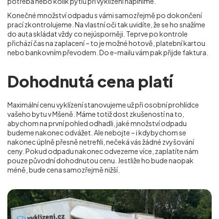
potřeba nebo kolik pytlů při vyklízení naplníme.
Konečné množství odpadu s vámi samozřejmě po dokončení
prací zkontrolujeme. Na vlastní oči tak uvidíte, že se ho snažíme
do auta skládat vždy co nejúsporněji. Teprve po kontrole
přichází čas na zaplacení – to je možné hotově, platební kartou
nebo bankovním převodem. Do e-mailu vám pak přijde faktura.
Dohodnutá cena platí
Maximální cenu vyklízení stanovujeme už při osobní prohlídce
vašeho bytu v Mšeně. Máme totiž dost zkušeností na to,
abychom na první pohled odhadli, jaké množství odpadu
budeme nakonec odvážet. Ale nebojte – i kdybychom se
nakonec úplně přesně netrefili, nečeká vás žádné zvyšování
ceny. Pokud odpadu nakonec odvezeme více, zaplatíte nám
pouze původní dohodnutou cenu. Jestliže ho bude naopak
méně, bude cena samozřejmě nižší.