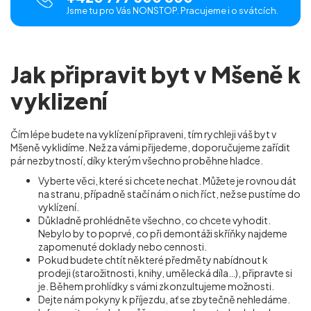
Jsme tu pro Vás NONSTOP. Pracujeme i o svátcích.
Jak připravit byt v Mšeně k
vyklizení
Čím lépe budete na vyklízení připraveni, tím rychleji váš byt v
Mšeně vyklidíme. Než za vámi přijedeme, doporučujeme zařídit
pár nezbytností, díky kterým všechno proběhne hladce.
Vyberte věci, které si chcete nechat. Můžete je rovnou dát
na stranu, případně stačí nám o nich říct, než se pustíme do
vyklízení.
Důkladně prohlédněte všechno, co chcete vyhodit.
Nebylo by to poprvé, co při demontáži skříňky najdeme
zapomenuté doklady nebo cennosti.
Pokud budete chtít některé předměty nabídnout k
prodeji (starožitnosti, knihy, umělecká díla…), připravte si
je. Během prohlídky s vámi zkonzultujeme možnosti.
Dejte nám pokyny k příjezdu, ať se zbytečně nehledáme.