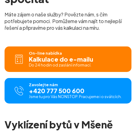
Máte zájem o naše služby? Povězte nám, s čím
potřebujete pomoci. Pomůžeme vám najít to nejlepší
řešení a připravíme pro vás kalkulaci na míru.
On-line nabídka
Kalkulace do e-mailu
Do 24 hodin od zaslání informací.
Zavolejte nám
+420 777 500 600
Jsme tu pro Vás NONSTOP. Pracujeme i o svátcích.
Vyklízení bytů v Mšeně