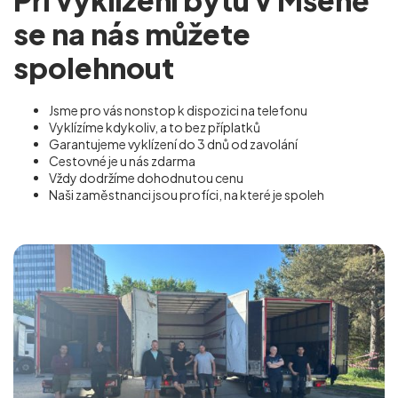
se na nás můžete
spolehnout
Jsme pro vás nonstop k dispozici na telefonu
Vyklízíme kdykoliv, a to bez příplatků
Garantujeme vyklízení do 3 dnů od zavolání
Cestovné je u nás zdarma
Vždy dodržíme dohodnutou cenu
Naši zaměstnanci jsou profíci, na které je spoleh