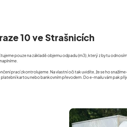
raze 10 ve Strašnicích
aúčtujeme pouze na základě objemu odpadu (m
3
), který z bytu odnosím
í naplníme.
 prací zkontrolujeme. Na vlastní oči tak uvidíte, že se ho snažíme 
ě, platební kartou nebo bankovním převodem. Do e-mailu vám pak přij