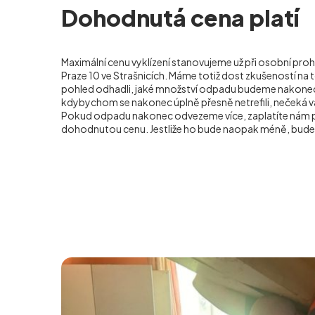
Dohodnutá cena platí
Maximální cenu vyklízení stanovujeme už při osobní proh
Praze 10 ve Strašnicích. Máme totiž dost zkušeností na 
pohled odhadli, jaké množství odpadu budeme nakonec o
kdybychom se nakonec úplně přesně netrefili, nečeká v
Pokud odpadu nakonec odvezeme více, zaplatíte nám 
dohodnutou cenu. Jestliže ho bude naopak méně, bude