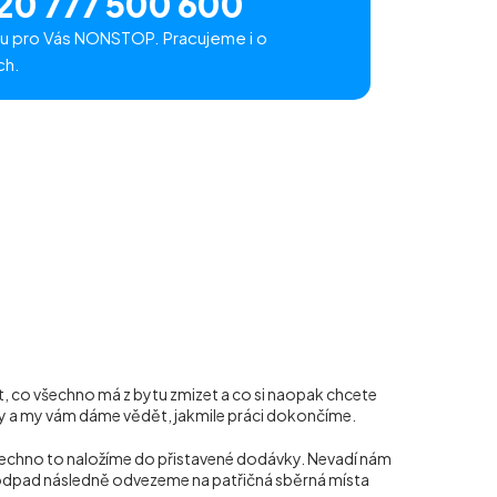
20 777 500 600
u pro Vás NONSTOP. Pracujeme i o
ch.
at, co všechno má z bytu zmizet a co si naopak chcete
yny a my vám dáme vědět, jakmile práci dokončíme.
šechno to naložíme do přistavené dodávky. Nevadí nám
rý odpad následně odvezeme na patřičná sběrná místa