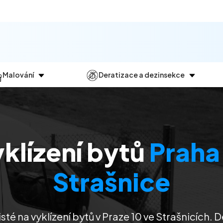
Malování
Deratizace a dezinsekce
Jak
probíhá?
Průběh
a
dezinsekce
Malování bytů
Deratizace
Malování domů
Dezinfekce
klízení bytů
Praha
Malování kanceláří
Dezinsekce
Malování komerčních prostor
Strašnice
sté na vyklízení bytů v Praze 10 ve Strašnicích