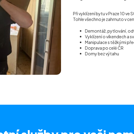
Při vyklízení bytu v Praze 10 ve
Tohle všechno je zahrnuto v ce
Demontáž, pytlování, od
Vyklízení o víkendech a s
Manipulace s těžkými p
Doprava po celé ČR
Domy bez výtahu