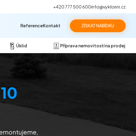
+420 777 500 600
info@vyklizeni.cz
Reference
Kontakt
ZÍSKAT NABÍDKU
Úklid
Příprava nemovitostí na prodej
 10
. Demontujeme,