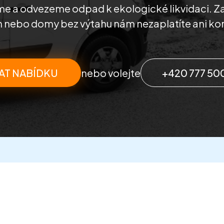
íme a odvezeme odpad k ekologické likvidaci. Za
 nebo domy bez výtahu nám nezaplatíte ani kor
AT NABÍDKU
nebo volejte
+420 777 50