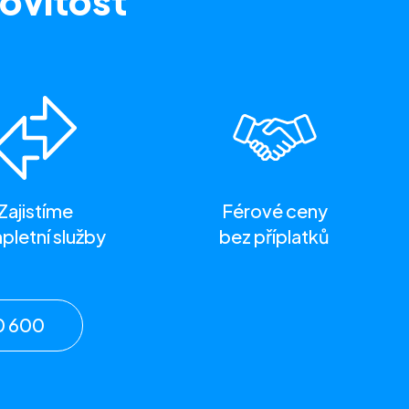
ovitost
Zajistíme
Férové ceny
letní služby
bez příplatků
0 600