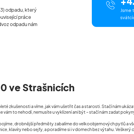
+4
m
3
) odpadu, který
Jsme t
uvisející práce
svátcí
odvoz odpadu nám
10 ve Strašnicích
eté zkušenosti a víme, jak vám ušetřit čas a starosti. Stačí nám ukáz
se vám to nehodí, nemusíte u vyklízení ani být – stačí nám zadat pok
dpojíme, drobnější předměty zabalíme do velkoobjemových pytlů a v
nice, klavíry nebo sejfy, a poradíme si i v domech bez výtahu. Veške