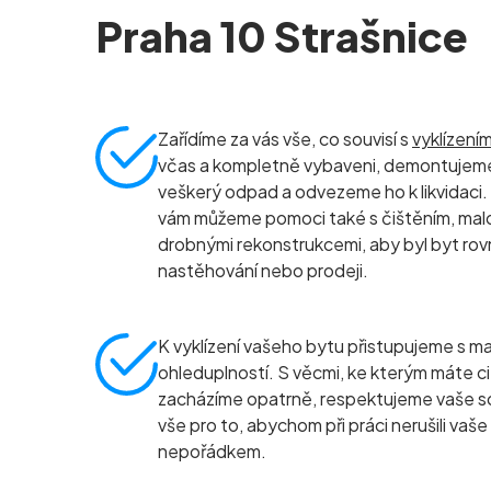
Praha 10 Strašnice
Zařídíme za vás vše, co souvisí s
vyklízení
včas a kompletně vybaveni, demontujeme
veškerý odpad a odvezeme ho k likvidaci.
vám můžeme pomoci také s čištěním, ma
drobnými rekonstrukcemi, aby byl byt rov
nastěhování nebo prodeji.
K vyklízení vašeho bytu přistupujeme s ma
ohleduplností. S věcmi, ke kterým máte ci
zacházíme opatrně, respektujeme vaše s
vše pro to, abychom při práci nerušili vaše
nepořádkem.