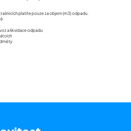
 Strašnicích platíte pouze za objem (m
3
) odpadu.
ně:
voz a likvidace odpadu
vátcích
ředměty