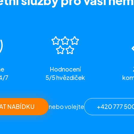
tní služby
pro vaši nem
me
Hodnocení
4/7
5/5 hvězdiček
komp
AT NABÍDKU
nebo volejte
+420 777 50