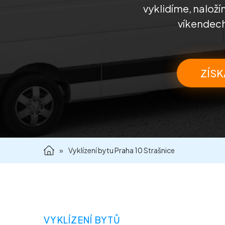
vyklidíme, nalož
víkendech
ZÍSK
»
Vyklízení bytu Praha 10 Strašnice
VYKLÍZENÍ BYTŮ