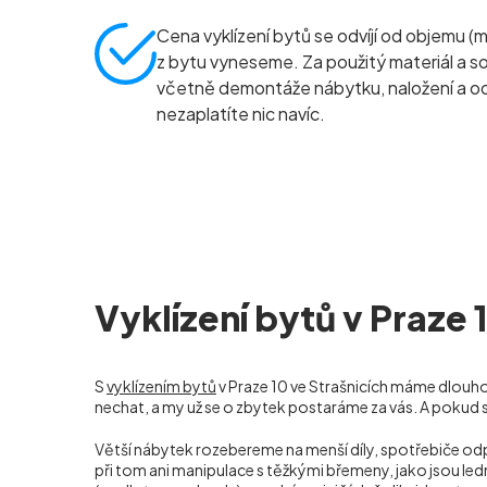
Cena vyklízení bytů se odvíjí od objemu (
z bytu vyneseme. Za použitý materiál a so
včetně demontáže nábytku, naložení a 
nezaplatíte nic navíc.
Vyklízení bytů v Praze 
S
vyklízením bytů
v Praze 10 ve Strašnicích máme dlouhol
nechat, a my už se o zbytek postaráme za vás. A pokud 
Větší nábytek rozebereme na menší díly, spotřebiče o
při tom ani manipulace s těžkými břemeny, jako jsou led