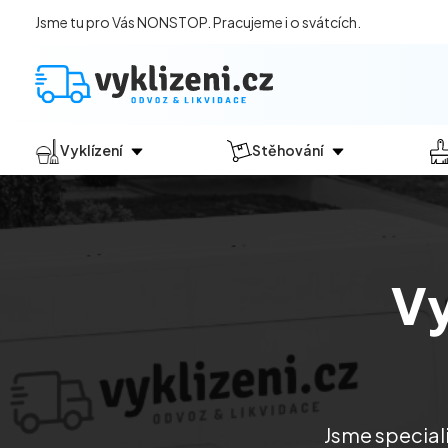
Jsme tu pro Vás NONSTOP. Pracujeme i o svátcích.
Vyklízení
Stěhování
Jak vyklízení probíhá?
Jak
probíhá?
Vyklízení pozůstalostí
Stěhování domácností
Vyklízení domů
Stěhování kanceláří
Vy
Vyklízení bytů
Vyklízení po povodních
Vyklízení komerčních prostor
Vyklízení sklepů a garáží
Vyklízení zahrad
Jsme speciali
Likvidace eternitu