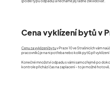
(podle typu odpadu) a necháme jej řádně zlikvidovat.
Cena vyklízení bytů v P
Cenu za vyklizení bytu
v Praze 10 ve Strašnicích vám n
pracovníků je na ni potřeba nebo kolik pytlů při vyklízen
Konečné množství odpadu s vámi samozřejmě po dokončení
kontrole přichází čas na zaplacení – to je možné hotov