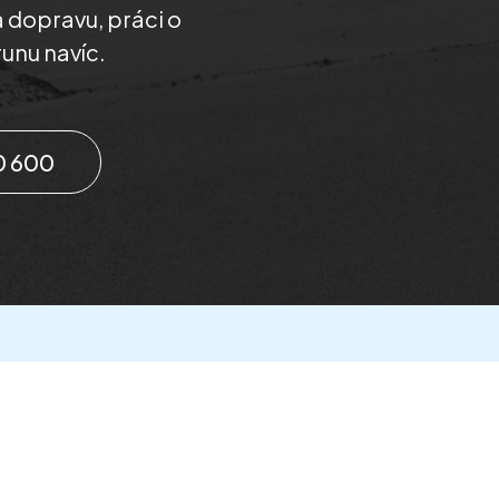
 dopravu, práci o
unu navíc.
0 600