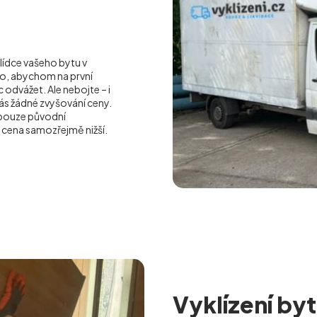
lídce vašeho bytu v
to, abychom na první
dvážet. Ale nebojte – i
ás žádné zvyšování ceny.
pouze původní
 cena samozřejmě nižší.
Vyklízení byt