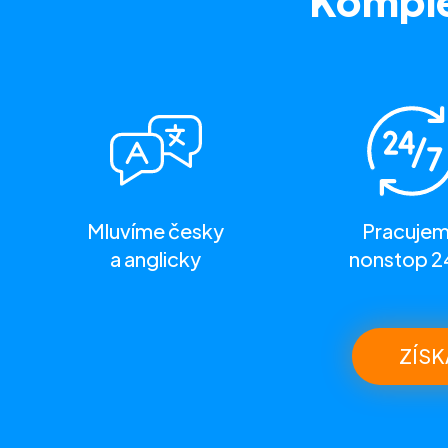
Komple
Mluvíme česky
Pracuje
a anglicky
nonstop 2
ZÍSK