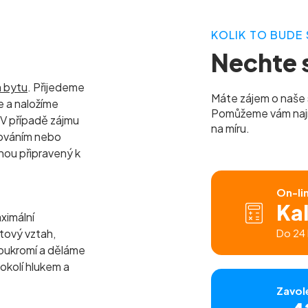
KOLIK TO BUDE 
Nechte s
m bytu
. Přijedeme
Máte zájem o naše 
 a naložíme
Pomůžeme vám najít 
 V případě zájmu
na míru.
lováním nebo
nou připravený k
On-li
Ka
ximální
tový vztah,
Do 24 
oukromí a děláme
 okolí hlukem a
Zavol