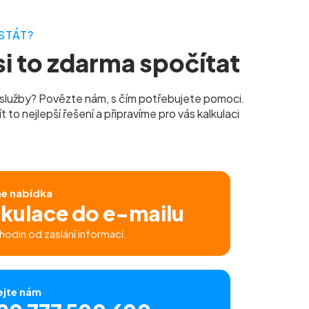
STÁT?
i to zdarma spočítat
služby? Povězte nám, s čím potřebujete pomoci.
to nejlepší řešení a připravíme pro vás kalkulaci
ne nabídka
lkulace do e-mailu
hodin od zaslání informací.
ejte nám