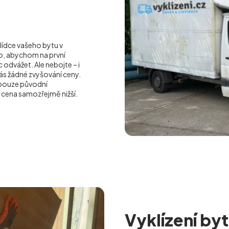
lídce vašeho bytu v
to, abychom na první
dvážet. Ale nebojte – i
ás žádné zvyšování ceny.
pouze původní
 cena samozřejmě nižší.
Vyklízení byt