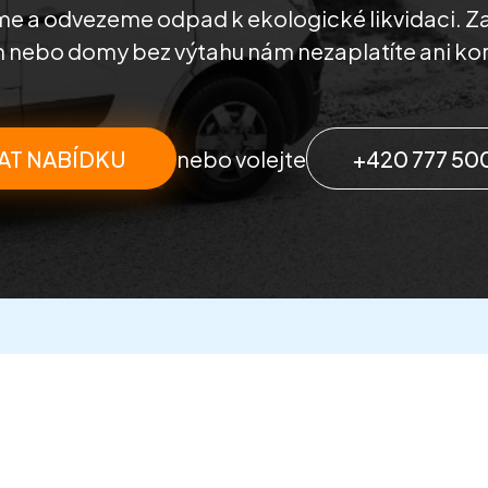
íme a odvezeme odpad k ekologické likvidaci. Za
 nebo domy bez výtahu nám nezaplatíte ani kor
AT NABÍDKU
nebo volejte
+420 777 50