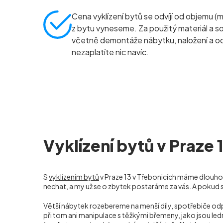
Cena vyklízení bytů se odvíjí od objemu (
z bytu vyneseme. Za použitý materiál a so
včetně demontáže nábytku, naložení a 
nezaplatíte nic navíc.
Vyklízení bytů v Praze 
S
vyklízením bytů
v Praze 13 v Třebonicích máme dlouhole
nechat, a my už se o zbytek postaráme za vás. A pokud 
Větší nábytek rozebereme na menší díly, spotřebiče o
při tom ani manipulace s těžkými břemeny, jako jsou led