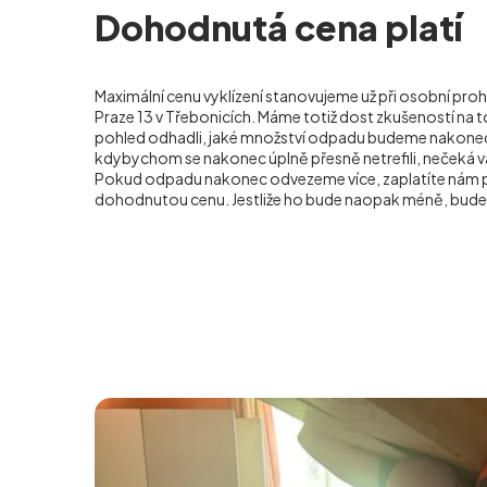
Dohodnutá cena platí
Maximální cenu vyklízení stanovujeme už při osobní proh
Praze 13 v Třebonicích. Máme totiž dost zkušeností na 
pohled odhadli, jaké množství odpadu budeme nakonec o
kdybychom se nakonec úplně přesně netrefili, nečeká v
Pokud odpadu nakonec odvezeme více, zaplatíte nám 
dohodnutou cenu. Jestliže ho bude naopak méně, bude