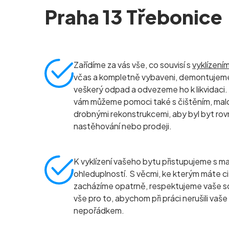
Praha 13 Třebonice
Zařídíme za vás vše, co souvisí s
vyklízení
včas a kompletně vybaveni, demontujeme
veškerý odpad a odvezeme ho k likvidaci.
vám můžeme pomoci také s čištěním, ma
drobnými rekonstrukcemi, aby byl byt rov
nastěhování nebo prodeji.
K vyklízení vašeho bytu přistupujeme s ma
ohleduplností. S věcmi, ke kterým máte ci
zacházíme opatrně, respektujeme vaše s
vše pro to, abychom při práci nerušili vaše
nepořádkem.