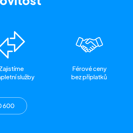
ovitost
Zajistíme
Férové ceny
letní služby
bez příplatků
0 600