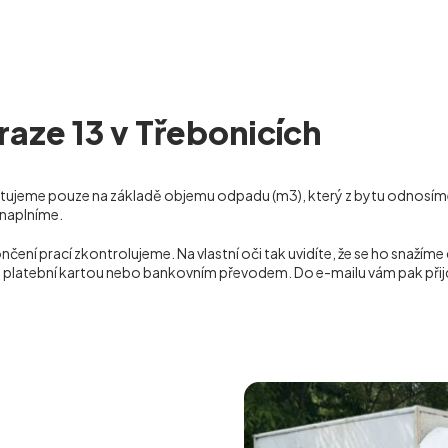
raze 13 v Třebonicích
účtujeme pouze na základě objemu odpadu (m
3
), který z bytu odnosím
í naplníme.
 prací zkontrolujeme. Na vlastní oči tak uvidíte, že se ho snažíme 
ě, platební kartou nebo bankovním převodem. Do e-mailu vám pak přij