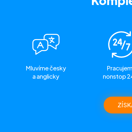
Komple
Mluvíme česky
Pracuje
a anglicky
nonstop 2
ZÍSK