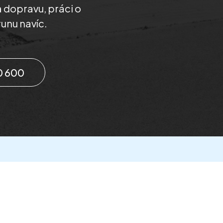
 dopravu, práci o
unu navíc.
0 600