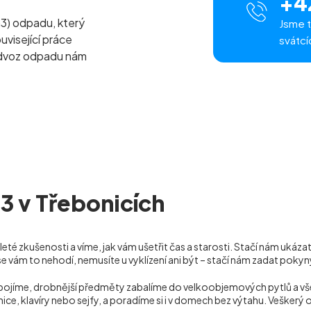
+4
m
3
) odpadu, který
Jsme t
uvisející práce
svátcí
odvoz odpadu nám
13 v Třebonicích
té zkušenosti a víme, jak vám ušetřit čas a starosti. Stačí nám ukáza
se vám to nehodí, nemusíte u vyklízení ani být – stačí nám zadat pok
dpojíme, drobnější předměty zabalíme do velkoobjemových pytlů a v
nice, klavíry nebo sejfy, a poradíme si i v domech bez výtahu. Veške