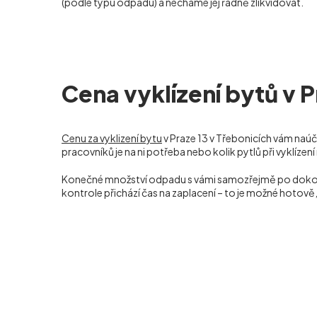
(podle typu odpadu) a necháme jej řádně zlikvidovat.
Cena vyklízení bytů v P
Cenu za vyklizení bytu
v Praze 13 v Třebonicích vám na
pracovníků je na ni potřeba nebo kolik pytlů při vyklízen
Konečné množství odpadu s vámi samozřejmě po dokončení
kontrole přichází čas na zaplacení – to je možné hotov