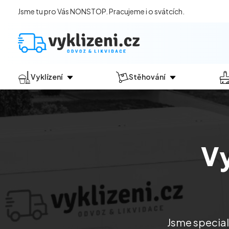
Jsme tu pro Vás NONSTOP. Pracujeme i o svátcích.
Vyklízení
Stěhování
Jak vyklízení probíhá?
Jak
probíhá?
Vyklízení pozůstalostí
Stěhování domácností
Vyklízení domů
Stěhování kanceláří
Vy
Vyklízení bytů
Vyklízení po povodních
Vyklízení komerčních prostor
Vyklízení sklepů a garáží
Vyklízení zahrad
Jsme special
Likvidace eternitu