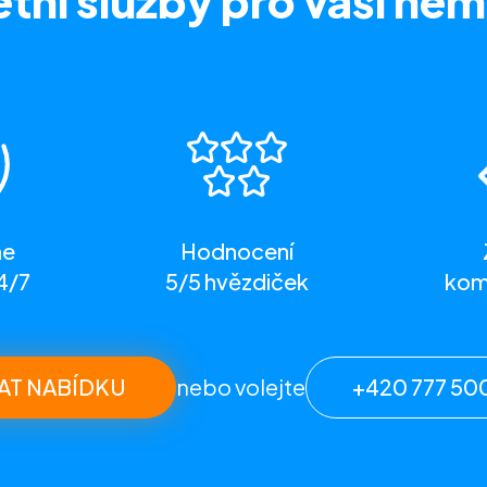
tní služby
pro vaši nem
me
Hodnocení
4/7
5/5 hvězdiček
komp
AT NABÍDKU
nebo volejte
+420 777 50