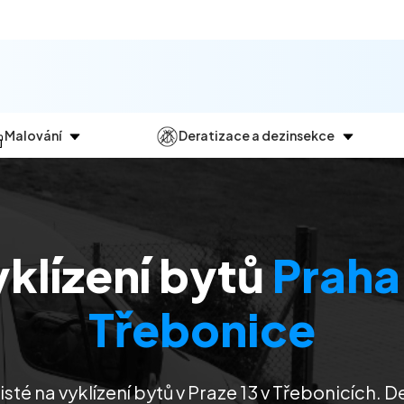
Malování
Deratizace a dezinsekce
Jak
probíhá?
Průběh
a
dezinsekce
Malování bytů
Deratizace
Malování domů
Dezinfekce
klízení bytů
Praha
Malování kanceláří
Dezinsekce
Malování komerčních prostor
Třebonice
isté na vyklízení bytů v Praze 13 v Třebonicích.