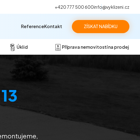
+420 777 500 600
info@vyklizeni.cz
Reference
Kontakt
ZÍSKAT NABÍDKU
Úklid
Příprava nemovitostí na prodej
 13
 Demontujeme,