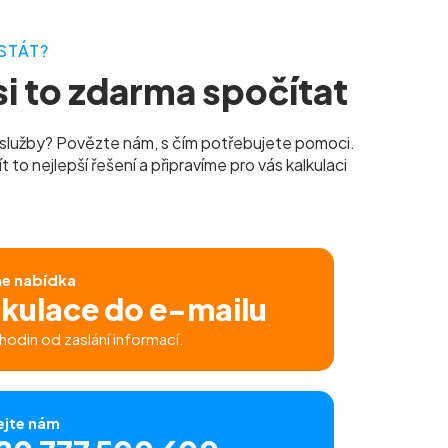
STÁT?
i to zdarma spočítat
služby? Povězte nám, s čím potřebujete pomoci.
to nejlepší řešení a připravíme pro vás kalkulaci
ne nabídka
lkulace do e-mailu
hodin od zaslání informací.
ejte nám