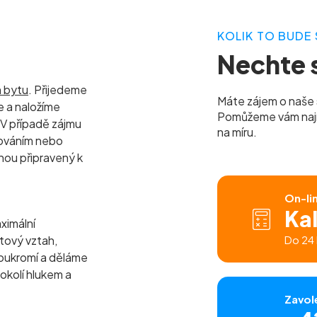
KOLIK TO BUDE 
Nechte s
m bytu
. Přijedeme
Máte zájem o naše 
 a naložíme
Pomůžeme vám najít 
 V případě zájmu
na míru.
lováním nebo
nou připravený k
On-li
Ka
ximální
tový vztah,
Do 24 
oukromí a děláme
 okolí hlukem a
Zavol