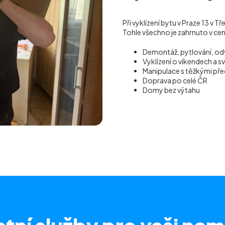
Při vyklízení bytu v Praze 13 v 
Tohle všechno je zahrnuto v ce
Demontáž, pytlování, od
Vyklízení o víkendech a s
Manipulace s těžkými p
Doprava po celé ČR
Domy bez výtahu