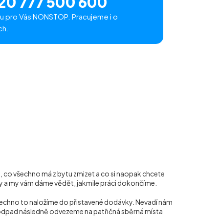
20 777 500 600
u pro Vás NONSTOP. Pracujeme i o
ch.
t, co všechno má z bytu zmizet a co si naopak chcete
yny a my vám dáme vědět, jakmile práci dokončíme.
šechno to naložíme do přistavené dodávky. Nevadí nám
rý odpad následně odvezeme na patřičná sběrná místa