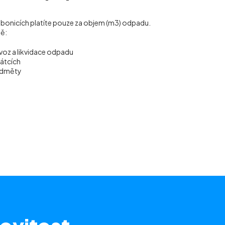
Třebonicích platíte pouze za objem (m
3
) odpadu.
ně:
voz a likvidace odpadu
vátcích
ředměty