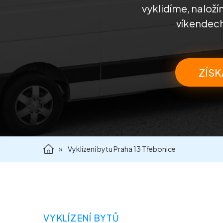
vyklidíme, nalož
víkendech
ZÍSK
»
Vyklízení bytu Praha 13 Třebonice
VYKLÍZENÍ BYTŮ