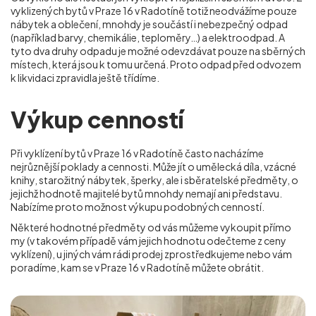
vyklizených bytů v Praze 16 v Radotíně totiž neodvážíme pouze
nábytek a oblečení, mnohdy je součástí i nebezpečný odpad
(například barvy, chemikálie, teploměry…) a elektroodpad. A
tyto dva druhy odpadu je možné odevzdávat pouze na sběrných
místech, která jsou k tomu určená. Proto odpad před odvozem
k likvidaci zpravidla ještě třídíme.
Výkup cenností
Při vyklízení bytů v Praze 16 v Radotíně často nacházíme
nejrůznější poklady a cennosti. Může jít o umělecká díla, vzácné
knihy, starožitný nábytek, šperky, ale i sběratelské předměty, o
jejichž hodnotě majitelé bytů mnohdy nemají ani představu.
Nabízíme proto možnost výkupu podobných cenností.
Některé hodnotné předměty od vás můžeme vykoupit přímo
my (v takovém případě vám jejich hodnotu odečteme z ceny
vyklízení), u jiných vám rádi prodej zprostředkujeme nebo vám
poradíme, kam se
v Praze 16 v Radotíně
můžete obrátit.