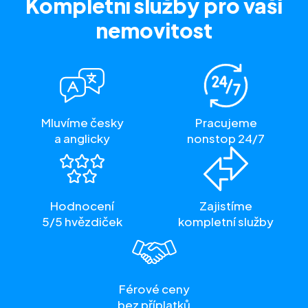
Kompletní služby
pro vaši
nemovitost
Mluvíme česky
Pracujeme
a anglicky
nonstop 24/7
Hodnocení
Zajistíme
5/5 hvězdiček
kompletní služby
Férové ceny
bez příplatků