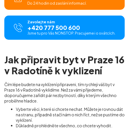
Do 24 hodin od zaslání informací.
Zavolejte nám
+420 777 500 600
Jsme tu pro Vás NONSTOP. Pracujeme i o svátcích.
Jak připravit byt v Praze 16
v Radotíně k vyklizení
Čím lépe budete na vyklízení připraveni, tím rychleji váš byt v
Praze 16 v Radotíně vyklidíme. Než za vámi přijedeme,
doporučujeme zařídit pár nezbytností, díky kterým všechno
proběhne hladce.
Vyberte věci, které si chcete nechat. Můžete je rovnou dát
na stranu, případně stačí nám o nich říct, než se pustíme do
vyklízení.
Důkladně prohlédněte všechno, co chcete vyhodit.