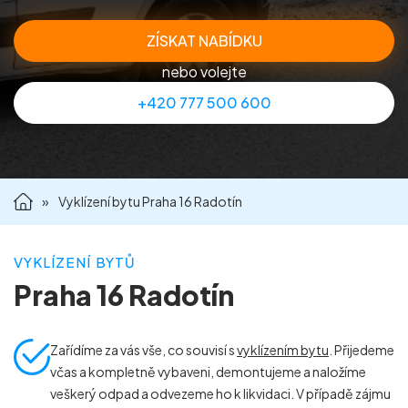
Příprava nemovitostí na prodej
ZÍSKAT NABÍDKU
nebo volejte
Reference
+420 777 500 600
Kontakt
»
Vyklízení bytu Praha 16 Radotín
VYKLÍZENÍ BYTŮ
Praha 16 Radotín
Zařídíme za vás vše, co souvisí s
vyklízením bytu
. Přijedeme
včas a kompletně vybaveni, demontujeme a naložíme
veškerý odpad a odvezeme ho k likvidaci. V případě zájmu