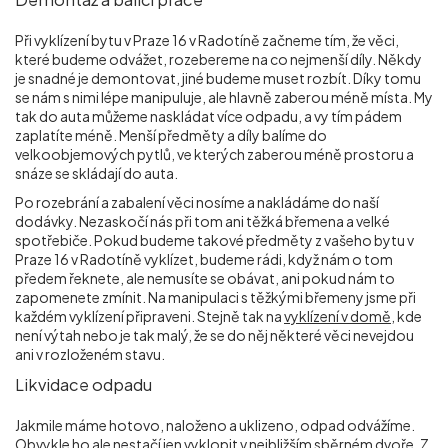
Při vyklízení bytu v Praze 16 v Radotíně začneme tím, že věci,
které budeme odvážet, rozebereme na co nejmenší díly. Někdy
je snadné je demontovat, jiné budeme muset rozbít. Díky tomu
se nám s nimi lépe manipuluje, ale hlavně zaberou méně místa. My
tak do auta můžeme naskládat více odpadu, a vy tím pádem
zaplatíte méně. Menší předměty a díly balíme do
velkoobjemových pytlů, ve kterých zaberou méně prostoru a
snáze se skládají do auta.
Po rozebrání a zabalení věci nosíme a nakládáme do naší
dodávky. Nezaskočí nás při tom ani těžká břemena a velké
spotřebiče. Pokud budeme takové předměty z vašeho bytu v
Praze 16 v Radotíně vyklízet, budeme rádi, když nám o tom
předem řeknete, ale nemusíte se obávat, ani pokud nám to
zapomenete zmínit. Na manipulaci s těžkými břemeny jsme při
každém vyklízení připraveni. Stejně tak na
vyklízení v domě
, kde
není výtah nebo je tak malý, že se do něj některé věci nevejdou
ani v rozloženém stavu.
Likvidace odpadu
Jakmile máme hotovo, naloženo a uklizeno, odpad odvážíme.
Obvykle ho ale nestačí jen vyklopit v nejbližším sběrném dvoře. Z