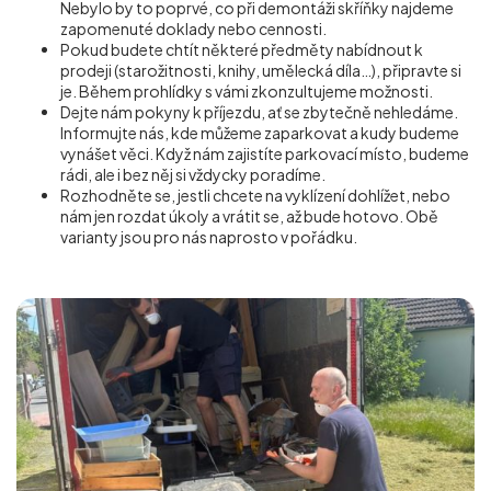
Nebylo by to poprvé, co při demontáži skříňky najdeme
zapomenuté doklady nebo cennosti.
Pokud budete chtít některé předměty nabídnout k
prodeji (starožitnosti, knihy, umělecká díla…), připravte si
je. Během prohlídky s vámi zkonzultujeme možnosti.
Dejte nám pokyny k příjezdu, ať se zbytečně nehledáme.
Informujte nás, kde můžeme zaparkovat a kudy budeme
vynášet věci. Když nám zajistíte parkovací místo, budeme
rádi, ale i bez něj si vždycky poradíme.
Rozhodněte se, jestli chcete na vyklízení dohlížet, nebo
nám jen rozdat úkoly a vrátit se, až bude hotovo. Obě
varianty jsou pro nás naprosto v pořádku.