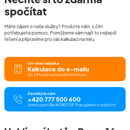
spočítat
Máte zájem o naše služby? Povězte nám, s čím
potřebujete pomoci. Pomůžeme vám najít to nejlepší
řešení a připravíme pro vás kalkulaci na míru.
On-line nabídka
Kalkulace do e-mailu
Do 24 hodin od zaslání informací.
Zavolejte nám
+420 777 500 600
Jsme tu pro Vás NONSTOP. Pracujeme i o svátcích.