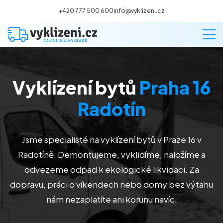
+420 777 500 600
info@vyklizeni.cz
Vyklízení bytů
Praha 16
Vyklízení
Radotín
Stěhování
Jsme specialisté na vyklízení bytů v Praze 16 v
Malování
Radotíně. Demontujeme, vyklidíme, naložíme a
odvezeme odpad k ekologické likvidaci. Za
Deratizace a dezinsekce
dopravu, práci o víkendech nebo domy bez výtahu
nám nezaplatíte ani korunu navíc.
Úklid