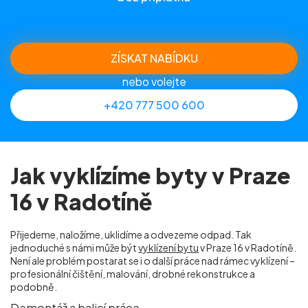
ZÍSKAT NABÍDKU
nebo volejte
+420 777 500 600
Jak vyklízíme byty v Praze
16 v Radotíně
Přijedeme, naložíme, uklidíme a odvezeme odpad. Tak
jednoduché s námi může být
vyklízení bytu
v Praze 16 v Radotíně.
Není ale problém postarat se i o další práce nad rámec vyklízení –
profesionální čištění, malování, drobné rekonstrukce a
podobně.
Demontáž a balicí práce