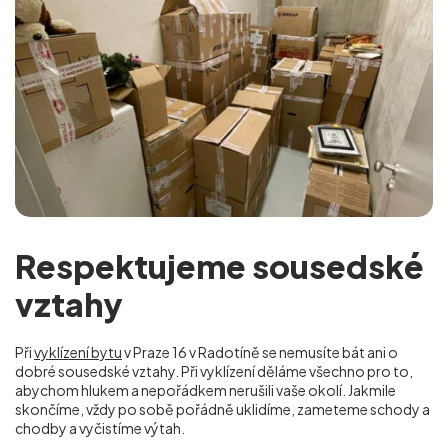
Respektujeme sousedské
vztahy
Při
vyklízení bytu
v Praze 16 v Radotíně se nemusíte bát ani o
dobré sousedské vztahy. Při vyklízení děláme všechno pro to,
abychom hlukem a nepořádkem nerušili vaše okolí. Jakmile
skončíme, vždy po sobě pořádně uklidíme, zameteme schody a
chodby a vyčistíme výtah.