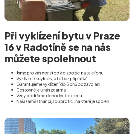
Při vyklízení bytu v Praze
16 v Radotíně se na nás
můžete spolehnout
Jsme pro vás nonstop k dispozici na telefonu
Vyklízíme kdykoliv, a to bez příplatků
Garantujeme vyklízení do 3 dnů od zavolání
Cestovné je u nás zdarma
Vždy dodržíme dohodnutou cenu
Naši zaměstnanci jsou profíci, na které je spoleh