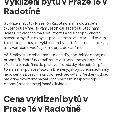
Vyklízení bytů v Praze 16 v
Radotíně
S
vyklízením bytů
v Praze 16 v Radotíně máme dlouholeté
zkušenosti a víme, jak vám ušetřit čas a starosti. Stačí nám
ukázat, co všechno má z bytu zmizet a co si naopak chcete
nechat, a my už se o zbytek postaráme za vás. A pokud se vám
to nehodí, nemusíte u vyklízení ani být – stačí nám zadat pokyny
a my vám dáme vědět, jakmile práci dokončíme.
Větší nábytek rozebereme na menší díly, spotřebiče odpojíme,
drobnější předměty zabalíme do velkoobjemových pytlů a
všechno to naložíme do přistavené dodávky. Nevadí nám při
tom ani manipulace s těžkými břemeny, jako jsou lednice, klavíry
nebo sejfy, a poradíme si i v domech bez výtahu. Veškerý odpad
následně odvezeme na patřičná sběrná místa (podle typu
odpadu) a necháme jej řádně zlikvidovat.
Cena vyklízení bytů v
Praze 16 v Radotíně