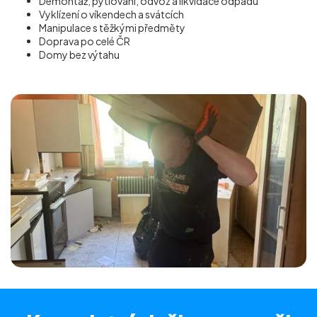
Demontáž, pytlování, odvoz a likvidace odpadu
Vyklízení o víkendech a svátcích
Manipulace s těžkými předměty
Doprava po celé ČR
Domy bez výtahu