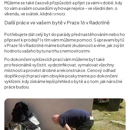
Můžeme se také časově přizpůsobit a přijet za vámi v době, kdy
to vám a vašim sousedům vyhovuje nejvíce – ve všední den, o
víkendu, ve svátek, klidně i v noci.
Další práce ve vašem bytě v Praze 16 v Radotíně
Potřebujete dát celý byt do parády před nastěhováním nebo ho
připravit k prodeji? I s tím vám můžeme pomoci. S úpravami bytů
v Praze 16 v Radotíně máme bohaté zkušenosti a víme, jak zvýšit
hodnotu vašeho bytu na trhu s nemovitostmi.
Po dokončení vyklízecích prací vám můžeme byt také
profesionálně vyčistit, vydezinfikovat, vymalovat všechny
místnosti a provést drobné a rekonstrukce. Cenový odhad
doplňkových prací vám obvykle poskytneme po dokončení
vyklízení, kdy získáme lepší přehled o bytě a o tom, jak náročné
práce budou.