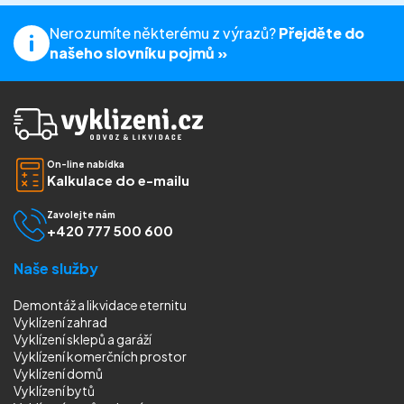
Nerozumíte některému z výrazů?
Přejděte do
našeho slovníku pojmů »
On-line nabídka
Kalkulace do e-mailu
Zavolejte nám
+420 777 500 600
Naše služby
Demontáž a likvidace eternitu
Vyklízení zahrad
Vyklízení sklepů a garáží
Vyklízení komerčních prostor
Vyklízení domů
Vyklízení bytů