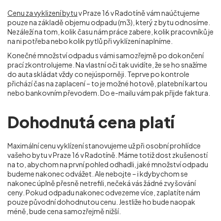
Cenu za vyklizení bytu
v Praze 16 v Radotíně vám naúčtujeme
pouze na základě objemu odpadu (m
3
), který z bytu odnosíme.
Nezáleží na tom, kolik času nám práce zabere, kolik pracovníků je
na ni potřeba nebo kolik pytlů při vyklízení naplníme.
Konečné množství odpadu s vámi samozřejmě po dokončení
prací zkontrolujeme. Na vlastní oči tak uvidíte, že se ho snažíme
do auta skládat vždy co nejúsporněji. Teprve po kontrole
přichází čas na zaplacení – to je možné hotově, platební kartou
nebo bankovním převodem. Do e-mailu vám pak přijde faktura.
Dohodnutá cena platí
Maximální cenu vyklízení stanovujeme už při osobní prohlídce
vašeho bytu v Praze 16 v Radotíně. Máme totiž dost zkušeností
na to, abychom na první pohled odhadli, jaké množství odpadu
budeme nakonec odvážet. Ale nebojte – i kdybychom se
nakonec úplně přesně netrefili, nečeká vás žádné zvyšování
ceny. Pokud odpadu nakonec odvezeme více, zaplatíte nám
pouze původní dohodnutou cenu. Jestliže ho bude naopak
méně, bude cena samozřejmě nižší.