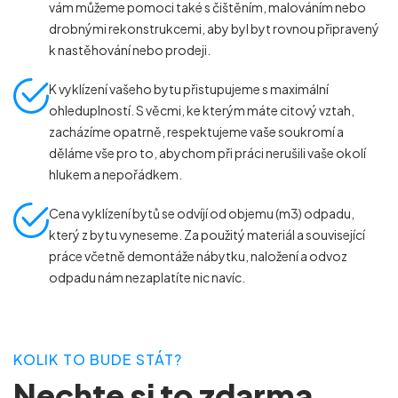
vám můžeme pomoci také s čištěním, malováním nebo
drobnými rekonstrukcemi, aby byl byt rovnou připravený
k nastěhování nebo prodeji.
K vyklízení vašeho bytu přistupujeme s maximální
ohleduplností. S věcmi, ke kterým máte citový vztah,
zacházíme opatrně, respektujeme vaše soukromí a
děláme vše pro to, abychom při práci nerušili vaše okolí
hlukem a nepořádkem.
Cena vyklízení bytů se odvíjí od objemu (m
3
) odpadu,
který z bytu vyneseme. Za použitý materiál a související
práce včetně demontáže nábytku, naložení a odvoz
odpadu nám nezaplatíte nic navíc.
KOLIK TO BUDE STÁT?
Nechte si to zdarma