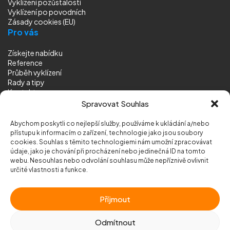
Vyklízení pozůstalostí
Vyklízení
po povodních
Zásady cookies (EU)
Pro vás
Získejte nabídku
Reference
Průběh vyklízení
Rady a tipy
Kontakt
Sledujte nás
Spravovat Souhlas
Abychom poskytli co nejlepší služby, používáme k ukládání a/nebo
přístupu k informacím o zařízení, technologie jako jsou soubory
cookies. Souhlas s těmito technologiemi nám umožní zpracovávat
údaje, jako je chování při procházení nebo jedinečná ID na tomto
webu. Nesouhlas nebo odvolání souhlasu může nepříznivě ovlivnit
© 2026 Vyklizeni.cz (
mapa stránek
)
určité vlastnosti a funkce.
Designed by
MEDIA ENERGY
Příjmout
Chráněno službou
reCAPTCHA
Ochrana soukromí
-
Smluvní podmínky
Odmítnout