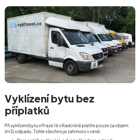
Vyklízení bytu bez
příplatků
Při vyklízení bytu v Praze 16 v Radotíně platíte pouze za objem
(m
3
) odpadu. Tohle všechno je zahrnuto v ceně: