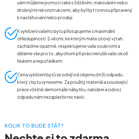
vám můžeme pomoci také s čištěním, malováním nebo
drobnými rekonstrukcemi, aby byl byt rovnou připravený
k nastěhování nebo prodeji.
K vyklízení vašeho bytu přistupujeme s maximální
ohleduplností. S věcmi, ke kterým máte citový vztah,
zacházíme opatrně, respektujeme vaše soukromí a
děláme vše pro to, abychom při práci nerušili vaše okolí
hlukem a nepořádkem.
Cena vyklízení bytů se odvíjí od objemu (m
3
) odpadu,
který z bytu vyneseme. Za použitý materiál a související
práce včetně demontáže nábytku, naložení a odvoz
odpadu nám nezaplatíte nic navíc.
KOLIK TO BUDE STÁT?
Nechte si to zdarma