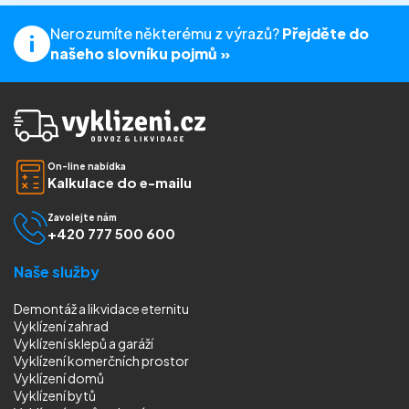
Nerozumíte některému z výrazů?
Přejděte do
našeho slovníku pojmů »
On-line nabídka
Kalkulace do e-mailu
Zavolejte nám
+420 777 500 600
Naše služby
Demontáž a likvidace eternitu
Vyklízení zahrad
Vyklízení sklepů a garáží
Vyklízení komerčních prostor
Vyklízení domů
Vyklízení bytů