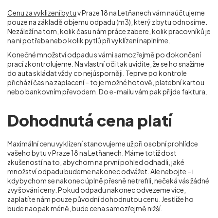
Cenu za vyklizení bytu
v Praze 18 na Letňanech vám naúčtujeme
pouze na základě objemu odpadu (m
3
), který z bytu odnosíme.
Nezáleží na tom, kolik času nám práce zabere, kolik pracovníků je
na ni potřeba nebo kolik pytlů při vyklízení naplníme.
Konečné množství odpadu s vámi samozřejmě po dokončení
prací zkontrolujeme. Na vlastní oči tak uvidíte, že se ho snažíme
do auta skládat vždy co nejúsporněji. Teprve po kontrole
přichází čas na zaplacení – to je možné hotově, platební kartou
nebo bankovním převodem. Do e-mailu vám pak přijde faktura.
Dohodnutá cena platí
Maximální cenu vyklízení stanovujeme už při osobní prohlídce
vašeho bytu v Praze 18 na Letňanech. Máme totiž dost
zkušeností na to, abychom na první pohled odhadli, jaké
množství odpadu budeme nakonec odvážet. Ale nebojte – i
kdybychom se nakonec úplně přesně netrefili, nečeká vás žádné
zvyšování ceny. Pokud odpadu nakonec odvezeme více,
zaplatíte nám pouze původní dohodnutou cenu. Jestliže ho
bude naopak méně, bude cena samozřejmě nižší.