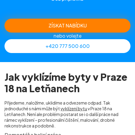
ZÍSKAT NABÍDKU
nebo volejte
+420 777 500 600
Jak vyklízíme byty v Praze
18 na Letňanech
Přijedeme, naložíme, uklidíme a odvezeme odpad. Tak
jednoduché s námi může být
vyklízení bytu
v Praze 18 na
Letňanech. Není ale problém postarat se i o další práce nad
rámec vyklízení – profesionální čištění, malování, drobné
rekonstrukce a podobně.
Demontáž a balicí práce