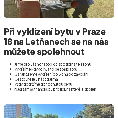
Při vyklízení bytu v Praze
18 na Letňanech se na nás
můžete spolehnout
Jsme pro vás nonstop k dispozici na telefonu
Vyklízíme kdykoliv, a to bez příplatků
Garantujeme vyklízení do 3 dnů od zavolání
Cestovné je u nás zdarma
Vždy dodržíme dohodnutou cenu
Naši zaměstnanci jsou profíci, na které je spoleh