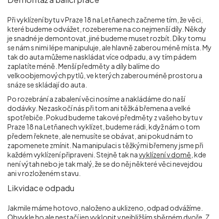
Při vyklízení bytu v Praze 18 na Letňanech začneme tím, že věci,
které budeme odvážet, rozebereme na co nejmenší díly. Někdy
je snadné je demontovat, jiné budeme muset rozbít. Díky tomu
se nám s nimi lépe manipuluje, ale hlavně zaberou méně místa. My
tak do auta můžeme naskládat více odpadu, a vy tím pádem
zaplatíte méně. Menší předměty a díly balíme do
velkoobjemových pytlů, ve kterých zaberou méně prostoru a
snáze se skládají do auta.
Po rozebrání a zabalení věci nosíme a nakládáme do naší
dodávky. Nezaskočí nás při tom ani těžká břemena a velké
spotřebiče. Pokud budeme takové předměty z vašeho bytu v
Praze 18 na Letňanech vyklízet, budeme rádi, když nám o tom
předem řeknete, ale nemusíte se obávat, ani pokud nám to
zapomenete zmínit. Na manipulaci s těžkými břemeny jsme při
každém vyklízení připraveni. Stejně tak na
vyklízení v domě
, kde
není výtah nebo je tak malý, že se do něj některé věci nevejdou
ani v rozloženém stavu.
Likvidace odpadu
Jakmile máme hotovo, naloženo a uklizeno, odpad odvážíme.
Obvykle ho ale nestačí jen vyklopit v nejbližším sběrném dvoře. Z