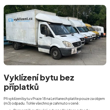
Vyklízení bytu bez
příplatků
Při vyklízení bytu v Praze 18 na Letňanech platíte pouze za objem
(m
3
) odpadu. Tohle všechno je zahrnuto v ceně: