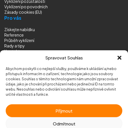
Vyklízení pozůstalostí
Vyklízení
po povodních
Zásady cookies (EU)
Pro vás
Získejte nabídku
Reference
Průběh vyklízení
Rady a tipy
Kontakt
Sledujte nás
Spravovat Souhlas
Abychom poskytli co nejlepší služby, používáme k ukládání a/nebo
přístupu k informacím o zařízení, technologie jako jsou soubory
cookies. Souhlas s těmito technologiemi nám umožní zpracovávat
údaje, jako je chování při procházení nebo jedinečná ID na tomto
webu. Nesouhlas nebo odvolání souhlasu může nepříznivě ovlivnit
© 2026 Vyklizeni.cz (
mapa stránek
)
určité vlastnosti a funkce.
Designed by
MEDIA ENERGY
Příjmout
Chráněno službou
reCAPTCHA
Ochrana soukromí
-
Smluvní podmínky
Odmítnout