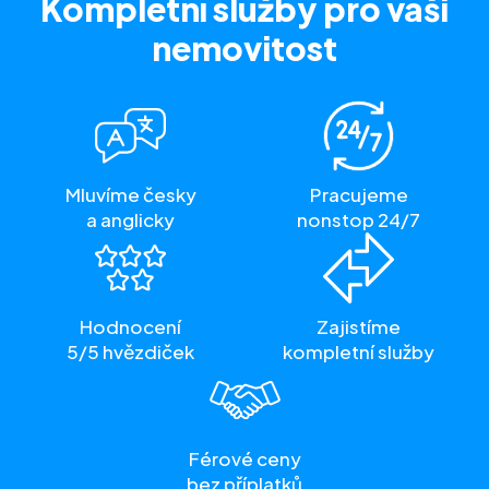
Kompletní služby
pro vaši
nemovitost
Mluvíme česky
Pracujeme
a anglicky
nonstop 24/7
Hodnocení
Zajistíme
5/5 hvězdiček
kompletní služby
Férové ceny
bez příplatků