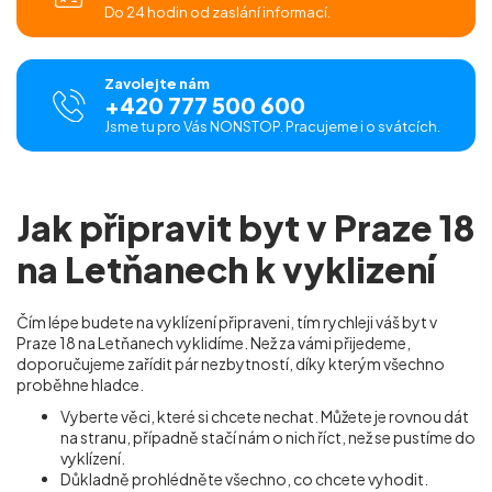
Do 24 hodin od zaslání informací.
Zavolejte nám
+420 777 500 600
Jsme tu pro Vás NONSTOP. Pracujeme i o svátcích.
Jak připravit byt v Praze 18
na Letňanech k vyklizení
Čím lépe budete na vyklízení připraveni, tím rychleji váš byt v
Praze 18 na Letňanech vyklidíme. Než za vámi přijedeme,
doporučujeme zařídit pár nezbytností, díky kterým všechno
proběhne hladce.
Vyberte věci, které si chcete nechat. Můžete je rovnou dát
na stranu, případně stačí nám o nich říct, než se pustíme do
vyklízení.
Důkladně prohlédněte všechno, co chcete vyhodit.