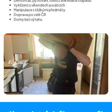
Demontáž, pytlování, odvoz a likvidace odpadu
Vyklízení o víkendech a svátcích
Manipulace s těžkými předměty
Doprava po celé ČR
Domy bez výtahu