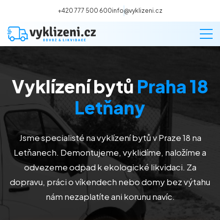
+420 777 500 600
info@vyklizeni.cz
Vyklízení bytů
Praha 18
Vyklízení
Letňany
Stěhování
Jsme specialisté na vyklízení bytů v Praze 18 na
Malování
Letňanech. Demontujeme, vyklidíme, naložíme a
odvezeme odpad k ekologické likvidaci. Za
Deratizace a dezinsekce
dopravu, práci o víkendech nebo domy bez výtahu
nám nezaplatíte ani korunu navíc.
Úklid