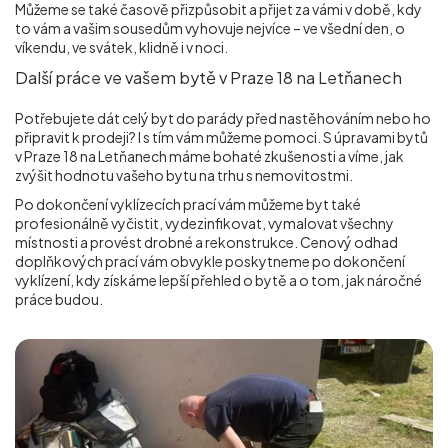
Můžeme se také časově přizpůsobit a přijet za vámi v době, kdy
to vám a vašim sousedům vyhovuje nejvíce – ve všední den, o
víkendu, ve svátek, klidně i v noci.
Další práce ve vašem bytě v Praze 18 na Letňanech
Potřebujete dát celý byt do parády před nastěhováním nebo ho
připravit k prodeji? I s tím vám můžeme pomoci. S úpravami bytů
v Praze 18 na Letňanech máme bohaté zkušenosti a víme, jak
zvýšit hodnotu vašeho bytu na trhu s nemovitostmi.
Po dokončení vyklízecích prací vám můžeme byt také
profesionálně vyčistit, vydezinfikovat, vymalovat všechny
místnosti a provést drobné a rekonstrukce. Cenový odhad
doplňkových prací vám obvykle poskytneme po dokončení
vyklízení, kdy získáme lepší přehled o bytě a o tom, jak náročné
práce budou.