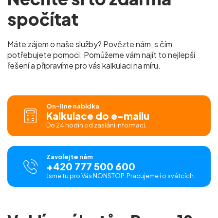
spočítat
Máte zájem o naše služby? Povězte nám, s čím
potřebujete pomoci. Pomůžeme vám najít to nejlepší
řešení a připravíme pro vás kalkulaci na míru.
On-line nabídka
Kalkulace do e-mailu
Do 24 hodin od zaslání informací.
Zavolejte nám
+420 777 500 600
Jsme tu pro Vás NONSTOP. Pracujeme i o svátcích.