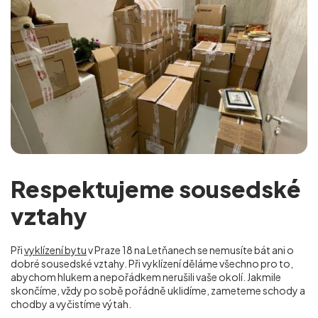
Respektujeme sousedské
vztahy
Při
vyklízení bytu
v Praze 18 na Letňanech se nemusíte bát ani o
dobré sousedské vztahy. Při vyklízení děláme všechno pro to,
abychom hlukem a nepořádkem nerušili vaše okolí. Jakmile
skončíme, vždy po sobě pořádně uklidíme, zameteme schody a
chodby a vyčistíme výtah.