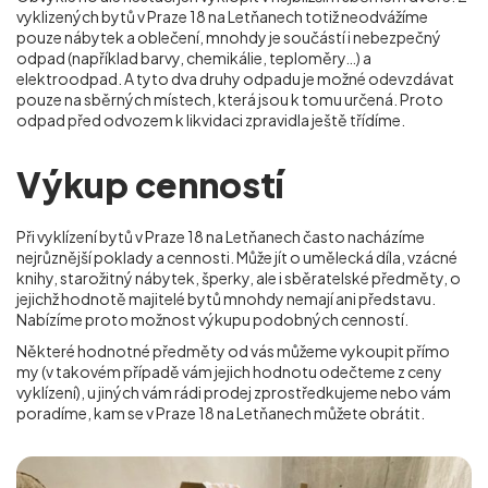
vyklizených bytů v Praze 18 na Letňanech totiž neodvážíme
pouze nábytek a oblečení, mnohdy je součástí i nebezpečný
odpad (například barvy, chemikálie, teploměry…) a
elektroodpad. A tyto dva druhy odpadu je možné odevzdávat
pouze na sběrných místech, která jsou k tomu určená. Proto
odpad před odvozem k likvidaci zpravidla ještě třídíme.
Výkup cenností
Při vyklízení bytů v Praze 18 na Letňanech často nacházíme
nejrůznější poklady a cennosti. Může jít o umělecká díla, vzácné
knihy, starožitný nábytek, šperky, ale i sběratelské předměty, o
jejichž hodnotě majitelé bytů mnohdy nemají ani představu.
Nabízíme proto možnost výkupu podobných cenností.
Některé hodnotné předměty od vás můžeme vykoupit přímo
my (v takovém případě vám jejich hodnotu odečteme z ceny
vyklízení), u jiných vám rádi prodej zprostředkujeme nebo vám
poradíme, kam se
v Praze 18 na Letňanech
můžete obrátit.