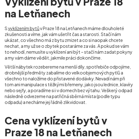
Vyklízení bytů v Praze 18
na Letňanech
S
vyklízením bytů
v Praze 18 na Letňanech máme dlouholeté
zkušenosti a víme, jak vám ušetřit čas a starosti. Stačí nám
ukázat, co všechno má z bytu zmizet a co si naopak chcete
nechat, a my už se o zbytek postaráme za vás. A pokud se vám
to nehodí, nemusíte u vyklízení ani být – stačí nám zadat pokyny
a my vám dáme vědět, jakmile práci dokončíme.
Větší nábytek rozebereme na menší díly, spotřebiče odpojíme,
drobnější předměty zabalíme do velkoobjemových pytlů a
všechno to naložíme do přistavené dodávky. Nevadí nám při
tom ani manipulace s těžkými břemeny, jako jsou lednice, klavíry
nebo sejfy, a poradíme si i v domech bez výtahu. Veškerý odpad
následně odvezeme na patřičná sběrná místa (podle typu
odpadu) a necháme jej řádně zlikvidovat.
Cena vyklízení bytů v
Praze 18 na Letňanech