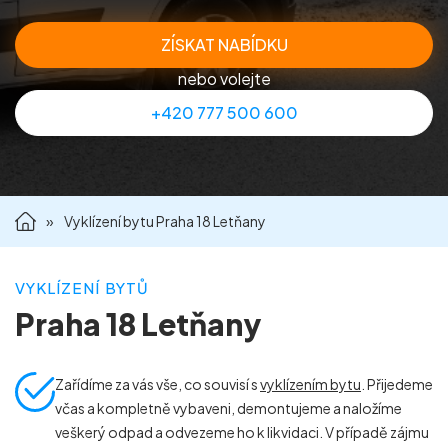
Příprava nemovitostí na prodej
ZÍSKAT NABÍDKU
nebo volejte
Reference
+420 777 500 600
Kontakt
»
Vyklízení bytu Praha 18 Letňany
VYKLÍZENÍ BYTŮ
Praha 18 Letňany
Zařídíme za vás vše, co souvisí s
vyklízením bytu
. Přijedeme
včas a kompletně vybaveni, demontujeme a naložíme
veškerý odpad a odvezeme ho k likvidaci. V případě zájmu