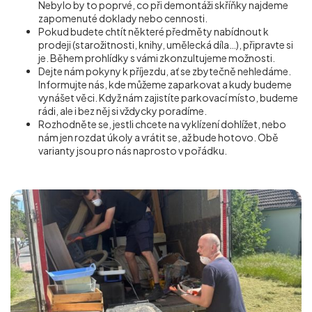
Nebylo by to poprvé, co při demontáži skříňky najdeme
zapomenuté doklady nebo cennosti.
Pokud budete chtít některé předměty nabídnout k
prodeji (starožitnosti, knihy, umělecká díla…), připravte si
je. Během prohlídky s vámi zkonzultujeme možnosti.
Dejte nám pokyny k příjezdu, ať se zbytečně nehledáme.
Informujte nás, kde můžeme zaparkovat a kudy budeme
vynášet věci. Když nám zajistíte parkovací místo, budeme
rádi, ale i bez něj si vždycky poradíme.
Rozhodněte se, jestli chcete na vyklízení dohlížet, nebo
nám jen rozdat úkoly a vrátit se, až bude hotovo. Obě
varianty jsou pro nás naprosto v pořádku.