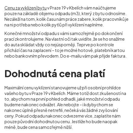
Cenu za vyklizení bytu
v Praze 19 v Kbelích vám naúčtujeme
pouze na základě objemu odpadu (m
3
), který z bytu odnosíme.
Nezáleží na tom, kolik času nám práce zabere, kolik pracovníků je
na ni potřeba nebo kolik pytlů při vyklízení naplníme.
Konečné množství odpadu s vámi samozřejmě po dokončení
prací zkontrolujeme. Na vlastní oči tak uvidíte, že se ho snažíme
do auta skládat vždy co nejúsporněji. Teprve po kontrole
přichází čas na zaplacení – to je možné hotově, platební kartou
nebo bankovním převodem. Do e-mailu vám pak přijde faktura.
Dohodnutá cena platí
Maximální cenu vyklízení stanovujeme už při osobní prohlídce
vašeho bytu v Praze 19 v Kbelích. Máme totiž dost zkušeností na
to, abychom na první pohled odhadli, jaké množství odpadu
budeme nakonec odvážet. Ale nebojte – i kdybychom se
nakonec úplně přesně netrefili, nečeká vás žádné zvyšování
ceny. Pokud odpadu nakonec odvezeme více, zaplatíte nám
pouze původní dohodnutou cenu. Jestliže ho bude naopak
méně, bude cena samozřejmě nižší.