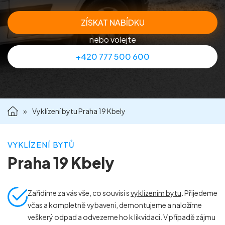
Příprava nemovitostí na prodej
ZÍSKAT NABÍDKU
nebo volejte
Reference
+420 777 500 600
Kontakt
»
Vyklízení bytu Praha 19 Kbely
VYKLÍZENÍ BYTŮ
Praha 19 Kbely
Zařídíme za vás vše, co souvisí s
vyklízením bytu
. Přijedeme
včas a kompletně vybaveni, demontujeme a naložíme
veškerý odpad a odvezeme ho k likvidaci. V případě zájmu