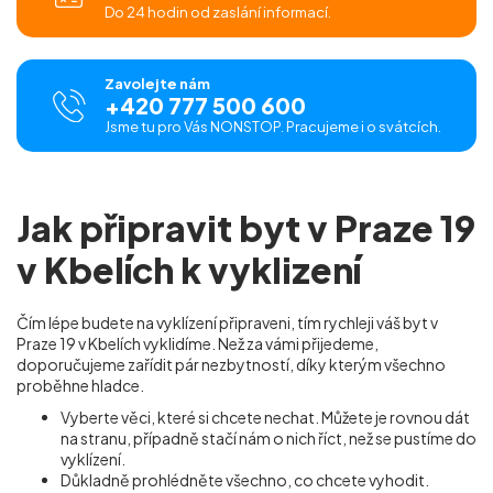
Do 24 hodin od zaslání informací.
Zavolejte nám
+420 777 500 600
Jsme tu pro Vás NONSTOP. Pracujeme i o svátcích.
Jak připravit byt v Praze 19
v Kbelích k vyklizení
Čím lépe budete na vyklízení připraveni, tím rychleji váš byt v
Praze 19 v Kbelích vyklidíme. Než za vámi přijedeme,
doporučujeme zařídit pár nezbytností, díky kterým všechno
proběhne hladce.
Vyberte věci, které si chcete nechat. Můžete je rovnou dát
na stranu, případně stačí nám o nich říct, než se pustíme do
vyklízení.
Důkladně prohlédněte všechno, co chcete vyhodit.