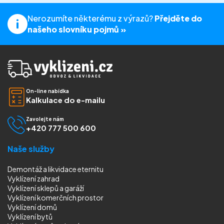
Nerozumíte některému z výrazů?
Přejděte do
našeho slovníku pojmů »
On-line nabídka
Kalkulace do e-mailu
Zavolejte nám
+420 777 500 600
Naše služby
Demontáž a likvidace eternitu
Vyklízení zahrad
Vyklízení sklepů a garáží
Vyklízení komerčních prostor
Vyklízení domů
Vyklízení bytů