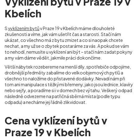
Vyklízení bytů v Praze 19 v
Kbelích
S
vyklízením bytů
v Praze 19 v Kbelích máme dlouholeté
zkušenosti a víme, jak vám ušetřit čas a starosti. Stačí nám
ukázat, co všechno má z bytu zmizet a co si naopak chcete
nechat, a my už se o zbytek postaráme za vás. A pokud se vám
to nehodí, nemusíte u vyklízení ani být – stačí nám zadat pokyny
a my vám dáme vědět, jakmile práci dokončíme.
Větší nábytek rozebereme na menší díly, spotřebiče odpojíme,
drobnější předměty zabalíme do velkoobjemových pytlů a
všechno to naložíme do přistavené dodávky. Nevadí nám při
tom ani manipulace s těžkými břemeny, jako jsou lednice, klavíry
nebo sejfy, a poradíme si i v domech bez výtahu. Veškerý odpad
následně odvezeme na patřičná sběrná místa (podle typu
odpadu) a necháme jej řádně zlikvidovat.
Cena vyklízení bytů v
Praze 19 v Kbelích