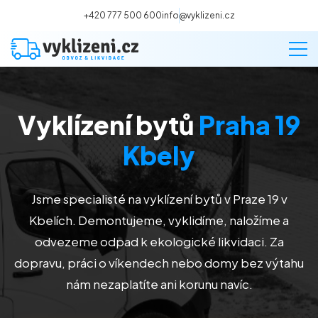
+420 777 500 600
info@vyklizeni.cz
Vyklízení bytů
Praha 19
Vyklízení
Kbely
Stěhování
Jsme specialisté na vyklízení bytů v Praze 19 v
Malování
Kbelích. Demontujeme, vyklidíme, naložíme a
odvezeme odpad k ekologické likvidaci. Za
Deratizace a dezinsekce
dopravu, práci o víkendech nebo domy bez výtahu
nám nezaplatíte ani korunu navíc.
Úklid