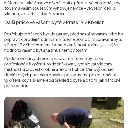
Můžeme se také časově přizpůsobit a přijet za vámi v době, kdy
to vám a vašim sousedům vyhovuje nejvíce – ve všední den, o
víkendu, ve svátek, klidně i v noci.
Další práce ve vašem bytě v Praze 19 v Kbelích
Potřebujete dát celý byt do parády před nastěhováním nebo ho
připravit k prodeji? I s tím vám můžeme pomoci. S úpravami bytů
v Praze 19 v Kbelích máme bohaté zkušenosti a víme, jak zvýšit
hodnotu vašeho bytu na trhu s nemovitostmi.
Po dokončení vyklízecích prací vám můžeme byt také
profesionálně vyčistit, vydezinfikovat, vymalovat všechny
místnosti a provést drobné a rekonstrukce. Cenový odhad
doplňkových prací vám obvykle poskytneme po dokončení
vyklízení, kdy získáme lepší přehled o bytě a o tom, jak náročné
práce budou.