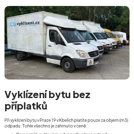
Vyklízení bytu bez
příplatků
Při vyklízení bytu v Praze 19 v Kbelích platíte pouze za objem (m
3
)
odpadu. Tohle všechno je zahrnuto v ceně: