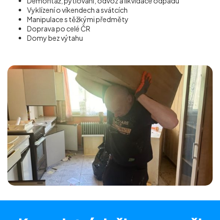
Demontáž, pytlování, odvoz a likvidace odpadu
Vyklízení o víkendech a svátcích
Manipulace s těžkými předměty
Doprava po celé ČR
Domy bez výtahu