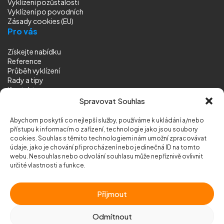
Vyklízení pozůstalostí
Vyklízení
po povodních
Zásady cookies (EU)
Pro vás
Získejte nabídku
Reference
Průběh vyklízení
Rady a tipy
Kontakt
Sledujte nás
Spravovat Souhlas
Abychom poskytli co nejlepší služby, používáme k ukládání a/nebo
přístupu k informacím o zařízení, technologie jako jsou soubory
cookies. Souhlas s těmito technologiemi nám umožní zpracovávat
údaje, jako je chování při procházení nebo jedinečná ID na tomto
webu. Nesouhlas nebo odvolání souhlasu může nepříznivě ovlivnit
© 2026 Vyklizeni.cz (
mapa stránek
)
určité vlastnosti a funkce.
Designed by
MEDIA ENERGY
Příjmout
Chráněno službou
reCAPTCHA
Ochrana soukromí
-
Smluvní podmínky
Odmítnout