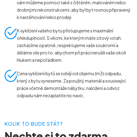
vám můžeme pomoci také s čištěním, malováním nebo
drobnými rekonstrukcemi, aby byl byt rovnou připravený
k nastěhování nebo prodeji.
K vyklízení vašeho bytu přistupujeme s maximální
ohleduplností. S věcmi, ke kterým máte citový vztah,
zacházíme opatrně, respektujeme vaše soukromí a
děláme vše pro to, abychom při práci nerušili vaše okolí
hlukem a nepořádkem.
Cena vyklízení bytů se odvíjí od objemu (m
3
) odpadu,
který z bytu vyneseme. Za použitý materiál a související
práce včetně demontáže nábytku, naložení a odvoz
odpadu nám nezaplatíte nic navíc.
KOLIK TO BUDE STÁT?
Nechte si to zdarma