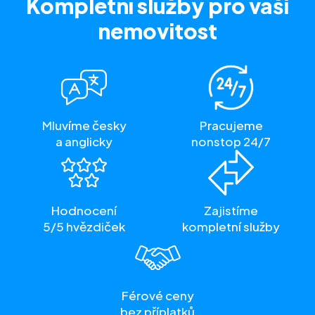
Kompletní služby
pro vaši
nemovitost
Mluvíme česky
Pracujeme
a anglicky
nonstop 24/7
Hodnocení
Zajistíme
5/5 hvězdiček
kompletní služby
Férové ceny
bez příplatků