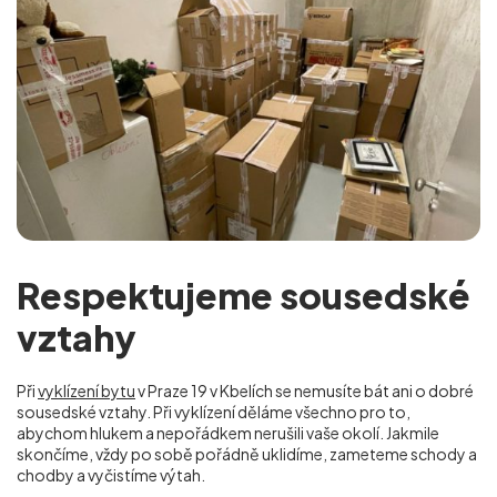
Respektujeme sousedské
vztahy
Při
vyklízení bytu
v Praze 19 v Kbelích se nemusíte bát ani o dobré
sousedské vztahy. Při vyklízení děláme všechno pro to,
abychom hlukem a nepořádkem nerušili vaše okolí. Jakmile
skončíme, vždy po sobě pořádně uklidíme, zameteme schody a
chodby a vyčistíme výtah.