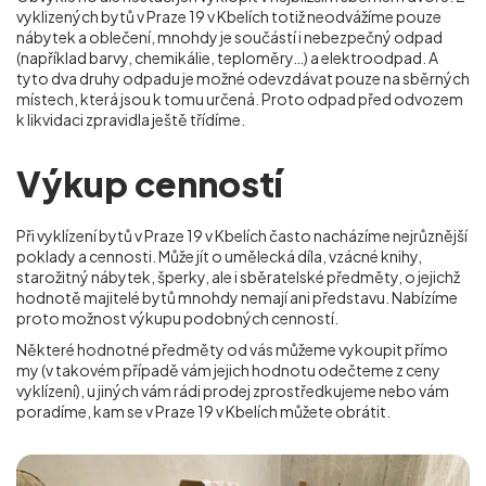
vyklizených bytů v Praze 19 v Kbelích totiž neodvážíme pouze
nábytek a oblečení, mnohdy je součástí i nebezpečný odpad
(například barvy, chemikálie, teploměry…) a elektroodpad. A
tyto dva druhy odpadu je možné odevzdávat pouze na sběrných
místech, která jsou k tomu určená. Proto odpad před odvozem
k likvidaci zpravidla ještě třídíme.
Výkup cenností
Při vyklízení bytů v Praze 19 v Kbelích často nacházíme nejrůznější
poklady a cennosti. Může jít o umělecká díla, vzácné knihy,
starožitný nábytek, šperky, ale i sběratelské předměty, o jejichž
hodnotě majitelé bytů mnohdy nemají ani představu. Nabízíme
proto možnost výkupu podobných cenností.
Některé hodnotné předměty od vás můžeme vykoupit přímo
my (v takovém případě vám jejich hodnotu odečteme z ceny
vyklízení), u jiných vám rádi prodej zprostředkujeme nebo vám
poradíme, kam se
v Praze 19 v Kbelích
můžete obrátit.