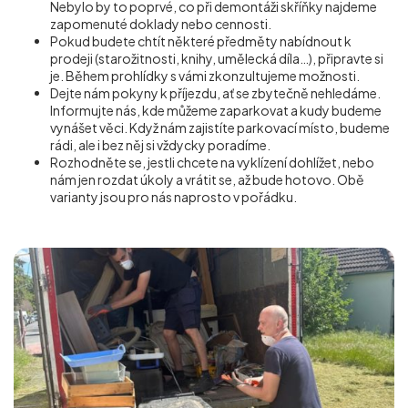
Nebylo by to poprvé, co při demontáži skříňky najdeme
zapomenuté doklady nebo cennosti.
Pokud budete chtít některé předměty nabídnout k
prodeji (starožitnosti, knihy, umělecká díla…), připravte si
je. Během prohlídky s vámi zkonzultujeme možnosti.
Dejte nám pokyny k příjezdu, ať se zbytečně nehledáme.
Informujte nás, kde můžeme zaparkovat a kudy budeme
vynášet věci. Když nám zajistíte parkovací místo, budeme
rádi, ale i bez něj si vždycky poradíme.
Rozhodněte se, jestli chcete na vyklízení dohlížet, nebo
nám jen rozdat úkoly a vrátit se, až bude hotovo. Obě
varianty jsou pro nás naprosto v pořádku.