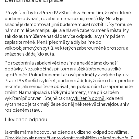
Při vyklízení bytu v Praze 19 v Kbelích začneme tím, že věci, které
budeme odvážet, rozebereme na co nejmenší díly. Někdy je
snadné je demontovat, jiné budeme muset rozbít. Díky tomu se
nám s nimi lépe manipuluje, ale hlavně zaberou méně místa. My
tak do auta můžeme naskládat více odpadu, a vy tím pádem
zaplatíte méně. Menší předměty a díly balíme do
velkoobjemových pytlů, ve kterých zaberou méně prostoru a
snáze se skládají do auta.
Po rozebrání a zabalení věci nosíme a nakládáme do naší
dodávky. Nezaskočí nás při tom ani těžká břemena a velké
spotřebiče. Pokud budeme takové předměty z vašeho bytu v
Praze 19 v Kbelích vyklízet, budeme rádi, když nám o tom předem
řeknete, ale nemusíte se obávat, ani pokud nám to zapomenete
zmínit. Na manipulaci s těžkými břemeny jsme při každém
vyklízení připraveni. Stejně tak na
vyklízení v domě
, kde není
výtah nebo je tak malý, že se do něj některé věci nevejdou ani v
rozloženém stavu.
Likvidace odpadu
Jakmile máme hotovo, naloženo a uklizeno, odpad odvážíme.
Obvykle ho ale nestačí jen vyklopit v nejbližším sběrném dvoře. Z