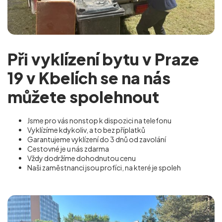
Při vyklízení bytu v Praze
19 v Kbelích se na nás
můžete spolehnout
Jsme pro vás nonstop k dispozici na telefonu
Vyklízíme kdykoliv, a to bez příplatků
Garantujeme vyklízení do 3 dnů od zavolání
Cestovné je u nás zdarma
Vždy dodržíme dohodnutou cenu
Naši zaměstnanci jsou profíci, na které je spoleh