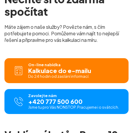
spočítat
Máte zájem o naše služby? Povězte nám, s čím
potřebujete pomoci. Pomůžeme vám najít to nejlepší
řešení a připravíme pro vás kalkulaci na míru.
On-line nabídka
Kalkulace do e-mailu
Do 24 hodin od zaslání informací.
Zavolejte nám
+420 777 500 600
Jsme tu pro Vás NONSTOP. Pracujeme i o svátcích.