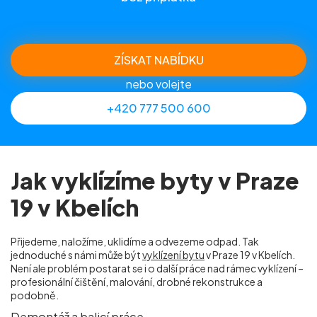
ZÍSKAT NABÍDKU
nebo volejte
+420 777 500 600
Jak vyklízíme byty v Praze
19 v Kbelích
Přijedeme, naložíme, uklidíme a odvezeme odpad. Tak
jednoduché s námi může být
vyklízení bytu
v Praze 19 v Kbelích.
Není ale problém postarat se i o další práce nad rámec vyklízení –
profesionální čištění, malování, drobné rekonstrukce a
podobně.
Demontáž a balicí práce