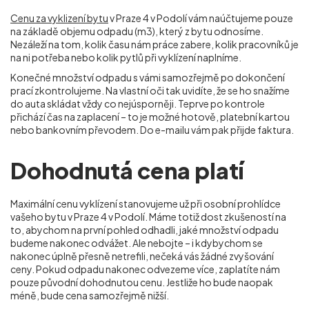
Cenu za vyklizení bytu
v Praze 4 v Podolí vám naúčtujeme pouze
na základě objemu odpadu (m
3
), který z bytu odnosíme.
Nezáleží na tom, kolik času nám práce zabere, kolik pracovníků je
na ni potřeba nebo kolik pytlů při vyklízení naplníme.
Konečné množství odpadu s vámi samozřejmě po dokončení
prací zkontrolujeme. Na vlastní oči tak uvidíte, že se ho snažíme
do auta skládat vždy co nejúsporněji. Teprve po kontrole
přichází čas na zaplacení – to je možné hotově, platební kartou
nebo bankovním převodem. Do e-mailu vám pak přijde faktura.
Dohodnutá cena platí
Maximální cenu vyklízení stanovujeme už při osobní prohlídce
vašeho bytu v Praze 4 v Podolí. Máme totiž dost zkušeností na
to, abychom na první pohled odhadli, jaké množství odpadu
budeme nakonec odvážet. Ale nebojte – i kdybychom se
nakonec úplně přesně netrefili, nečeká vás žádné zvyšování
ceny. Pokud odpadu nakonec odvezeme více, zaplatíte nám
pouze původní dohodnutou cenu. Jestliže ho bude naopak
méně, bude cena samozřejmě nižší.