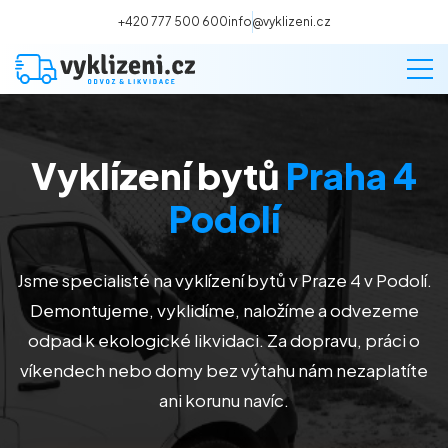
+420 777 500 600
info@vyklizeni.cz
Vyklízení bytů
Praha 4
Vyklízení
Podolí
Stěhování
Jsme specialisté na vyklízení bytů v Praze 4 v Podolí.
Malování
Demontujeme, vyklidíme, naložíme a odvezeme
odpad k ekologické likvidaci. Za dopravu, práci o
Deratizace a dezinsekce
víkendech nebo domy bez výtahu nám nezaplatíte
ani korunu navíc.
Úklid