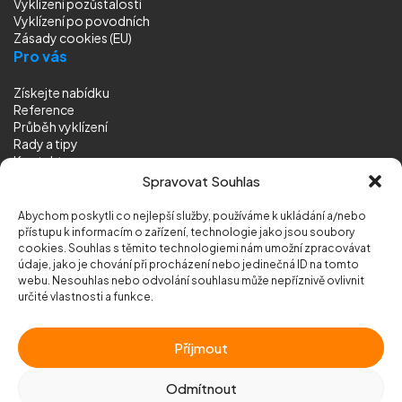
Vyklízení pozůstalostí
Vyklízení
po povodních
Zásady cookies (EU)
Pro vás
Získejte nabídku
Reference
Průběh vyklízení
Rady a tipy
Kontakt
Sledujte nás
Spravovat Souhlas
Abychom poskytli co nejlepší služby, používáme k ukládání a/nebo
přístupu k informacím o zařízení, technologie jako jsou soubory
cookies. Souhlas s těmito technologiemi nám umožní zpracovávat
údaje, jako je chování při procházení nebo jedinečná ID na tomto
webu. Nesouhlas nebo odvolání souhlasu může nepříznivě ovlivnit
© 2026 Vyklizeni.cz (
mapa stránek
)
určité vlastnosti a funkce.
Designed by
MEDIA ENERGY
Příjmout
Chráněno službou
reCAPTCHA
Ochrana soukromí
-
Smluvní podmínky
Odmítnout