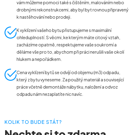
vám můžeme pomoci také s čištěním, malováním nebo
drobnými rekonstrukcemi, aby byl byt rovnou připravený
k nastěhování nebo prodeji.
K vyklízení vašeho bytu přistupujeme s maximální
ohleduplností. S věcmi, ke kterým máte citový vztah,
zacházíme opatrně, respektujeme vaše soukromí a
děláme vše pro to, abychom při práci nerušili vaše okolí
hlukem a nepořádkem.
Cena vyklízení bytů se odvíjí od objemu (m
3
) odpadu,
který z bytu vyneseme. Za použitý materiál a související
práce včetně demontáže nábytku, naložení a odvoz
odpadu nám nezaplatíte nic navíc.
KOLIK TO BUDE STÁT?
Nechte si to zdarma