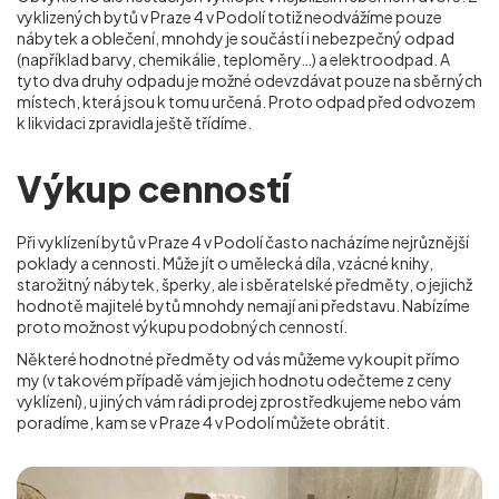
vyklizených bytů v Praze 4 v Podolí totiž neodvážíme pouze
nábytek a oblečení, mnohdy je součástí i nebezpečný odpad
(například barvy, chemikálie, teploměry…) a elektroodpad. A
tyto dva druhy odpadu je možné odevzdávat pouze na sběrných
místech, která jsou k tomu určená. Proto odpad před odvozem
k likvidaci zpravidla ještě třídíme.
Výkup cenností
Při vyklízení bytů v Praze 4 v Podolí často nacházíme nejrůznější
poklady a cennosti. Může jít o umělecká díla, vzácné knihy,
starožitný nábytek, šperky, ale i sběratelské předměty, o jejichž
hodnotě majitelé bytů mnohdy nemají ani představu. Nabízíme
proto možnost výkupu podobných cenností.
Některé hodnotné předměty od vás můžeme vykoupit přímo
my (v takovém případě vám jejich hodnotu odečteme z ceny
vyklízení), u jiných vám rádi prodej zprostředkujeme nebo vám
poradíme, kam se
v Praze 4 v Podolí
můžete obrátit.