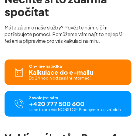
spočítat
Máte zájem o naše služby? Povězte nám, s čím
potřebujete pomoci. Pomůžeme vám najít to nejlepší
řešení a připravíme pro vás kalkulaci na míru.
On-line nabídka
Kalkulace do e-mailu
Do 24 hodin od zaslání informací.
Zavolejte nám
+420 777 500 600
Jsme tu pro Vás NONSTOP. Pracujeme i o svátcích.