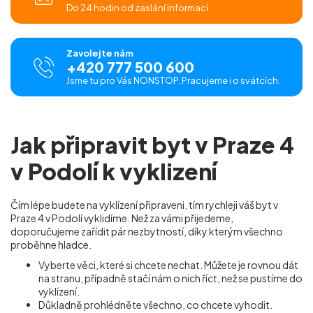
Do 24 hodin od zaslání informací.
Zavolejte nám
+420 777 500 600
Jsme tu pro Vás NONSTOP. Pracujeme i o svátcích.
Jak připravit byt v Praze 4
v Podolí k vyklizení
Čím lépe budete na vyklízení připraveni, tím rychleji váš byt v
Praze 4 v Podolí vyklidíme. Než za vámi přijedeme,
doporučujeme zařídit pár nezbytností, díky kterým všechno
proběhne hladce.
Vyberte věci, které si chcete nechat. Můžete je rovnou dát
na stranu, případně stačí nám o nich říct, než se pustíme do
vyklízení.
Důkladně prohlédněte všechno, co chcete vyhodit.