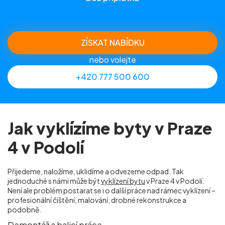
ZÍSKAT NABÍDKU
nebo volejte
+420 777 500 600
Jak vyklízíme byty v Praze
4 v Podolí
Přijedeme, naložíme, uklidíme a odvezeme odpad. Tak
jednoduché s námi může být
vyklízení bytu
v Praze 4 v Podolí.
Není ale problém postarat se i o další práce nad rámec vyklízení –
profesionální čištění, malování, drobné rekonstrukce a
podobně.
Demontáž a balicí práce