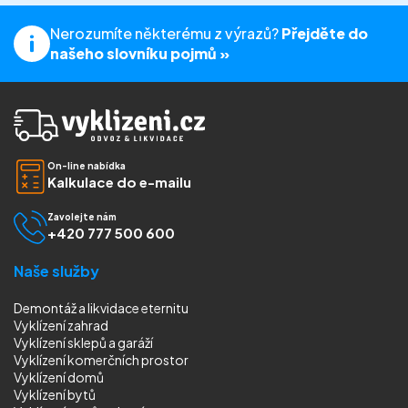
Nerozumíte některému z výrazů?
Přejděte do
našeho slovníku pojmů »
On-line nabídka
Kalkulace do e-mailu
Zavolejte nám
+420 777 500 600
Naše služby
Demontáž a likvidace eternitu
Vyklízení zahrad
Vyklízení sklepů a garáží
Vyklízení komerčních prostor
Vyklízení domů
Vyklízení bytů