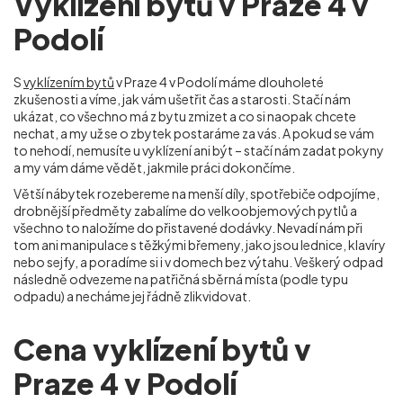
Vyklízení bytů v Praze 4 v
Podolí
S
vyklízením bytů
v Praze 4 v Podolí máme dlouholeté
zkušenosti a víme, jak vám ušetřit čas a starosti. Stačí nám
ukázat, co všechno má z bytu zmizet a co si naopak chcete
nechat, a my už se o zbytek postaráme za vás. A pokud se vám
to nehodí, nemusíte u vyklízení ani být – stačí nám zadat pokyny
a my vám dáme vědět, jakmile práci dokončíme.
Větší nábytek rozebereme na menší díly, spotřebiče odpojíme,
drobnější předměty zabalíme do velkoobjemových pytlů a
všechno to naložíme do přistavené dodávky. Nevadí nám při
tom ani manipulace s těžkými břemeny, jako jsou lednice, klavíry
nebo sejfy, a poradíme si i v domech bez výtahu. Veškerý odpad
následně odvezeme na patřičná sběrná místa (podle typu
odpadu) a necháme jej řádně zlikvidovat.
Cena vyklízení bytů v
Praze 4 v Podolí