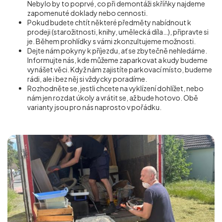
Nebylo by to poprvé, co při demontáži skříňky najdeme
zapomenuté doklady nebo cennosti.
Pokud budete chtít některé předměty nabídnout k
prodeji (starožitnosti, knihy, umělecká díla…), připravte si
je. Během prohlídky s vámi zkonzultujeme možnosti.
Dejte nám pokyny k příjezdu, ať se zbytečně nehledáme.
Informujte nás, kde můžeme zaparkovat a kudy budeme
vynášet věci. Když nám zajistíte parkovací místo, budeme
rádi, ale i bez něj si vždycky poradíme.
Rozhodněte se, jestli chcete na vyklízení dohlížet, nebo
nám jen rozdat úkoly a vrátit se, až bude hotovo. Obě
varianty jsou pro nás naprosto v pořádku.