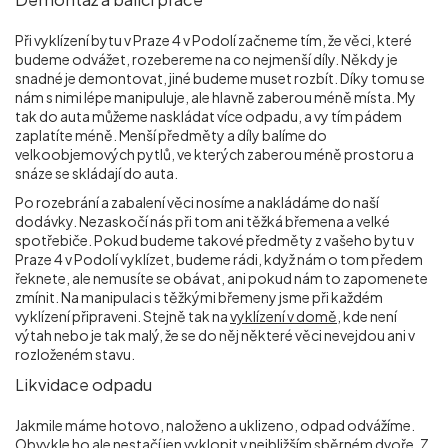
Při vyklízení bytu v Praze 4 v Podolí začneme tím, že věci, které
budeme odvážet, rozebereme na co nejmenší díly. Někdy je
snadné je demontovat, jiné budeme muset rozbít. Díky tomu se
nám s nimi lépe manipuluje, ale hlavně zaberou méně místa. My
tak do auta můžeme naskládat více odpadu, a vy tím pádem
zaplatíte méně. Menší předměty a díly balíme do
velkoobjemových pytlů, ve kterých zaberou méně prostoru a
snáze se skládají do auta.
Po rozebrání a zabalení věci nosíme a nakládáme do naší
dodávky. Nezaskočí nás při tom ani těžká břemena a velké
spotřebiče. Pokud budeme takové předměty z vašeho bytu v
Praze 4 v Podolí vyklízet, budeme rádi, když nám o tom předem
řeknete, ale nemusíte se obávat, ani pokud nám to zapomenete
zmínit. Na manipulaci s těžkými břemeny jsme při každém
vyklízení připraveni. Stejně tak na
vyklízení v domě
, kde není
výtah nebo je tak malý, že se do něj některé věci nevejdou ani v
rozloženém stavu.
Likvidace odpadu
Jakmile máme hotovo, naloženo a uklizeno, odpad odvážíme.
Obvykle ho ale nestačí jen vyklopit v nejbližším sběrném dvoře. Z