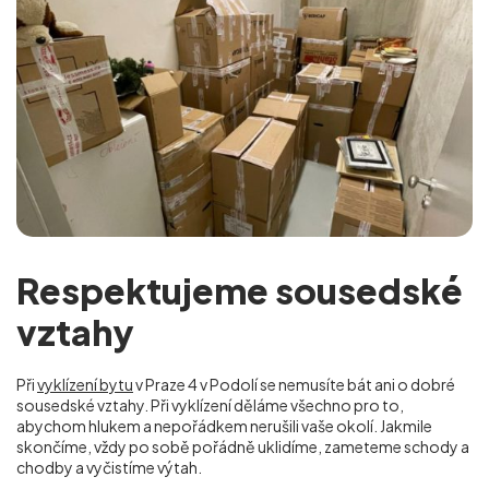
Respektujeme sousedské
vztahy
Při
vyklízení bytu
v Praze 4 v Podolí se nemusíte bát ani o dobré
sousedské vztahy. Při vyklízení děláme všechno pro to,
abychom hlukem a nepořádkem nerušili vaše okolí. Jakmile
skončíme, vždy po sobě pořádně uklidíme, zameteme schody a
chodby a vyčistíme výtah.