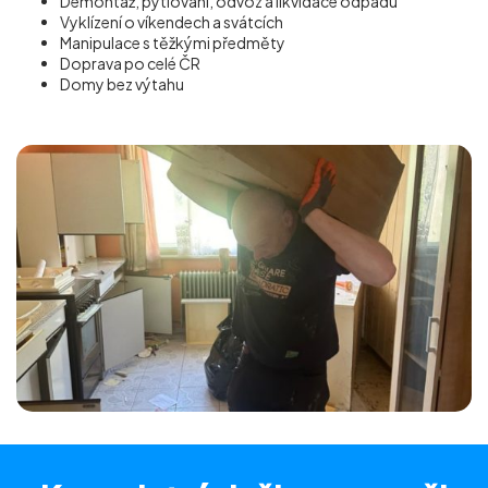
Demontáž, pytlování, odvoz a likvidace odpadu
Vyklízení o víkendech a svátcích
Manipulace s těžkými předměty
Doprava po celé ČR
Domy bez výtahu