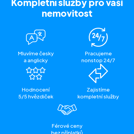
Kompletní služby
pro vaši
nemovitost
Mluvíme česky
Pracujeme
a anglicky
nonstop 24/7
Hodnocení
Zajistíme
5/5 hvězdiček
kompletní služby
Férové ceny
bez příplatků