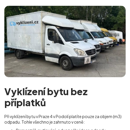
Vyklízení bytu bez
příplatků
Při vyklízení bytu v Praze 4 v Podolí platíte pouze za objem (m
3
)
odpadu. Tohle všechno je zahrnuto v ceně: