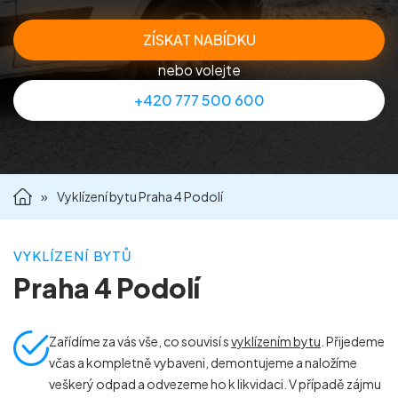
Příprava nemovitostí na prodej
ZÍSKAT NABÍDKU
nebo volejte
Reference
+420 777 500 600
Kontakt
»
Vyklízení bytu Praha 4 Podolí
VYKLÍZENÍ BYTŮ
Praha 4 Podolí
Zařídíme za vás vše, co souvisí s
vyklízením bytu
. Přijedeme
včas a kompletně vybaveni, demontujeme a naložíme
veškerý odpad a odvezeme ho k likvidaci. V případě zájmu