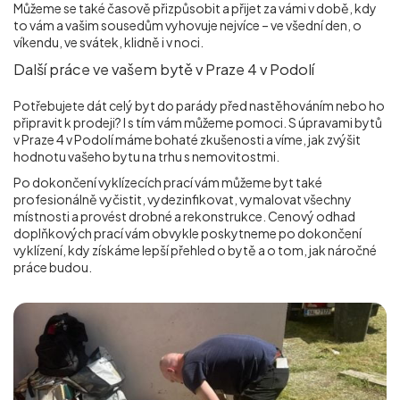
Můžeme se také časově přizpůsobit a přijet za vámi v době, kdy
to vám a vašim sousedům vyhovuje nejvíce – ve všední den, o
víkendu, ve svátek, klidně i v noci.
Další práce ve vašem bytě v Praze 4 v Podolí
Potřebujete dát celý byt do parády před nastěhováním nebo ho
připravit k prodeji? I s tím vám můžeme pomoci. S úpravami bytů
v Praze 4 v Podolí máme bohaté zkušenosti a víme, jak zvýšit
hodnotu vašeho bytu na trhu s nemovitostmi.
Po dokončení vyklízecích prací vám můžeme byt také
profesionálně vyčistit, vydezinfikovat, vymalovat všechny
místnosti a provést drobné a rekonstrukce. Cenový odhad
doplňkových prací vám obvykle poskytneme po dokončení
vyklízení, kdy získáme lepší přehled o bytě a o tom, jak náročné
práce budou.