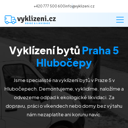
+420 777 500 600
info@vyklizeni.cz
Vyklízení bytů
Praha 5
Vyklízení
Hlubočepy
Stěhování
Jsme specialisté na vyklízení bytů v Praze 5 v
Malování
Hlubočepech. Demontujeme, vyklidíme, naložíme a
odvezeme odpad k ekologické likvidaci. Za
Deratizace a dezinsekce
dopravu, práci o víkendech nebo domy bez výtahu
nám nezaplatíte ani korunu navíc.
Úklid