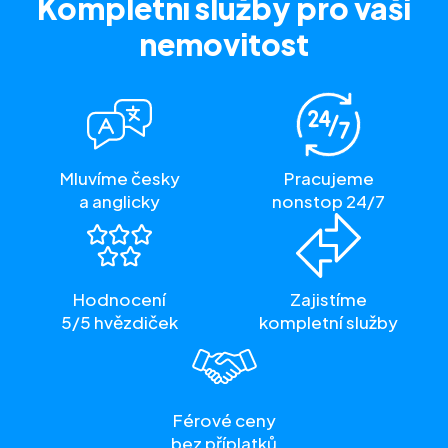
Kompletní služby
pro vaši
nemovitost
Mluvíme česky
Pracujeme
a anglicky
nonstop 24/7
Hodnocení
Zajistíme
5/5 hvězdiček
kompletní služby
Férové ceny
bez příplatků