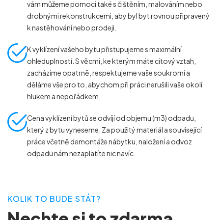
vám můžeme pomoci také s čištěním, malováním nebo
drobnými rekonstrukcemi, aby byl byt rovnou připravený
k nastěhování nebo prodeji.
K vyklízení vašeho bytu přistupujeme s maximální
ohleduplností. S věcmi, ke kterým máte citový vztah,
zacházíme opatrně, respektujeme vaše soukromí a
děláme vše pro to, abychom při práci nerušili vaše okolí
hlukem a nepořádkem.
Cena vyklízení bytů se odvíjí od objemu (m
3
) odpadu,
který z bytu vyneseme. Za použitý materiál a související
práce včetně demontáže nábytku, naložení a odvoz
odpadu nám nezaplatíte nic navíc.
KOLIK TO BUDE STÁT?
Nechte si to zdarma