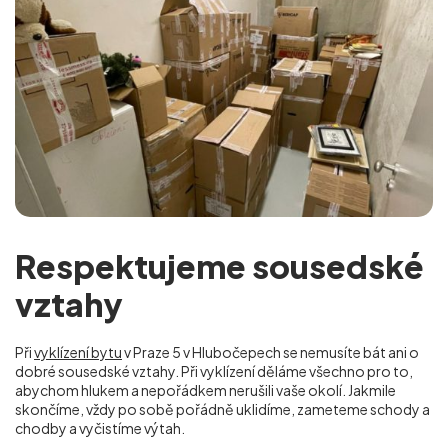
Respektujeme sousedské
vztahy
Při
vyklízení bytu
v Praze 5 v Hlubočepech se nemusíte bát ani o
dobré sousedské vztahy. Při vyklízení děláme všechno pro to,
abychom hlukem a nepořádkem nerušili vaše okolí. Jakmile
skončíme, vždy po sobě pořádně uklidíme, zameteme schody a
chodby a vyčistíme výtah.