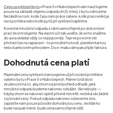
Cenu za vyklizení bytu
v Praze 5 v Hlubočepech vám naúčtujeme
pouze na základě objemu odpadu (m
3
), který z bytu odnosíme.
Nezáleží na tom, kolik času nám práce zabere, kolik pracovníků je
na ni potřeba nebo kolik pytlů při vyklízení naplníme.
Konečné množství odpadu s vámi samozřejmě po dokončení
prací zkontrolujeme. Na vlastní oči tak uvidíte, že se ho snažíme
do auta skládat vždy co nejúsporněji. Teprve po kontrole
přichází čas na zaplacení – to je možné hotově, platební kartou
nebo bankovním převodem. Do e-mailu vám pak přijde faktura.
Dohodnutá cena platí
Maximální cenu vyklízení stanovujeme už při osobní prohlídce
vašeho bytu v Praze 5 v Hlubočepech. Máme totiž dost
zkušeností na to, abychom na první pohled odhadli, jaké
množství odpadu budeme nakonec odvážet. Ale nebojte – i
kdybychom se nakonec úplně přesně netrefili, nečeká vás žádné
zvyšování ceny. Pokud odpadu nakonec odvezeme více,
zaplatíte nám pouze původní dohodnutou cenu. Jestliže ho
bude naopak méně, bude cena samozřejmě nižší.