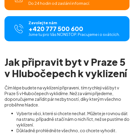
Do 24 hodin od zaslání informací.
Zavolejte nám
+420 777 500 600
Jsme tu pro Vás NONSTOP. Pracujeme i o svátcích.
Jak připravit byt v Praze 5
v Hlubočepech k vyklizení
Čím lépe budete na vyklízení připraveni, tím rychleji váš byt v
Praze 5 v Hlubočepech vyklidíme. Než za vámi přijedeme,
doporučujeme zařídit pár nezbytností, díky kterým všechno
proběhne hladce.
Vyberte věci, které si chcete nechat. Můžete je rovnou dát
na stranu, případně stačí nám o nich říct, než se pustíme do
vyklízení.
Důkladně prohlédněte všechno, co chcete vyhodit.