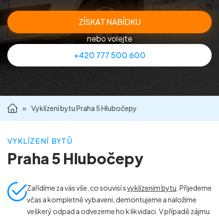
Příprava nemovitostí na prodej
ZÍSKAT NABÍDKU
nebo volejte
Reference
+420 777 500 600
Kontakt
»
Vyklízení bytu Praha 5 Hlubočepy
VYKLÍZENÍ BYTŮ
Praha 5 Hlubočepy
Zařídíme za vás vše, co souvisí s
vyklízením bytu
. Přijedeme
včas a kompletně vybaveni, demontujeme a naložíme
veškerý odpad a odvezeme ho k likvidaci. V případě zájmu