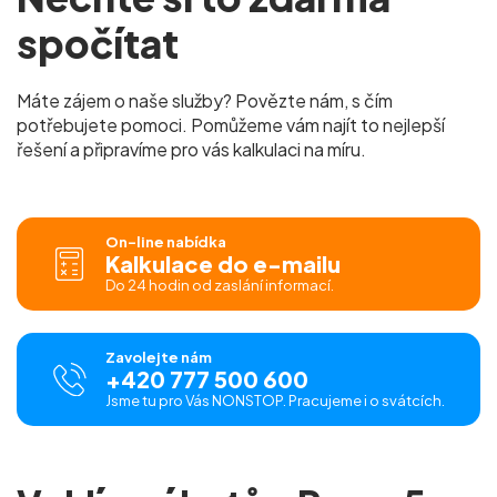
spočítat
Máte zájem o naše služby? Povězte nám, s čím
potřebujete pomoci. Pomůžeme vám najít to nejlepší
řešení a připravíme pro vás kalkulaci na míru.
On-line nabídka
Kalkulace do e-mailu
Do 24 hodin od zaslání informací.
Zavolejte nám
+420 777 500 600
Jsme tu pro Vás NONSTOP. Pracujeme i o svátcích.