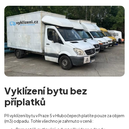
Vyklízení bytu bez
příplatků
Při vyklízení bytu v Praze 5 v Hlubočepech platíte pouze za objem
(m
3
) odpadu. Tohle všechno je zahrnuto v ceně: