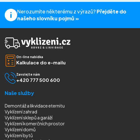
Nerozumíte některému z výrazů?
Přejděte do
našeho slovníku pojmů »
On-line nabídka
Kalkulace do e-mailu
Zavolejte nám
+420 777 500 600
Naše služby
Demontáž a likvidace eternitu
Vyklízení zahrad
Vyklízení sklepů a garáží
Vyklízení komerčních prostor
Vyklízení domů
Vyklízení bytů