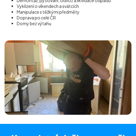
Demontáž, pytlování, odvoz a likvidace odpadu
Vyklízení o víkendech a svátcích
Manipulace s těžkými předměty
Doprava po celé ČR
Domy bez výtahu