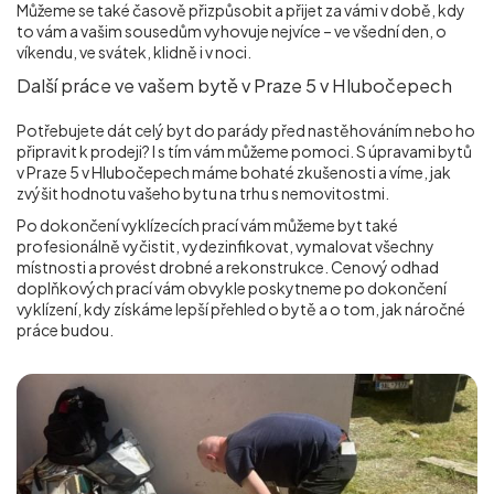
Můžeme se také časově přizpůsobit a přijet za vámi v době, kdy
to vám a vašim sousedům vyhovuje nejvíce – ve všední den, o
víkendu, ve svátek, klidně i v noci.
Další práce ve vašem bytě v Praze 5 v Hlubočepech
Potřebujete dát celý byt do parády před nastěhováním nebo ho
připravit k prodeji? I s tím vám můžeme pomoci. S úpravami bytů
v Praze 5 v Hlubočepech máme bohaté zkušenosti a víme, jak
zvýšit hodnotu vašeho bytu na trhu s nemovitostmi.
Po dokončení vyklízecích prací vám můžeme byt také
profesionálně vyčistit, vydezinfikovat, vymalovat všechny
místnosti a provést drobné a rekonstrukce. Cenový odhad
doplňkových prací vám obvykle poskytneme po dokončení
vyklízení, kdy získáme lepší přehled o bytě a o tom, jak náročné
práce budou.