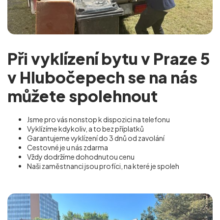
Při vyklízení bytu v Praze 5
v Hlubočepech se na nás
můžete spolehnout
Jsme pro vás nonstop k dispozici na telefonu
Vyklízíme kdykoliv, a to bez příplatků
Garantujeme vyklízení do 3 dnů od zavolání
Cestovné je u nás zdarma
Vždy dodržíme dohodnutou cenu
Naši zaměstnanci jsou profíci, na které je spoleh