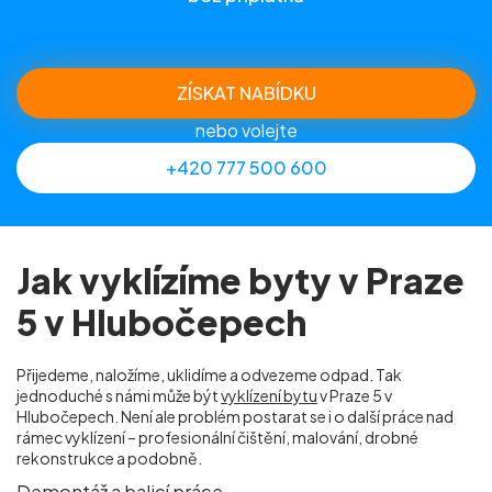
ZÍSKAT NABÍDKU
nebo volejte
+420 777 500 600
Jak vyklízíme byty v Praze
5 v Hlubočepech
Přijedeme, naložíme, uklidíme a odvezeme odpad. Tak
jednoduché s námi může být
vyklízení bytu
v Praze 5 v
Hlubočepech. Není ale problém postarat se i o další práce nad
rámec vyklízení – profesionální čištění, malování, drobné
rekonstrukce a podobně.
Demontáž a balicí práce