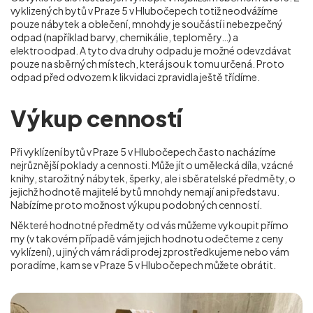
vyklizených bytů v Praze 5 v Hlubočepech totiž neodvážíme
pouze nábytek a oblečení, mnohdy je součástí i nebezpečný
odpad (například barvy, chemikálie, teploměry…) a
elektroodpad. A tyto dva druhy odpadu je možné odevzdávat
pouze na sběrných místech, která jsou k tomu určená. Proto
odpad před odvozem k likvidaci zpravidla ještě třídíme.
Výkup cenností
Při vyklízení bytů v Praze 5 v Hlubočepech často nacházíme
nejrůznější poklady a cennosti. Může jít o umělecká díla, vzácné
knihy, starožitný nábytek, šperky, ale i sběratelské předměty, o
jejichž hodnotě majitelé bytů mnohdy nemají ani představu.
Nabízíme proto možnost výkupu podobných cenností.
Některé hodnotné předměty od vás můžeme vykoupit přímo
my (v takovém případě vám jejich hodnotu odečteme z ceny
vyklízení), u jiných vám rádi prodej zprostředkujeme nebo vám
poradíme, kam se
v Praze 5 v Hlubočepech
můžete obrátit.