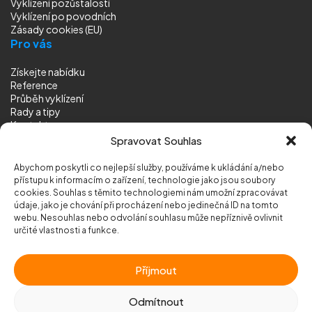
Vyklízení pozůstalostí
Vyklízení
po povodních
Zásady cookies (EU)
Pro vás
Získejte nabídku
Reference
Průběh vyklízení
Rady a tipy
Kontakt
Sledujte nás
Spravovat Souhlas
Abychom poskytli co nejlepší služby, používáme k ukládání a/nebo
přístupu k informacím o zařízení, technologie jako jsou soubory
cookies. Souhlas s těmito technologiemi nám umožní zpracovávat
údaje, jako je chování při procházení nebo jedinečná ID na tomto
webu. Nesouhlas nebo odvolání souhlasu může nepříznivě ovlivnit
© 2026 Vyklizeni.cz (
mapa stránek
)
určité vlastnosti a funkce.
Designed by
MEDIA ENERGY
Příjmout
Chráněno službou
reCAPTCHA
Ochrana soukromí
-
Smluvní podmínky
Odmítnout