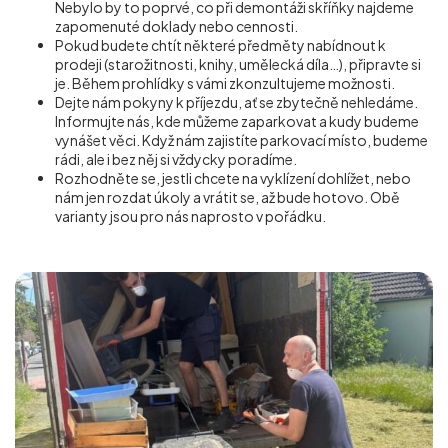
Nebylo by to poprvé, co při demontáži skříňky najdeme
zapomenuté doklady nebo cennosti.
Pokud budete chtít některé předměty nabídnout k
prodeji (starožitnosti, knihy, umělecká díla…), připravte si
je. Během prohlídky s vámi zkonzultujeme možnosti.
Dejte nám pokyny k příjezdu, ať se zbytečně nehledáme.
Informujte nás, kde můžeme zaparkovat a kudy budeme
vynášet věci. Když nám zajistíte parkovací místo, budeme
rádi, ale i bez něj si vždycky poradíme.
Rozhodněte se, jestli chcete na vyklízení dohlížet, nebo
nám jen rozdat úkoly a vrátit se, až bude hotovo. Obě
varianty jsou pro nás naprosto v pořádku.