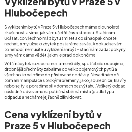
Vyklízení bytů v Praze 5 v
Hlubočepech
S
vyklízením bytů
v Praze 5 v Hlubočepech máme dlouholeté
zkušenosti a víme, jak vám ušetřit čas a starosti. Stačí nám
ukázat, co všechno má z bytu zmizet a co si naopak chcete
nechat, a my už se o zbytek postaráme za vás. A pokud se vám
to nehodí, nemusíte u vyklízení ani být – stačí nám zadat pokyny
a my vám dáme vědět, jakmile práci dokončíme.
Větší nábytek rozebereme na menší díly, spotřebiče odpojíme,
drobnější předměty zabalíme do velkoobjemových pytlů a
všechno to naložíme do přistavené dodávky. Nevadí nám při
tom ani manipulace s těžkými břemeny, jako jsou lednice, klavíry
nebo sejfy, a poradíme si i v domech bez výtahu. Veškerý odpad
následně odvezeme na patřičná sběrná místa (podle typu
odpadu) a necháme jej řádně zlikvidovat.
Cena vyklízení bytů v
Praze 5 v Hlubočepech