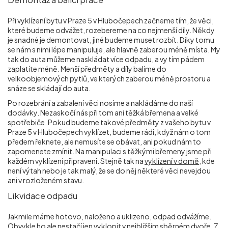
Při vyklízení bytu v Praze 5 v Hlubočepech začneme tím, že věci,
které budeme odvážet, rozebereme na co nejmenší díly. Někdy
je snadné je demontovat, jiné budeme muset rozbít. Díky tomu
se nám s nimi lépe manipuluje, ale hlavně zaberou méně místa. My
tak do auta můžeme naskládat více odpadu, a vy tím pádem
zaplatíte méně. Menší předměty a díly balíme do
velkoobjemových pytlů, ve kterých zaberou méně prostoru a
snáze se skládají do auta.
Po rozebrání a zabalení věci nosíme a nakládáme do naší
dodávky. Nezaskočí nás při tom ani těžká břemena a velké
spotřebiče. Pokud budeme takové předměty z vašeho bytu v
Praze 5 v Hlubočepech vyklízet, budeme rádi, když nám o tom
předem řeknete, ale nemusíte se obávat, ani pokud nám to
zapomenete zmínit. Na manipulaci s těžkými břemeny jsme při
každém vyklízení připraveni. Stejně tak na
vyklízení v domě
, kde
není výtah nebo je tak malý, že se do něj některé věci nevejdou
ani v rozloženém stavu.
Likvidace odpadu
Jakmile máme hotovo, naloženo a uklizeno, odpad odvážíme.
Obvykle ho ale nestačí jen vyklopit v nejbližším sběrném dvoře. Z