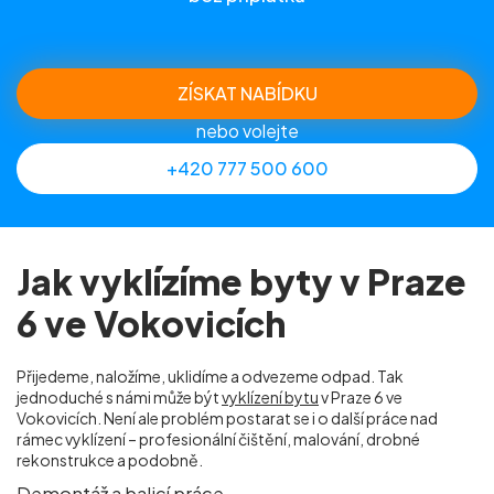
ZÍSKAT NABÍDKU
nebo volejte
+420 777 500 600
Jak vyklízíme byty v Praze
6 ve Vokovicích
Přijedeme, naložíme, uklidíme a odvezeme odpad. Tak
jednoduché s námi může být
vyklízení bytu
v Praze 6 ve
Vokovicích. Není ale problém postarat se i o další práce nad
rámec vyklízení – profesionální čištění, malování, drobné
rekonstrukce a podobně.
Demontáž a balicí práce