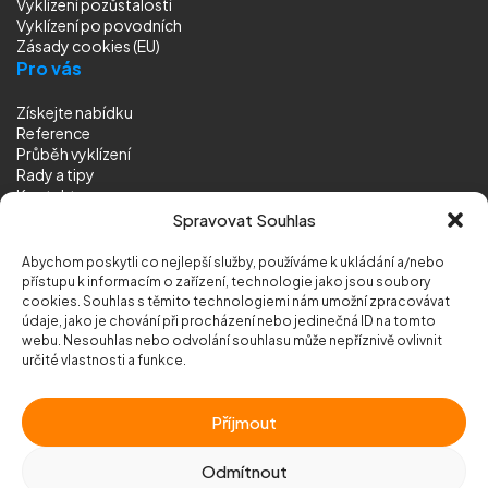
Vyklízení pozůstalostí
Vyklízení
po povodních
Zásady cookies (EU)
Pro vás
Získejte nabídku
Reference
Průběh vyklízení
Rady a tipy
Kontakt
Sledujte nás
Spravovat Souhlas
Abychom poskytli co nejlepší služby, používáme k ukládání a/nebo
přístupu k informacím o zařízení, technologie jako jsou soubory
cookies. Souhlas s těmito technologiemi nám umožní zpracovávat
údaje, jako je chování při procházení nebo jedinečná ID na tomto
webu. Nesouhlas nebo odvolání souhlasu může nepříznivě ovlivnit
© 2026 Vyklizeni.cz (
mapa stránek
)
určité vlastnosti a funkce.
Designed by
MEDIA ENERGY
Příjmout
Chráněno službou
reCAPTCHA
Ochrana soukromí
-
Smluvní podmínky
Odmítnout