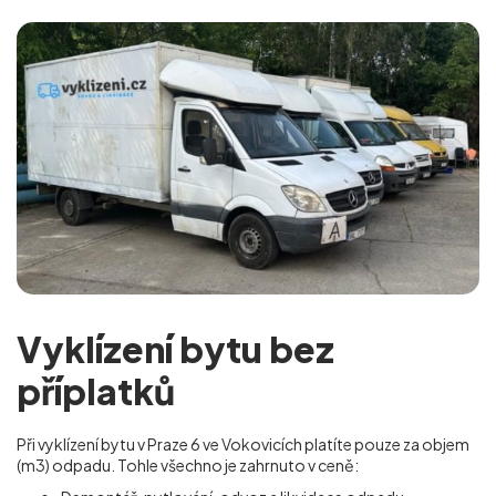
Vyklízení bytu bez
příplatků
Při vyklízení bytu v Praze 6 ve Vokovicích platíte pouze za objem
(m
3
) odpadu. Tohle všechno je zahrnuto v ceně: