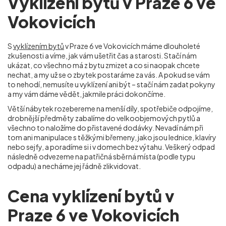
Vyklízení bytů v Praze 6 ve
Vokovicích
S
vyklízením bytů
v Praze 6 ve Vokovicích máme dlouholeté
zkušenosti a víme, jak vám ušetřit čas a starosti. Stačí nám
ukázat, co všechno má z bytu zmizet a co si naopak chcete
nechat, a my už se o zbytek postaráme za vás. A pokud se vám
to nehodí, nemusíte u vyklízení ani být – stačí nám zadat pokyny
a my vám dáme vědět, jakmile práci dokončíme.
Větší nábytek rozebereme na menší díly, spotřebiče odpojíme,
drobnější předměty zabalíme do velkoobjemových pytlů a
všechno to naložíme do přistavené dodávky. Nevadí nám při
tom ani manipulace s těžkými břemeny, jako jsou lednice, klavíry
nebo sejfy, a poradíme si i v domech bez výtahu. Veškerý odpad
následně odvezeme na patřičná sběrná místa (podle typu
odpadu) a necháme jej řádně zlikvidovat.
Cena vyklízení bytů v
Praze 6 ve Vokovicích