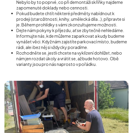
Nebylo by to poprvé, co při demontáži skříňky najdeme
zapomenuté doklady nebo cennosti.
Pokud budete chtít některé předměty nabídnout k
prodeji (starožitnosti, knihy, umělecká díla…), připravte si
je. Během prohlídky s vámi zkonzultujeme možnosti.
Dejte nám pokyny k příjezdu, ať se zbytečně nehledáme.
Informujte nás, kde můžeme zaparkovat a kudy budeme
vynášet věci. Když nám zajistíte parkovací místo, budeme
rádi, ale i bez něj si vždycky poradíme.
Rozhodněte se, jestli chcete na vyklízení dohlížet, nebo
nám jen rozdat úkoly a vrátit se, až bude hotovo. Obě
varianty jsou pro nás naprosto v pořádku.