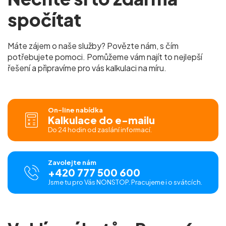
spočítat
Máte zájem o naše služby? Povězte nám, s čím
potřebujete pomoci. Pomůžeme vám najít to nejlepší
řešení a připravíme pro vás kalkulaci na míru.
On-line nabídka
Kalkulace do e-mailu
Do 24 hodin od zaslání informací.
Zavolejte nám
+420 777 500 600
Jsme tu pro Vás NONSTOP. Pracujeme i o svátcích.