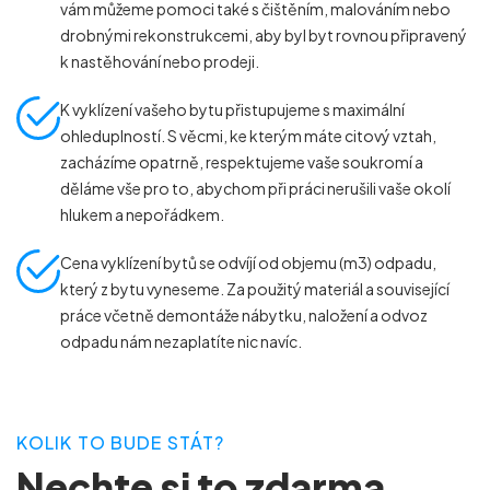
vám můžeme pomoci také s čištěním, malováním nebo
drobnými rekonstrukcemi, aby byl byt rovnou připravený
k nastěhování nebo prodeji.
K vyklízení vašeho bytu přistupujeme s maximální
ohleduplností. S věcmi, ke kterým máte citový vztah,
zacházíme opatrně, respektujeme vaše soukromí a
děláme vše pro to, abychom při práci nerušili vaše okolí
hlukem a nepořádkem.
Cena vyklízení bytů se odvíjí od objemu (m
3
) odpadu,
který z bytu vyneseme. Za použitý materiál a související
práce včetně demontáže nábytku, naložení a odvoz
odpadu nám nezaplatíte nic navíc.
KOLIK TO BUDE STÁT?
Nechte si to zdarma