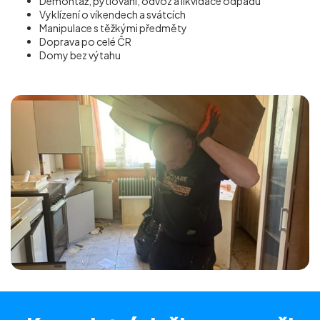
Demontáž, pytlování, odvoz a likvidace odpadu
Vyklízení o víkendech a svátcích
Manipulace s těžkými předměty
Doprava po celé ČR
Domy bez výtahu