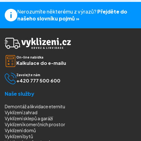
Nerozumíte některému z výrazů?
Přejděte do
našeho slovníku pojmů »
On-line nabídka
Kalkulace do e-mailu
Zavolejte nám
+420 777 500 600
Naše služby
Demontáž a likvidace eternitu
Vyklízení zahrad
Vyklízení sklepů a garáží
Vyklízení komerčních prostor
Vyklízení domů
Vyklízení bytů