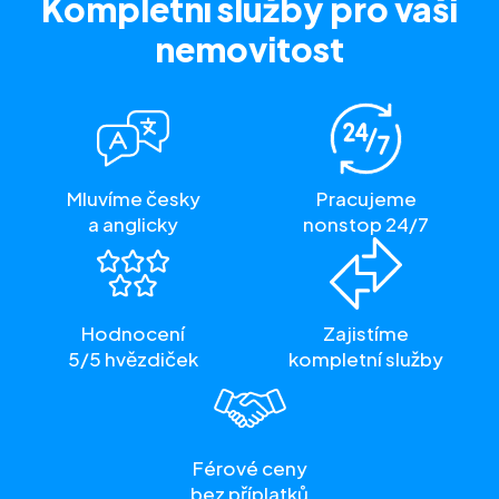
Kompletní služby
pro vaši
nemovitost
Mluvíme česky
Pracujeme
a anglicky
nonstop 24/7
Hodnocení
Zajistíme
5/5 hvězdiček
kompletní služby
Férové ceny
bez příplatků