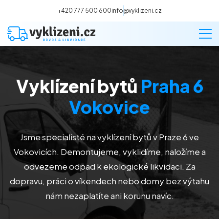
+420 777 500 600
info@vyklizeni.cz
Vyklízení bytů
Praha 6
Vyklízení
Vokovice
Stěhování
Jsme specialisté na vyklízení bytů v Praze 6 ve
Malování
Vokovicích. Demontujeme, vyklidíme, naložíme a
odvezeme odpad k ekologické likvidaci. Za
Deratizace a dezinsekce
dopravu, práci o víkendech nebo domy bez výtahu
nám nezaplatíte ani korunu navíc.
Úklid