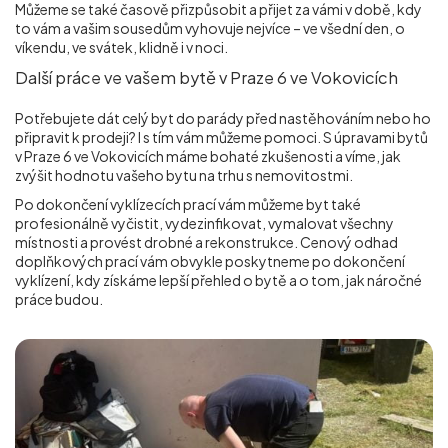
Můžeme se také časově přizpůsobit a přijet za vámi v době, kdy
to vám a vašim sousedům vyhovuje nejvíce – ve všední den, o
víkendu, ve svátek, klidně i v noci.
Další práce ve vašem bytě v Praze 6 ve Vokovicích
Potřebujete dát celý byt do parády před nastěhováním nebo ho
připravit k prodeji? I s tím vám můžeme pomoci. S úpravami bytů
v Praze 6 ve Vokovicích máme bohaté zkušenosti a víme, jak
zvýšit hodnotu vašeho bytu na trhu s nemovitostmi.
Po dokončení vyklízecích prací vám můžeme byt také
profesionálně vyčistit, vydezinfikovat, vymalovat všechny
místnosti a provést drobné a rekonstrukce. Cenový odhad
doplňkových prací vám obvykle poskytneme po dokončení
vyklízení, kdy získáme lepší přehled o bytě a o tom, jak náročné
práce budou.