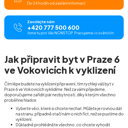
Do 24 hodin od zaslání informací.
Zavolejte nám
+420 777 500 600
Jsme tu pro Vás NONSTOP. Pracujeme i o svátcích.
Jak připravit byt v Praze 6
ve Vokovicích k vyklizení
Čím lépe budete na vyklízení připraveni, tím rychleji váš byt v
Praze 6 ve Vokovicích vyklidíme. Než za vámi přijedeme,
doporučujeme zařídit pár nezbytností, díky kterým všechno
proběhne hladce.
Vyberte věci, které si chcete nechat. Můžete je rovnou dát
na stranu, případně stačí nám o nich říct, než se pustíme do
vyklízení.
Důkladně prohlédněte všechno, co chcete vyhodit.