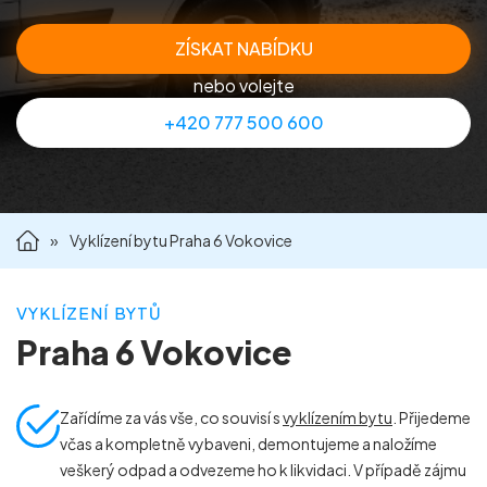
Příprava nemovitostí na prodej
ZÍSKAT NABÍDKU
nebo volejte
Reference
+420 777 500 600
Kontakt
»
Vyklízení bytu Praha 6 Vokovice
VYKLÍZENÍ BYTŮ
Praha 6 Vokovice
Zařídíme za vás vše, co souvisí s
vyklízením bytu
. Přijedeme
včas a kompletně vybaveni, demontujeme a naložíme
veškerý odpad a odvezeme ho k likvidaci. V případě zájmu