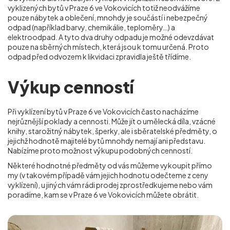
vyklizených bytů v Praze 6 ve Vokovicích totiž neodvážíme
pouze nábytek a oblečení, mnohdy je součástí i nebezpečný
odpad (například barvy, chemikálie, teploměry…) a
elektroodpad. A tyto dva druhy odpadu je možné odevzdávat
pouze na sběrných místech, která jsou k tomu určená. Proto
odpad před odvozem k likvidaci zpravidla ještě třídíme.
Výkup cenností
Při vyklízení bytů v Praze 6 ve Vokovicích často nacházíme
nejrůznější poklady a cennosti. Může jít o umělecká díla, vzácné
knihy, starožitný nábytek, šperky, ale i sběratelské předměty, o
jejichž hodnotě majitelé bytů mnohdy nemají ani představu.
Nabízíme proto možnost výkupu podobných cenností.
Některé hodnotné předměty od vás můžeme vykoupit přímo
my (v takovém případě vám jejich hodnotu odečteme z ceny
vyklízení), u jiných vám rádi prodej zprostředkujeme nebo vám
poradíme, kam se
v Praze 6 ve Vokovicích
můžete obrátit.