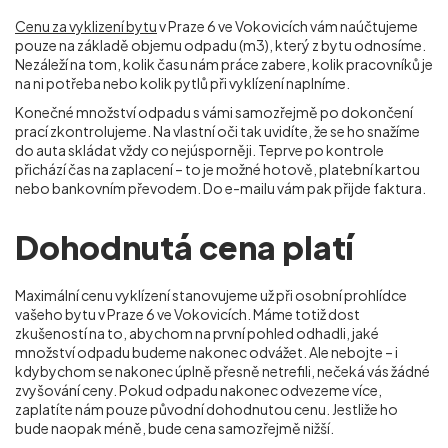
Cenu za vyklizení bytu
v Praze 6 ve Vokovicích vám naúčtujeme
pouze na základě objemu odpadu (m
3
), který z bytu odnosíme.
Nezáleží na tom, kolik času nám práce zabere, kolik pracovníků je
na ni potřeba nebo kolik pytlů při vyklízení naplníme.
Konečné množství odpadu s vámi samozřejmě po dokončení
prací zkontrolujeme. Na vlastní oči tak uvidíte, že se ho snažíme
do auta skládat vždy co nejúsporněji. Teprve po kontrole
přichází čas na zaplacení – to je možné hotově, platební kartou
nebo bankovním převodem. Do e-mailu vám pak přijde faktura.
Dohodnutá cena platí
Maximální cenu vyklízení stanovujeme už při osobní prohlídce
vašeho bytu v Praze 6 ve Vokovicích. Máme totiž dost
zkušeností na to, abychom na první pohled odhadli, jaké
množství odpadu budeme nakonec odvážet. Ale nebojte – i
kdybychom se nakonec úplně přesně netrefili, nečeká vás žádné
zvyšování ceny. Pokud odpadu nakonec odvezeme více,
zaplatíte nám pouze původní dohodnutou cenu. Jestliže ho
bude naopak méně, bude cena samozřejmě nižší.