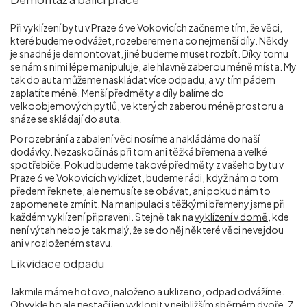
Při vyklízení bytu v Praze 6 ve Vokovicích začneme tím, že věci,
které budeme odvážet, rozebereme na co nejmenší díly. Někdy
je snadné je demontovat, jiné budeme muset rozbít. Díky tomu
se nám s nimi lépe manipuluje, ale hlavně zaberou méně místa. My
tak do auta můžeme naskládat více odpadu, a vy tím pádem
zaplatíte méně. Menší předměty a díly balíme do
velkoobjemových pytlů, ve kterých zaberou méně prostoru a
snáze se skládají do auta.
Po rozebrání a zabalení věci nosíme a nakládáme do naší
dodávky. Nezaskočí nás při tom ani těžká břemena a velké
spotřebiče. Pokud budeme takové předměty z vašeho bytu v
Praze 6 ve Vokovicích vyklízet, budeme rádi, když nám o tom
předem řeknete, ale nemusíte se obávat, ani pokud nám to
zapomenete zmínit. Na manipulaci s těžkými břemeny jsme při
každém vyklízení připraveni. Stejně tak na
vyklízení v domě
, kde
není výtah nebo je tak malý, že se do něj některé věci nevejdou
ani v rozloženém stavu.
Likvidace odpadu
Jakmile máme hotovo, naloženo a uklizeno, odpad odvážíme.
Obvykle ho ale nestačí jen vyklopit v nejbližším sběrném dvoře. Z