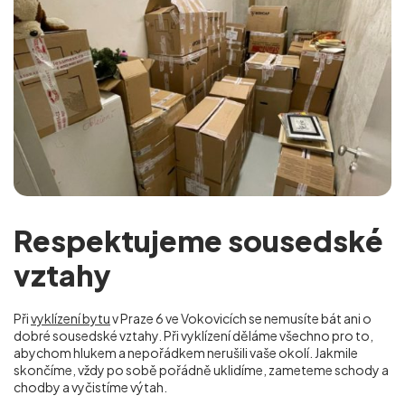
Respektujeme sousedské
vztahy
Při
vyklízení bytu
v Praze 6 ve Vokovicích se nemusíte bát ani o
dobré sousedské vztahy. Při vyklízení děláme všechno pro to,
abychom hlukem a nepořádkem nerušili vaše okolí. Jakmile
skončíme, vždy po sobě pořádně uklidíme, zameteme schody a
chodby a vyčistíme výtah.