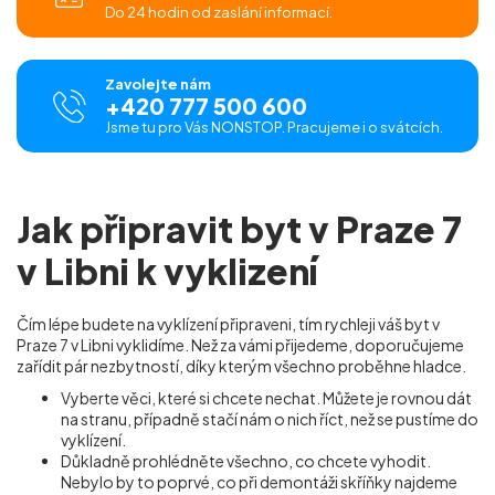
Do 24 hodin od zaslání informací.
Zavolejte nám
+420 777 500 600
Jsme tu pro Vás NONSTOP. Pracujeme i o svátcích.
Jak připravit byt v Praze 7
v Libni k vyklizení
Čím lépe budete na vyklízení připraveni, tím rychleji váš byt v
Praze 7 v Libni vyklidíme. Než za vámi přijedeme, doporučujeme
zařídit pár nezbytností, díky kterým všechno proběhne hladce.
Vyberte věci, které si chcete nechat. Můžete je rovnou dát
na stranu, případně stačí nám o nich říct, než se pustíme do
vyklízení.
Důkladně prohlédněte všechno, co chcete vyhodit.
Nebylo by to poprvé, co při demontáži skříňky najdeme