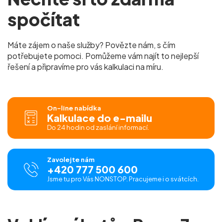
spočítat
Máte zájem o naše služby? Povězte nám, s čím
potřebujete pomoci. Pomůžeme vám najít to nejlepší
řešení a připravíme pro vás kalkulaci na míru.
On-line nabídka
Kalkulace do e-mailu
Do 24 hodin od zaslání informací.
Zavolejte nám
+420 777 500 600
Jsme tu pro Vás NONSTOP. Pracujeme i o svátcích.