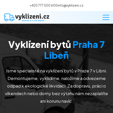
+420 777 500 600
info@vyklizeni.cz
Vyklízení bytů
Praha 7
Vyklízení
Libeň
Stěhování
Jsme specialisté na vyklízení bytů v Praze 7 v Libni.
Malování
Demontujeme, vyklidíme, naložíme a odvezeme
odpad k ekologické likvidaci. Za dopravu, práci o
Deratizace a dezinsekce
víkendech nebo domy bez výtahu nám nezaplatíte
ani korunu navíc.
Úklid