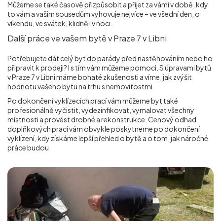
Můžeme se také časově přizpůsobit a přijet za vámi v době, kdy
to vám a vašim sousedům vyhovuje nejvíce – ve všední den, o
víkendu, ve svátek, klidně i v noci.
Další práce ve vašem bytě v Praze 7 v Libni
Potřebujete dát celý byt do parády před nastěhováním nebo ho
připravit k prodeji? I s tím vám můžeme pomoci. S úpravami bytů
v Praze 7 v Libni máme bohaté zkušenosti a víme, jak zvýšit
hodnotu vašeho bytu na trhu s nemovitostmi.
Po dokončení vyklízecích prací vám můžeme byt také
profesionálně vyčistit, vydezinfikovat, vymalovat všechny
místnosti a provést drobné a rekonstrukce. Cenový odhad
doplňkových prací vám obvykle poskytneme po dokončení
vyklízení, kdy získáme lepší přehled o bytě a o tom, jak náročné
práce budou.