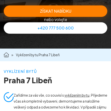
Příprava nemovitostí na prodej
ZÍSKAT NABÍDKU
nebo volejte
Reference
+420 777 500 600
Kontakt
»
Vyklízení bytu Praha 7 Libeň
VYKLÍZENÍ BYTŮ
Praha 7 Libeň
Zařídíme za vás vše, co souvisí s
vyklízením bytu
. Přijedeme
včas a kompletně vybaveni, demontujeme a naložíme
veškerý odpad a odvezeme ho k likvidaci. V případě zájmu