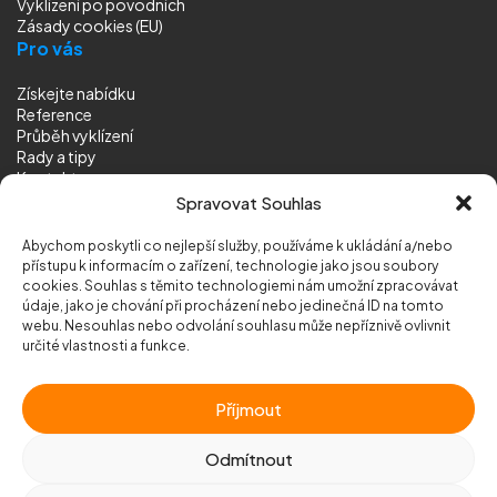
Vyklízení
po povodních
Zásady cookies (EU)
Pro vás
Získejte nabídku
Reference
Průběh vyklízení
Rady a tipy
Kontakt
Sledujte nás
Spravovat Souhlas
Abychom poskytli co nejlepší služby, používáme k ukládání a/nebo
přístupu k informacím o zařízení, technologie jako jsou soubory
cookies. Souhlas s těmito technologiemi nám umožní zpracovávat
údaje, jako je chování při procházení nebo jedinečná ID na tomto
webu. Nesouhlas nebo odvolání souhlasu může nepříznivě ovlivnit
© 2026 Vyklizeni.cz (
mapa stránek
)
určité vlastnosti a funkce.
Designed by
MEDIA ENERGY
Příjmout
Chráněno službou
reCAPTCHA
Ochrana soukromí
-
Smluvní podmínky
Odmítnout