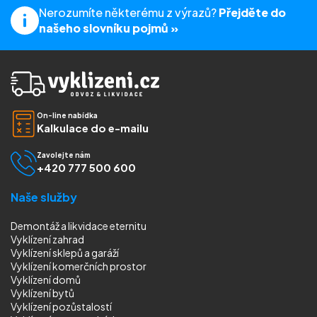
Nerozumíte některému z výrazů?
Přejděte do
našeho slovníku pojmů »
On-line nabídka
Kalkulace do e-mailu
Zavolejte nám
+420 777 500 600
Naše služby
Demontáž a likvidace eternitu
Vyklízení zahrad
Vyklízení sklepů a garáží
Vyklízení komerčních prostor
Vyklízení domů
Vyklízení bytů
Vyklízení pozůstalostí