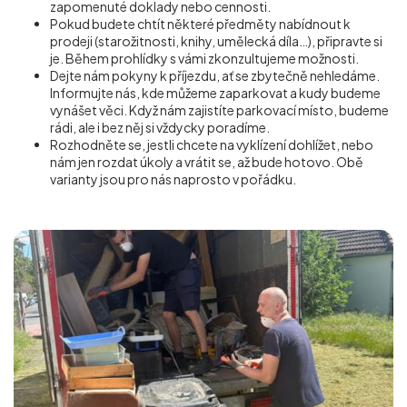
zapomenuté doklady nebo cennosti.
Pokud budete chtít některé předměty nabídnout k
prodeji (starožitnosti, knihy, umělecká díla…), připravte si
je. Během prohlídky s vámi zkonzultujeme možnosti.
Dejte nám pokyny k příjezdu, ať se zbytečně nehledáme.
Informujte nás, kde můžeme zaparkovat a kudy budeme
vynášet věci. Když nám zajistíte parkovací místo, budeme
rádi, ale i bez něj si vždycky poradíme.
Rozhodněte se, jestli chcete na vyklízení dohlížet, nebo
nám jen rozdat úkoly a vrátit se, až bude hotovo. Obě
varianty jsou pro nás naprosto v pořádku.