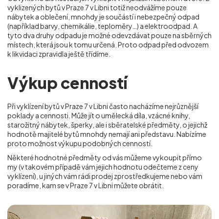
vyklizených bytů v Praze 7 v Libni totiž neodvážíme pouze
nábytek a oblečení, mnohdy je součástí i nebezpečný odpad
(například barvy, chemikálie, teploměry…) a elektroodpad. A
tyto dva druhy odpadu je možné odevzdávat pouze na sběrných
místech, která jsou k tomu určená. Proto odpad před odvozem
k likvidaci zpravidla ještě třídíme.
Výkup cenností
Při vyklízení bytů v Praze 7 v Libni často nacházíme nejrůznější
poklady a cennosti. Může jít o umělecká díla, vzácné knihy,
starožitný nábytek, šperky, ale i sběratelské předměty, o jejichž
hodnotě majitelé bytů mnohdy nemají ani představu. Nabízíme
proto možnost výkupu podobných cenností.
Některé hodnotné předměty od vás můžeme vykoupit přímo
my (v takovém případě vám jejich hodnotu odečteme z ceny
vyklízení), u jiných vám rádi prodej zprostředkujeme nebo vám
poradíme, kam se
v Praze 7 v Libni
můžete obrátit.