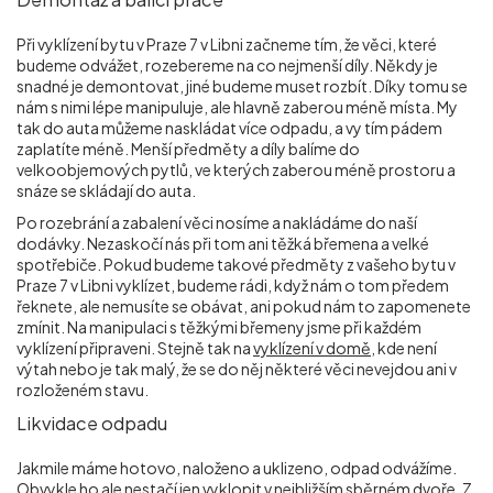
Při vyklízení bytu v Praze 7 v Libni začneme tím, že věci, které
budeme odvážet, rozebereme na co nejmenší díly. Někdy je
snadné je demontovat, jiné budeme muset rozbít. Díky tomu se
nám s nimi lépe manipuluje, ale hlavně zaberou méně místa. My
tak do auta můžeme naskládat více odpadu, a vy tím pádem
zaplatíte méně. Menší předměty a díly balíme do
velkoobjemových pytlů, ve kterých zaberou méně prostoru a
snáze se skládají do auta.
Po rozebrání a zabalení věci nosíme a nakládáme do naší
dodávky. Nezaskočí nás při tom ani těžká břemena a velké
spotřebiče. Pokud budeme takové předměty z vašeho bytu v
Praze 7 v Libni vyklízet, budeme rádi, když nám o tom předem
řeknete, ale nemusíte se obávat, ani pokud nám to zapomenete
zmínit. Na manipulaci s těžkými břemeny jsme při každém
vyklízení připraveni. Stejně tak na
vyklízení v domě
, kde není
výtah nebo je tak malý, že se do něj některé věci nevejdou ani v
rozloženém stavu.
Likvidace odpadu
Jakmile máme hotovo, naloženo a uklizeno, odpad odvážíme.
Obvykle ho ale nestačí jen vyklopit v nejbližším sběrném dvoře. Z