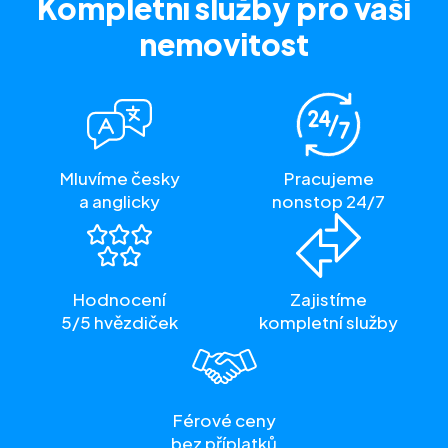
Kompletní služby
pro vaši
nemovitost
Mluvíme česky
Pracujeme
a anglicky
nonstop 24/7
Hodnocení
Zajistíme
5/5 hvězdiček
kompletní služby
Férové ceny
bez příplatků