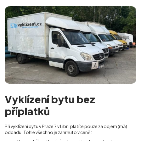
Vyklízení bytu bez
příplatků
Při vyklízení bytu v Praze 7 v Libni platíte pouze za objem (m
3
)
odpadu. Tohle všechno je zahrnuto v ceně: