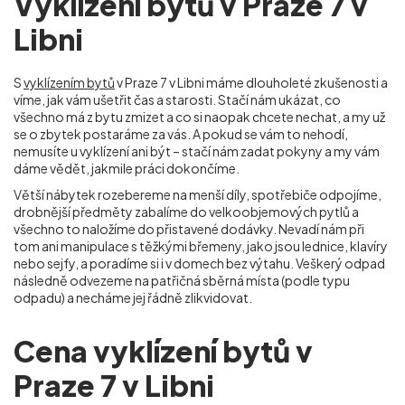
Vyklízení bytů v Praze 7 v
Libni
S
vyklízením bytů
v Praze 7 v Libni máme dlouholeté zkušenosti a
víme, jak vám ušetřit čas a starosti. Stačí nám ukázat, co
všechno má z bytu zmizet a co si naopak chcete nechat, a my už
se o zbytek postaráme za vás. A pokud se vám to nehodí,
nemusíte u vyklízení ani být – stačí nám zadat pokyny a my vám
dáme vědět, jakmile práci dokončíme.
Větší nábytek rozebereme na menší díly, spotřebiče odpojíme,
drobnější předměty zabalíme do velkoobjemových pytlů a
všechno to naložíme do přistavené dodávky. Nevadí nám při
tom ani manipulace s těžkými břemeny, jako jsou lednice, klavíry
nebo sejfy, a poradíme si i v domech bez výtahu. Veškerý odpad
následně odvezeme na patřičná sběrná místa (podle typu
odpadu) a necháme jej řádně zlikvidovat.
Cena vyklízení bytů v
Praze 7 v Libni