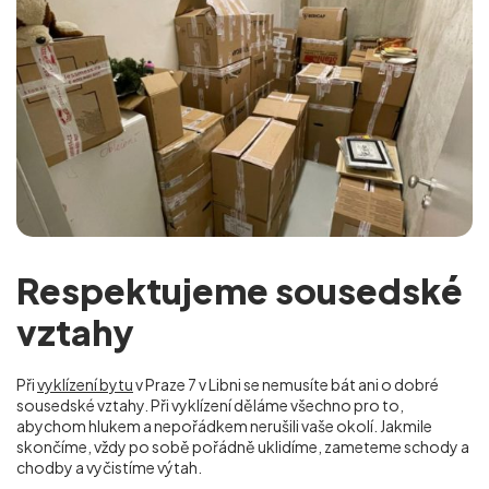
Respektujeme sousedské
vztahy
Při
vyklízení bytu
v Praze 7 v Libni se nemusíte bát ani o dobré
sousedské vztahy. Při vyklízení děláme všechno pro to,
abychom hlukem a nepořádkem nerušili vaše okolí. Jakmile
skončíme, vždy po sobě pořádně uklidíme, zameteme schody a
chodby a vyčistíme výtah.