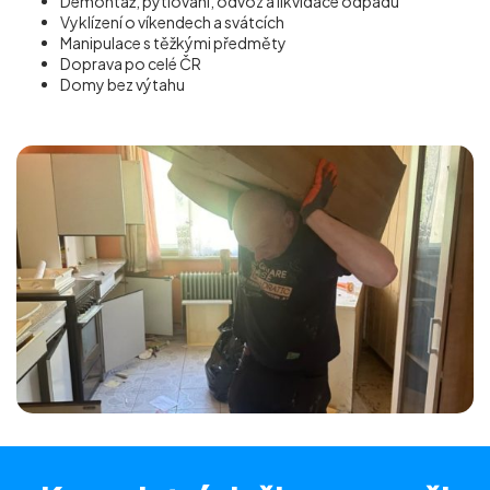
Demontáž, pytlování, odvoz a likvidace odpadu
Vyklízení o víkendech a svátcích
Manipulace s těžkými předměty
Doprava po celé ČR
Domy bez výtahu