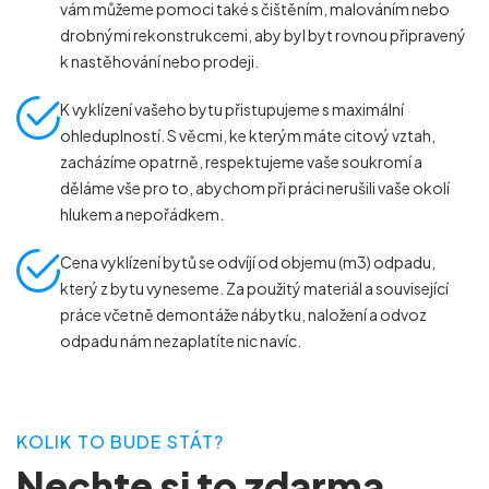
vám můžeme pomoci také s čištěním, malováním nebo
drobnými rekonstrukcemi, aby byl byt rovnou připravený
k nastěhování nebo prodeji.
K vyklízení vašeho bytu přistupujeme s maximální
ohleduplností. S věcmi, ke kterým máte citový vztah,
zacházíme opatrně, respektujeme vaše soukromí a
děláme vše pro to, abychom při práci nerušili vaše okolí
hlukem a nepořádkem.
Cena vyklízení bytů se odvíjí od objemu (m
3
) odpadu,
který z bytu vyneseme. Za použitý materiál a související
práce včetně demontáže nábytku, naložení a odvoz
odpadu nám nezaplatíte nic navíc.
KOLIK TO BUDE STÁT?
Nechte si to zdarma