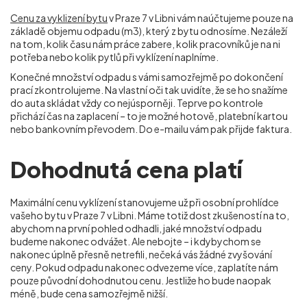
Cenu za vyklizení bytu
v Praze 7 v Libni vám naúčtujeme pouze na
základě objemu odpadu (m
3
), který z bytu odnosíme. Nezáleží
na tom, kolik času nám práce zabere, kolik pracovníků je na ni
potřeba nebo kolik pytlů při vyklízení naplníme.
Konečné množství odpadu s vámi samozřejmě po dokončení
prací zkontrolujeme. Na vlastní oči tak uvidíte, že se ho snažíme
do auta skládat vždy co nejúsporněji. Teprve po kontrole
přichází čas na zaplacení – to je možné hotově, platební kartou
nebo bankovním převodem. Do e-mailu vám pak přijde faktura.
Dohodnutá cena platí
Maximální cenu vyklízení stanovujeme už při osobní prohlídce
vašeho bytu v Praze 7 v Libni. Máme totiž dost zkušeností na to,
abychom na první pohled odhadli, jaké množství odpadu
budeme nakonec odvážet. Ale nebojte – i kdybychom se
nakonec úplně přesně netrefili, nečeká vás žádné zvyšování
ceny. Pokud odpadu nakonec odvezeme více, zaplatíte nám
pouze původní dohodnutou cenu. Jestliže ho bude naopak
méně, bude cena samozřejmě nižší.