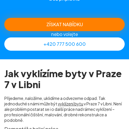
ZÍSKAT NABÍDKU
nebo volejte
+420 777 500 600
Jak vyklízíme byty v Praze
7 v Libni
Přijedeme, naložíme, uklidíme a odvezeme odpad. Tak
jednoduché s námi může být
vyklízení bytu
v Praze 7 v Libni. Není
ale problém postarat se i o další práce nad rámec vyklízení –
profesionální čištění, malování, drobné rekonstrukce a
podobně.
Demontáž a balicí práce