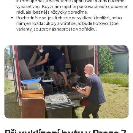
Informujte nás, kde můžeme zaparkovat a kudy budeme
vynášet věci. Když nám zajistíte parkovací místo, budeme
rádi, ale i bez něj si vždycky poradíme.
Rozhodněte se, jestli chcete na vyklízení dohlížet, nebo
nám jen rozdat úkoly a vrátit se, až bude hotovo. Obě
varianty jsou pro nás naprosto v pořádku.
Při vyklízení bytu v Praze 7