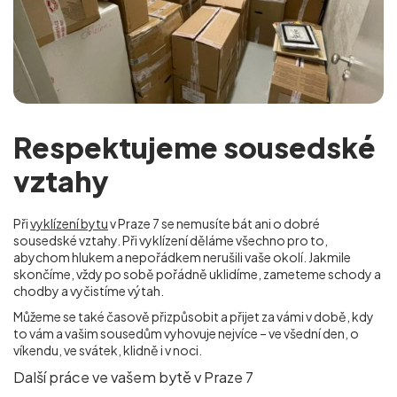
Respektujeme sousedské
vztahy
Při
vyklízení bytu
v Praze 7 se nemusíte bát ani o dobré
sousedské vztahy. Při vyklízení děláme všechno pro to,
abychom hlukem a nepořádkem nerušili vaše okolí. Jakmile
skončíme, vždy po sobě pořádně uklidíme, zameteme schody a
chodby a vyčistíme výtah.
Můžeme se také časově přizpůsobit a přijet za vámi v době, kdy
to vám a vašim sousedům vyhovuje nejvíce – ve všední den, o
víkendu, ve svátek, klidně i v noci.
Další práce ve vašem bytě v Praze 7