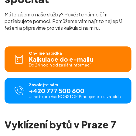
Máte zájem o naše služby? Povězte nám, s čím
potřebujete pomoci. Pomůžeme vám najít to nejlepší
řešení a připravíme pro vás kalkulaci na míru.
On-line nabídka
Kalkulace do e-mailu
Do 24 hodin od zaslání informací.
Zavolejte nám
+420 777 500 600
Jsme tu pro Vás NONSTOP. Pracujeme i o svátcích.
Vyklízení bytů v Praze 7