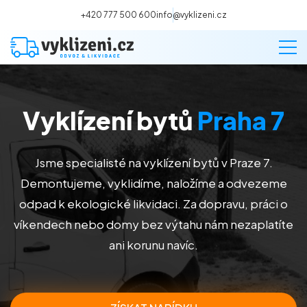
+420 777 500 600
info@vyklizeni.cz
Vyklízení bytů
Praha 7
Vyklízení
Stěhování
Jsme specialisté na vyklízení bytů v Praze 7.
Demontujeme, vyklidíme, naložíme a odvezeme
Malování
odpad k ekologické likvidaci. Za dopravu, práci o
víkendech nebo domy bez výtahu nám nezaplatíte
Deratizace a dezinsekce
ani korunu navíc.
Úklid