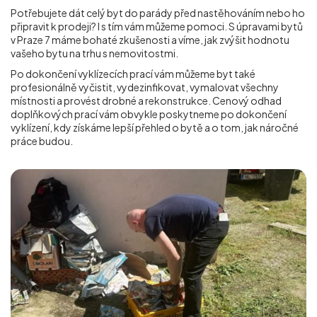
Potřebujete dát celý byt do parády před nastěhováním nebo ho
připravit k prodeji? I s tím vám můžeme pomoci. S úpravami bytů
v Praze 7 máme bohaté zkušenosti a víme, jak zvýšit hodnotu
vašeho bytu na trhu s nemovitostmi.
Po dokončení vyklízecích prací vám můžeme byt také
profesionálně vyčistit, vydezinfikovat, vymalovat všechny
místnosti a provést drobné a rekonstrukce. Cenový odhad
doplňkových prací vám obvykle poskytneme po dokončení
vyklízení, kdy získáme lepší přehled o bytě a o tom, jak náročné
práce budou.