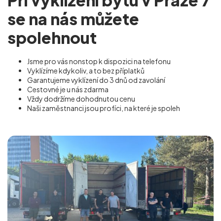
se na nás můžete
spolehnout
Jsme pro vás nonstop k dispozici na telefonu
Vyklízíme kdykoliv, a to bez příplatků
Garantujeme vyklízení do 3 dnů od zavolání
Cestovné je u nás zdarma
Vždy dodržíme dohodnutou cenu
Naši zaměstnanci jsou profíci, na které je spoleh