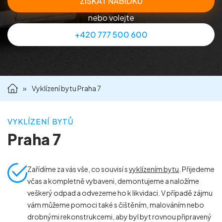
ZÍSKAT NABÍDKU
Příprava nemovitostí na prodej
nebo volejte
+420 777 500 600
Reference
Kontakt
»
Vyklízení bytu Praha 7
VYKLÍZENÍ BYTŮ
Praha 7
Zařídíme za vás vše, co souvisí s
vyklízením bytu
. Přijedeme
včas a kompletně vybaveni, demontujeme a naložíme
veškerý odpad a odvezeme ho k likvidaci. V případě zájmu
vám můžeme pomoci také s čištěním, malováním nebo
drobnými rekonstrukcemi, aby byl byt rovnou připravený