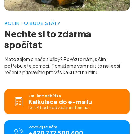
KOLIK TO BUDE STÁT?
Nechte si to
zdarma
spočítat
Máte zájem o naše služby? Povězte nám, s čím
potřebujete pomoci. Pomůžeme vám najít to nejlepší
řešení a připravíme pro vás
kalkulaci na míru.
On-line nabídka
Kalkulace do e-mailu
Do 24 hodin od zaslání informací.
Zavolejte nám
+420 777 500 600