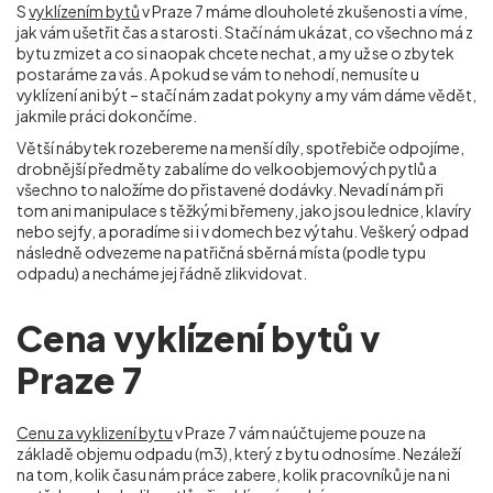
S
vyklízením bytů
v Praze 7 máme dlouholeté zkušenosti a víme,
jak vám ušetřit čas a starosti. Stačí nám ukázat, co všechno má z
bytu zmizet a co si naopak chcete nechat, a my už se o zbytek
postaráme za vás. A pokud se vám to nehodí, nemusíte u
vyklízení ani být – stačí nám zadat pokyny a my vám dáme vědět,
jakmile práci dokončíme.
Větší nábytek rozebereme na menší díly, spotřebiče odpojíme,
drobnější předměty zabalíme do velkoobjemových pytlů a
všechno to naložíme do přistavené dodávky. Nevadí nám při
tom ani manipulace s těžkými břemeny, jako jsou lednice, klavíry
nebo sejfy, a poradíme si i v domech bez výtahu. Veškerý odpad
následně odvezeme na patřičná sběrná místa (podle typu
odpadu) a necháme jej řádně zlikvidovat.
Cena vyklízení bytů v
Praze 7
Cenu za vyklizení bytu
v Praze 7 vám naúčtujeme pouze na
základě objemu odpadu (m
3
), který z bytu odnosíme. Nezáleží
na tom, kolik času nám práce zabere, kolik pracovníků je na ni