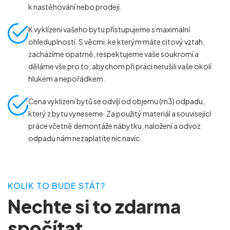
k nastěhování nebo prodeji.
K vyklízení vašeho bytu přistupujeme s maximální
ohleduplností. S věcmi, ke kterým máte citový vztah,
zacházíme opatrně, respektujeme vaše soukromí a
děláme vše pro to, abychom při práci nerušili vaše okolí
hlukem a nepořádkem.
Cena vyklízení bytů se odvíjí od objemu (m
3
) odpadu,
který z bytu vyneseme. Za použitý materiál a související
práce včetně demontáže nábytku, naložení a odvoz
odpadu nám nezaplatíte nic navíc.
KOLIK TO BUDE STÁT?
Nechte si to zdarma
spočítat