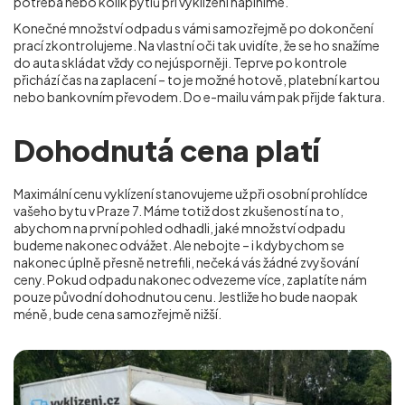
potřeba nebo kolik pytlů při vyklízení naplníme.
Konečné množství odpadu s vámi samozřejmě po dokončení
prací zkontrolujeme. Na vlastní oči tak uvidíte, že se ho snažíme
do auta skládat vždy co nejúsporněji. Teprve po kontrole
přichází čas na zaplacení – to je možné hotově, platební kartou
nebo bankovním převodem. Do e-mailu vám pak přijde faktura.
Dohodnutá cena platí
Maximální cenu vyklízení stanovujeme už při osobní prohlídce
vašeho bytu v Praze 7. Máme totiž dost zkušeností na to,
abychom na první pohled odhadli, jaké množství odpadu
budeme nakonec odvážet. Ale nebojte – i kdybychom se
nakonec úplně přesně netrefili, nečeká vás žádné zvyšování
ceny. Pokud odpadu nakonec odvezeme více, zaplatíte nám
pouze původní dohodnutou cenu. Jestliže ho bude naopak
méně, bude cena samozřejmě nižší.