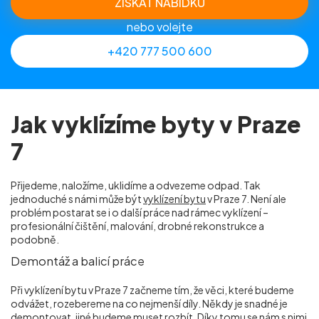
ZÍSKAT NABÍDKU
nebo volejte
+420 777 500 600
Jak vyklízíme byty v Praze
7
Přijedeme, naložíme, uklidíme a odvezeme odpad. Tak
jednoduché s námi může být
vyklízení bytu
v Praze 7. Není ale
problém postarat se i o další práce nad rámec vyklízení –
profesionální čištění, malování, drobné rekonstrukce a
podobně.
Demontáž a balicí práce
Při vyklízení bytu v Praze 7 začneme tím, že věci, které budeme
odvážet, rozebereme na co nejmenší díly. Někdy je snadné je
demontovat, jiné budeme muset rozbít. Díky tomu se nám s nimi