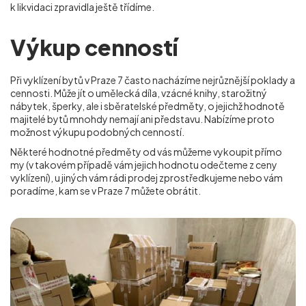
k likvidaci zpravidla ještě třídíme.
Výkup cenností
Při vyklízení bytů v Praze 7 často nacházíme nejrůznější poklady a
cennosti. Může jít o umělecká díla, vzácné knihy, starožitný
nábytek, šperky, ale i sběratelské předměty, o jejichž hodnotě
majitelé bytů mnohdy nemají ani představu. Nabízíme proto
možnost výkupu podobných cenností.
Některé hodnotné předměty od vás můžeme vykoupit přímo
my (v takovém případě vám jejich hodnotu odečteme z ceny
vyklízení), u jiných vám rádi prodej zprostředkujeme nebo vám
poradíme, kam se
v Praze 7
můžete obrátit.