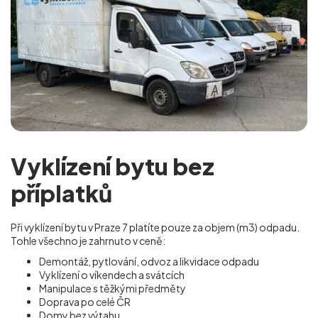
Vyklízení bytu bez
příplatků
Při vyklízení bytu v Praze 7 platíte pouze za objem (m
3
) odpadu.
Tohle všechno je zahrnuto v ceně:
Demontáž, pytlování, odvoz a likvidace odpadu
Vyklízení o víkendech a svátcích
Manipulace s těžkými předměty
Doprava po celé ČR
Domy bez výtahu