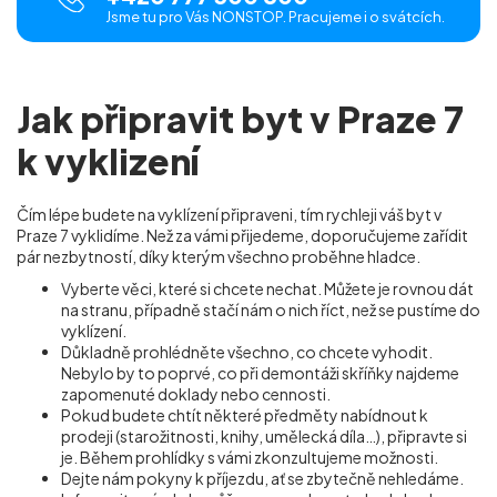
Jsme tu pro Vás NONSTOP. Pracujeme i o svátcích.
Jak připravit byt v Praze 7
k vyklizení
Čím lépe budete na vyklízení připraveni, tím rychleji váš byt v
Praze 7 vyklidíme. Než za vámi přijedeme, doporučujeme zařídit
pár nezbytností, díky kterým všechno proběhne hladce.
Vyberte věci, které si chcete nechat. Můžete je rovnou dát
na stranu, případně stačí nám o nich říct, než se pustíme do
vyklízení.
Důkladně prohlédněte všechno, co chcete vyhodit.
Nebylo by to poprvé, co při demontáži skříňky najdeme
zapomenuté doklady nebo cennosti.
Pokud budete chtít některé předměty nabídnout k
prodeji (starožitnosti, knihy, umělecká díla…), připravte si
je. Během prohlídky s vámi zkonzultujeme možnosti.
Dejte nám pokyny k příjezdu, ať se zbytečně nehledáme.