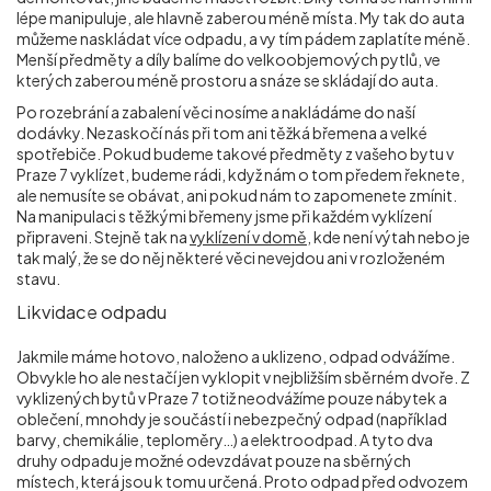
lépe manipuluje, ale hlavně zaberou méně místa. My tak do auta
můžeme naskládat více odpadu, a vy tím pádem zaplatíte méně.
Menší předměty a díly balíme do velkoobjemových pytlů, ve
kterých zaberou méně prostoru a snáze se skládají do auta.
Po rozebrání a zabalení věci nosíme a nakládáme do naší
dodávky. Nezaskočí nás při tom ani těžká břemena a velké
spotřebiče. Pokud budeme takové předměty z vašeho bytu v
Praze 7 vyklízet, budeme rádi, když nám o tom předem řeknete,
ale nemusíte se obávat, ani pokud nám to zapomenete zmínit.
Na manipulaci s těžkými břemeny jsme při každém vyklízení
připraveni. Stejně tak na
vyklízení v domě
, kde není výtah nebo je
tak malý, že se do něj některé věci nevejdou ani v rozloženém
stavu.
Likvidace odpadu
Jakmile máme hotovo, naloženo a uklizeno, odpad odvážíme.
Obvykle ho ale nestačí jen vyklopit v nejbližším sběrném dvoře. Z
vyklizených bytů v Praze 7 totiž neodvážíme pouze nábytek a
oblečení, mnohdy je součástí i nebezpečný odpad (například
barvy, chemikálie, teploměry…) a elektroodpad. A tyto dva
druhy odpadu je možné odevzdávat pouze na sběrných
místech, která jsou k tomu určená. Proto odpad před odvozem