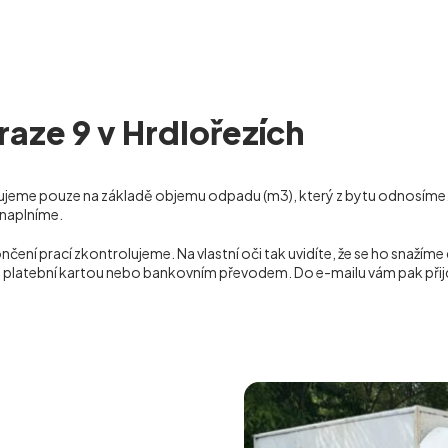
raze 9 v Hrdlořezích
čtujeme pouze na základě objemu odpadu (m
3
), který z bytu odnosíme
í naplníme.
 prací zkontrolujeme. Na vlastní oči tak uvidíte, že se ho snažíme 
ě, platební kartou nebo bankovním převodem. Do e-mailu vám pak přij