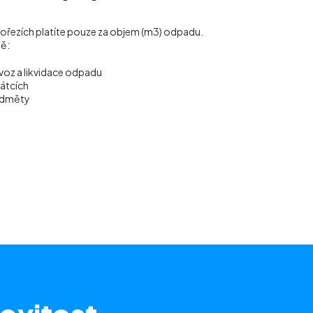
rdlořezích platíte pouze za objem (m
3
) odpadu.
ně:
voz a likvidace odpadu
vátcích
ředměty