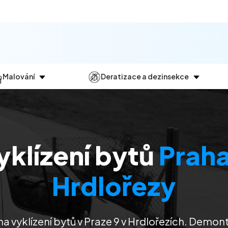
Malování
Deratizace a dezinsekce
Jak
probíhá?
Průběh
a
dezinsekce
Malování bytů
Deratizace
Malování domů
Dezinfekce
yklízení bytů
Praha
Malování kanceláří
Dezinsekce
Malování komerčních prostor
Hrdlořezy
na vyklízení bytů v Praze 9 v Hrdlořezích. Demon