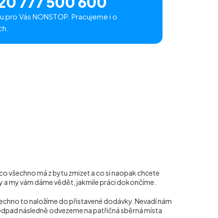
20 777 500 600
u pro Vás NONSTOP. Pracujeme i o
ch.
, co všechno má z bytu zmizet a co si naopak chcete
yny a my vám dáme vědět, jakmile práci dokončíme.
šechno to naložíme do přistavené dodávky. Nevadí nám
rý odpad následně odvezeme na patřičná sběrná místa