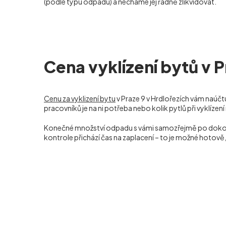
(podle typu odpadu) a necháme jej řádně zlikvidovat.
Cena vyklízení bytů v P
Cenu za vyklizení bytu
v Praze 9 v Hrdlořezích vám naú
pracovníků je na ni potřeba nebo kolik pytlů při vyklízen
Konečné množství odpadu s vámi samozřejmě po dokončení
kontrole přichází čas na zaplacení – to je možné hotov