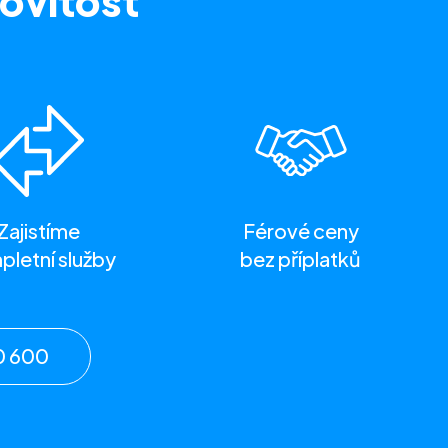
ovitost
Zajistíme
Férové ceny
letní služby
bez příplatků
0 600