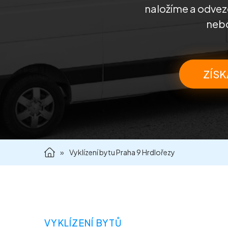
naložíme a odvez
nebo
ZÍSK
»
Vyklízení bytu Praha 9 Hrdlořezy
VYKLÍZENÍ BYTŮ