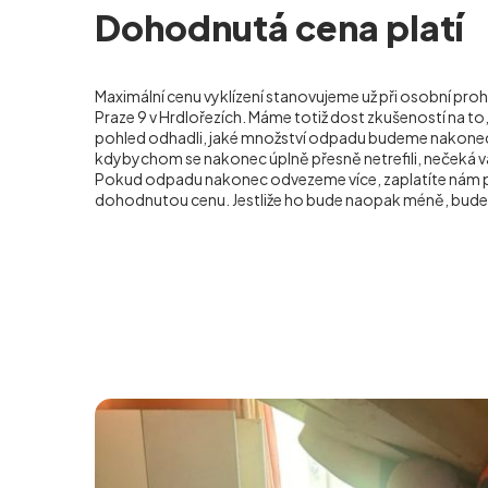
Dohodnutá cena platí
Maximální cenu vyklízení stanovujeme už při osobní proh
Praze 9 v Hrdlořezích. Máme totiž dost zkušeností na t
pohled odhadli, jaké množství odpadu budeme nakonec o
kdybychom se nakonec úplně přesně netrefili, nečeká v
Pokud odpadu nakonec odvezeme více, zaplatíte nám 
dohodnutou cenu. Jestliže ho bude naopak méně, bude