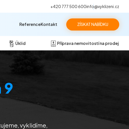
+420 777 500 600
info@vyklizeni.cz
Reference
Kontakt
ZÍSKAT NABÍDKU
Úklid
Příprava nemovitostí na prodej
 9
tujeme, vyklidíme,