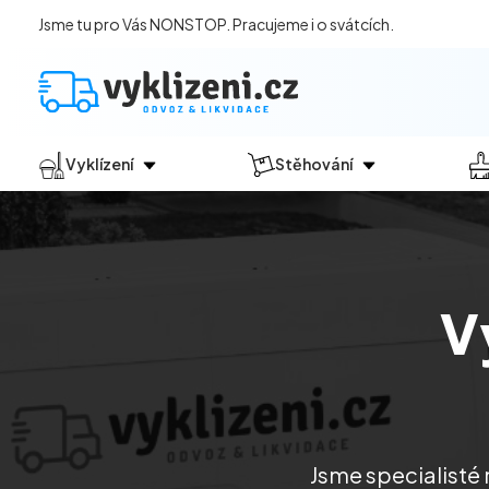
Jsme tu pro Vás NONSTOP. Pracujeme i o svátcích.
Vyklízení
Stěhování
Jak vyklízení probíhá?
Jak
probíhá?
Vyklízení pozůstalostí
Stěhování domácností
Vyklízení domů
Stěhování kanceláří
V
Vyklízení bytů
Vyklízení po povodních
Vyklízení komerčních prostor
Vyklízení sklepů a garáží
Vyklízení zahrad
Jsme specialisté 
Likvidace eternitu