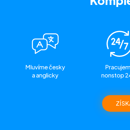
Komple
Mluvíme česky
Pracuje
a anglicky
nonstop 2
ZÍSK