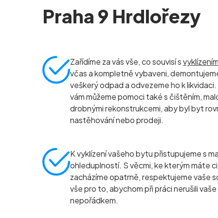
Praha 9 Hrdlořezy
Zařídíme za vás vše, co souvisí s
vyklízení
včas a kompletně vybaveni, demontujeme
veškerý odpad a odvezeme ho k likvidaci.
vám můžeme pomoci také s čištěním, ma
drobnými rekonstrukcemi, aby byl byt rov
nastěhování nebo prodeji.
K vyklízení vašeho bytu přistupujeme s ma
ohleduplností. S věcmi, ke kterým máte ci
zacházíme opatrně, respektujeme vaše s
vše pro to, abychom při práci nerušili vaše
nepořádkem.