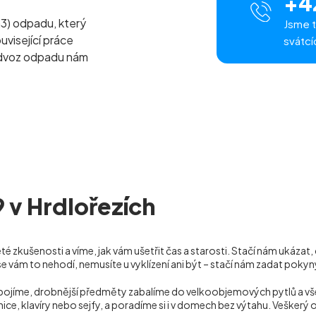
+4
m
3
) odpadu, který
Jsme t
uvisející práce
svátcí
odvoz odpadu nám
9 v Hrdlořezích
é zkušenosti a víme, jak vám ušetřit čas a starosti. Stačí nám ukázat
se vám to nehodí, nemusíte u vyklízení ani být – stačí nám zadat pok
dpojíme, drobnější předměty zabalíme do velkoobjemových pytlů a v
nice, klavíry nebo sejfy, a poradíme si i v domech bez výtahu. Veške