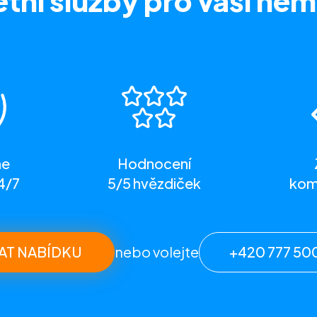
tní služby
pro vaši nem
me
Hodnocení
4/7
5/5 hvězdiček
komp
AT NABÍDKU
nebo volejte
+420 777 50