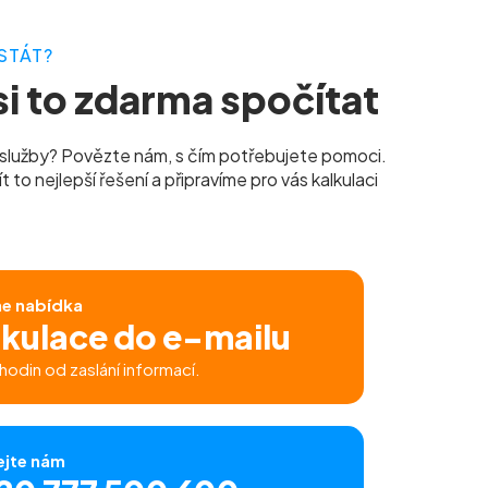
STÁT?
i to zdarma spočítat
služby? Povězte nám, s čím potřebujete pomoci.
to nejlepší řešení a připravíme pro vás kalkulaci
ne nabídka
lkulace do e-mailu
hodin od zaslání informací.
ejte nám