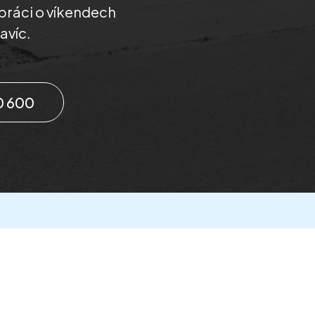
práci o víkendech
avíc.
0 600