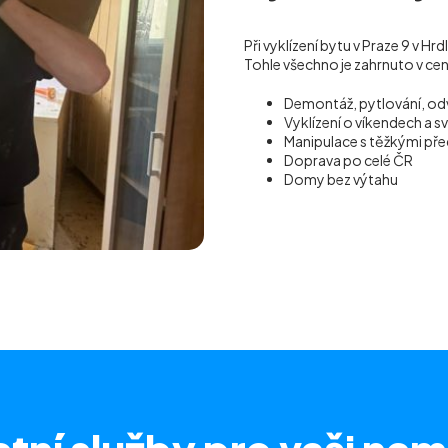
Při vyklízení bytu v Praze 9 v H
Tohle všechno je zahrnuto v ce
Demontáž, pytlování, od
Vyklízení o víkendech a s
Manipulace s těžkými p
Doprava po celé ČR
Domy bez výtahu