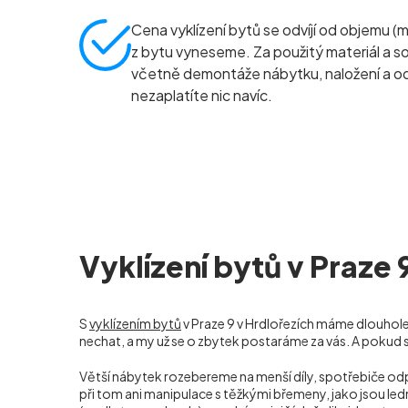
Cena vyklízení bytů se odvíjí od objemu (
z bytu vyneseme. Za použitý materiál a so
včetně demontáže nábytku, naložení a 
nezaplatíte nic navíc.
Vyklízení bytů v Praze 
S
vyklízením bytů
v Praze 9 v Hrdlořezích máme dlouholet
nechat, a my už se o zbytek postaráme za vás. A pokud 
Větší nábytek rozebereme na menší díly, spotřebiče o
při tom ani manipulace s těžkými břemeny, jako jsou led