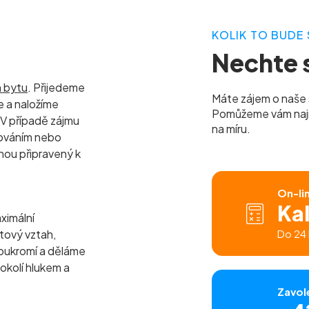
KOLIK TO BUDE 
Nechte s
m bytu
. Přijedeme
Máte zájem o naše 
 a naložíme
Pomůžeme vám najít 
 V případě zájmu
na míru.
lováním nebo
nou připravený k
On-li
Ka
ximální
tový vztah,
Do 24 
oukromí a děláme
 okolí hlukem a
Zavol