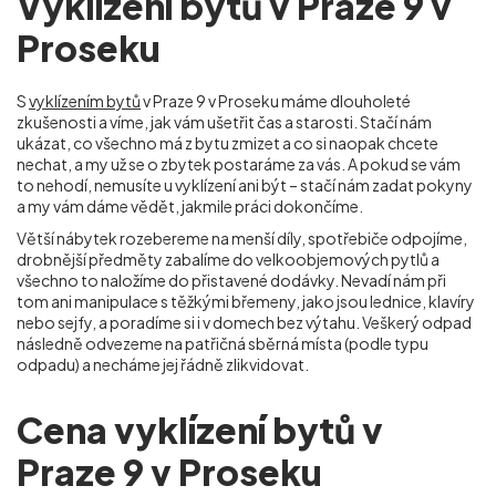
Vyklízení bytů v Praze 9 v
Proseku
S
vyklízením bytů
v Praze 9 v Proseku máme dlouholeté
zkušenosti a víme, jak vám ušetřit čas a starosti. Stačí nám
ukázat, co všechno má z bytu zmizet a co si naopak chcete
nechat, a my už se o zbytek postaráme za vás. A pokud se vám
to nehodí, nemusíte u vyklízení ani být – stačí nám zadat pokyny
a my vám dáme vědět, jakmile práci dokončíme.
Větší nábytek rozebereme na menší díly, spotřebiče odpojíme,
drobnější předměty zabalíme do velkoobjemových pytlů a
všechno to naložíme do přistavené dodávky. Nevadí nám při
tom ani manipulace s těžkými břemeny, jako jsou lednice, klavíry
nebo sejfy, a poradíme si i v domech bez výtahu. Veškerý odpad
následně odvezeme na patřičná sběrná místa (podle typu
odpadu) a necháme jej řádně zlikvidovat.
Cena vyklízení bytů v
Praze 9 v Proseku