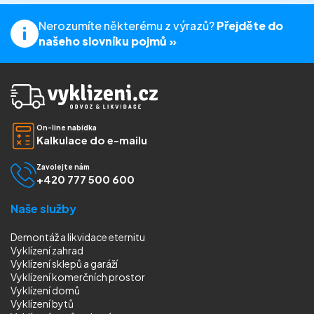
Nerozumíte některému z výrazů?
Přejděte do
našeho slovníku pojmů »
On-line nabídka
Kalkulace do e-mailu
Zavolejte nám
+420 777 500 600
Naše služby
Demontáž a likvidace eternitu
Vyklízení zahrad
Vyklízení sklepů a garáží
Vyklízení komerčních prostor
Vyklízení domů
Vyklízení bytů