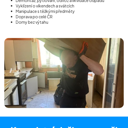
Demontáž, pytlování, odvoz a likvidace odpadu
Vyklízení o víkendech a svátcích
Manipulace s těžkými předměty
Doprava po celé ČR
Domy bez výtahu