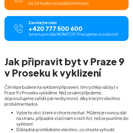
Do 24 hodin od zaslání informací.
Zavolejte nám
+420 777 500 600
Jsme tu pro Vás NONSTOP. Pracujeme i o svátcích.
Jak připravit byt v Praze 9
v Proseku k vyklizení
Čím lépe budete na vyklízení připraveni, tím rychleji váš byt v
Praze 9 v Proseku vyklidíme. Než za vámi přijedeme,
doporučujeme zařídit pár nezbytností, díky kterým všechno
proběhne hladce.
Vyberte věci, které si chcete nechat. Můžete je rovnou dát
na stranu, případně stačí nám o nich říct, než se pustíme do
vyklízení.
Důkladně prohlédněte všechno, co chcete vyhodit.