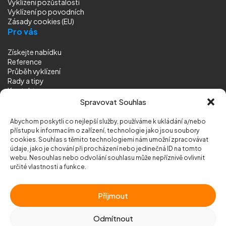
Vyklízení pozůstalostí
Vyklízení
po povodních
Zásady cookies (EU)
Pro vás
Získejte nabídku
Reference
Průběh vyklízení
Rady a tipy
Kontakt
Sledujte nás
Spravovat Souhlas
Abychom poskytli co nejlepší služby, používáme k ukládání a/nebo
přístupu k informacím o zařízení, technologie jako jsou soubory
cookies. Souhlas s těmito technologiemi nám umožní zpracovávat
údaje, jako je chování při procházení nebo jedinečná ID na tomto
webu. Nesouhlas nebo odvolání souhlasu může nepříznivě ovlivnit
© 2026 Vyklizeni.cz (
mapa stránek
)
určité vlastnosti a funkce.
Designed by
MEDIA ENERGY
Příjmout
Chráněno službou
reCAPTCHA
Ochrana soukromí
-
Smluvní podmínky
Odmítnout