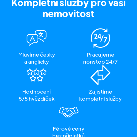
Kompletní služby
pro vaši
nemovitost
Mluvíme česky
Pracujeme
a anglicky
nonstop 24/7
Hodnocení
Zajistíme
5/5 hvězdiček
kompletní služby
Férové ceny
bez příplatků