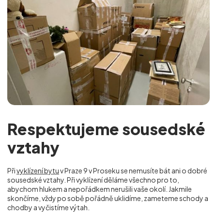
Respektujeme sousedské
vztahy
Při
vyklízení bytu
v Praze 9 v Proseku se nemusíte bát ani o dobré
sousedské vztahy. Při vyklízení děláme všechno pro to,
abychom hlukem a nepořádkem nerušili vaše okolí. Jakmile
skončíme, vždy po sobě pořádně uklidíme, zameteme schody a
chodby a vyčistíme výtah.