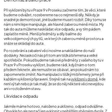
Při vyklízení bytu v Praze 9 v Proseku začneme tím, že věci, které
budeme odvážet, rozebereme na co nejmenší díly. Někdy je
snadné je demontovat, jiné budeme muset rozbít. Díky tomu se
nám s nimi lépe manipuluje, ale hlavně zaberou méně místa. My
tak do auta můžeme naskládat více odpadu, a vy tím pádem
zaplatíte méně. Menší předměty a díly balíme do
velkoobjemových pytlů, ve kterých zaberou méně prostoru a
snáze se skládají do auta.
Po rozebrání a zabalení věci nosíme a nakládáme do naší
dodávky. Nezaskočí nás při tom ani těžká břemena a velké
spotřebiče. Pokud budeme takové předměty z vašeho bytu v
Praze 9 v Proseku vyklízet, budeme rádi, když nám o tom
předem řeknete, ale nemusíte se obávat, ani pokud nám to
zapomenete zmínit. Na manipulaci s těžkými břemeny jsme při
každém vyklízení připraveni. Stejně tak na
vyklízení v domě
, kde
není výtah nebo je tak malý, že se do něj některé věci nevejdou
ani v rozloženém stavu.
Likvidace odpadu
Jakmile máme hotovo, naloženo a uklizeno, odpad odvážíme.
Obvykle ho ale nestačí jen vyklopit v nejbližším sběrném dvoře. Z