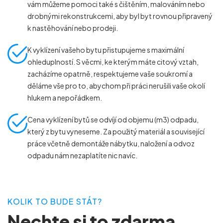
vám můžeme pomoci také s čištěním, malováním nebo
drobnými rekonstrukcemi, aby byl byt rovnou připravený
k nastěhování nebo prodeji.
K vyklízení vašeho bytu přistupujeme s maximální
ohleduplností. S věcmi, ke kterým máte citový vztah,
zacházíme opatrně, respektujeme vaše soukromí a
děláme vše pro to, abychom při práci nerušili vaše okolí
hlukem a nepořádkem.
Cena vyklízení bytů se odvíjí od objemu (m
3
) odpadu,
který z bytu vyneseme. Za použitý materiál a související
práce včetně demontáže nábytku, naložení a odvoz
odpadu nám nezaplatíte nic navíc.
KOLIK TO BUDE STÁT?
Nechte si to zdarma