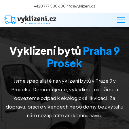
+420 777 500 600
info@vyklizeni.cz
Vyklízení bytů
Praha 9
Vyklízení
Prosek
Stěhování
Jsme specialisté na vyklízení bytů v Praze 9 v
Malování
Proseku. Demontujeme, vyklidíme, naložíme a
odvezeme odpad k ekologické likvidaci. Za
Deratizace a dezinsekce
dopravu, práci o víkendech nebo domy bez výtahu
nám nezaplatíte ani korunu navíc.
Úklid