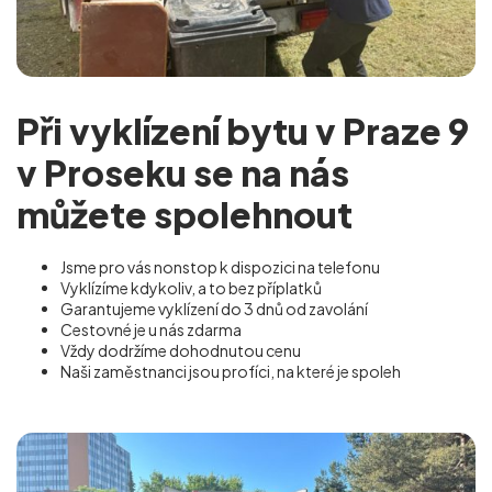
Při vyklízení bytu v Praze 9
v Proseku se na nás
můžete spolehnout
Jsme pro vás nonstop k dispozici na telefonu
Vyklízíme kdykoliv, a to bez příplatků
Garantujeme vyklízení do 3 dnů od zavolání
Cestovné je u nás zdarma
Vždy dodržíme dohodnutou cenu
Naši zaměstnanci jsou profíci, na které je spoleh