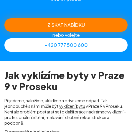
ZÍSKAT NABÍDKU
nebo volejte
+420 777 500 600
Jak vyklízíme byty v Praze
9 v Proseku
Přijedeme, naložíme, uklidíme a odvezeme odpad. Tak
jednoduché s námi může být
vyklízení bytu
v Praze 9 v Proseku.
Není ale problém postarat se i o další práce nad rámec vyklízení –
profesionální čištění, malování, drobné rekonstrukce a
podobně.
Demontáž a balicí práce