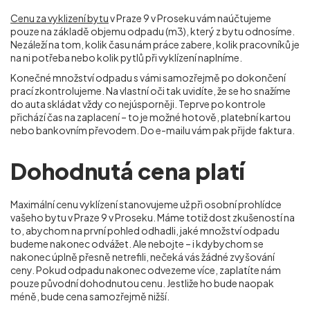
Cenu za vyklizení bytu
v Praze 9 v Proseku vám naúčtujeme
pouze na základě objemu odpadu (m
3
), který z bytu odnosíme.
Nezáleží na tom, kolik času nám práce zabere, kolik pracovníků je
na ni potřeba nebo kolik pytlů při vyklízení naplníme.
Konečné množství odpadu s vámi samozřejmě po dokončení
prací zkontrolujeme. Na vlastní oči tak uvidíte, že se ho snažíme
do auta skládat vždy co nejúsporněji. Teprve po kontrole
přichází čas na zaplacení – to je možné hotově, platební kartou
nebo bankovním převodem. Do e-mailu vám pak přijde faktura.
Dohodnutá cena platí
Maximální cenu vyklízení stanovujeme už při osobní prohlídce
vašeho bytu v Praze 9 v Proseku. Máme totiž dost zkušeností na
to, abychom na první pohled odhadli, jaké množství odpadu
budeme nakonec odvážet. Ale nebojte – i kdybychom se
nakonec úplně přesně netrefili, nečeká vás žádné zvyšování
ceny. Pokud odpadu nakonec odvezeme více, zaplatíte nám
pouze původní dohodnutou cenu. Jestliže ho bude naopak
méně, bude cena samozřejmě nižší.