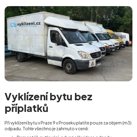
Vyklízení bytu bez
příplatků
Při vyklízení bytu v Praze 9 v Proseku platíte pouze za objem (m
3
)
odpadu. Tohle všechno je zahrnuto v ceně: