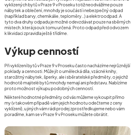
vyklizených bytů v Praze 9 v Proseku totiž neodvážíme pouze
nábytek a oblečení, mnohdy je součástí i nebezpečný odpad
(například barvy, chemikálie, teploměry…) a elektroodpad. A
tyto dva druhy odpadu je možné odevzdávat pouze na sběrných
místech, která jsou k tomu určená. Proto odpad před odvozem
k likvidaci zpravidla ještě třídíme.
Výkup cenností
Při vyklízení bytů v Praze 9 v Proseku často nacházíme nejrůznější
poklady a cennosti. Může jít o umělecká díla, vzácné knihy,
starožitný nábytek, šperky, ale i sběratelské předměty, o jejichž
hodnotě majitelé bytů mnohdy nemají ani představu. Nabízíme
proto možnost výkupu podobných cenností.
Některé hodnotné předměty od vás můžeme vykoupit přímo
my (v takovém případě vám jejich hodnotu odečteme z ceny
vyklízení), u jiných vám rádi prodej zprostředkujeme nebo vám
poradíme, kam se
v Praze 9 v Proseku
můžete obrátit.