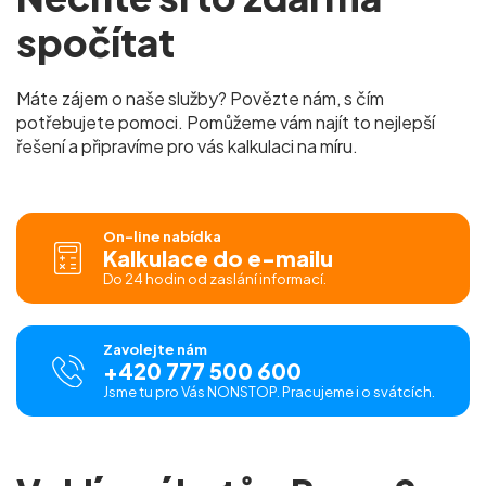
spočítat
Máte zájem o naše služby? Povězte nám, s čím
potřebujete pomoci. Pomůžeme vám najít to nejlepší
řešení a připravíme pro vás kalkulaci na míru.
On-line nabídka
Kalkulace do e-mailu
Do 24 hodin od zaslání informací.
Zavolejte nám
+420 777 500 600
Jsme tu pro Vás NONSTOP. Pracujeme i o svátcích.