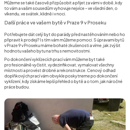
Můžeme se také časově přizpůsobit a přijet za vámi v době, kdy
to vám a vašim sousedům vyhovuje nejvíce – ve všední den, o
víkendu, ve svátek, klidně i v noci.
Další práce ve vašem bytě v Praze 9 v Proseku
Potřebujete dát celý byt do parády před nastěhováním nebo ho
připravit k prodeji? I s tím vám můžeme pomoci. S úpravami bytů
v Praze 9 v Proseku máme bohaté zkušenosti a víme, jak zvýšit
hodnotu vašeho bytu na trhu s nemovitostmi.
Po dokončení vyklízecích prací vám můžeme byt také
profesionálně vyčistit, vydezinfikovat, vymalovat všechny
místnosti a provést drobné a rekonstrukce. Cenový odhad
doplňkových prací vám obvykle poskytneme po dokončení
vyklízení, kdy získáme lepší přehled o bytě a o tom, jak náročné
práce budou.