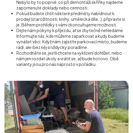
Nebylo by to poprvé, co při demontáži skříňky najdeme
zapomenuté doklady nebo cennosti.
Pokud budete chtít některé předměty nabídnout k
prodeji (starožitnosti, knihy, umělecká díla…), připravte si
je. Během prohlídky s vámi zkonzultujeme možnosti.
Dejte nám pokyny k příjezdu, ať se zbytečně nehledáme.
Informujte nás, kde můžeme zaparkovat a kudy budeme
vynášet věci. Když nám zajistíte parkovací místo, budeme
rádi, ale i bez něj si vždycky poradíme.
Rozhodněte se, jestli chcete na vyklízení dohlížet, nebo
nám jen rozdat úkoly a vrátit se, až bude hotovo. Obě
varianty jsou pro nás naprosto v pořádku.