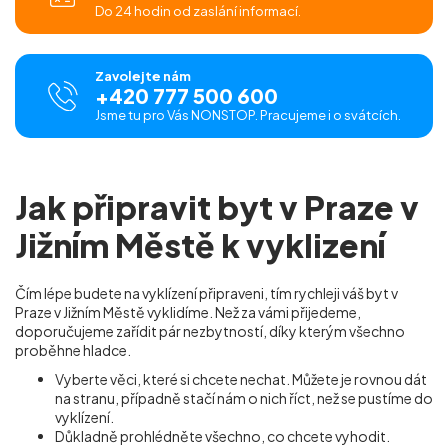
Do 24 hodin od zaslání informací.
Zavolejte nám
+420 777 500 600
Jsme tu pro Vás NONSTOP. Pracujeme i o svátcích.
Jak připravit byt v Praze v
Jižním Městě k vyklizení
Čím lépe budete na vyklízení připraveni, tím rychleji váš byt v
Praze v Jižním Městě vyklidíme. Než za vámi přijedeme,
doporučujeme zařídit pár nezbytností, díky kterým všechno
proběhne hladce.
Vyberte věci, které si chcete nechat. Můžete je rovnou dát
na stranu, případně stačí nám o nich říct, než se pustíme do
vyklízení.
Důkladně prohlédněte všechno, co chcete vyhodit.