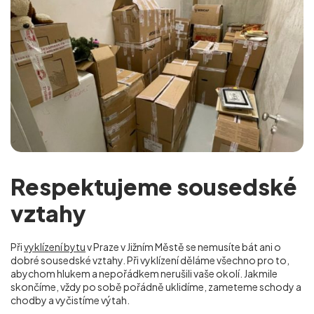
Respektujeme sousedské
vztahy
Při
vyklízení bytu
v Praze v Jižním Městě se nemusíte bát ani o
dobré sousedské vztahy. Při vyklízení děláme všechno pro to,
abychom hlukem a nepořádkem nerušili vaše okolí. Jakmile
skončíme, vždy po sobě pořádně uklidíme, zameteme schody a
chodby a vyčistíme výtah.