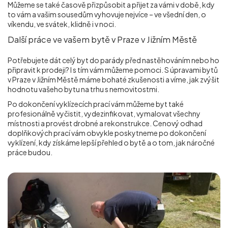
Můžeme se také časově přizpůsobit a přijet za vámi v době, kdy
to vám a vašim sousedům vyhovuje nejvíce – ve všední den, o
víkendu, ve svátek, klidně i v noci.
Další práce ve vašem bytě v Praze v Jižním Městě
Potřebujete dát celý byt do parády před nastěhováním nebo ho
připravit k prodeji? I s tím vám můžeme pomoci. S úpravami bytů
v Praze v Jižním Městě máme bohaté zkušenosti a víme, jak zvýšit
hodnotu vašeho bytu na trhu s nemovitostmi.
Po dokončení vyklízecích prací vám můžeme byt také
profesionálně vyčistit, vydezinfikovat, vymalovat všechny
místnosti a provést drobné a rekonstrukce. Cenový odhad
doplňkových prací vám obvykle poskytneme po dokončení
vyklízení, kdy získáme lepší přehled o bytě a o tom, jak náročné
práce budou.