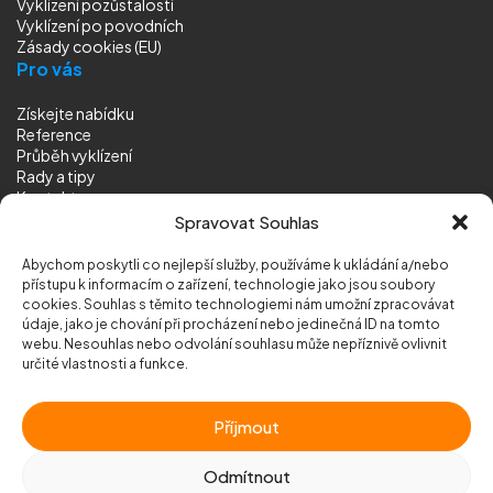
Vyklízení pozůstalostí
Vyklízení
po povodních
Zásady cookies (EU)
Pro vás
Získejte nabídku
Reference
Průběh vyklízení
Rady a tipy
Kontakt
Sledujte nás
Spravovat Souhlas
Abychom poskytli co nejlepší služby, používáme k ukládání a/nebo
přístupu k informacím o zařízení, technologie jako jsou soubory
cookies. Souhlas s těmito technologiemi nám umožní zpracovávat
údaje, jako je chování při procházení nebo jedinečná ID na tomto
webu. Nesouhlas nebo odvolání souhlasu může nepříznivě ovlivnit
© 2026 Vyklizeni.cz (
mapa stránek
)
určité vlastnosti a funkce.
Designed by
MEDIA ENERGY
Příjmout
Chráněno službou
reCAPTCHA
Ochrana soukromí
-
Smluvní podmínky
Odmítnout