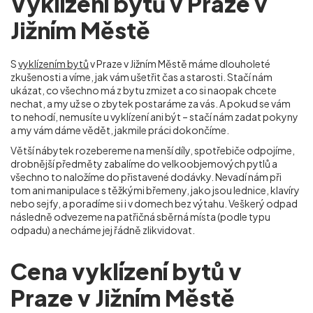
Vyklízení bytů v Praze v
Jižním Městě
S
vyklízením bytů
v Praze v Jižním Městě máme dlouholeté
zkušenosti a víme, jak vám ušetřit čas a starosti. Stačí nám
ukázat, co všechno má z bytu zmizet a co si naopak chcete
nechat, a my už se o zbytek postaráme za vás. A pokud se vám
to nehodí, nemusíte u vyklízení ani být – stačí nám zadat pokyny
a my vám dáme vědět, jakmile práci dokončíme.
Větší nábytek rozebereme na menší díly, spotřebiče odpojíme,
drobnější předměty zabalíme do velkoobjemových pytlů a
všechno to naložíme do přistavené dodávky. Nevadí nám při
tom ani manipulace s těžkými břemeny, jako jsou lednice, klavíry
nebo sejfy, a poradíme si i v domech bez výtahu. Veškerý odpad
následně odvezeme na patřičná sběrná místa (podle typu
odpadu) a necháme jej řádně zlikvidovat.
Cena vyklízení bytů v
Praze v Jižním Městě