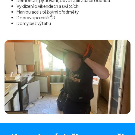
Demontáž, pytlování, odvoz a likvidace odpadu
Vyklízení o víkendech a svátcích
Manipulace s těžkými předměty
Doprava po celé ČR
Domy bez výtahu