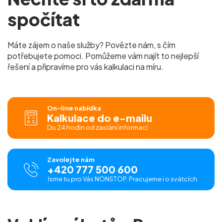
spočítat
Máte zájem o naše služby? Povězte nám, s čím
potřebujete pomoci. Pomůžeme vám najít to nejlepší
řešení a připravíme pro vás kalkulaci na míru.
On-line nabídka
Kalkulace do e-mailu
Do 24 hodin od zaslání informací.
Zavolejte nám
+420 777 500 600
Jsme tu pro Vás NONSTOP. Pracujeme i o svátcích.