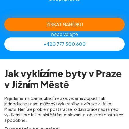
ZÍSKAT NABÍDKU
nebo volejte
+420 777 500 600
Jak vyklízíme byty v Praze
v Jižním Městě
Přijedeme, naložíme, uklidíme a odvezeme odpad. Tak
jednoduché s námi může být
vyklízení bytu
v Praze v Jižním
Městě. Není ale problém postarat se i o další práce nad rámec
vyklízení – profesionální čištění, malování, drobné rekonstrukce
a podobně.
Demontáž a balicí práce