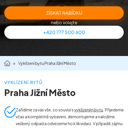
Příprava nemovitostí na prodej
ZÍSKAT NABÍDKU
nebo volejte
Reference
+420 777 500 600
Kontakt
»
Vyklízení bytu Praha Jižní Město
VYKLÍZENÍ BYTŮ
Praha Jižní Město
Zařídíme za vás vše, co souvisí s
vyklízením bytu
. Přijedeme
včas a kompletně vybaveni, demontujeme a naložíme
veškerý odpad a odvezeme ho k likvidaci. V případě zájmu