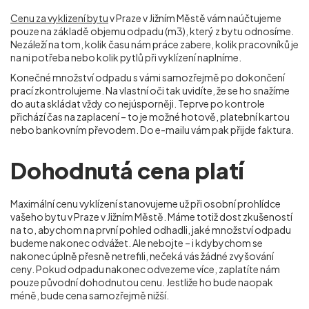
Cenu za vyklizení bytu
v Praze v Jižním Městě vám naúčtujeme
pouze na základě objemu odpadu (m
3
), který z bytu odnosíme.
Nezáleží na tom, kolik času nám práce zabere, kolik pracovníků je
na ni potřeba nebo kolik pytlů při vyklízení naplníme.
Konečné množství odpadu s vámi samozřejmě po dokončení
prací zkontrolujeme. Na vlastní oči tak uvidíte, že se ho snažíme
do auta skládat vždy co nejúsporněji. Teprve po kontrole
přichází čas na zaplacení – to je možné hotově, platební kartou
nebo bankovním převodem. Do e-mailu vám pak přijde faktura.
Dohodnutá cena platí
Maximální cenu vyklízení stanovujeme už při osobní prohlídce
vašeho bytu v Praze v Jižním Městě. Máme totiž dost zkušeností
na to, abychom na první pohled odhadli, jaké množství odpadu
budeme nakonec odvážet. Ale nebojte – i kdybychom se
nakonec úplně přesně netrefili, nečeká vás žádné zvyšování
ceny. Pokud odpadu nakonec odvezeme více, zaplatíte nám
pouze původní dohodnutou cenu. Jestliže ho bude naopak
méně, bude cena samozřejmě nižší.