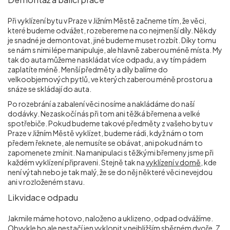
Při vyklízení bytu v Praze v Jižním Městě začneme tím, že věci,
které budeme odvážet, rozebereme na co nejmenší díly. Někdy
je snadné je demontovat, jiné budeme muset rozbít. Díky tomu
se nám s nimi lépe manipuluje, ale hlavně zaberou méně místa. My
tak do auta můžeme naskládat více odpadu, a vy tím pádem
zaplatíte méně. Menší předměty a díly balíme do
velkoobjemových pytlů, ve kterých zaberou méně prostoru a
snáze se skládají do auta.
Po rozebrání a zabalení věci nosíme a nakládáme do naší
dodávky. Nezaskočí nás při tom ani těžká břemena a velké
spotřebiče. Pokud budeme takové předměty z vašeho bytu v
Praze v Jižním Městě vyklízet, budeme rádi, když nám o tom
předem řeknete, ale nemusíte se obávat, ani pokud nám to
zapomenete zmínit. Na manipulaci s těžkými břemeny jsme při
každém vyklízení připraveni. Stejně tak na
vyklízení v domě
, kde
není výtah nebo je tak malý, že se do něj některé věci nevejdou
ani v rozloženém stavu.
Likvidace odpadu
Jakmile máme hotovo, naloženo a uklizeno, odpad odvážíme.
Obvykle ho ale nestačí jen vyklopit v nejbližším sběrném dvoře. Z