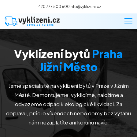
+420 777 500 600
info@vyklizeni.cz
Vyklízení bytů
Praha
Vyklízení
Jižní Město
Stěhování
Jsme specialisté na vyklízení bytů v Praze v Jižním
Malování
Městě. Demontujeme, vyklidíme, naložíme a
odvezeme odpad k ekologické likvidaci. Za
Deratizace a dezinsekce
dopravu, práci o víkendech nebo domy bez výtahu
nám nezaplatíte ani korunu navíc.
Úklid