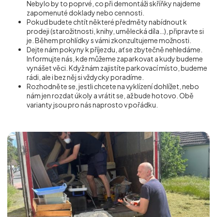
Nebylo by to poprvé, co při demontáži skříňky najdeme
zapomenuté doklady nebo cennosti.
Pokud budete chtít některé předměty nabídnout k
prodeji (starožitnosti, knihy, umělecká díla…), připravte si
je. Během prohlídky s vámi zkonzultujeme možnosti.
Dejte nám pokyny k příjezdu, ať se zbytečně nehledáme.
Informujte nás, kde můžeme zaparkovat a kudy budeme
vynášet věci. Když nám zajistíte parkovací místo, budeme
rádi, ale i bez něj si vždycky poradíme.
Rozhodněte se, jestli chcete na vyklízení dohlížet, nebo
nám jen rozdat úkoly a vrátit se, až bude hotovo. Obě
varianty jsou pro nás naprosto v pořádku.