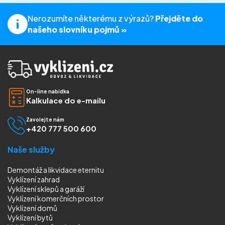
Nerozumíte některému z výrazů?
Přejděte do
našeho slovníku pojmů »
On-line nabídka
Kalkulace do e-mailu
Zavolejte nám
+420 777 500 600
Naše služby
Demontáž a likvidace eternitu
Vyklízení zahrad
Vyklízení sklepů a garáží
Vyklízení komerčních prostor
Vyklízení domů
Vyklízení bytů