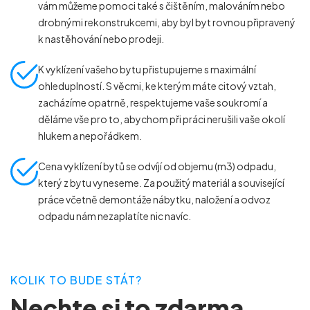
vám můžeme pomoci také s čištěním, malováním nebo
drobnými rekonstrukcemi, aby byl byt rovnou připravený
k nastěhování nebo prodeji.
K vyklízení vašeho bytu přistupujeme s maximální
ohleduplností. S věcmi, ke kterým máte citový vztah,
zacházíme opatrně, respektujeme vaše soukromí a
děláme vše pro to, abychom při práci nerušili vaše okolí
hlukem a nepořádkem.
Cena vyklízení bytů se odvíjí od objemu (m
3
) odpadu,
který z bytu vyneseme. Za použitý materiál a související
práce včetně demontáže nábytku, naložení a odvoz
odpadu nám nezaplatíte nic navíc.
KOLIK TO BUDE STÁT?
Nechte si to zdarma