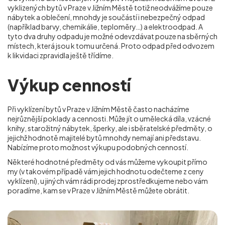
vyklizených bytů v Praze v Jižním Městě totiž neodvážíme pouze
nábytek a oblečení, mnohdy je součástí i nebezpečný odpad
(například barvy, chemikálie, teploměry…) a elektroodpad. A
tyto dva druhy odpadu je možné odevzdávat pouze na sběrných
místech, která jsou k tomu určená. Proto odpad před odvozem
k likvidaci zpravidla ještě třídíme.
Výkup cenností
Při vyklízení bytů v Praze v Jižním Městě často nacházíme
nejrůznější poklady a cennosti. Může jít o umělecká díla, vzácné
knihy, starožitný nábytek, šperky, ale i sběratelské předměty, o
jejichž hodnotě majitelé bytů mnohdy nemají ani představu.
Nabízíme proto možnost výkupu podobných cenností.
Některé hodnotné předměty od vás můžeme vykoupit přímo
my (v takovém případě vám jejich hodnotu odečteme z ceny
vyklízení), u jiných vám rádi prodej zprostředkujeme nebo vám
poradíme, kam se
v Praze v Jižním Městě
můžete obrátit.