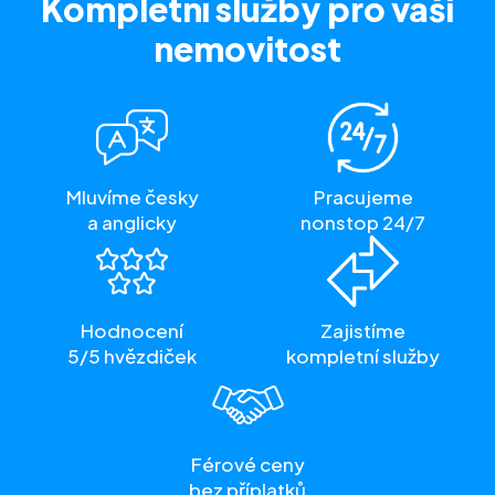
Kompletní služby
pro vaši
nemovitost
Mluvíme česky
Pracujeme
a anglicky
nonstop 24/7
Hodnocení
Zajistíme
5/5 hvězdiček
kompletní služby
Férové ceny
bez příplatků