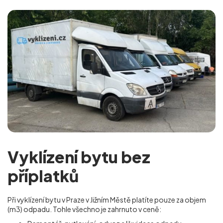
Vyklízení bytu bez
příplatků
Při vyklízení bytu v Praze v Jižním Městě platíte pouze za objem
(m
3
) odpadu. Tohle všechno je zahrnuto v ceně: